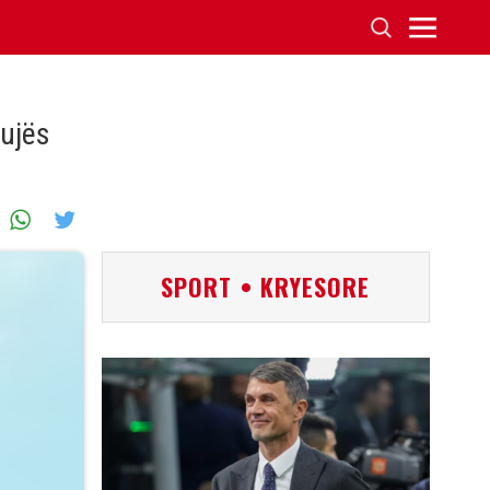
tujës
SPORT • KRYESORE