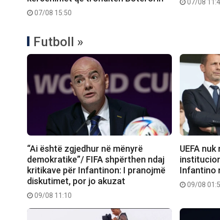
07/08 11:
07/08 15:50
Futboll »
“Ai është zgjedhur në mënyrë
UEFA nuk 
demokratike”/ FIFA shpërthen ndaj
institucio
kritikave për Infantinon: I pranojmë
Infantino
diskutimet, por jo akuzat
09/08 01:
09/08 11:10