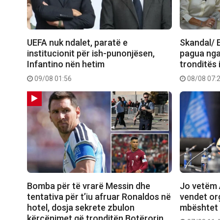
UEFA nuk ndalet, paratë e
Skandal/ E
institucionit për ish-punonjësen,
pagua nga
Infantino nën hetim
tronditës 
09/08 01:56
08/08 07:
Bomba për të vrarë Messin dhe
Jo vetëm 
tentativa për t’iu afruar Ronaldos në
vendet or
hotel, dosja sekrete zbulon
mbështet 
kërcënimet që tronditën Botërorin