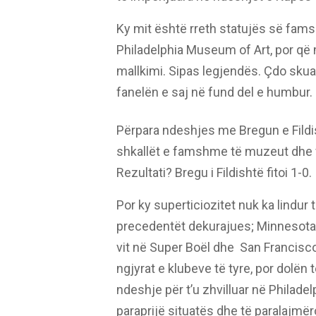
Ky mit është rreth statujës së fams
Philadelphia Museum of Art, por që 
mallkimi. Sipas legjendës. Çdo skua
fanelën e saj në fund del e humbur. R
Përpara ndeshjes me Bregun e Fildis
shkallët e famshme të muzeut dhe v
Rezultati? Bregu i Fildishtë fitoi 1-0.
Por ky superticiozitet nuk ka lindur
precedentët dekurajues; Minnesota 
vit në Super Boël dhe San Francisc
ngjyrat e klubeve të tyre, por dolë
ndeshje për t’u zhvilluar në Philadelp
paraprijë situatës dhe të paralajm