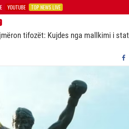
E
YOUTUBE
TOP NEWS LIVE
T
mëron tifozët: Kujdes nga mallkimi i sta