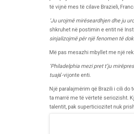
të vijnë mes të cilave Brazieli, Fran
‘Ju urojmë mirëseardhjen dhe ju ur
shkruhet në postimin e entit në Ins
sinjalizojmë për një fenomen të dok
Më pas mesazhi mbyllet me një rek
‘Philadelphia mezi pret t’ju mirëpre
tuaj
a’-vijonte enti.
Një paralajmërim që Brazili i cili do
ta marrë me të vërtetë seriozisht. 
talentit, pak superticiozitet nuk pris