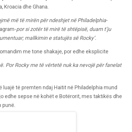
ca, Kroacia dhe Ghana.
ojmë më të mirën për ndeshjet në Philadelphia
-
tagram-
por si zotër të mirë të shtëpisë, duam t’ju
umentuar; mallkimin e statujës së Rocky’.
omandim me tone shakaje, por edhe eksplicite
së. Por Rocky me të vërtetë nuk ka nevojë për fanelat
 të luajë të premten ndaj Haitit në Philadelphia mund
Kjo edhe sepse në kohët e Botërorit, mes taktikës dhe
h punë.