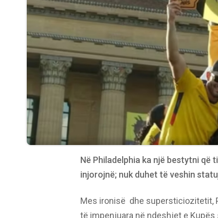
Në Philadelphia ka një bestytni që t
injorojnë; nuk duhet të veshin stat
Mes ironisë dhe supersticiozitetit,
të impenjuara në ndeshjet e Kupës s