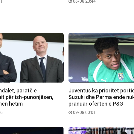
41
06/08 23:44
ndalet, paratë e
Juventus ka prioritet porti
nit për ish-punonjësen,
Suzuki dhe Parma ende nu
 nën hetim
pranuar ofertën e PSG
56
09/08 00:01