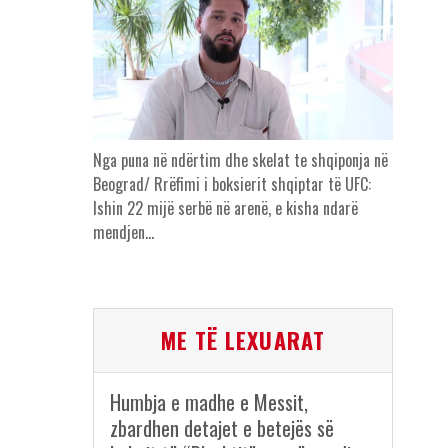
Nga puna në ndërtim dhe skelat te shqiponja në
Beograd/ Rrëfimi i boksierit shqiptar të UFC:
Ishin 22 mijë serbë në arenë, e kisha ndarë
mendjen…
ME TË LEXUARAT
Humbja e madhe e Messit,
zbardhen detajet e betejës së