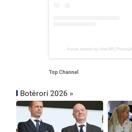
A post shared by Visit PA | Pennsy
Top Channel
Botërori 2026 »