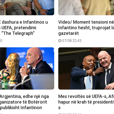
 dashura e Infantinos u
Video/ Moment tensioni në
 UEFA, pretendimi
Infantino hesht, truprojat 
i “The Telegraph”
gazetarët
20
07/08 22:43
Argjentina, edhe një nga
Mes revoltës së UEFA-s, Afr
ganizatore të Botërorit
hapur në krah të presidenti
publikisht Infantinon
s