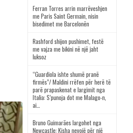
Ferran Torres arrin marrëveshjen
me Paris Saint Germain, nisin
bisedimet me Barcelonën
Rashford shijon pushimet, festë
me vajza me bikini në një jaht
luksoz
“Guardiola ishte shumë pranë
firmës”/ Maldini rrëfen për herë të
parë prapaskenat e largimit nga
Italia: S’punoja dot me Malago-n,
ai…
Bruno Guimarães largohet nga
Newcastle: Kisha nevojë për një