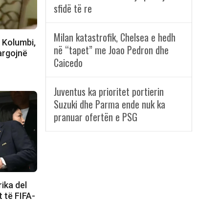
sfidë të re
Milan katastrofik, Chelsea e hedh
 Kolumbi,
në “tapet” me Joao Pedron dhe
largojnë
Caicedo
Juventus ka prioritet portierin
Suzuki dhe Parma ende nuk ka
pranuar ofertën e PSG
ika del
t të FIFA-