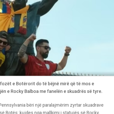
ifozët e Botërorit do të bëjnë mirë që të mos e
ujën e Rocky Balboa me fanelën e skuadrës së tyre.
 Pennsylvania bëri një paralajmërim zyrtar skuadrave
ë Botës: kujdes nga mallkimi i statujës së Rocky.