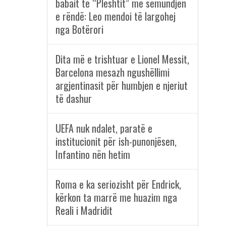
babait të “Pleshtit” me sëmundjen
e rëndë: Leo mendoi të largohej
nga Botërori
Dita më e trishtuar e Lionel Messit,
Barcelona mesazh ngushëllimi
argjentinasit për humbjen e njeriut
të dashur
UEFA nuk ndalet, paratë e
institucionit për ish-punonjësen,
Infantino nën hetim
Roma e ka seriozisht për Endrick,
kërkon ta marrë me huazim nga
Reali i Madridit