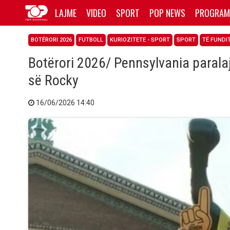
LAJME
VIDEO
SPORT
POP NEWS
PROGRAM
BOTËRORI 2026
FUTBOLL
KURIOZITETE - SPORT
SPORT
TË FUNDI
Botërori 2026/ Pennsylvania paralaj
së Rocky
16/06/2026 14:40