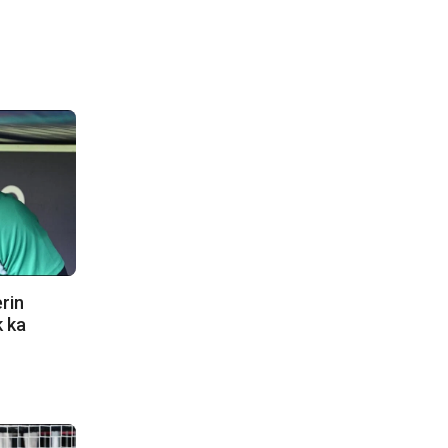
erin
k ka