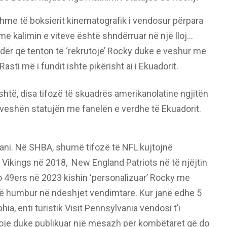
hme të boksierit kinematografik i vendosur përpara
me kalimin e viteve është shndërruar në një lloj…
dër që tenton të ‘rekrutojë’ Rocky duke e veshur me
asti më i fundit ishte pikërisht ai i Ekuadorit.
htë, disa tifozë të skuadrës amerikanolatine ngjitën
eshën statujën me fanelën e verdhe të Ekuadorit.
 tani. Në SHBA, shumë tifozë të NFL kujtojnë
Vikings në 2018, New England Patriots në të njëjtin
o 49ers në 2023 kishin ‘personalizuar’ Rocky me
n të humbur në ndeshjet vendimtare. Kur janë edhe 5
hia, enti turistik Visit Pennsylvania vendosi t’i
ëroje duke publikuar një mesazh për kombëtaret që do