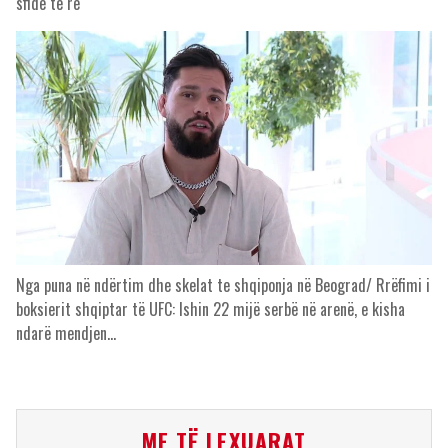
sfidë të re
Nga puna në ndërtim dhe skelat te shqiponja në Beograd/ Rrëfimi i
boksierit shqiptar të UFC: Ishin 22 mijë serbë në arenë, e kisha
ndarë mendjen…
ME TË LEXUARAT