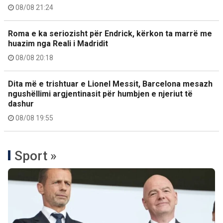
08/08 21:24
Roma e ka seriozisht për Endrick, kërkon ta marrë me
huazim nga Reali i Madridit
08/08 20:18
Dita më e trishtuar e Lionel Messit, Barcelona mesazh
ngushëllimi argjentinasit për humbjen e njeriut të
dashur
08/08 19:55
Sport »