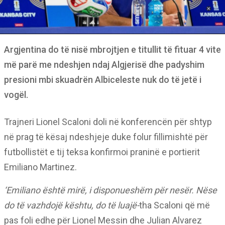
Argjentina do të nisë mbrojtjen e titullit të fituar 4 vite
më parë me ndeshjen ndaj Algjerisë dhe padyshim
presioni mbi skuadrën Albiceleste nuk do të jetë i
vogël.
Trajneri Lionel Scaloni doli në konferencën për shtyp
në prag të kësaj ndeshjeje duke folur fillimishtë për
futbollistët e tij teksa konfirmoi praninë e portierit
Emiliano Martinez.
‘Emiliano është mirë, i disponueshëm për nesër. Nëse
do të vazhdojë kështu, do të luajë-
tha Scaloni që më
pas foli edhe për Lionel Messin dhe Julian Alvarez