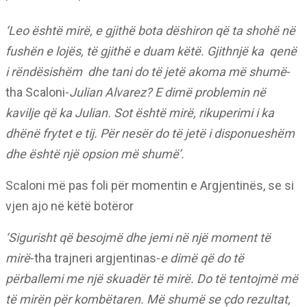
‘Leo është mirë, e gjithë bota dëshiron që ta shohë në
fushën e lojës, të gjithë e duam këtë. Gjithnjë ka
qenë
i rëndësishëm
dhe tani do të jetë akoma më shumë
-
tha Scaloni-
Julian Alvarez? E dimë problemin në
kavilje që ka Julian. Sot është mirë, rikuperimi i ka
dhënë frytet e tij. Për nesër do të jetë i disponueshëm
dhe është një opsion më shumë’.
Scaloni më pas foli për momentin e Argjentinës, se si
vjen ajo në këtë botëror
‘Sigurisht që besojmë dhe jemi në një moment të
mirë
-tha trajneri argjentinas-
e dimë që do të
përballemi me një skuadër të mirë. Do të tentojmë më
të mirën për kombëtaren. Më shumë se çdo rezultat,