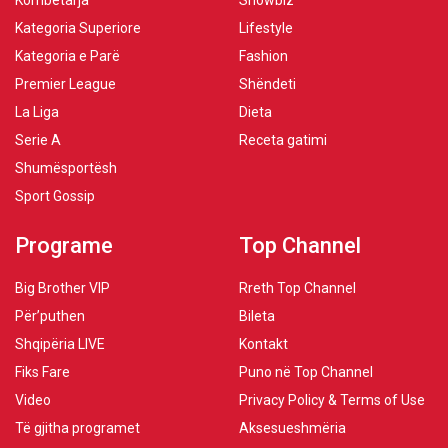
Kombëtarja
Showbiz
Kategoria Superiore
Lifestyle
Kategoria e Parë
Fashion
Premier League
Shëndeti
La Liga
Dieta
Serie A
Receta gatimi
Shumësportësh
Sport Gossip
Programe
Top Channel
Big Brother VIP
Rreth Top Channel
Për’puthen
Bileta
Shqipëria LIVE
Kontakt
Fiks Fare
Puno në Top Channel
Video
Privacy Policy & Terms of Use
Të gjitha programet
Aksesueshmëria