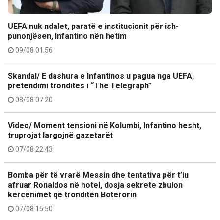
UEFA nuk ndalet, paratë e institucionit për ish-
punonjësen, Infantino nën hetim
09/08 01:56
Skandal/ E dashura e Infantinos u pagua nga UEFA,
pretendimi tronditës i “The Telegraph”
08/08 07:20
Video/ Moment tensioni në Kolumbi, Infantino hesht,
truprojat largojnë gazetarët
07/08 22:43
Bomba për të vrarë Messin dhe tentativa për t’iu
afruar Ronaldos në hotel, dosja sekrete zbulon
kërcënimet që tronditën Botërorin
07/08 15:50