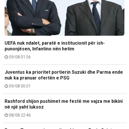
UEFA nuk ndalet, paratë e institucionit për ish-
punonjësen, Infantino nën hetim
09/08 01:56
Juventus ka prioritet portierin Suzuki dhe Parma ende
nuk ka pranuar ofertën e PSG
09/08 00:01
Rashford shijon pushimet me festë me vajza me bikini
në një yaht luksoz
08/08 22:46