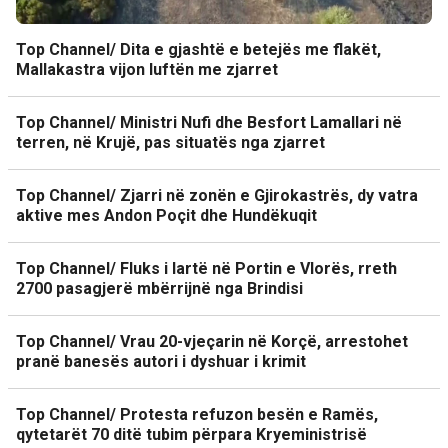
Top Channel/ Dita e gjashtë e betejës me flakët,
Mallakastra vijon luftën me zjarret
Top Channel/ Ministri Nufi dhe Besfort Lamallari në
terren, në Krujë, pas situatës nga zjarret
Top Channel/ Zjarri në zonën e Gjirokastrës, dy vatra
aktive mes Andon Poçit dhe Hundëkuqit
Top Channel/ Fluks i lartë në Portin e Vlorës, rreth
2700 pasagjerë mbërrijnë nga Brindisi
Top Channel/ Vrau 20-vjeçarin në Korçë, arrestohet
pranë banesës autori i dyshuar i krimit
Top Channel/ Protesta refuzon besën e Ramës,
qytetarët 70 ditë tubim përpara Kryeministrisë