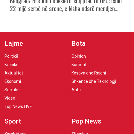
Beograd/ Rrëfimi i boksierit shqiptar të UFC: Ishin
22 mijë serbë në arenë, e kisha ndarë mendjen…
Lajme
Bota
Politikë
Opinion
Kronikë
Koment
Aktualitet
Kosova dhe Rajoni
Ekonomi
Shkencë dhe Teknologji
Sociale
Auto
Video
Top News LIVE
Sport
Pop News