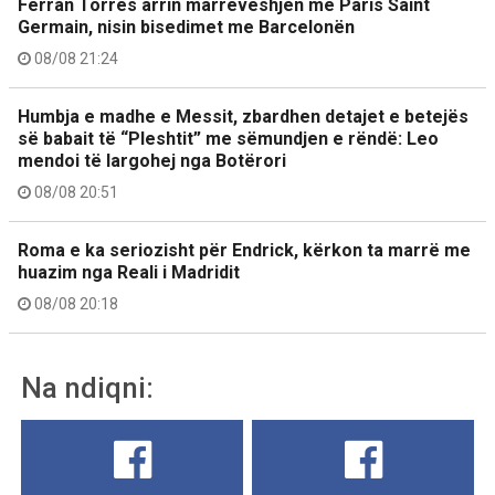
Ferran Torres arrin marrëveshjen me Paris Saint
Germain, nisin bisedimet me Barcelonën
08/08 21:24
Humbja e madhe e Messit, zbardhen detajet e betejës
së babait të “Pleshtit” me sëmundjen e rëndë: Leo
mendoi të largohej nga Botërori
08/08 20:51
Roma e ka seriozisht për Endrick, kërkon ta marrë me
huazim nga Reali i Madridit
08/08 20:18
Na ndiqni: