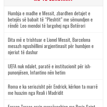
Humbja e madhe e Messit, zbardhen detajet e
betejës së babait të “Pleshtit” me sëmundjen e
rëndë: Leo mendoi të largohej nga Botërori
Dita më e trishtuar e Lionel Messit, Barcelona
mesazh ngushëllimi argjentinasit për humbjen e
njeriut të dashur
UEFA nuk ndalet, paratë e institucionit për ish-
punonjësen, Infantino nën hetim
Roma e ka seriozisht për Endrick, kërkon ta marrë
me huazim nga Reali i Madridit
Ferran Torres arrin marrëveshjen me Paris Saint