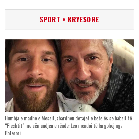
SPORT • KRYESORE
Humbja e madhe e Messit, zbardhen detajet e betejës së babait të
“Pleshtit” me sëmundjen e rëndë: Leo mendoi të largohej nga
Botërori