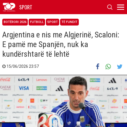
SPORT
BOTËRORI 2026
FUTBOLL
SPORT
TË FUNDIT
Argjentina e nis me Algjerinë, Scaloni:
E pamë me Spanjën, nuk ka
kundërshtarë të lehtë
15/06/2026 23:57