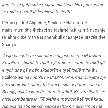
jemi të
të qetë duke ruajtur ekuilibrin. Nuk jemi as më
të mirë e as më të këqinj se të tjerët’
Përsa i përket Algjerisë, Scaloni e vlerësoi në
maksimum dhe theksoi se tashmë nuk ka më ndeshje
të lehta duke marrë si shembull ndeshjet e Brazilit dhe
Spanjës.
‘Algjeria është një skuadër e ngjashme me Marokun.
Ka lojtarë shumë të mirë, një trajner shumë të mirë që
e njoh dhe që e bën skuadrën e tij të luajë mirë
-tha
Scaloni-
ajo që ndodhi në Brazil-Marok mund të jetë një
shembull. Nuk duhet të kemi besim. E pamë edhe te
Spanja; nuk ka kundërshtarë të lehtë. Kështu është në
nivel kombëtaresh. Të gjithë e meritojnë të jenë këtu.
Algjeria na shqetëson sepse është një ekip i mirë me