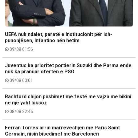
UEFA nuk ndalet, paratë e institucionit për ish-
punonjësen, Infantino nën hetim
09/08 01:56
Juventus ka prioritet portierin Suzuki dhe Parma ende
nuk ka pranuar ofertën e PSG
09/08 00:01
Rashford shijon pushimet me festë me vajza me bikini
në një yaht luksoz
08/08 22:46
Ferran Torres arrin marrëveshjen me Paris Saint
Germain, nisin bisedimet me Barcelonën