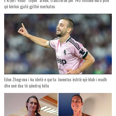
E kryer/ Reali “thyen” arkën, transferon për 140 milionë euro yllin
që kërkoi gjatë gjithë merkatos
Edon Zhegrova i ka idetë e qarta: Juventus është një klub i madh
dhe unë dua të qëndroj këtu