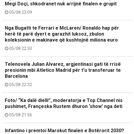
Megi Doçi, shkodranet nuk arrijnë finalen e grupit
05/08 23:09
Nga Bugatti te Ferrari e McLaren/ Ronaldo hap për
herë të parë dyert e garazhit luksoz, zbulon
koleksionin e makinave që kushtojnë miliona euro
05/08 22:50
Telenovela Julian Alvarez, argjentinasi gati të rrisë
presionin mbi Atletico Madrid për t’u transferuar te
Barcelona
05/08 22:32
Foto/ “Ka dalë dielli”, moderatorja e Top Channel nis
pushimet, Françeska Rustem dhuron ‘show’ nga deti
05/08 21:56
Infantino i premtoi Marokut finalen e Botërorit 2030?