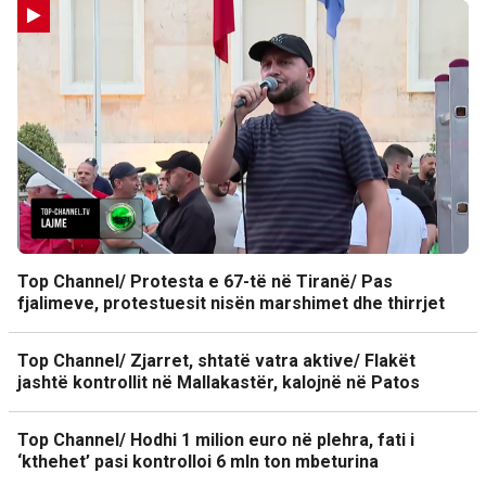
Top Channel/ Protesta e 67-të në Tiranë/ Pas
fjalimeve, protestuesit nisën marshimet dhe thirrjet
Top Channel/ Zjarret, shtatë vatra aktive/ Flakët
jashtë kontrollit në Mallakastër, kalojnë në Patos
Top Channel/ Hodhi 1 milion euro në plehra, fati i
‘kthehet’ pasi kontrolloi 6 mln ton mbeturina