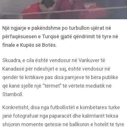
Një ngjarje e pakëndshme po turbullon ujërat në
përfaqësuesen e Turqisë gjatë qëndrimit të tyre në
finale e Kupës së Botës.
Skuadra, e cila është vendosur në Vankuver të
Kanadasë për ndeshjet e saj, është vendosur në
qendër të kritikave pas disa pamjeve të bëra publike
që kanë sjellë një “tërmet” të vërtetë mediatik në
Stamboll.
Konkretisht, disa nga futbollistët e kombëtares turke
janë fotografuar nga paparacët dhe kalimtarët teksa
shijonin momente qetësie në ballkonin e hotelit të tyre