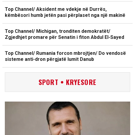
Top Channel/ Aksident me vdekje në Durrës,
këmbësori humb jetën pasi përplaset nga një makinë
Top Channel/ Michigan, tronditen demokratët/
Zgjedhjet promare për Senatin i fiton Abdul El-Sayed
Top Channel/ Rumania forcon mbrojtjen/ Do vendosë
sisteme anti-dron përgjatë lumit Danub
SPORT • KRYESORE