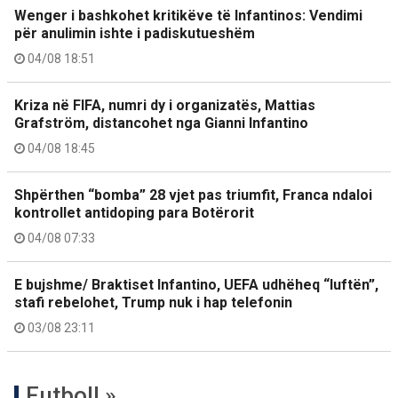
Wenger i bashkohet kritikëve të Infantinos: Vendimi
për anulimin ishte i padiskutueshëm
04/08 18:51
Kriza në FIFA, numri dy i organizatës, Mattias
Grafström, distancohet nga Gianni Infantino
04/08 18:45
Shpërthen “bomba” 28 vjet pas triumfit, Franca ndaloi
kontrollet antidoping para Botërorit
04/08 07:33
E bujshme/ Braktiset Infantino, UEFA udhëheq “luftën”,
stafi rebelohet, Trump nuk i hap telefonin
03/08 23:11
Futboll »