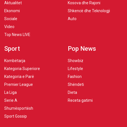
Aktualitet
Kosova dhe Rajoni
Ekonomi
Shkencë dhe Teknologji
Sociale
Auto
Video
Top News LIVE
Sport
Pop News
Kombëtarja
Showbiz
Kategoria Superiore
Lifestyle
Kategoria e Parë
Fashion
Premier League
Shëndeti
La Liga
Dieta
Serie A
Receta gatimi
Shumësportësh
Sport Gossip