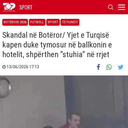
SPORT
BOTËRORI 2026
FUTBOLL
SPORT
TË FUNDIT
Skandal në Botëror/ Yjet e Turqisë
kapen duke tymosur në ballkonin e
hotelit, shpërthen “stuhia” në rrjet
13/06/2026 17:13