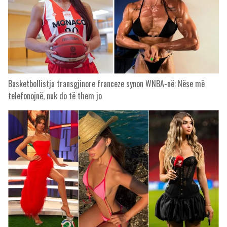
Basketbollistja transgjinore franceze synon WNBA-në: Nëse më
telefonojnë, nuk do të them jo