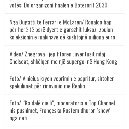
votës: Do organizoni finalen e Botërorit 2030
Nga Bugatti te Ferrari e McLaren/ Ronaldo hap
për herë të parë dyert e garazhit luksoz, zbulon
koleksionin e makinave që kushtojnë miliona euro
Video/ Zhegrova i jep fitoren Juventusit ndaj
Chelseat, shkëlqen me një supergol në Hong Kong
Foto/ Vinicius kryen veprimin e papritur, shtohen
spekulimet për rinovimin me Realin
Foto/ “Ka dalë dielli”, moderatorja e Top Channel
nis pushimet, Françeska Rustem dhuron ‘show’
nga deti