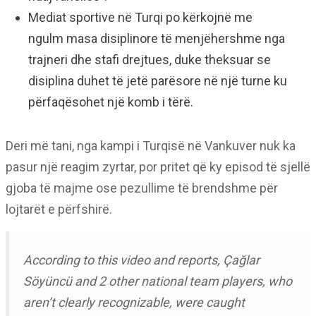
Mediat sportive në Turqi po kërkojnë me
ngulm masa disiplinore të menjëhershme nga
trajneri dhe stafi drejtues, duke theksuar se
disiplina duhet të jetë parësore në një turne ku
përfaqësohet një komb i tërë.
Deri më tani, nga kampi i Turqisë në Vankuver nuk ka
pasur një reagim zyrtar, por pritet që ky episod të sjellë
gjoba të majme ose pezullime të brendshme për
lojtarët e përfshirë.
According to this video and reports, Çağlar
Söyüncü and 2 other national team players, who
aren’t clearly recognizable, were caught