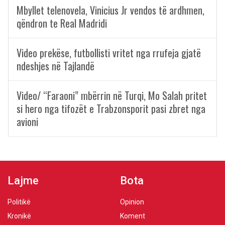
Mbyllet telenovela, Vinicius Jr vendos të ardhmen,
qëndron te Real Madridi
Video prekëse, futbollisti vritet nga rrufeja gjatë
ndeshjes në Tajlandë
Video/ “Faraoni” mbërrin në Turqi, Mo Salah pritet
si hero nga tifozët e Trabzonsporit pasi zbret nga
avioni
Lajme
Bota
Politikë
Opinion
Kronikë
Koment