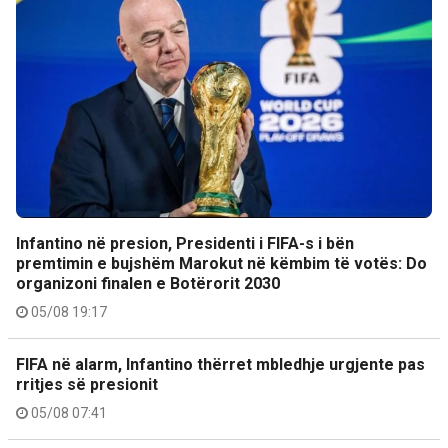
Infantino në presion, Presidenti i FIFA-s i bën
premtimin e bujshëm Marokut në këmbim të votës: Do
organizoni finalen e Botërorit 2030
05/08 19:17
FIFA në alarm, Infantino thërret mbledhje urgjente pas
rritjes së presionit
05/08 07:41