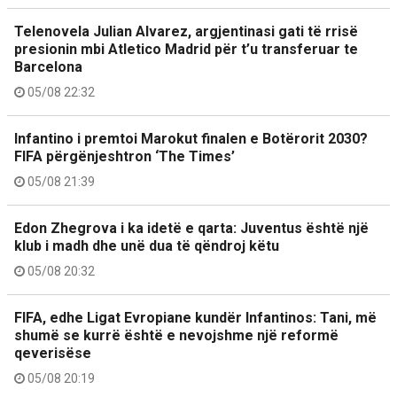
Telenovela Julian Alvarez, argjentinasi gati të rrisë
presionin mbi Atletico Madrid për t’u transferuar te
Barcelona
05/08 22:32
Infantino i premtoi Marokut finalen e Botërorit 2030?
FIFA përgënjeshtron ‘The Times’
05/08 21:39
Edon Zhegrova i ka idetë e qarta: Juventus është një
klub i madh dhe unë dua të qëndroj këtu
05/08 20:32
FIFA, edhe Ligat Evropiane kundër Infantinos: Tani, më
shumë se kurrë është e nevojshme një reformë
qeverisëse
05/08 20:19