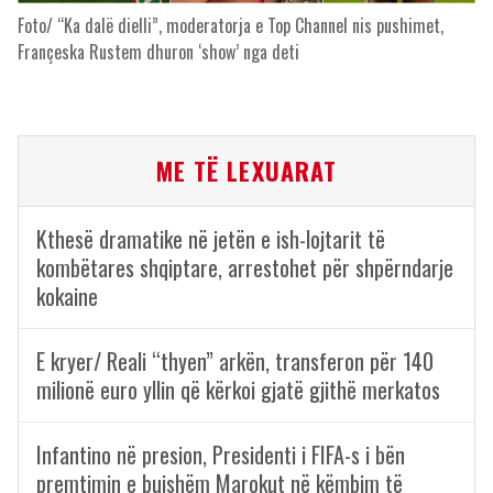
Foto/ “Ka dalë dielli”, moderatorja e Top Channel nis pushimet,
Françeska Rustem dhuron ‘show’ nga deti
ME TË LEXUARAT
Kthesë dramatike në jetën e ish-lojtarit të
kombëtares shqiptare, arrestohet për shpërndarje
kokaine
E kryer/ Reali “thyen” arkën, transferon për 140
milionë euro yllin që kërkoi gjatë gjithë merkatos
Infantino në presion, Presidenti i FIFA-s i bën
premtimin e bujshëm Marokut në këmbim të