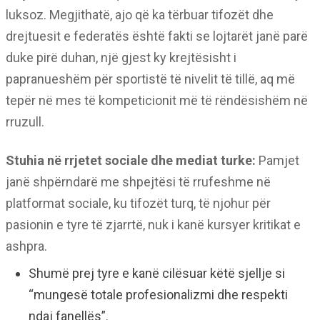
luksoz. Megjithatë, ajo që ka tërbuar tifozët dhe
drejtuesit e federatës është fakti se lojtarët janë parë
duke pirë duhan, një gjest ky krejtësisht i
papranueshëm për sportistë të nivelit të tillë, aq më
tepër në mes të kompeticionit më të rëndësishëm në
rruzull.
Stuhia në rrjetet sociale dhe mediat turke:
Pamjet
janë shpërndarë me shpejtësi të rrufeshme në
platformat sociale, ku tifozët turq, të njohur për
pasionin e tyre të zjarrtë, nuk i kanë kursyer kritikat e
ashpra.
Shumë prej tyre e kanë cilësuar këtë sjellje si
“mungesë totale profesionalizmi dhe respekti
ndaj fanellës”.