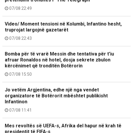
07/08 22:49
Video/ Moment tensioni në Kolumbi, Infantino hesht,
truprojat largojnë gazetarët
07/08 22:43
Bomba për të vrarë Messin dhe tentativa për t’iu
afruar Ronaldos në hotel, dosja sekrete zbulon
kërcënimet që tronditën Botërorin
07/08 15:50
Jo vetëm Argjentina, edhe një nga vendet
organizatore të Botërorit mbështet publikisht
Infantinon
07/08 11:41
Mes revoltës së UEFA-s, Afrika del hapur në krah të
presidentit të FIFA-s