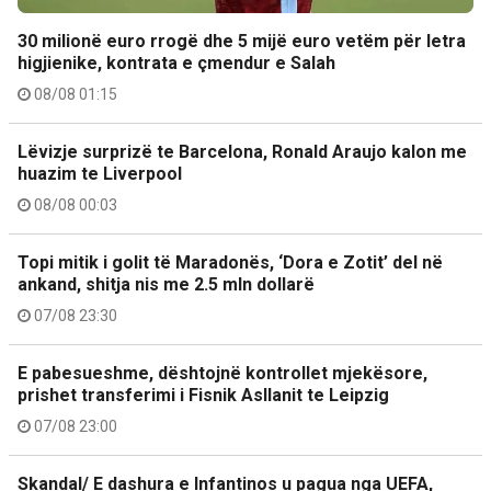
30 milionë euro rrogë dhe 5 mijë euro vetëm për letra
higjienike, kontrata e çmendur e Salah
08/08 01:15
Lëvizje surprizë te Barcelona, Ronald Araujo kalon me
huazim te Liverpool
08/08 00:03
Topi mitik i golit të Maradonës, ‘Dora e Zotit’ del në
ankand, shitja nis me 2.5 mln dollarë
07/08 23:30
E pabesueshme, dështojnë kontrollet mjekësore,
prishet transferimi i Fisnik Asllanit te Leipzig
07/08 23:00
Skandal/ E dashura e Infantinos u pagua nga UEFA,