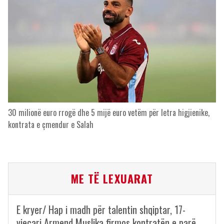
30 milionë euro rrogë dhe 5 mijë euro vetëm për letra higjienike,
kontrata e çmendur e Salah
ME TË LEXUARAT
E kryer/ Hap i madh për talentin shqiptar, 17-
vjeçari Armend Muslika firmos kontratën e parë