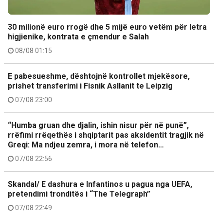
30 milionë euro rrogë dhe 5 mijë euro vetëm për letra
higjienike, kontrata e çmendur e Salah
08/08 01:15
E pabesueshme, dështojnë kontrollet mjekësore,
prishet transferimi i Fisnik Asllanit te Leipzig
07/08 23:00
“Humba gruan dhe djalin, ishin nisur për në punë”,
rrëfimi rrëqethës i shqiptarit pas aksidentit tragjik në
Greqi: Ma ndjeu zemra, i mora në telefon…
07/08 22:56
Skandal/ E dashura e Infantinos u pagua nga UEFA,
pretendimi tronditës i “The Telegraph”
07/08 22:49