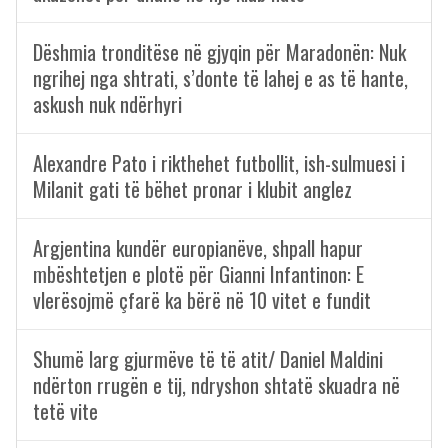
Dëshmia tronditëse në gjyqin për Maradonën: Nuk
ngrihej nga shtrati, s’donte të lahej e as të hante,
askush nuk ndërhyri
Alexandre Pato i rikthehet futbollit, ish-sulmuesi i
Milanit gati të bëhet pronar i klubit anglez
Argjentina kundër europianëve, shpall hapur
mbështetjen e plotë për Gianni Infantinon: E
vlerësojmë çfarë ka bërë në 10 vitet e fundit
Shumë larg gjurmëve të të atit/ Daniel Maldini
ndërton rrugën e tij, ndryshon shtatë skuadra në
tetë vite