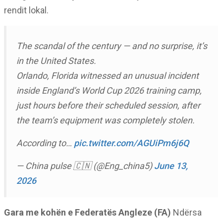
rendit lokal.
The scandal of the century — and no surprise, it’s
in the United States.
Orlando, Florida witnessed an unusual incident
inside England’s World Cup 2026 training camp,
just hours before their scheduled session, after
the team’s equipment was completely stolen.
According to…
pic.twitter.com/AGUiPm6j6Q
— China pulse 🇨🇳 (@Eng_china5)
June 13,
2026
Gara me kohën e Federatës Angleze (FA)
Ndërsa