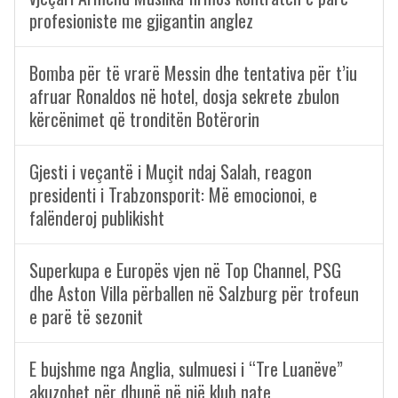
profesioniste me gjigantin anglez
Bomba për të vrarë Messin dhe tentativa për t’iu
afruar Ronaldos në hotel, dosja sekrete zbulon
kërcënimet që tronditën Botërorin
Gjesti i veçantë i Muçit ndaj Salah, reagon
presidenti i Trabzonsporit: Më emocionoi, e
falënderoj publikisht
Superkupa e Europës vjen në Top Channel, PSG
dhe Aston Villa përballen në Salzburg për trofeun
e parë të sezonit
E bujshme nga Anglia, sulmuesi i “Tre Luanëve”
akuzohet për dhunë në një klub nate