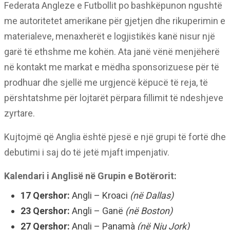
Federata Angleze e Futbollit po bashkëpunon ngushtë
me autoritetet amerikane për gjetjen dhe rikuperimin e
materialeve, menaxherët e logjistikës kanë nisur një
garë të ethshme me kohën. Ata janë vënë menjëherë
në kontakt me markat e mëdha sponsorizuese për të
prodhuar dhe sjellë me urgjencë këpucë të reja, të
përshtatshme për lojtarët përpara fillimit të ndeshjeve
zyrtare.
Kujtojmë që Anglia është pjesë e një grupi të fortë dhe
debutimi i saj do të jetë mjaft impenjativ.
Kalendari i Anglisë në Grupin e Botërorit:
17 Qershor:
Angli – Kroaci
(në Dallas)
23 Qershor:
Angli – Ganë
(në Boston)
27 Qershor:
Angli – Panamà
(në Nju Jork)