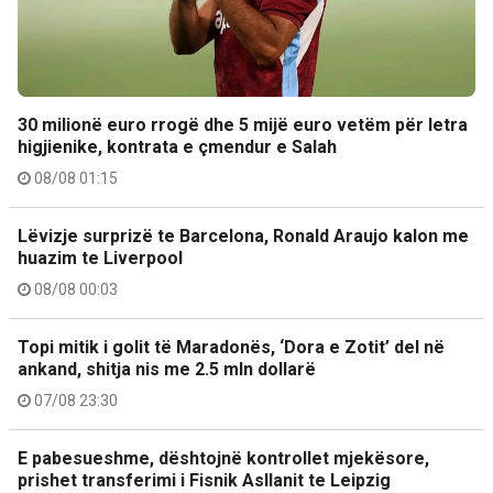
30 milionë euro rrogë dhe 5 mijë euro vetëm për letra
higjienike, kontrata e çmendur e Salah
08/08 01:15
Lëvizje surprizë te Barcelona, Ronald Araujo kalon me
huazim te Liverpool
08/08 00:03
Topi mitik i golit të Maradonës, ‘Dora e Zotit’ del në
ankand, shitja nis me 2.5 mln dollarë
07/08 23:30
E pabesueshme, dështojnë kontrollet mjekësore,
prishet transferimi i Fisnik Asllanit te Leipzig