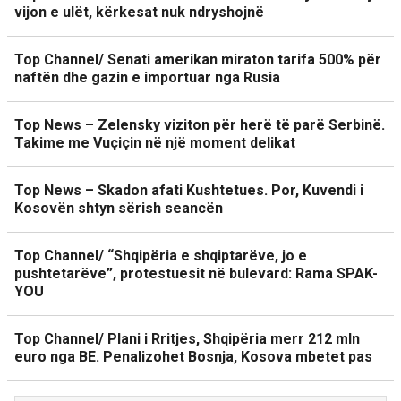
vijon e ulët, kërkesat nuk ndryshojnë
Top Channel/ Senati amerikan miraton tarifa 500% për
naftën dhe gazin e importuar nga Rusia
Top News – Zelensky viziton për herë të parë Serbinë.
Takime me Vuçiçin në një moment delikat
Top News – Skadon afati Kushtetues. Por, Kuvendi i
Kosovën shtyn sërish seancën
Top Channel/ “Shqipëria e shqiptarëve, jo e
pushtetarëve”, protestuesit në bulevard: Rama SPAK-
YOU
Top Channel/ Plani i Rritjes, Shqipëria merr 212 mln
euro nga BE. Penalizohet Bosnja, Kosova mbetet pas