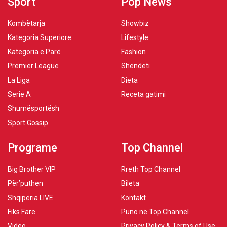
Sport
Pop News
Kombëtarja
Showbiz
Kategoria Superiore
Lifestyle
Kategoria e Parë
Fashion
Premier League
Shëndeti
La Liga
Dieta
Serie A
Receta gatimi
Shumësportësh
Sport Gossip
Programe
Top Channel
Big Brother VIP
Rreth Top Channel
Për’puthen
Bileta
Shqipëria LIVE
Kontakt
Fiks Fare
Puno në Top Channel
Video
Privacy Policy & Terms of Use