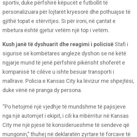
sportiv, duke përfshirë këpucët e futbollit të
personalizuara për lojtarët kryesorë dhe pothuajse të
gjithë topat e stërvitjes. Si për ironi, në çantat e
mbetura është gjetur vetëm një top i vetëm.
Kush janë të dyshuarit dhe reagimi i policisë
Stafi i
sigurisë së kombëtares angleze dyshon se në këtë
ngjarje mund të jenë përfshirë pikërisht shoferët e
kompanisë të cilëve u ishte besuar transporti i
mallrave. Policia e Kansas City ka lëvizur me shpejtësi,
duke vënë në pranga dy persona.
“Po hetojmë një vjedhje të mundshme të pajisjeve
nga një automjet i ekipit, i cili ka mbërritur në Kansas
City me një pjesë të konsiderueshme të sendeve që
mungonin,” thuhej në deklaratën zyrtare të forcave të