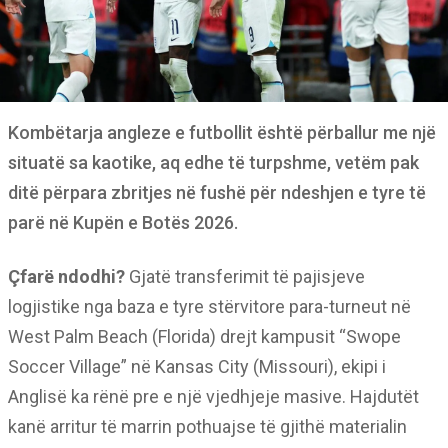
Kombëtarja angleze e futbollit është përballur me një
situatë sa kaotike, aq edhe të turpshme, vetëm pak
ditë përpara zbritjes në fushë për ndeshjen e tyre të
parë në Kupën e Botës 2026.
Çfarë ndodhi?
Gjatë transferimit të pajisjeve
logjistike nga baza e tyre stërvitore para-turneut në
West Palm Beach (Florida) drejt kampusit “Swope
Soccer Village” në Kansas City (Missouri), ekipi i
Anglisë ka rënë pre e një vjedhjeje masive. Hajdutët
kanë arritur të marrin pothuajse të gjithë materialin