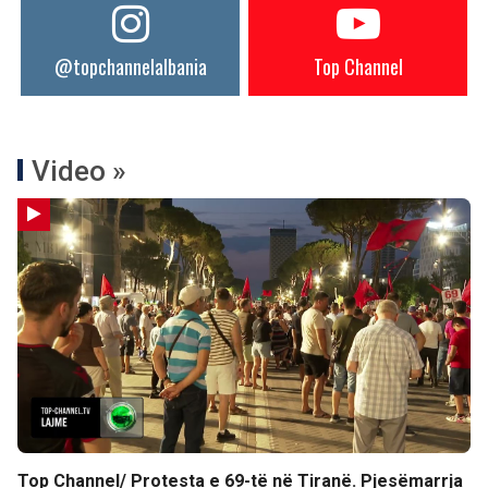
@topchannelalbania
Top Channel
Video »
Top Channel/ Protesta e 69-të në Tiranë. Pjesëmarrja