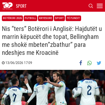
SPORT
BOTËRORI 2026
FUTBOLL
KRYESORE
SPORT
TË FUNDIT
Nis “ters” Botërori i Anglisë: Hajdutët u
marrin këpucët dhe topat, Bellingham
me shokë mbeten”zbathur” para
ndeshjes me Kroacinë
13/06/2026 17:09