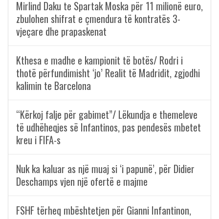
Mirlind Daku te Spartak Moska për 11 milionë euro,
zbulohen shifrat e çmendura të kontratës 3-
vjeçare dhe prapaskenat
Kthesa e madhe e kampionit të botës/ Rodri i
thotë përfundimisht ‘jo’ Realit të Madridit, zgjodhi
kalimin te Barcelona
“Kërkoj falje për gabimet”/ Lëkundja e themeleve
të udhëheqjes së Infantinos, pas pendesës mbetet
kreu i FIFA-s
Nuk ka kaluar as një muaj si ‘i papunë’, për Didier
Deschamps vjen një ofertë e majme
FSHF tërheq mbështetjen për Gianni Infantinon,