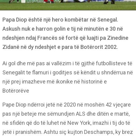
Papa Diop është një hero kombëtar në Senegal.
Askush nuk e harron golin e tij në minutën e 30 në
ndeshjen ndaj Francës së fortë që luajti pa Zinedine
Zidanë në dy ndeshjet e para të Botërorit 2002.
Ai gol dhe më pas ai vallëzim i të gjithë futbollisteve të
Senegalit te flamuri i goditjes së këndit u shndërrua në
një prej imazheve më ikonike në historinë e
Botërorëve
Pape Diop ndërroi jetë në 2020 në moshën 42 vjeçare
pas një beteje me sëmundjen ALS dhe ditën e martë,
në sfidën që do të luhet në New York, imazhi i tij do të
jetë i pranishëm. Ashtu siç kujton Deschamps, ky brez