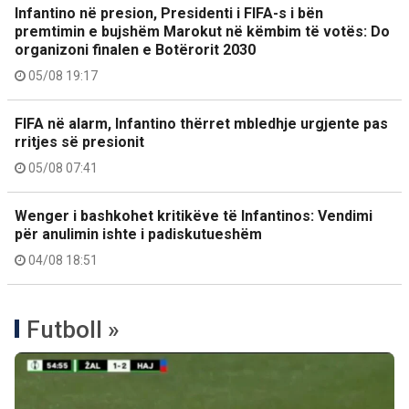
Infantino në presion, Presidenti i FIFA-s i bën
premtimin e bujshëm Marokut në këmbim të votës: Do
organizoni finalen e Botërorit 2030
05/08 19:17
FIFA në alarm, Infantino thërret mbledhje urgjente pas
rritjes së presionit
05/08 07:41
Wenger i bashkohet kritikëve të Infantinos: Vendimi
për anulimin ishte i padiskutueshëm
04/08 18:51
Futboll »