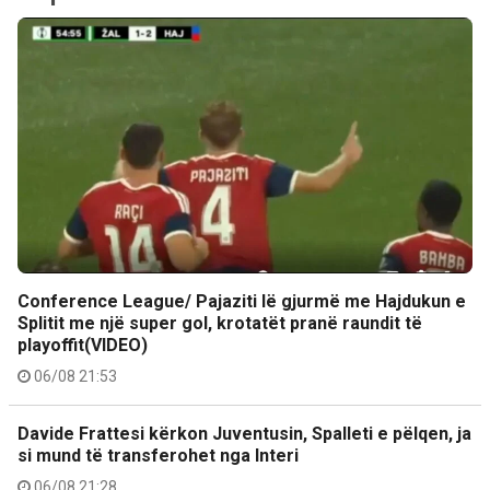
Conference League/ Pajaziti lë gjurmë me Hajdukun e
Splitit me një super gol, krotatët pranë raundit të
playoffit(VIDEO)
06/08 21:53
Davide Frattesi kërkon Juventusin, Spalleti e pëlqen, ja
si mund të transferohet nga Interi
06/08 21:28