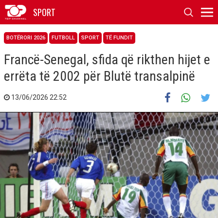
SPORT
BOTËRORI 2026
FUTBOLL
SPORT
TË FUNDIT
Francë-Senegal, sfida që rikthen hijet e
errëta të 2002 për Blutë transalpinë
13/06/2026 22:52