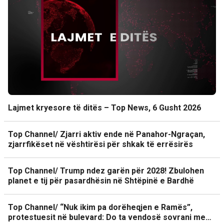
Lajmet kryesore të ditës – Top News, 6 Gusht 2026
Top Channel/ Zjarri aktiv ende në Panahor-Ngraçan,
zjarrfikëset në vështirësi për shkak të errësirës
Top Channel/ Trump ndez garën për 2028! Zbulohen
planet e tij për pasardhësin në Shtëpinë e Bardhë
Top Channel/ “Nuk ikim pa dorëheqjen e Ramës”,
protestuesit në bulevard: Do ta vendosë sovrani me…