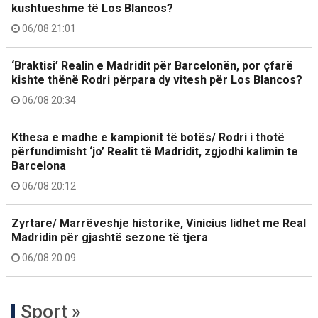
kushtueshme të Los Blancos?
06/08 21:01
‘Braktisi’ Realin e Madridit për Barcelonën, por çfarë
kishte thënë Rodri përpara dy vitesh për Los Blancos?
06/08 20:34
Kthesa e madhe e kampionit të botës/ Rodri i thotë
përfundimisht ‘jo’ Realit të Madridit, zgjodhi kalimin te
Barcelona
06/08 20:12
Zyrtare/ Marrëveshje historike, Vinicius lidhet me Real
Madridin për gjashtë sezone të tjera
06/08 20:09
Sport »