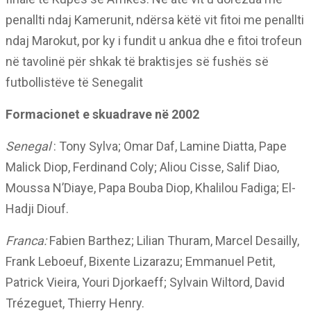
penallti ndaj Kamerunit, ndërsa këtë vit fitoi me penallti
ndaj Marokut, por ky i fundit u ankua dhe e fitoi trofeun
në tavolinë për shkak të braktisjes së fushës së
futbollistëve të Senegalit
Formacionet e skuadrave në 2002
Senegal
: Tony Sylva; Omar Daf, Lamine Diatta, Pape
Malick Diop, Ferdinand Coly; Aliou Cisse, Salif Diao,
Moussa N’Diaye, Papa Bouba Diop, Khalilou Fadiga; El-
Hadji Diouf.
Franca:
Fabien Barthez; Lilian Thuram, Marcel Desailly,
Frank Leboeuf, Bixente Lizarazu; Emmanuel Petit,
Patrick Vieira, Youri Djorkaeff; Sylvain Wiltord, David
Trézeguet, Thierry Henry.