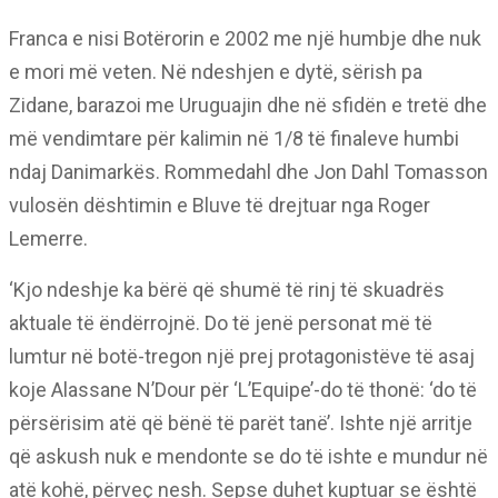
Franca e nisi Botërorin e 2002 me një humbje dhe nuk
e mori më veten. Në ndeshjen e dytë, sërish pa
Zidane, barazoi me Uruguajin dhe në sfidën e tretë dhe
më vendimtare për kalimin në 1/8 të finaleve humbi
ndaj Danimarkës. Rommedahl dhe Jon Dahl Tomasson
vulosën dështimin e Bluve të drejtuar nga Roger
Lemerre.
‘Kjo ndeshje ka bërë që shumë të rinj të skuadrës
aktuale të ëndërrojnë. Do të jenë personat më të
lumtur në botë-tregon një prej protagonistëve të asaj
koje Alassane N’Dour për ‘L’Equipe’-do të thonë: ‘do të
përsërisim atë që bënë të parët tanë’. Ishte një arritje
që askush nuk e mendonte se do të ishte e mundur në
atë kohë, përveç nesh. Sepse duhet kuptuar se është