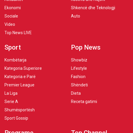
Ekonomi
Shkencë dhe Teknologji
Sociale
Auto
Video
Top News LIVE
Sport
Pop News
Kombëtarja
Showbiz
Kategoria Superiore
Lifestyle
Kategoria e Parë
Fashion
Premier League
Shëndeti
La Liga
Dieta
Serie A
Receta gatimi
Shumësportësh
Sport Gossip
Programe
Top Channel