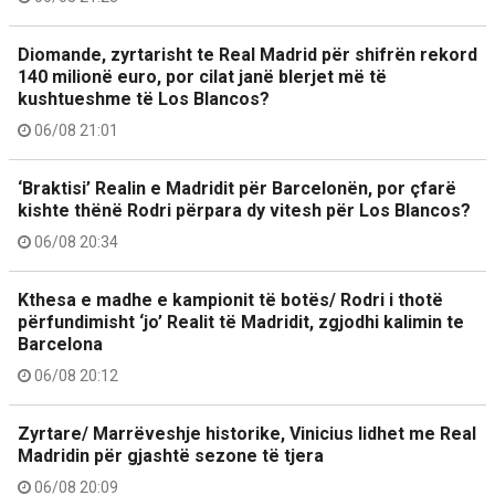
Diomande, zyrtarisht te Real Madrid për shifrën rekord
140 milionë euro, por cilat janë blerjet më të
kushtueshme të Los Blancos?
06/08 21:01
‘Braktisi’ Realin e Madridit për Barcelonën, por çfarë
kishte thënë Rodri përpara dy vitesh për Los Blancos?
06/08 20:34
Kthesa e madhe e kampionit të botës/ Rodri i thotë
përfundimisht ‘jo’ Realit të Madridit, zgjodhi kalimin te
Barcelona
06/08 20:12
Zyrtare/ Marrëveshje historike, Vinicius lidhet me Real
Madridin për gjashtë sezone të tjera
06/08 20:09