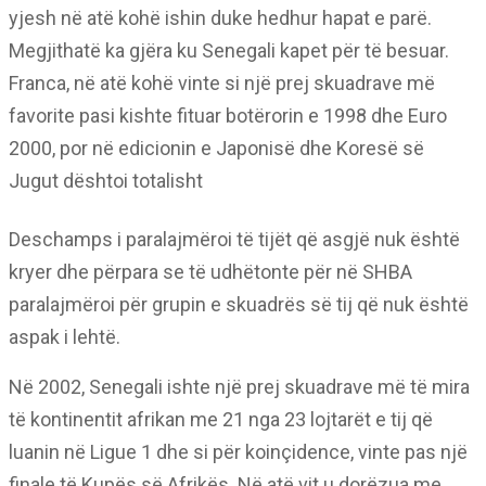
yjesh në atë kohë ishin duke hedhur hapat e parë.
Megjithatë ka gjëra ku Senegali kapet për të besuar.
Franca, në atë kohë vinte si një prej skuadrave më
favorite pasi kishte fituar botërorin e 1998 dhe Euro
2000, por në edicionin e Japonisë dhe Koresë së
Jugut dështoi totalisht
Deschamps i paralajmëroi të tijët që asgjë nuk është
kryer dhe përpara se të udhëtonte për në SHBA
paralajmëroi për grupin e skuadrës së tij që nuk është
aspak i lehtë.
Në 2002, Senegali ishte një prej skuadrave më të mira
të kontinentit afrikan me 21 nga 23 lojtarët e tij që
luanin në Ligue 1 dhe si për koinçidence, vinte pas një
finale të Kupës së Afrikës. Në atë vit u dorëzua me