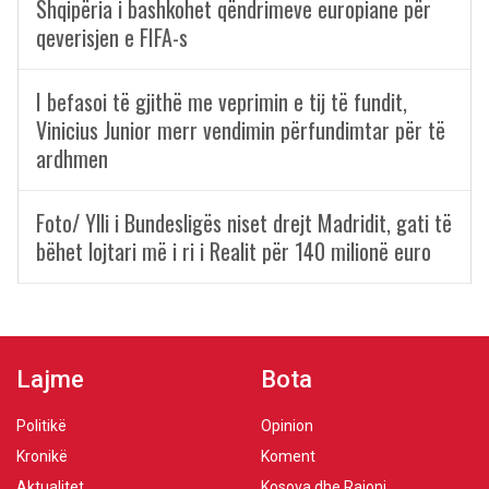
Shqipëria i bashkohet qëndrimeve europiane për
qeverisjen e FIFA-s
I befasoi të gjithë me veprimin e tij të fundit,
Vinicius Junior merr vendimin përfundimtar për të
ardhmen
Foto/ Ylli i Bundesligës niset drejt Madridit, gati të
bëhet lojtari më i ri i Realit për 140 milionë euro
Lajme
Bota
Politikë
Opinion
Kronikë
Koment
Aktualitet
Kosova dhe Rajoni