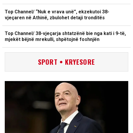
Top Channel/ “Nuk e vrava unë”, ekzekutoi 38-
vjeçaren në Athinë, zbulohet detaji tronditës
Top Channel/ 38-vjeçarja shtatzënë bie nga kati i 9-të,
mjekët bëjnë mrekulli, shpëtojnë foshnjën
SPORT • KRYESORE