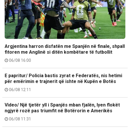
Argjentina harron disfatën me Spanjën në finale, shpall
fitoren me Anglinë si ditën kombëtare të futbollit
06/08 16:00
E papritur/ Policia bastis zyrat e Federatës, nis hetimi
për emërimin e trajnerit që ishte në Kupën e Botës
06/08 12:11
Video/ Një tjetër yll i Spanjës mban fjalën, lyen flokët
ngjyrë rozë pas triumfit në Botërorin e Amerikës
06/08 11:31