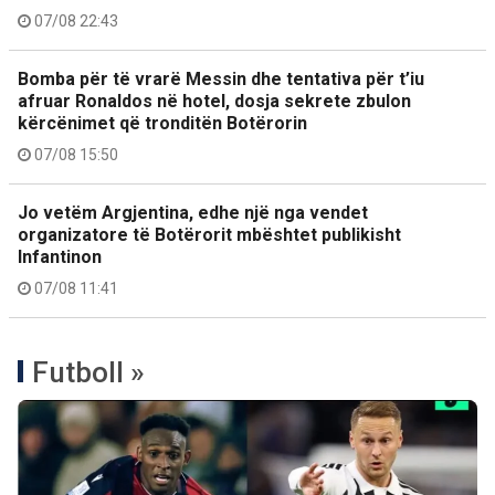
07/08 22:43
Bomba për të vrarë Messin dhe tentativa për t’iu
afruar Ronaldos në hotel, dosja sekrete zbulon
kërcënimet që tronditën Botërorin
07/08 15:50
Jo vetëm Argjentina, edhe një nga vendet
organizatore të Botërorit mbështet publikisht
Infantinon
07/08 11:41
Futboll »