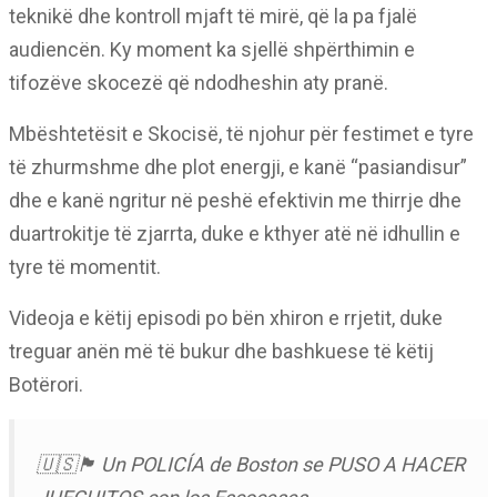
teknikë dhe kontroll mjaft të mirë, që la pa fjalë
audiencën. Ky moment ka sjellë shpërthimin e
tifozëve skocezë që ndodheshin aty pranë.
Mbështetësit e Skocisë, të njohur për festimet e tyre
të zhurmshme dhe plot energji, e kanë “pasiandisur”
dhe e kanë ngritur në peshë efektivin me thirrje dhe
duartrokitje të zjarrta, duke e kthyer atë në idhullin e
tyre të momentit.
Videoja e këtij episodi po bën xhiron e rrjetit, duke
treguar anën më të bukur dhe bashkuese të këtij
Botërori.
🇺🇸🏴󠁧󠁢󠁳󠁣󠁴󠁿 Un POLICÍA de Boston se PUSO A HACER