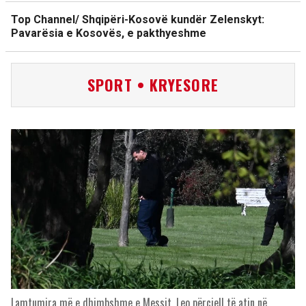
Top Channel/ Shqipëri-Kosovë kundër Zelenskyt:
Pavarësia e Kosovës, e pakthyeshme
SPORT • KRYESORE
Lamtumira më e dhimbshme e Messit, Leo përcjell të atin në