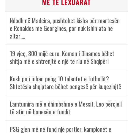
ME TË LEXUARAT
Ndodh në Madeira, pushtohet kisha për martesën
e Ronaldos me Georginës, por nuk ishin ata në
altar….
19 vjeç, 800 mijë euro, Koman i Dinamos bëhet
shitja më e shtrenjtë e një të riu në Shqipëri
Kush po i mban peng 10 talentet e futbollit?
Shtetësia shqiptare bëhet pengesë për kuqezinjtë
Lamtumira më e dhimbshme e Messit, Leo përcjell
të atin në banesën e fundit
PSG gjen më në fund një portier, kampionët e