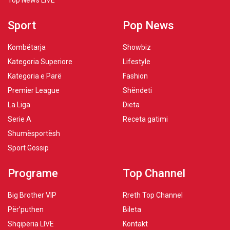
Top News LIVE
Sport
Pop News
Kombëtarja
Showbiz
Kategoria Superiore
Lifestyle
Kategoria e Parë
Fashion
Premier League
Shëndeti
La Liga
Dieta
Serie A
Receta gatimi
Shumësportësh
Sport Gossip
Programe
Top Channel
Big Brother VIP
Rreth Top Channel
Për’puthen
Bileta
Shqipëria LIVE
Kontakt