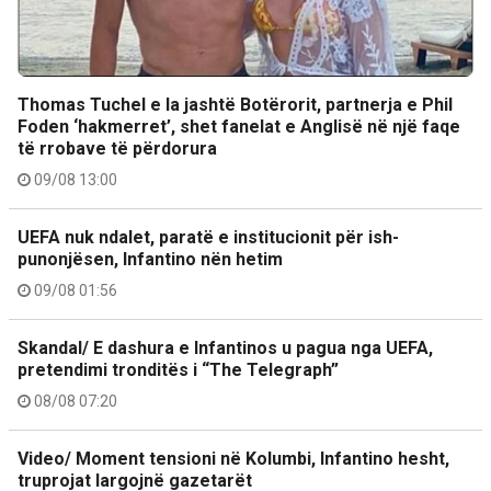
Thomas Tuchel e la jashtë Botërorit, partnerja e Phil
Foden ‘hakmerret’, shet fanelat e Anglisë në një faqe
të rrobave të përdorura
09/08 13:00
UEFA nuk ndalet, paratë e institucionit për ish-
punonjësen, Infantino nën hetim
09/08 01:56
Skandal/ E dashura e Infantinos u pagua nga UEFA,
pretendimi tronditës i “The Telegraph”
08/08 07:20
Video/ Moment tensioni në Kolumbi, Infantino hesht,
truprojat largojnë gazetarët