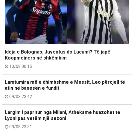
Ideja e Bolognas: Juventus do Lucumì? Të japë
Koopmeiners në shkëmbim
10/08 00:15
Lamtumira më e dhimbshme e Messit, Leo përcjell të
atin në banesën e fundit
09/08 23:42
Largim i papritur nga Milani, Athekame huazohet te
Lyoni pas vetëm një sezoni
09/08 23:31