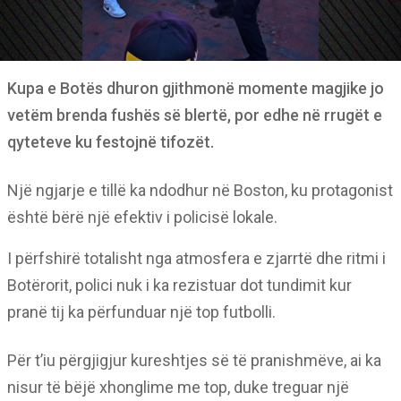
Kupa e Botës dhuron gjithmonë momente magjike jo
vetëm brenda fushës së blertë, por edhe në rrugët e
qyteteve ku festojnë tifozët.
Një ngjarje e tillë ka ndodhur në Boston, ku protagonist
është bërë një efektiv i policisë lokale.
I përfshirë totalisht nga atmosfera e zjarrtë dhe ritmi i
Botërorit, polici nuk i ka rezistuar dot tundimit kur
pranë tij ka përfunduar një top futbolli.
Për t’iu përgjigjur kureshtjes së të pranishmëve, ai ka
nisur të bëjë xhonglime me top, duke treguar një