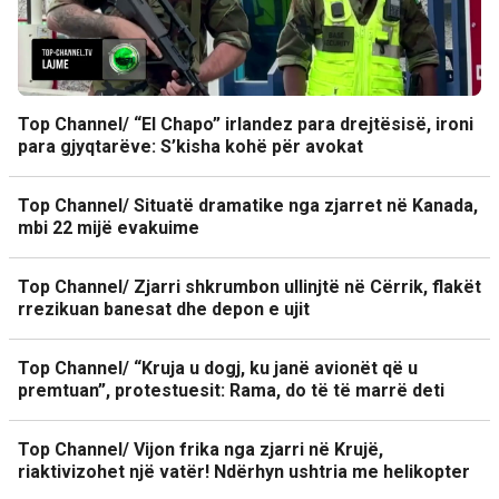
Top Channel/ “El Chapo” irlandez para drejtësisë, ironi
para gjyqtarëve: S’kisha kohë për avokat
Top Channel/ Situatë dramatike nga zjarret në Kanada,
mbi 22 mijë evakuime
Top Channel/ Zjarri shkrumbon ullinjtë në Cërrik, flakët
rrezikuan banesat dhe depon e ujit
Top Channel/ “Kruja u dogj, ku janë avionët që u
premtuan”, protestuesit: Rama, do të të marrë deti
Top Channel/ Vijon frika nga zjarri në Krujë,
riaktivizohet një vatër! Ndërhyn ushtria me helikopter