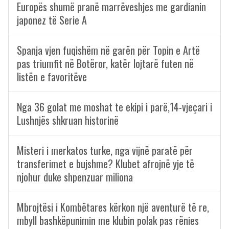
Europës shumë pranë marrëveshjes me gardianin
japonez të Serie A
Spanja vjen fuqishëm në garën për Topin e Artë
pas triumfit në Botëror, katër lojtarë futen në
listën e favoritëve
Nga 36 golat me moshat te ekipi i parë,14-vjeçari i
Lushnjës shkruan historinë
Misteri i merkatos turke, nga vijnë paratë për
transferimet e bujshme? Klubet afrojnë yje të
njohur duke shpenzuar miliona
Mbrojtësi i Kombëtares kërkon një aventurë të re,
mbyll bashkëpunimin me klubin polak pas rënies