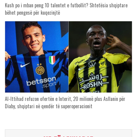
Kush po i mban peng 10 talentet e futbollit? Shtetësia shqiptare
bëhet pengesë për kuqezinjtë
Al-Ittihad refuzon ofertën e Interit, 20 milionë plus Asllanin për
Diaby, shqiptari në qendër të superoperacionit