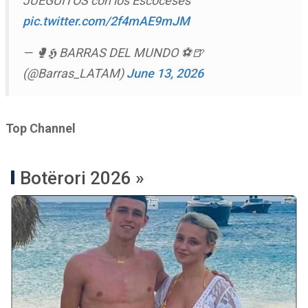
JUEGUITOS con los Escoceses
pic.twitter.com/2f4mAE9mJM
— 🥊𝕳 BARRAS DEL MUNDO ⚽🍺
(@Barras_LATAM)
June 13, 2026
Top Channel
Botërori 2026 »