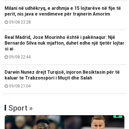
Milani në udhëkryq, e ardhmja e 15 lojtarëve në fije të
perit, nis java e vendimeve për trajnerin Amorim
09/08 23:28
Real Madrid, Jose Mourinho është i pakënaqur: Një
Bernardo Silva nuk mjafton, duhet edhe një tjetër lojtar
si ai
09/08 22:44
Darwin Nunez drejt Turqisë, injoron Besiktasin për të
kaluar te Trabzonspori i Muçit dhe Salah
09/08 21:04
Sport »