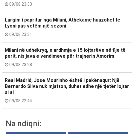
09/08 23:33
Largim i papritur nga Milani, Athekame huazohet te
Lyoni pas vetëm një sezoni
09/08 23:31
Milani në udhëkryq, e ardhmja e 15 lojtarëve në fije të
perit, nis java e vendimeve për trajnerin Amorim
09/08 23:28
Real Madrid, Jose Mourinho është i pakënaqur: Një
Bernardo Silva nuk mjafton, duhet edhe një tjetër lojtar
si ai
09/08 22:44
Na ndiqni: