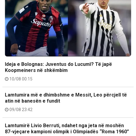
Ideja e Bolognas: Juventus do Lucumì? Të japë
Koopmeiners në shkëmbim
10/08 00:15
Lamtumira më e dhimbshme e Messit, Leo përcjell të
atin në banesën e fundit
09/08 23:42
Lamtumirë Livio Berruti, ndahet nga jeta në moshën
87-vjeçare kampioni olimpik i Olimpiadës “Roma 1960”