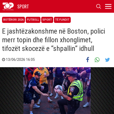
SPORT
BOTËRORI 2026
FUTBOLL
SPORT
TË FUNDIT
E jashtëzakonshme në Boston, polici
merr topin dhe fillon xhonglimet,
tifozët skocezë e “shpallin” idhull
13/06/2026 16:05