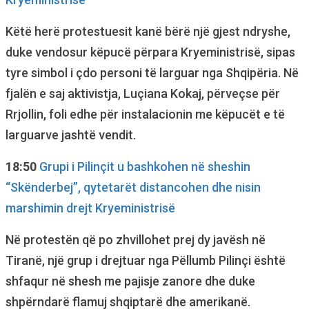
Këtë herë protestuesit kanë bërë një gjest ndryshe,
duke vendosur këpucë përpara Kryeministrisë, sipas
tyre simbol i çdo personi të larguar nga Shqipëria. Në
fjalën e saj aktivistja, Luçiana Kokaj, përveçse për
Rrjollin, foli edhe për instalacionin me këpucët e të
larguarve jashtë vendit.
18:50
Grupi i Pilinçit u bashkohen në sheshin
“Skënderbej”, qytetarët distancohen dhe nisin
marshimin drejt Kryeministrisë
Në protestën që po zhvillohet prej dy javësh në
Tiranë, një grup i drejtuar nga Pëllumb Pilinçi është
shfaqur në shesh me pajisje zanore dhe duke
shpërndarë flamuj shqiptarë dhe amerikanë.