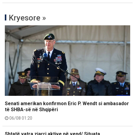
Kryesore »
Senati amerikan konfirmon Eric P. Wendt si ambasador
të SHBA-së në Shqipëri
06/08 01:20
Shtatë vatra zjarri aktive në vend/ Situata