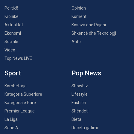
Politikë
Opinion
Kronikë
Koment
Aktualitet
Kosova dhe Rajoni
Ekonomi
Shkencë dhe Teknologji
Sociale
Auto
Video
Top News LIVE
Sport
Pop News
Kombëtarja
Showbiz
Kategoria Superiore
Lifestyle
Kategoria e Parë
Fashion
Premier League
Shëndeti
La Liga
Dieta
Serie A
Receta gatimi