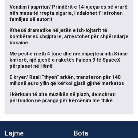
Vendim i papritur/ Prindërit e 14-vjeçares së vrarë
nën masa të rrepta sigurie, i ndalohet t’i afrohen
familjes së autorit
Kthesë dramatike në jetën e ish-lojtarit të
kombëtares shqiptare, arrestohet për shpërndarje
kokaine
Me peshë rreth 4 tonë dhe me shpejtësi mbi 8 mijë
km/orë, një pjesë e raketës Falcon 9 të SpaceX
përplaset në Hënë
E kryer/ Reali “thyen” arkën, transferon për 140
milionë euro yllin që kërkoi gjatë gjithë merkatos
I kërkuan të ulte muzikën në plazh, demokrati
përfundon në pranga për kërcënim me thikë
Lajme
Bota