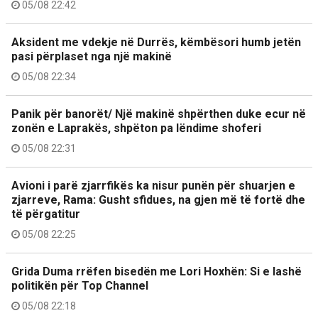
05/08 22:42
Aksident me vdekje në Durrës, këmbësori humb jetën
pasi përplaset nga një makinë
05/08 22:34
Panik për banorët/ Një makinë shpërthen duke ecur në
zonën e Laprakës, shpëton pa lëndime shoferi
05/08 22:31
Avioni i parë zjarrfikës ka nisur punën për shuarjen e
zjarreve, Rama: Gusht sfidues, na gjen më të fortë dhe
të përgatitur
05/08 22:25
Grida Duma rrëfen bisedën me Lori Hoxhën: Si e lashë
politikën për Top Channel
05/08 22:18