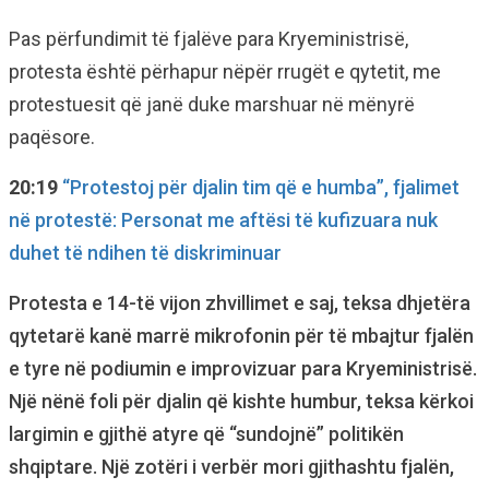
Pas përfundimit të fjalëve para Kryeministrisë,
protesta është përhapur nëpër rrugët e qytetit, me
protestuesit që janë duke marshuar në mënyrë
paqësore.
20:19
“Protestoj për djalin tim që e humba”, fjalimet
në protestë: Personat me aftësi të kufizuara nuk
duhet të ndihen të diskriminuar
Protesta e 14-të vijon zhvillimet e saj, teksa dhjetëra
qytetarë kanë marrë mikrofonin për të mbajtur fjalën
e tyre në podiumin e improvizuar para Kryeministrisë.
Një nënë foli për djalin që kishte humbur, teksa kërkoi
largimin e gjithë atyre që “sundojnë” politikën
shqiptare. Një zotëri i verbër mori gjithashtu fjalën,