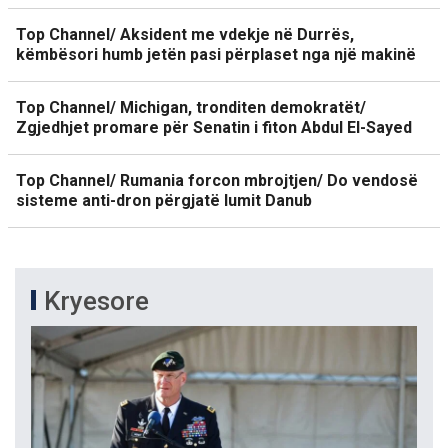
Top Channel/ Aksident me vdekje në Durrës,
këmbësori humb jetën pasi përplaset nga një makinë
Top Channel/ Michigan, tronditen demokratët/
Zgjedhjet promare për Senatin i fiton Abdul El-Sayed
Top Channel/ Rumania forcon mbrojtjen/ Do vendosë
sisteme anti-dron përgjatë lumit Danub
Kryesore