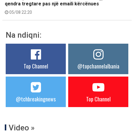
qendra tregtare pas një emaili kërcënues
05/08 22:20
Na ndiqni:
Top Channel
@topchannelalbania
@tchbreakingnews
Top Channel
Video »