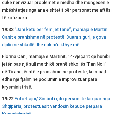
duke nënvizuar problemet e mëdha dhe mungesën e
mbështetjes nga ana e shtetit për personat me aftësi
të kufizuara.
19:32
“Jam këtu për fëmijët tanë”, mamaja e Martin
Canit e pranishme në protestë: Duam siguri, e çova
djalin në shkollë dhe nuk m’u kthye më
Florina Cani, mamaja e Martinit, 14-vjeçarit që humbi
jetën pas një suli me thikë pranë shkollës “Fan Noli”
në Tiranë, është e pranishme në protestë, ku mbajti
edhe një fjalim në podiumin e improvizuar para
kryeministrisë.
19:22
Foto-Lajm/ Simbol i çdo personi të larguar nga
Shqipëria, protestuesit vendosin këpucë përpara
Kryeministrisë