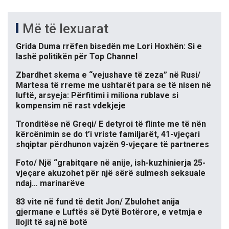
Më të lexuarat
Grida Duma rrëfen bisedën me Lori Hoxhën: Si e
lashë politikën për Top Channel
Zbardhet skema e “vejushave të zeza” në Rusi/
Martesa të rreme me ushtarët para se të nisen në
luftë, arsyeja: Përfitimi i miliona rublave si
kompensim në rast vdekjeje
Tronditëse në Greqi/ E detyroi të flinte me të nën
kërcënimin se do t’i vriste familjarët, 41-vjeçari
shqiptar përdhunon vajzën 9-vjeçare të partneres
Foto/ Një “grabitqare në anije, ish-kuzhinierja 25-
vjeçare akuzohet për një sërë sulmesh seksuale
ndaj… marinarëve
83 vite në fund të detit Jon/ Zbulohet anija
gjermane e Luftës së Dytë Botërore, e vetmja e
llojit të saj në botë