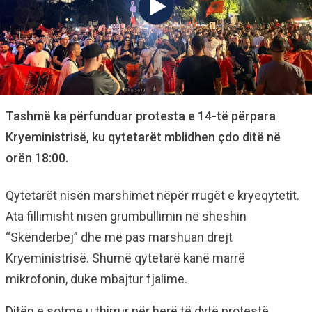
Tashmë ka përfunduar protesta e 14-të përpara
Kryeministrisë, ku qytetarët mblidhen çdo ditë në
orën 18:00.
Qytetarët nisën marshimet nëpër rrugët e kryeqytetit.
Ata fillimisht nisën grumbullimin në sheshin
“Skënderbej” dhe më pas marshuan drejt
Kryeministrisë. Shumë qytetarë kanë marrë
mikrofonin, duke mbajtur fjalime.
Ditën e sotme u thirrur për herë të dytë protestë