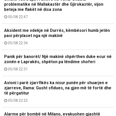
problematike në Mallakastër dhe Gjirokastër, vijon
beteja me flakët në disa zona
05/08 22:47
Aksident me vdekje në Durrës, këmbësori humb jetën
pasi përplaset nga një makinë
05/08 22:34
Panik për banorët/ Një makinë shpërthen duke ecur në
zonën e Laprakës, shpëton pa lëndime shoferi
05/08 22:31
Avioni i parë zjarrfikës ka nisur punën për shuarjen e
zjarreve, Rama: Gusht sfidues, na gjen më të fortë dhe
të përgatitur
05/08 22:25
Alarme për bombë në Milano, evakuohen gjashtë