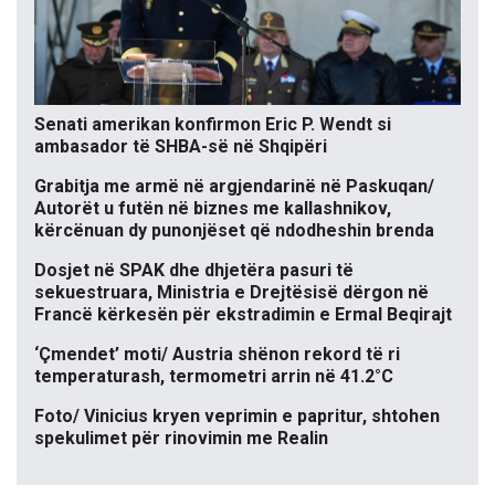
Senati amerikan konfirmon Eric P. Wendt si
ambasador të SHBA-së në Shqipëri
Grabitja me armë në argjendarinë në Paskuqan/
Autorët u futën në biznes me kallashnikov,
kërcënuan dy punonjëset që ndodheshin brenda
Dosjet në SPAK dhe dhjetëra pasuri të
sekuestruara, Ministria e Drejtësisë dërgon në
Francë kërkesën për ekstradimin e Ermal Beqirajt
‘Çmendet’ moti/ Austria shënon rekord të ri
temperaturash, termometri arrin në 41.2°C
Foto/ Vinicius kryen veprimin e papritur, shtohen
spekulimet për rinovimin me Realin