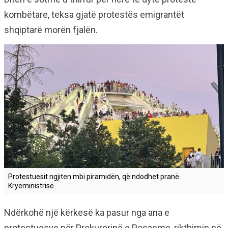
kombëtare, teksa gjatë protestës emigrantët
shqiptarë morën fjalën.
Protestuesit ngjiten mbi piramidën, që ndodhet pranë
Kryeministrisë
Ndërkohë një kërkesë ka pasur nga ana e
protestuesve për Prokurorinë e Posaçme, rikthimin në