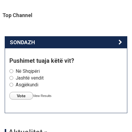
Top Channel
SONDAZH
Pushimet tuaja këtë vit?
Në Shqipëri
Jashtë vendit
Asgjëkundi
Vote
View Results