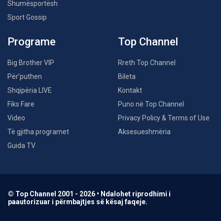
Shumësportësh
Sport Gossip
Programe
Top Channel
Big Brother VIP
Rreth Top Channel
Për’puthen
Bileta
Shqipëria LIVE
Kontakt
Fiks Fare
Puno në Top Channel
Video
Privacy Policy & Terms of Use
Të gjitha programet
Aksesueshmëria
Guida TV
© Top Channel 2001 - 2026 • Ndalohet riprodhimi i
paautorizuar i përmbajtjes së kësaj faqeje.