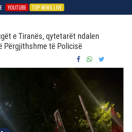
E
YOUTUBE
TOP NEWS LIVE
gët e Tiranës, qytetarët ndalen
ë Përgjithshme të Policisë