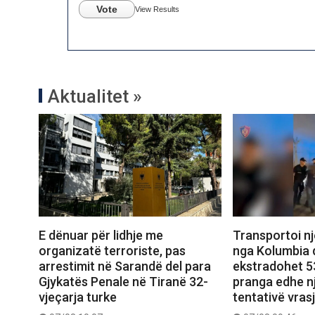
Vote
View Results
Aktualitet »
E dënuar për lidhje me
Transportoi n
organizatë terroriste, pas
nga Kolumbia d
arrestimit në Sarandë del para
ekstradohet 53
Gjykatës Penale në Tiranë 32-
pranga edhe nj
vjeçarja turke
tentativë vras