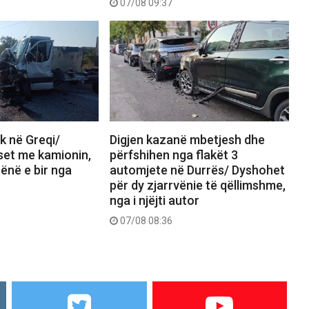
07/08 09:37
ik në Greqi/
Digjen kazanë mbetjesh dhe
set me kamionin,
përfshihen nga flakët 3
ënë e bir nga
automjete në Durrës/ Dyshohet
për dy zjarrvënie të qëllimshme,
nga i njëjti autor
07/08 08:36