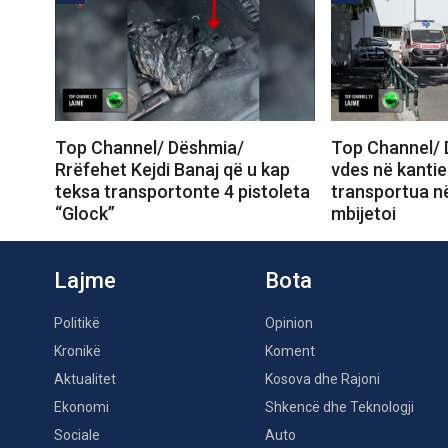
Top Channel/ Dëshmia/
Top Channel/ 
Rrëfehet Kejdi Banaj që u kap
vdes në kantie
teksa transportonte 4 pistoleta
transportua në
“Glock”
mbijetoi
Lajme
Bota
Politikë
Opinion
Kronikë
Koment
Aktualitet
Kosova dhe Rajoni
Ekonomi
Shkencë dhe Teknologji
Sociale
Auto