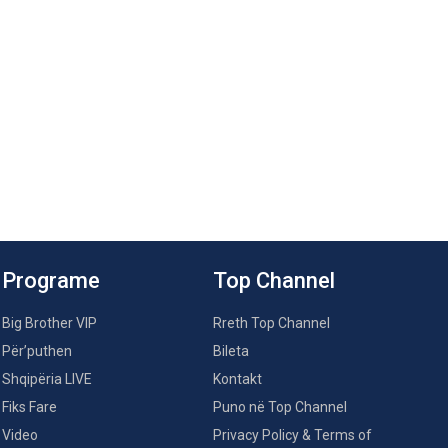
Programe
Top Channel
Big Brother VIP
Rreth Top Channel
Për’puthen
Bileta
Shqipëria LIVE
Kontakt
Fiks Fare
Puno në Top Channel
Video
Privacy Policy & Terms of