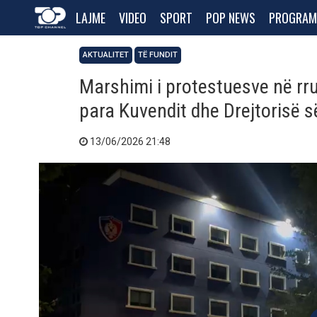
LAJME
VIDEO
SPORT
POP NEWS
PROGRAM
AKTUALITET
TË FUNDIT
Marshimi i protestuesve në rru
para Kuvendit dhe Drejtorisë s
13/06/2026 21:48