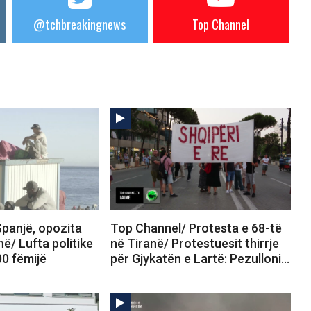
@tchbreakingnews
Top Channel
panjë, opozita
Top Channel/ Protesta e 68-të
në/ Lufta politike
në Tiranë/ Protestuesit thirrje
00 fëmijë
për Gjykatën e Lartë: Pezulloni…