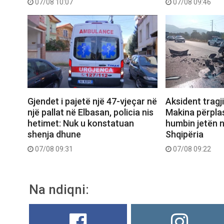
07/08 10:07
07/08 09:46
Gjendet i pajetë një 47-vjeçar në
Aksident tragj
një pallat në Elbasan, policia nis
Makina përpla
hetimet: Nuk u konstatuan
humbin jetën n
shenja dhune
Shqipëria
07/08 09:31
07/08 09:22
Na ndiqni: