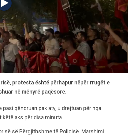
trisë, protesta është përhapur nëpër rrugët e
rshuar në mënyrë paqësore.
e pasi qëndruan pak aty, u drejtuan për nga
t këtë aks për disa minuta.
orisë së Përgjithshme të Policisë. Marshimi