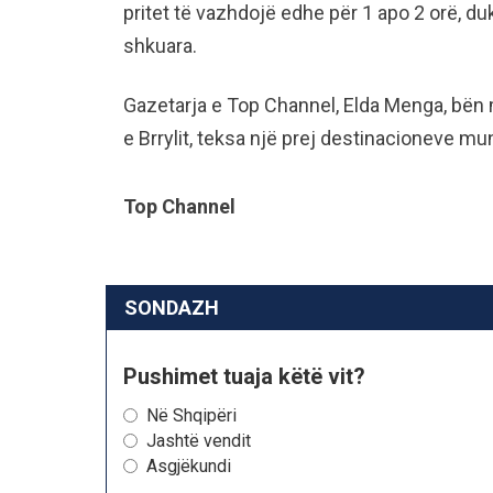
pritet të vazhdojë edhe për 1 apo 2 orë, d
shkuara.
Gazetarja e Top Channel, Elda Menga, bën 
e Brrylit, teksa një prej destinacioneve m
Top Channel
SONDAZH
Pushimet tuaja këtë vit?
Në Shqipëri
Jashtë vendit
Asgjëkundi