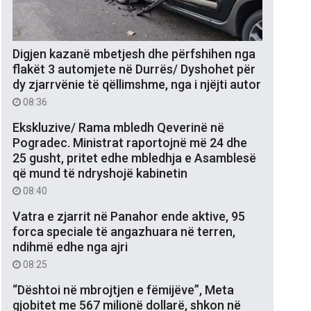
Digjen kazanë mbetjesh dhe përfshihen nga
flakët 3 automjete në Durrës/ Dyshohet për
dy zjarrvënie të qëllimshme, nga i njëjti autor
08:36
Ekskluzive/ Rama mbledh Qeverinë në
Pogradec. Ministrat raportojnë më 24 dhe
25 gusht, pritet edhe mbledhja e Asamblesë
që mund të ndryshojë kabinetin
08:40
Vatra e zjarrit në Panahor ende aktive, 95
forca speciale të angazhuara në terren,
ndihmë edhe nga ajri
08:25
“Dështoi në mbrojtjen e fëmijëve”, Meta
gjobitet me 567 milionë dollarë, shkon në