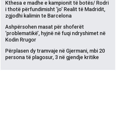
Kthesa e madhe e kampionit të botës/ Rodri
i thotë përfundimisht ‘jo’ Realit të Madridit,
zgjodhi kalimin te Barcelona
Ashpërsohen masat për shoferët
‘problematikë’, hyjnë në fuqi ndryshimet në
Kodin Rrugor
Përplasen dy tramvaje në Gjermani, mbi 20
persona të plagosur, 3 në gjendje kritike