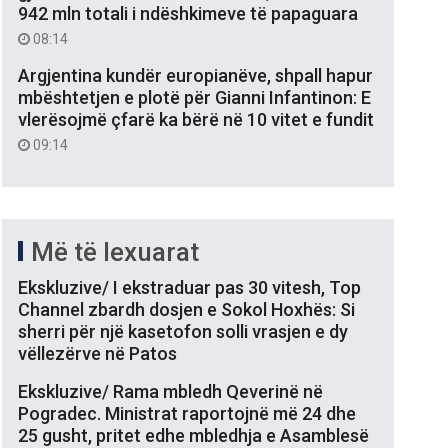
942 mln totali i ndëshkimeve të papaguara
08:14
Argjentina kundër europianëve, shpall hapur
mbështetjen e plotë për Gianni Infantinon: E
vlerësojmë çfarë ka bërë në 10 vitet e fundit
09:14
Më të lexuarat
Ekskluzive/ I ekstraduar pas 30 vitesh, Top
Channel zbardh dosjen e Sokol Hoxhës: Si
sherri për një kasetofon solli vrasjen e dy
vëllezërve në Patos
Ekskluzive/ Rama mbledh Qeverinë në
Pogradec. Ministrat raportojnë më 24 dhe
25 gusht, pritet edhe mbledhja e Asamblesë