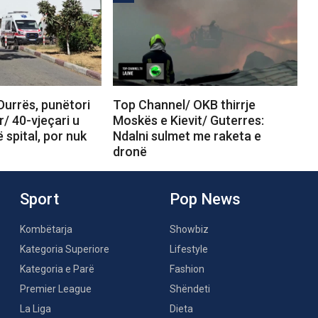
Durrës, punëtori
Top Channel/ OKB thirrje
r/ 40-vjeçari u
Moskës e Kievit/ Guterres:
 spital, por nuk
Ndalni sulmet me raketa e
dronë
Sport
Pop News
Kombëtarja
Showbiz
Kategoria Superiore
Lifestyle
Kategoria e Parë
Fashion
Premier League
Shëndeti
La Liga
Dieta