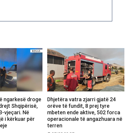
jë ngarkesë droge
Dhjetëra vatra zjarri gjatë 24
rejt Shqipërisë,
orëve të fundit, 8 prej tyre
-vjeçari. Në
mbeten ende aktive, 502 forca
ë i kërkuar për
operacionale të angazhuara në
jeje
terren