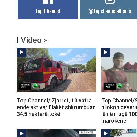
Top Channel
@topchannelalbania
Video »
Top Channel/ Zjarret, 10 vatra
Top Channel/S
ende aktive/ Flakët shkrumbuan
bllokon qeveri
34.5 hektarë tokë
lë në rrugë 10
marokenë