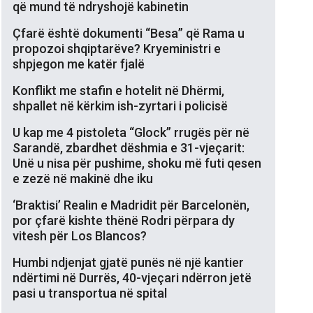
që mund të ndryshojë kabinetin
Çfarë është dokumenti “Besa” që Rama u
propozoi shqiptarëve? Kryeministri e
shpjegon me katër fjalë
Konflikt me stafin e hotelit në Dhërmi,
shpallet në kërkim ish-zyrtari i policisë
U kap me 4 pistoleta “Glock” rrugës për në
Sarandë, zbardhet dëshmia e 31-vjeçarit:
Unë u nisa për pushime, shoku më futi qesen
e zezë në makinë dhe iku
‘Braktisi’ Realin e Madridit për Barcelonën,
por çfarë kishte thënë Rodri përpara dy
vitesh për Los Blancos?
Humbi ndjenjat gjatë punës në një kantier
ndërtimi në Durrës, 40-vjeçari ndërron jetë
pasi u transportua në spital