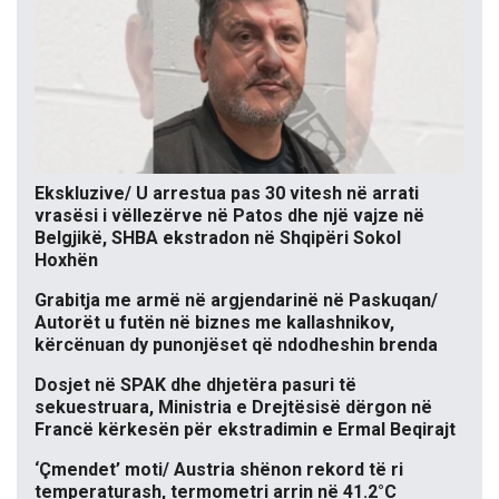
Ekskluzive/ U arrestua pas 30 vitesh në arrati
vrasësi i vëllezërve në Patos dhe një vajze në
Belgjikë, SHBA ekstradon në Shqipëri Sokol
Hoxhën
Grabitja me armë në argjendarinë në Paskuqan/
Autorët u futën në biznes me kallashnikov,
kërcënuan dy punonjëset që ndodheshin brenda
Dosjet në SPAK dhe dhjetëra pasuri të
sekuestruara, Ministria e Drejtësisë dërgon në
Francë kërkesën për ekstradimin e Ermal Beqirajt
‘Çmendet’ moti/ Austria shënon rekord të ri
temperaturash, termometri arrin në 41.2°C