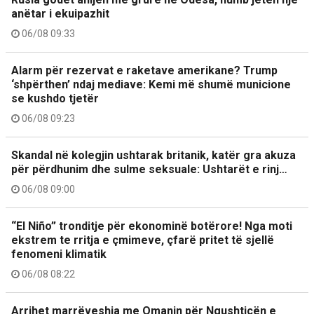
anëtar i ekuipazhit
06/08 09:33
Alarm për rezervat e raketave amerikane? Trump
‘shpërthen’ ndaj mediave: Kemi më shumë municione
se kushdo tjetër
06/08 09:23
Skandal në kolegjin ushtarak britanik, katër gra akuza
për përdhunim dhe sulme seksuale: Ushtarët e rinj…
06/08 09:00
“El Niño” tronditje për ekonominë botërore! Nga moti
ekstrem te rritja e çmimeve, çfarë pritet të sjellë
fenomeni klimatik
06/08 08:22
Arrihet marrëveshja me Omanin për Ngushticën e