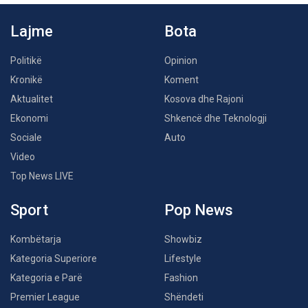
Lajme
Bota
Politikë
Opinion
Kronikë
Koment
Aktualitet
Kosova dhe Rajoni
Ekonomi
Shkencë dhe Teknologji
Sociale
Auto
Video
Top News LIVE
Sport
Pop News
Kombëtarja
Showbiz
Kategoria Superiore
Lifestyle
Kategoria e Parë
Fashion
Premier League
Shëndeti