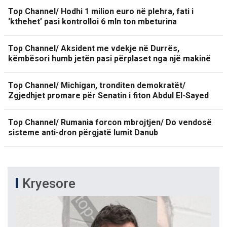
Top Channel/ Hodhi 1 milion euro në plehra, fati i
‘kthehet’ pasi kontrolloi 6 mln ton mbeturina
Top Channel/ Aksident me vdekje në Durrës,
këmbësori humb jetën pasi përplaset nga një makinë
Top Channel/ Michigan, tronditen demokratët/
Zgjedhjet promare për Senatin i fiton Abdul El-Sayed
Top Channel/ Rumania forcon mbrojtjen/ Do vendosë
sisteme anti-dron përgjatë lumit Danub
Kryesore