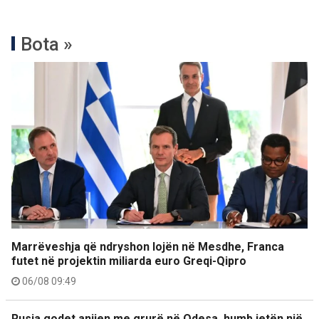
Bota »
Marrëveshja që ndryshon lojën në Mesdhe, Franca
futet në projektin miliarda euro Greqi-Qipro
06/08 09:49
Rusia godet anijen me grurë në Odesa, humb jetën një