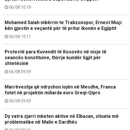
06/08 10:19
Mohamed Salah mbërrin te Trabzonspor, Ernest Muçi
bën gjestin e veçantë për të pritur ikonën e Egjiptit
06/08 10:11
Protestë para Kuvendit të Kosovës në nisje të
seancës konstituive, thirrje kundër ligjit për
shtetësinë
06/08 09:59
Marrëveshja që ndryshon lojën në Mesdhe, Franca
futet në projektin miliarda euro Greqi-Qipro
06/08 09:49
Dy vatra zjarri mbeten aktive në Elbasan, situata më
problematike në Malin e Dardhës