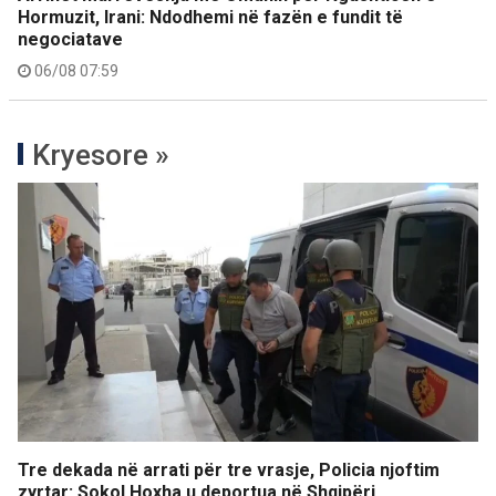
Hormuzit, Irani: Ndodhemi në fazën e fundit të
negociatave
06/08 07:59
Kryesore »
Tre dekada në arrati për tre vrasje, Policia njoftim
zyrtar: Sokol Hoxha u deportua në Shqipëri