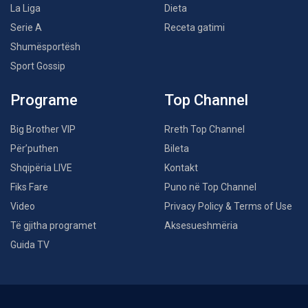
La Liga
Dieta
Serie A
Receta gatimi
Shumësportësh
Sport Gossip
Programe
Top Channel
Big Brother VIP
Rreth Top Channel
Për’puthen
Bileta
Shqipëria LIVE
Kontakt
Fiks Fare
Puno në Top Channel
Video
Privacy Policy & Terms of Use
Të gjitha programet
Aksesueshmëria
Guida TV