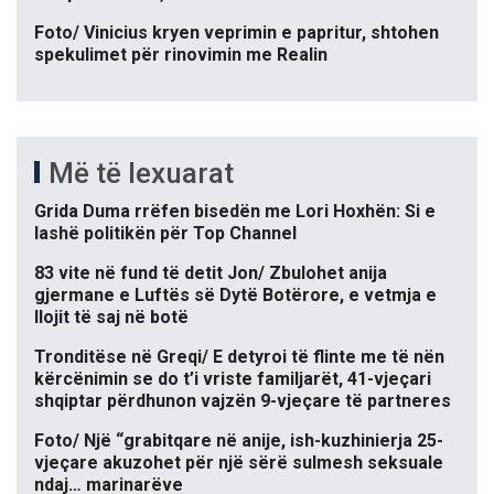
Foto/ Vinicius kryen veprimin e papritur, shtohen
spekulimet për rinovimin me Realin
Më të lexuarat
Grida Duma rrëfen bisedën me Lori Hoxhën: Si e
lashë politikën për Top Channel
83 vite në fund të detit Jon/ Zbulohet anija
gjermane e Luftës së Dytë Botërore, e vetmja e
llojit të saj në botë
Tronditëse në Greqi/ E detyroi të flinte me të nën
kërcënimin se do t’i vriste familjarët, 41-vjeçari
shqiptar përdhunon vajzën 9-vjeçare të partneres
Foto/ Një “grabitqare në anije, ish-kuzhinierja 25-
vjeçare akuzohet për një sërë sulmesh seksuale
ndaj… marinarëve