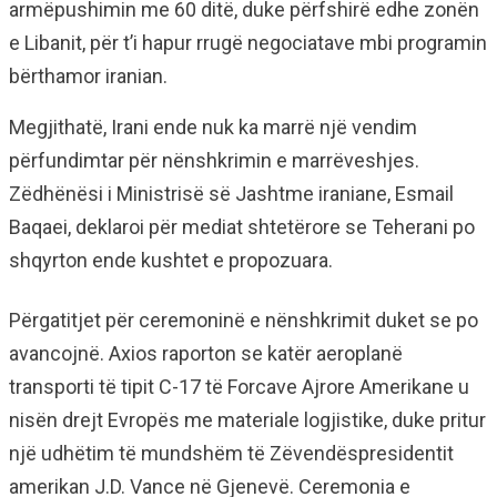
armëpushimin me 60 ditë, duke përfshirë edhe zonën
e Libanit, për t’i hapur rrugë negociatave mbi programin
bërthamor iranian.
Megjithatë, Irani ende nuk ka marrë një vendim
përfundimtar për nënshkrimin e marrëveshjes.
Zëdhënësi i Ministrisë së Jashtme iraniane, Esmail
Baqaei, deklaroi për mediat shtetërore se Teherani po
shqyrton ende kushtet e propozuara.
Përgatitjet për ceremoninë e nënshkrimit duket se po
avancojnë. Axios raporton se katër aeroplanë
transporti të tipit C-17 të Forcave Ajrore Amerikane u
nisën drejt Evropës me materiale logjistike, duke pritur
një udhëtim të mundshëm të Zëvendëspresidentit
amerikan J.D. Vance në Gjenevë. Ceremonia e