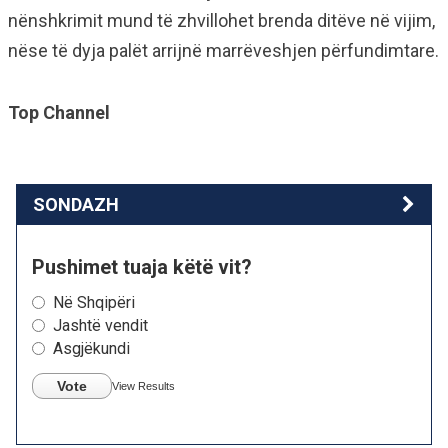
nënshkrimit mund të zhvillohet brenda ditëve në vijim,
nëse të dyja palët arrijnë marrëveshjen përfundimtare.
Top Channel
SONDAZH
Pushimet tuaja këtë vit?
Në Shqipëri
Jashtë vendit
Asgjëkundi
Vote
View Results