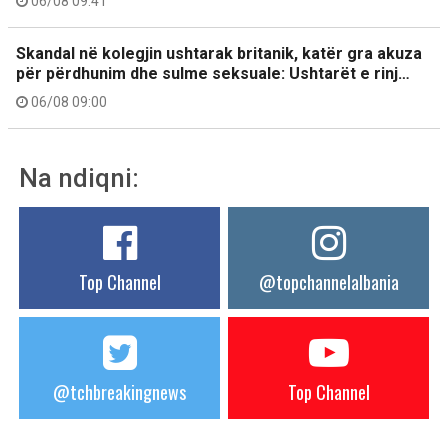
06/08 09:41
Skandal në kolegjin ushtarak britanik, katër gra akuza
për përdhunim dhe sulme seksuale: Ushtarët e rinj…
06/08 09:00
Na ndiqni:
Top Channel
@topchannelalbania
@tchbreakingnews
Top Channel