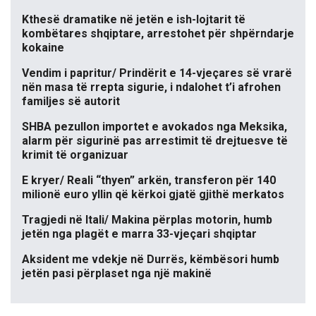
Kthesë dramatike në jetën e ish-lojtarit të
kombëtares shqiptare, arrestohet për shpërndarje
kokaine
Vendim i papritur/ Prindërit e 14-vjeçares së vrarë
nën masa të rrepta sigurie, i ndalohet t’i afrohen
familjes së autorit
SHBA pezullon importet e avokados nga Meksika,
alarm për sigurinë pas arrestimit të drejtuesve të
krimit të organizuar
E kryer/ Reali “thyen” arkën, transferon për 140
milionë euro yllin që kërkoi gjatë gjithë merkatos
Tragjedi në Itali/ Makina përplas motorin, humb
jetën nga plagët e marra 33-vjeçari shqiptar
Aksident me vdekje në Durrës, këmbësori humb
jetën pasi përplaset nga një makinë