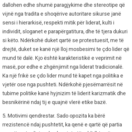
dallohen edhe shumë paragjykime dhe stereotipe që
vijnë nga tradita e shoqërive autoritare sikurse janë
sensi i hierarkisë, respekti mitik për liderat, kulti i
individit, sloganet e parapërgatitura, dhe të tjera dukuri
si këto. Ndërkohë duket qartë se protestuesit, me të
drejtë, duket se kanë një lloj mosbesimi te çdo lider që
mund të dalë. Kjo është karakteristikë e veprimit në
masë, por edhe e zhgënjimit nga liderat tradicionalë.
Ka një frikë se çdo lider mund të kapet nga politika e
vjetër ose nga pushteti. Ndërkohë pjesëmarrësit në
tubime politike kanë hyjnizim të liderit karizmatik dhe
besnikërinë ndaj tij e quajnë vlerë etike bazë.
5. Motivimi qendrestar. Sado opozita ka bërë
rrezistencë ndaj pushtetit, ka qenë e qartë që partia