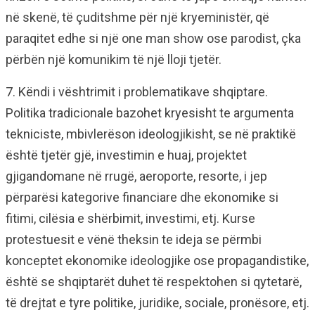
në skenë, të çuditshme për një kryeministër, që
paraqitet edhe si një one man show ose parodist, çka
përbën një komunikim të një lloji tjetër.
7. Këndi i vështrimit i problematikave shqiptare.
Politika tradicionale bazohet kryesisht te argumenta
tekniciste, mbivlerëson ideologjikisht, se në praktikë
është tjetër gjë, investimin e huaj, projektet
gjigandomane në rrugë, aeroporte, resorte, i jep
përparësi kategorive financiare dhe ekonomike si
fitimi, cilësia e shërbimit, investimi, etj. Kurse
protestuesit e vënë theksin te ideja se përmbi
konceptet ekonomike ideologjike ose propagandistike,
është se shqiptarët duhet të respektohen si qytetarë,
të drejtat e tyre politike, juridike, sociale, pronësore, etj.