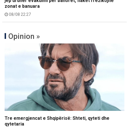
jep urdhër evakuimi për banorët, flakët rrezikojnë
zonat e banuara
08/08 22:27
Opinion »
Tre emergjencat e Shqipërisë: Shteti, qyteti dhe
qytetaria