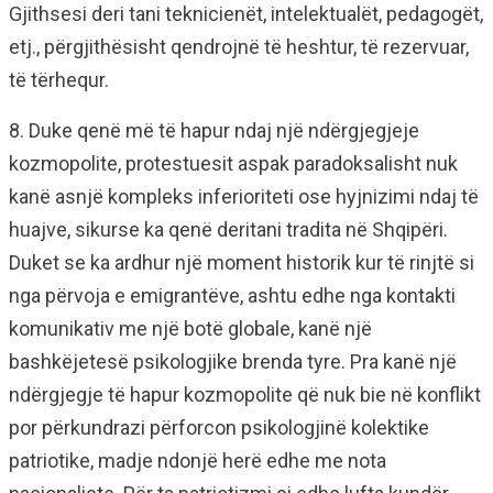
Gjithsesi deri tani teknicienët, intelektualët, pedagogët,
etj., përgjithësisht qendrojnë të heshtur, të rezervuar,
të tërhequr.
8. Duke qenë më të hapur ndaj një ndërgjegjeje
kozmopolite, protestuesit aspak paradoksalisht nuk
kanë asnjë kompleks inferioriteti ose hyjnizimi ndaj të
huajve, sikurse ka qenë deritani tradita në Shqipëri.
Duket se ka ardhur një moment historik kur të rinjtë si
nga përvoja e emigrantëve, ashtu edhe nga kontakti
komunikativ me një botë globale, kanë një
bashkëjetesë psikologjike brenda tyre. Pra kanë një
ndërgjegje të hapur kozmopolite që nuk bie në konflikt
por përkundrazi përforcon psikologjinë kolektike
patriotike, madje ndonjë herë edhe me nota