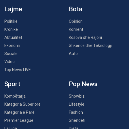
Lajme
Bota
Politikë
Opinion
Kronikë
Koment
Aktualitet
Kosova dhe Rajoni
Ekonomi
Shkencë dhe Teknologji
Sociale
Auto
Video
Top News LIVE
Sport
Pop News
Kombëtarja
Showbiz
Kategoria Superiore
Lifestyle
Kategoria e Parë
Fashion
Premier League
Shëndeti
La Liga
Dieta