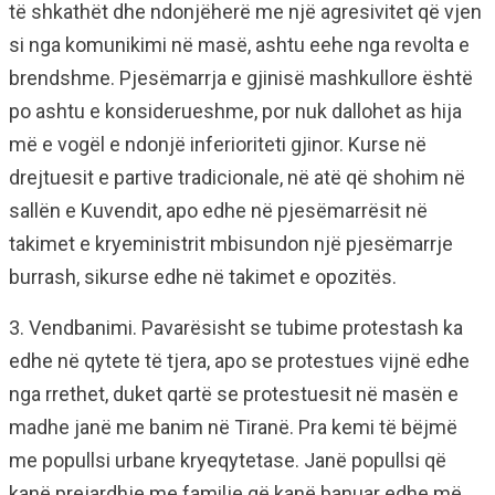
të shkathët dhe ndonjëherë me një agresivitet që vjen
si nga komunikimi në masë, ashtu eehe nga revolta e
brendshme. Pjesëmarrja e gjinisë mashkullore është
po ashtu e konsiderueshme, por nuk dallohet as hija
më e vogël e ndonjë inferioriteti gjinor. Kurse në
drejtuesit e partive tradicionale, në atë që shohim në
sallën e Kuvendit, apo edhe në pjesëmarrësit në
takimet e kryeministrit mbisundon një pjesëmarrje
burrash, sikurse edhe në takimet e opozitës.
3. Vendbanimi. Pavarësisht se tubime protestash ka
edhe në qytete të tjera, apo se protestues vijnë edhe
nga rrethet, duket qartë se protestuesit në masën e
madhe janë me banim në Tiranë. Pra kemi të bëjmë
me popullsi urbane kryeqytetase. Janë popullsi që
kanë prejardhje me familje që kanë banuar edhe më