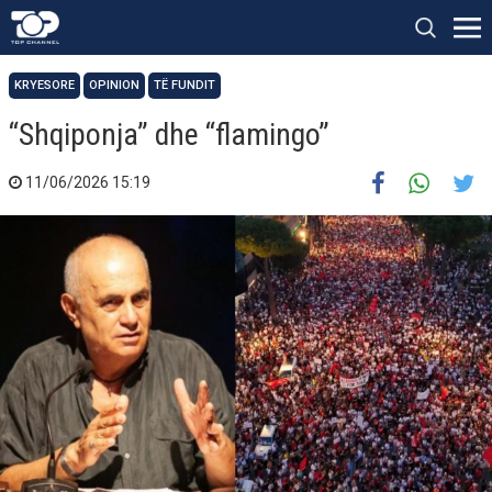
KRYESORE
OPINION
TË FUNDIT
“Shqiponja” dhe “flamingo”
11/06/2026 15:19