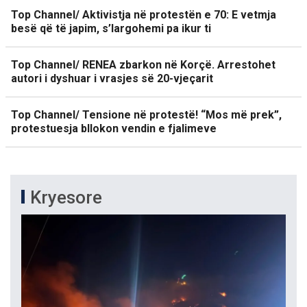
Top Channel/ Aktivistja në protestën e 70: E vetmja
besë që të japim, s’largohemi pa ikur ti
Top Channel/ RENEA zbarkon në Korçë. Arrestohet
autori i dyshuar i vrasjes së 20-vjeçarit
Top Channel/ Tensione në protestë! “Mos më prek”,
protestuesja bllokon vendin e fjalimeve
Kryesore