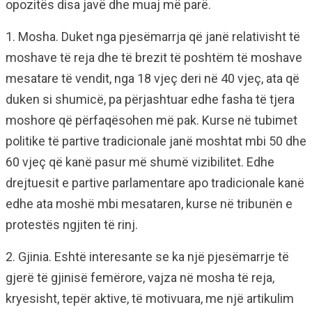
opozitës disa javë dhe muaj më parë.
1. Mosha. Duket nga pjesëmarrja që janë relativisht të
moshave të reja dhe të brezit të poshtëm të moshave
mesatare të vendit, nga 18 vjeç deri në 40 vjeç, ata që
duken si shumicë, pa përjashtuar edhe fasha të tjera
moshore që përfaqësohen më pak. Kurse në tubimet
politike të partive tradicionale janë moshtat mbi 50 dhe
60 vjeç që kanë pasur më shumë vizibilitet. Edhe
drejtuesit e partive parlamentare apo tradicionale kanë
edhe ata moshë mbi mesataren, kurse në tribunën e
protestës ngjiten të rinj.
2. Gjinia. Eshtë interesante se ka një pjesëmarrje të
gjerë të gjinisë femërore, vajza në mosha të reja,
kryesisht, tepër aktive, të motivuara, me një artikulim