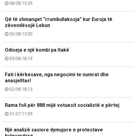
08/08 13:29
Që të shmanget “rrumbullakosja” kur Euroja të
zëvendësojë Lekun
05/08 13:00
Odiseja e një kombi pa Itakë
03/08 18:19
Fati i kërkesave, nga negocimi te numrat dhe
anasjelltas!
02/08 18:13
Rama foli për 888 mijë votuesit socialistë e përtej
31/07 11:09
Një analizë sasiore dymujore e protestave
bulevardore