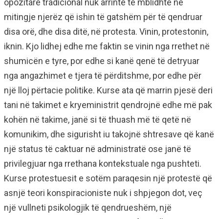
opozitare tradicional nuk arrinte të mblidhte në
mitingje njerëz që ishin të gatshëm për të qendruar
disa orë, dhe disa ditë, në protesta. Vinin, protestonin,
iknin. Kjo lidhej edhe me faktin se vinin nga rrethet në
shumicën e tyre, por edhe si kanë qenë të detryuar
nga angazhimet e tjera të përditshme, por edhe për
një lloj përtacie politike. Kurse ata që marrin pjesë deri
tani në takimet e kryeministrit qendrojnë edhe më pak
kohën në takime, janë si të thuash më të qetë në
komunikim, dhe sigurisht iu takojnë shtresave që kanë
një status të caktuar në administratë ose janë të
privilegjuar nga rrethana kontekstuale nga pushteti.
Kurse protestuesit e sotëm paraqesin një protestë që
asnjë teori konspiracioniste nuk i shpjegon dot, veç
një vullneti psikologjik të qendrueshëm, një