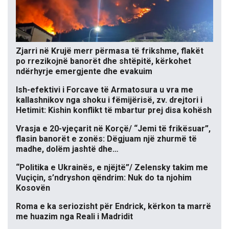
Zjarri në Krujë merr përmasa të frikshme, flakët
po rrezikojnë banorët dhe shtëpitë, kërkohet
ndërhyrje emergjente dhe evakuim
Ish-efektivi i Forcave të Armatosura u vra me
kallashnikov nga shoku i fëmijërisë, zv. drejtori i
Hetimit: Kishin konflikt të mbartur prej disa kohësh
Vrasja e 20-vjeçarit në Korçë/ “Jemi të frikësuar”,
flasin banorët e zonës: Dëgjuam një zhurmë të
madhe, dolëm jashtë dhe…
“Politika e Ukrainës, e njëjtë”/ Zelensky takim me
Vuçiçin, s’ndryshon qëndrim: Nuk do ta njohim
Kosovën
Roma e ka seriozisht për Endrick, kërkon ta marrë
me huazim nga Reali i Madridit