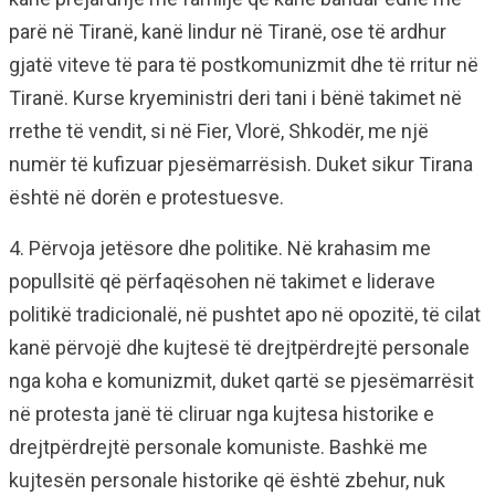
parë në Tiranë, kanë lindur në Tiranë, ose të ardhur
gjatë viteve të para të postkomunizmit dhe të rritur në
Tiranë. Kurse kryeministri deri tani i bënë takimet në
rrethe të vendit, si në Fier, Vlorë, Shkodër, me një
numër të kufizuar pjesëmarrësish. Duket sikur Tirana
është në dorën e protestuesve.
4. Përvoja jetësore dhe politike. Në krahasim me
popullsitë që përfaqësohen në takimet e liderave
politikë tradicionalë, në pushtet apo në opozitë, të cilat
kanë përvojë dhe kujtesë të drejtpërdrejtë personale
nga koha e komunizmit, duket qartë se pjesëmarrësit
në protesta janë të cliruar nga kujtesa historike e
drejtpërdrejtë personale komuniste. Bashkë me
kujtesën personale historike që është zbehur, nuk