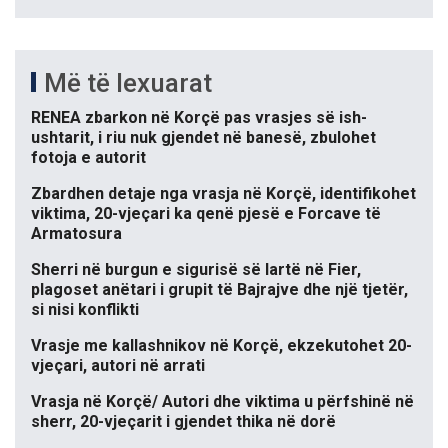
Më të lexuarat
RENEA zbarkon në Korçë pas vrasjes së ish-
ushtarit, i riu nuk gjendet në banesë, zbulohet
fotoja e autorit
Zbardhen detaje nga vrasja në Korçë, identifikohet
viktima, 20-vjeçari ka qenë pjesë e Forcave të
Armatosura
Sherri në burgun e sigurisë së lartë në Fier,
plagoset anëtari i grupit të Bajrajve dhe një tjetër,
si nisi konflikti
Vrasje me kallashnikov në Korçë, ekzekutohet 20-
vjeçari, autori në arrati
Vrasja në Korçë/ Autori dhe viktima u përfshinë në
sherr, 20-vjeçarit i gjendet thika në dorë