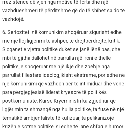
rrezistence që vjen nga motive të forta dhe një
vazhdueshmëri të përditshme që do të shihet sa do të
vazhdojë.
6. Serioziteti në komunikim shoqëruar sigurisht edhe
me një lloj ligjërimi të ashpër, të drejtpërdrejtë, kritik.
Sloganet e vjetra politike duket se janë lënë pas, dhe
mbi të gjitha dallohet në parrulla një ironi e thellë
politike, e shoqëruar me një ikje dhe zbehje nga
parrullat fillestare ideologjikisht ekstreme, por edhe në
një komunikimi që vazhdon për të intimiduar dhe vënë
para përgjegjësisë liderat kryesorë të politikës
postkomuniste. Kurse Kryeministri ka zgjedhur që
ligjërimin ta shmangë nga hullia politike, ta fusë në një
tematikë ambjentaliste të kufizuar, ta pelikanizojë
krizën e sotme politike, si edhe të japë shfaqje humori