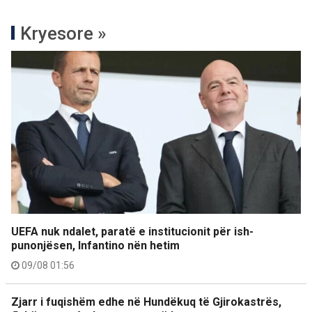
Kryesore »
UEFA nuk ndalet, paratë e institucionit për ish-
punonjësen, Infantino nën hetim
09/08 01:56
Zjarr i fuqishëm edhe në Hundëkuq të Gjirokastrës,