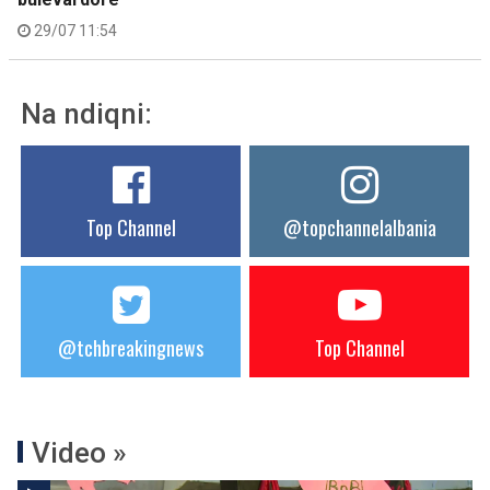
29/07 11:54
Na ndiqni:
Top Channel
@topchannelalbania
@tchbreakingnews
Top Channel
Video »