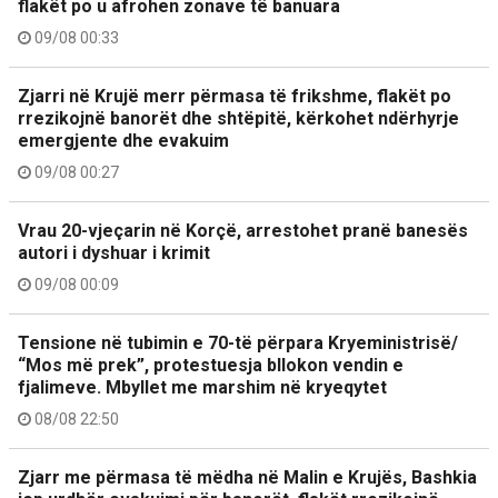
flakët po u afrohen zonave të banuara
09/08 00:33
Zjarri në Krujë merr përmasa të frikshme, flakët po
rrezikojnë banorët dhe shtëpitë, kërkohet ndërhyrje
emergjente dhe evakuim
09/08 00:27
Vrau 20-vjeçarin në Korçë, arrestohet pranë banesës
autori i dyshuar i krimit
09/08 00:09
Tensione në tubimin e 70-të përpara Kryeministrisë/
“Mos më prek”, protestuesja bllokon vendin e
fjalimeve. Mbyllet me marshim në kryeqytet
08/08 22:50
Zjarr me përmasa të mëdha në Malin e Krujës, Bashkia