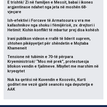
E trishtë/ Zi në familjen e Messit, babai i ikones
argjentinase ndahet nga jeta në moshën 68-
vjeçare
Ish-efektivi i Forcave të Armatosura u vra me
kallashnikov nga shoku i fëmijërisë, zv. drejtori i
Hetimit: Kishin konflikt të mbartur prej disa kohësh
Irani publikon videon e rrallë të liderit suprem,
shtohen pikëpyetjet për shëndetin e Mojtaba
Khameneit
Tensione në tubimin e 70-të përpara
Kryeministrisë/ “Mos më prek”, protestuesja
bllokon vendin e fjalimeve. Mbyllet me marshim në
kryeqytet
Nuk ka qetësi në Kuvendin e Kosovës, Kurti
goditet me vezë gjatë seancës nga deputetja e
AAK