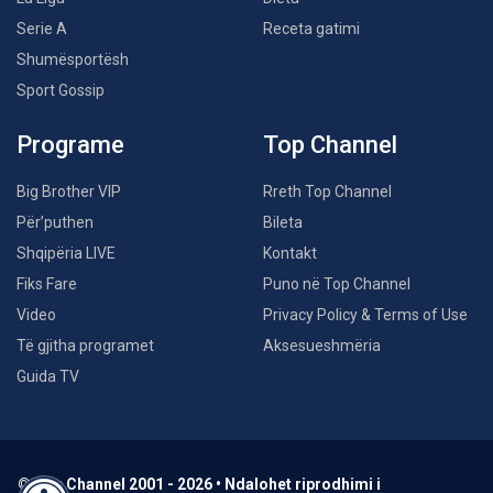
Serie A
Receta gatimi
Shumësportësh
Sport Gossip
Programe
Top Channel
Big Brother VIP
Rreth Top Channel
Për’puthen
Bileta
Shqipëria LIVE
Kontakt
Fiks Fare
Puno në Top Channel
Video
Privacy Policy & Terms of Use
Të gjitha programet
Aksesueshmëria
Guida TV
© Top Channel 2001 - 2026 • Ndalohet riprodhimi i