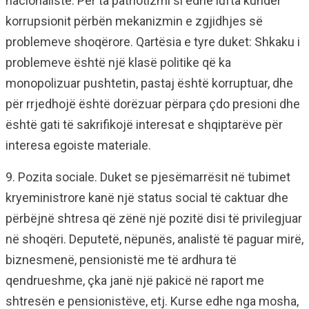
nacionaliste. Për ta patriotizmi si edhe lufta kundër
korrupsionit përbën mekanizmin e zgjidhjes së
problemeve shoqërore. Qartësia e tyre duket: Shkaku i
problemeve është një klasë politike që ka
monopolizuar pushtetin, pastaj është korruptuar, dhe
për rrjedhojë është dorëzuar përpara çdo presioni dhe
është gati të sakrifikojë interesat e shqiptarëve për
interesa egoiste materiale.
9. Pozita sociale. Duket se pjesëmarrësit në tubimet
kryeministrore kanë një status social të caktuar dhe
përbëjnë shtresa që zënë një pozitë disi të privilegjuar
në shoqëri. Deputetë, nëpunës, analistë të paguar mirë,
biznesmenë, pensionistë me të ardhura të
qendrueshme, çka janë një pakicë në raport me
shtresën e pensionistëve, etj. Kurse edhe nga mosha,