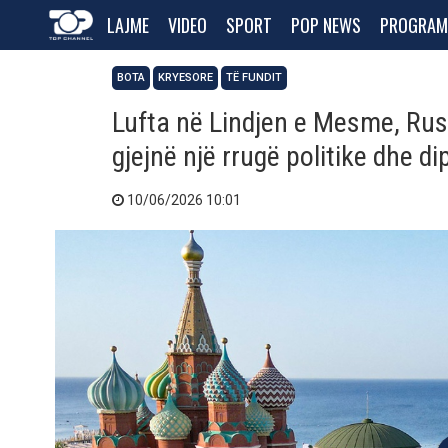
LAJME
VIDEO
SPORT
POP NEWS
PROGRAM
BOTA
KRYESORE
TË FUNDIT
Lufta në Lindjen e Mesme, Rusi
gjejnë një rrugë politike dhe d
10/06/2026 10:01