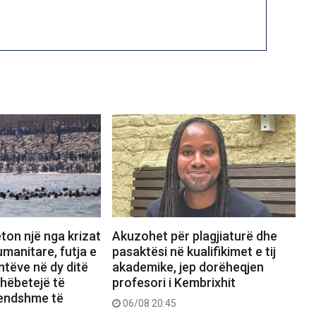
ton një nga krizat
Akuzohet për plagjiaturë dhe
manitare, futja e
pasaktësi në kualifikimet e tij
tëve në dy ditë
akademike, jep dorëheqjen
shëbetejë të
profesori i Kembrixhit
rendshme të
06/08 20:45