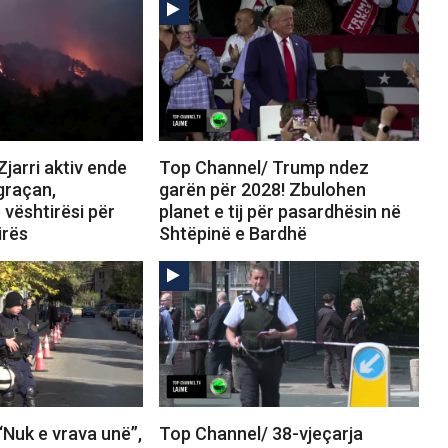
jarri aktiv ende
Top Channel/ Trump ndez
graçan,
garën për 2028! Zbulohen
 vështirësi për
planet e tij për pasardhësin në
irës
Shtëpinë e Bardhë
Nuk e vrava unë”,
Top Channel/ 38-vjeçarja