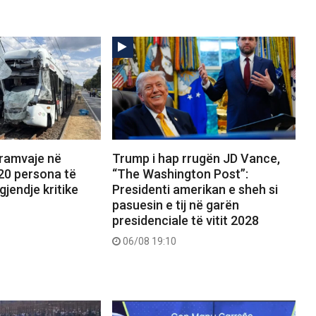
tramvaje në
Trump i hap rrugën JD Vance,
20 persona të
“The Washington Post”:
gjendje kritike
Presidenti amerikan e sheh si
pasuesin e tij në garën
presidenciale të vitit 2028
06/08 19:10