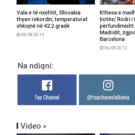
Vala e të nxehtit, Sllovakia
Kthesa e madh
thyen rekordin, temperaturat
botës/ Rodri i
shkojnë në 42.2 gradë
përfundimisht ‘
Madridit, zgjod
06/08 20:14
Barcelona
06/08 20:12
Na ndiqni:
Top Channel
@topchannelalbania
Video »