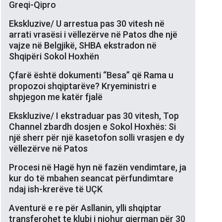
Greqi-Qipro
Ekskluzive/ U arrestua pas 30 vitesh në
arrati vrasësi i vëllezërve në Patos dhe një
vajze në Belgjikë, SHBA ekstradon në
Shqipëri Sokol Hoxhën
Çfarë është dokumenti “Besa” që Rama u
propozoi shqiptarëve? Kryeministri e
shpjegon me katër fjalë
Ekskluzive/ I ekstraduar pas 30 vitesh, Top
Channel zbardh dosjen e Sokol Hoxhës: Si
një sherr për një kasetofon solli vrasjen e dy
vëllezërve në Patos
Procesi në Hagë hyn në fazën vendimtare, ja
kur do të mbahen seancat përfundimtare
ndaj ish-krerëve të UÇK
Aventurë e re për Asllanin, ylli shqiptar
transferohet te klubi i njohur gjerman për 30