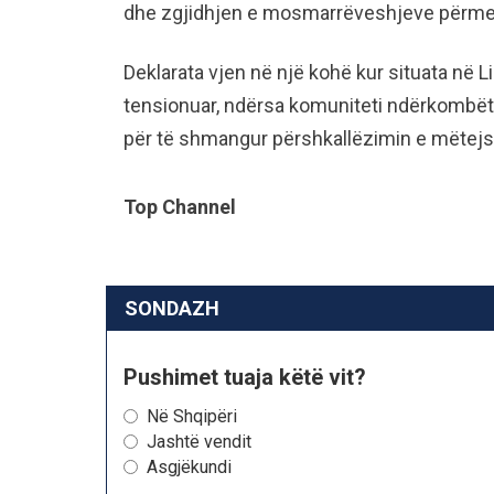
dhe zgjidhjen e mosmarrëveshjeve përmes
Deklarata vjen në një kohë kur situata në
tensionuar, ndërsa komuniteti ndërkombëta
për të shmangur përshkallëzimin e mëtejsh
Top Channel
SONDAZH
Pushimet tuaja këtë vit?
Në Shqipëri
Jashtë vendit
Asgjëkundi