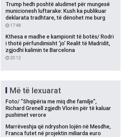
Trump hedh poshtë aludimet për mungesë
municionesh luftarake: Kush ka publikuar
deklarata tradhtare, të dënohet me burg
17:48
Kthesa e madhe e kampionit të botës/ Rodri
i thotë përfundimisht ‘jo’ Realit të Madridit,
zgjodhi kalimin te Barcelona
20:12
Më të lexuarat
Foto/ “Shqipëria me miq dhe familje”,
Richard Grenell zgjedh Vlorën për të kaluar
pushimet verore
Marrëveshja që ndryshon lojën në Mesdhe,
Franca futet në projektin miliarda euro