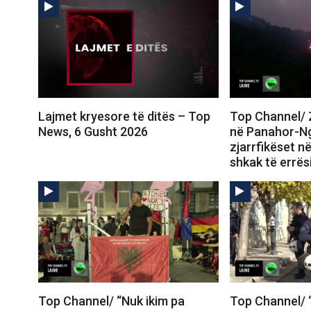
Lajmet kryesore të ditës – Top
Top Channel/ Z
News, 6 Gusht 2026
në Panahor-N
zjarrfikëset në
shkak të errës
Top Channel/ “Nuk ikim pa
Top Channel/ “