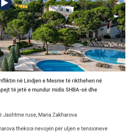
nfliktin në Lindjen e Mesme të rikthehen në
hpejt të jetë e mundur midis SHBA-së dhe
së Jashtme ruse, Maria Zakharova
harova theksoi nevojën për uljen e tensioneve