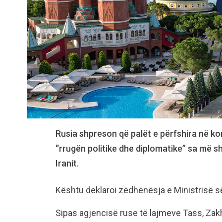
Rusia shpreson që palët e përfshira në ko
“rrugën politike dhe diplomatike” sa më s
Iranit.
Kështu deklaroi zëdhënësja e Ministrisë 
Sipas agjencisë ruse të lajmeve Tass, Zak