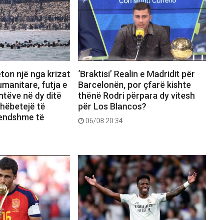
ton një nga krizat
‘Braktisi’ Realin e Madridit për
manitare, futja e
Barcelonën, por çfarë kishte
tëve në dy ditë
thënë Rodri përpara dy vitesh
shëbetejë të
për Los Blancos?
rendshme të
06/08 20:34