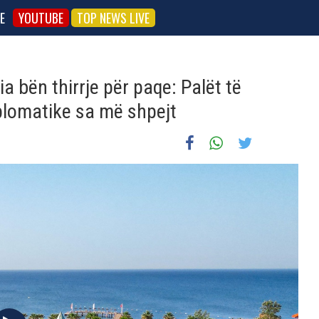
E
YOUTUBE
TOP NEWS LIVE
a bën thirrje për paqe: Palët të
iplomatike sa më shpejt