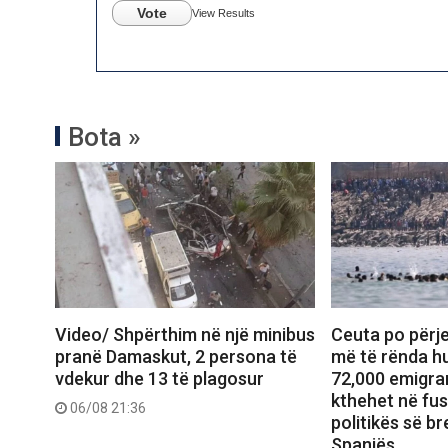
Vote
View Results
Bota »
Video/ Shpërthim në një minibus
Ceuta po përje
pranë Damaskut, 2 persona të
më të rënda hu
vdekur dhe 13 të plagosur
72,000 emigran
kthehet në fu
06/08 21:36
politikës së b
Spanjës