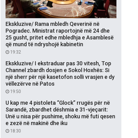
Ekskluzive/ Rama mbledh Qeverinë në
Pogradec. Ministrat raportojnë më 24 dhe
25 gusht, pritet edhe mbledhja e Asamblesë
që mund të ndryshojë kabinetin
19:32
Ekskluzive/ I ekstraduar pas 30 vitesh, Top
Channel zbardh dosjen e Sokol Hoxhës: Si
një sherr për një kasetofon solli vrasjen e dy
vëllezërve në Patos
19:50
U kap me 4 pistoleta “Glock” rrugës për në
Sarandë, zbardhet dëshmia e 31-vjeçarit:
Unë u nisa për pushime, shoku më futi qesen
e zezë në makinë dhe iku
18:30