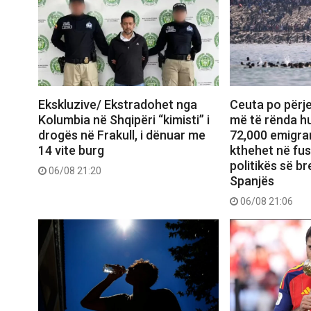
Ekskluzive/ Ekstradohet nga
Ceuta po përje
Kolumbia në Shqipëri “kimisti” i
më të rënda hu
drogës në Frakull, i dënuar me
72,000 emigran
14 vite burg
kthehet në fu
politikës së b
06/08 21:20
Spanjës
06/08 21:06