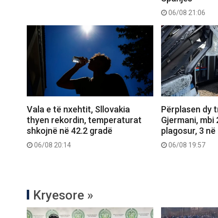
06/08 21:06
Vala e të nxehtit, Sllovakia
Përplasen dy 
thyen rekordin, temperaturat
Gjermani, mbi 
shkojnë në 42.2 gradë
plagosur, 3 në 
06/08 20:14
06/08 19:57
Kryesore »