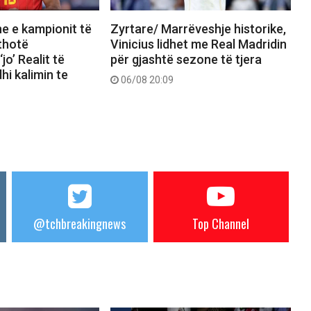
e e kampionit të
Zyrtare/ Marrëveshje historike,
 thotë
Vinicius lidhet me Real Madridin
jo’ Realit të
për gjashtë sezone të tjera
hi kalimin te
06/08 20:09
@tchbreakingnews
Top Channel