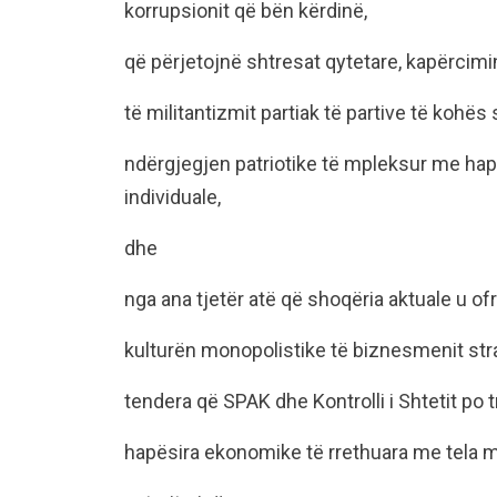
korrupsionit që bën kërdinë,
që përjetojnë shtresat qytetare, kapërcimi
të militantizmit partiak të partive të kohës 
ndërgjegjen patriotike të mpleksur me hapje
individuale,
dhe
nga ana tjetër atë që shoqëria aktuale u of
kulturën monopolistike të biznesmenit strat
tendera që SPAK dhe Kontrolli i Shtetit po 
hapësira ekonomike të rrethuara me tela 