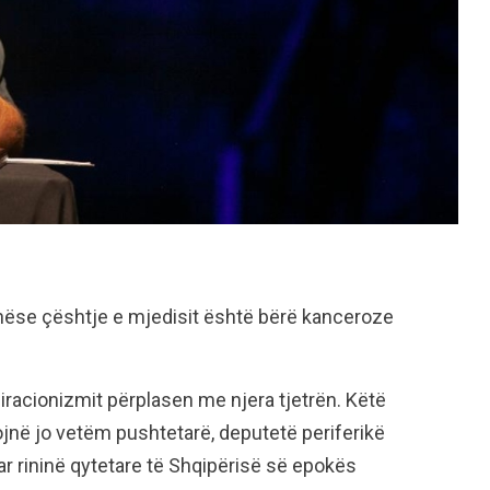
nëse çështje e mjedisit është bërë kanceroze
iracionizmit përplasen me njera tjetrën. Këtë
jnë jo vetëm pushtetarë, deputetë periferikë
r rininë qytetare të Shqipërisë së epokës