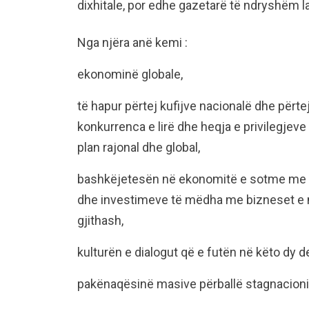
dixhitale, por edhe gazetarë të ndryshëm l
Nga njëra anë kemi :
ekonominë globale,
të hapur përtej kufijve nacionalë dhe përte
konkurrenca e lirë dhe heqja e privilegjev
plan rajonal dhe global,
bashkëjetesën në ekonomitë e sotme me 
dhe investimeve të mëdha me bizneset e 
gjithash,
kulturën e dialogut që e futën në këto dy de
pakënaqësinë masive përballë stagnacioni