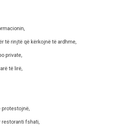
ormacionin,
r të rinjtë që kërkojnë të ardhme,
o private,
rë të lirë,
 protestojnë,
restoranti fshati,