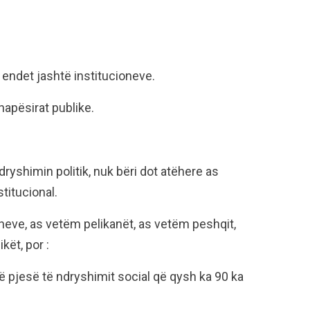
ë endet jashtë institucioneve.
hapësirat publike.
dryshimin politik, nuk bëri dot atëhere as
stitucional.
heve, as vetëm pelikanët, as vetëm peshqit,
kët, por :
të pjesë të ndryshimit social që qysh ka 90 ka