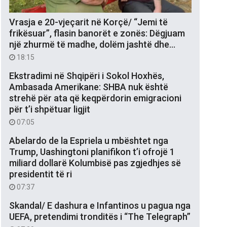
Vrasja e 20-vjeçarit në Korçë/ “Jemi të
frikësuar”, flasin banorët e zonës: Dëgjuam
një zhurmë të madhe, dolëm jashtë dhe…
18:15
Ekstradimi në Shqipëri i Sokol Hoxhës,
Ambasada Amerikane: SHBA nuk është
strehë për ata që keqpërdorin emigracioni
për t’i shpëtuar ligjit
07:05
Abelardo de la Espriela u mbështet nga
Trump, Uashingtoni planifikon t’i ofrojë 1
miliard dollarë Kolumbisë pas zgjedhjes së
presidentit të ri
07:37
Skandal/ E dashura e Infantinos u pagua nga
UEFA, pretendimi tronditës i “The Telegraph”