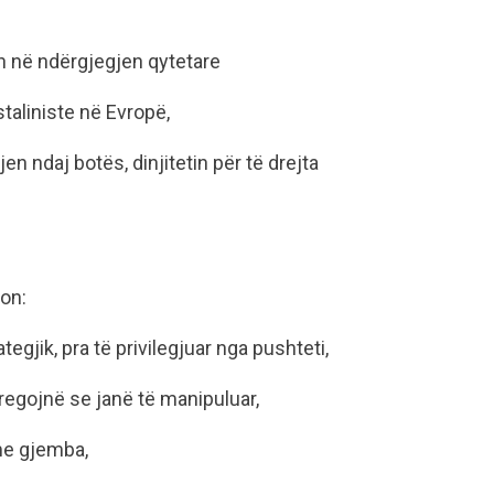
n në ndërgjegjen qytetare
staliniste në Evropë,
n ndaj botës, dinjitetin për të drejta
ron:
egjik, pra të privilegjuar nga pushteti,
tregojnë se janë të manipuluar,
me gjemba,