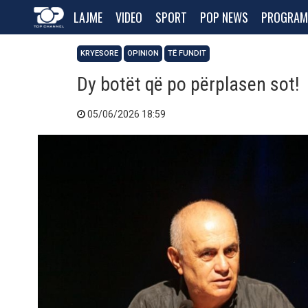
LAJME
VIDEO
SPORT
POP NEWS
PROGRAM
KRYESORE
OPINION
TË FUNDIT
Dy botët që po përplasen sot!
05/06/2026 18:59