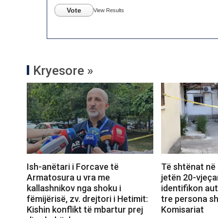
Vote
View Results
Kryesore »
Ish-anëtari i Forcave të
Të shtënat në
Armatosura u vra me
jetën 20-vjeçar
kallashnikov nga shoku i
identifikon au
fëmijërisë, zv. drejtori i Hetimit:
tre persona s
Kishin konflikt të mbartur prej
Komisariat