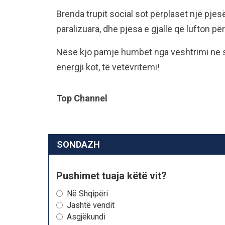
Brenda trupit social sot përplaset një pjes
paralizuara, dhe pjesa e gjallë që lufton për
Nëse kjo pamje humbet nga vështrimi ne
energji kot, të vetëvritemi!
Top Channel
SONDAZH
Pushimet tuaja këtë vit?
Në Shqipëri
Jashtë vendit
Asgjëkundi