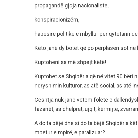
propagandë gjoja nacionaliste,
konspiracionizëm,
hapësirë politike e mbyllur për qytetarin q
Këto janë dy botët që po përplasen sot në 
Kuptoheni sa më shpejt këtë!
Kuptohet se Shqipëria që në vitet 90 bëri n
ndryshimin kulturor, as atë social, as atë in
Cështja nuk janë vetëm foletë e dallëndys
fazanët, as dhelprat, ujqit, kërmijtë, zvarrani
A do ta bëjë dhe si do ta bëjë Shqipëria kë
mbetur e mpirë, e paralizuar?