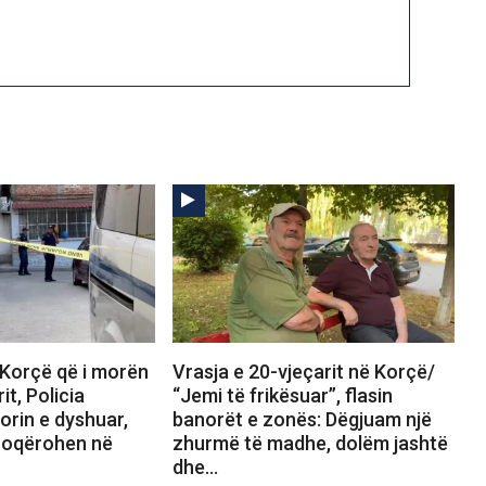
 Korçë që i morën
Vrasja e 20-vjeçarit në Korçë/
it, Policia
“Jemi të frikësuar”, flasin
torin e dyshuar,
banorët e zonës: Dëgjuam një
hoqërohen në
zhurmë të madhe, dolëm jashtë
dhe…