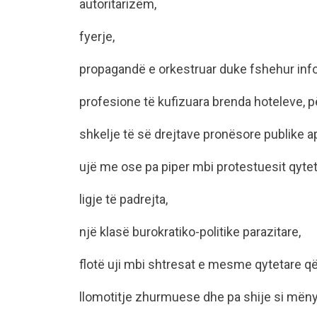
autoritarizëm,
fyerje,
propagandë e orkestruar duke fshehur inf
profesione të kufizuara brenda hoteleve, pë
shkelje të së drejtave pronësore publike ap
ujë me ose pa piper mbi protestuesit qyteta
ligje të padrejta,
një klasë burokratiko-politike parazitare,
flotë uji mbi shtresat e mesme qytetare që
llomotitje zhurmuese dhe pa shije si mëny 