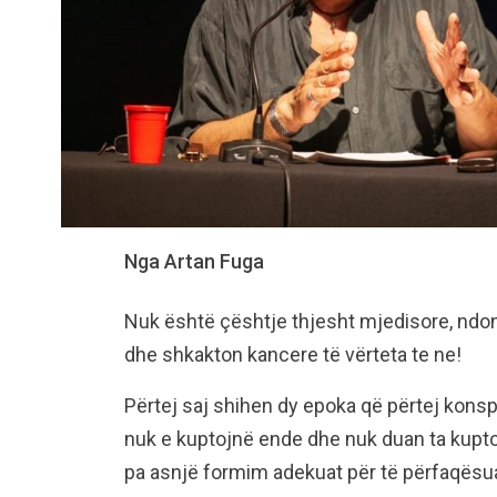
Nga Artan Fuga
Nuk është çështje thjesht mjedisore, ndo
dhe shkakton kancere të vërteta te ne!
Përtej saj shihen dy epoka që përtej konsp
nuk e kuptojnë ende dhe nuk duan ta kupto
pa asnjë formim adekuat për të përfaqësua