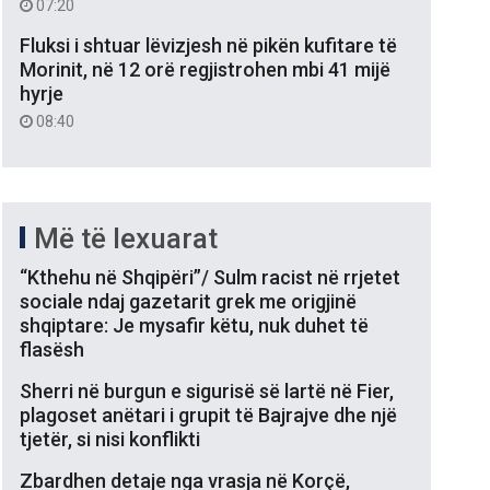
07:20
Fluksi i shtuar lëvizjesh në pikën kufitare të
Morinit, në 12 orë regjistrohen mbi 41 mijë
hyrje
08:40
Më të lexuarat
“Kthehu në Shqipëri”/ Sulm racist në rrjetet
sociale ndaj gazetarit grek me origjinë
shqiptare: Je mysafir këtu, nuk duhet të
flasësh
Sherri në burgun e sigurisë së lartë në Fier,
plagoset anëtari i grupit të Bajrajve dhe një
tjetër, si nisi konflikti
Zbardhen detaje nga vrasja në Korçë,