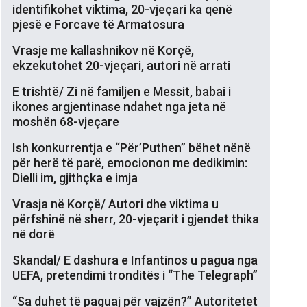
identifikohet viktima, 20-vjeçari ka qenë
pjesë e Forcave të Armatosura
Vrasje me kallashnikov në Korçë,
ekzekutohet 20-vjeçari, autori në arrati
E trishtë/ Zi në familjen e Messit, babai i
ikones argjentinase ndahet nga jeta në
moshën 68-vjeçare
Ish konkurrentja e “Për’Puthen” bëhet nënë
për herë të parë, emocionon me dedikimin:
Dielli im, gjithçka e imja
Vrasja në Korçë/ Autori dhe viktima u
përfshinë në sherr, 20-vjeçarit i gjendet thika
në dorë
Skandal/ E dashura e Infantinos u pagua nga
UEFA, pretendimi tronditës i “The Telegraph”
“Sa duhet të paguaj për vajzën?” Autoritetet