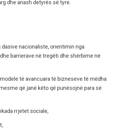
arg dhe anash detyrës së tyre.
j dasive nacionaliste, orientimin nga
e dhe barrierave në tregëti dhe shërbime në
modele të avancuara të bizneseve të mëdha
mesme që janë këto që punësojnë para së
kada rrjetet sociale,
t,