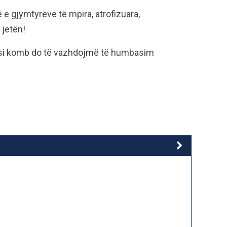
ë e gjymtyrëve të mpira, atrofizuara,
 jetën!
 si komb do të vazhdojmë të humbasim