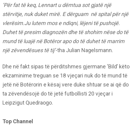
‘Për fat të keq, Lennart u dëmtua sot gjatë një
stërvitje, nuk duket mirë. E dërguam
në spital për një
vlerësim.Ju lutem mos e ndiqni, lëjeni të pushojë.
Duhet të presim diagnozën dhe të shohim nëse do të
mund të luajë në Botëror apo do të duhet të marrim
një zëvendësues të tij’
-tha Julian Nagelsmann.
Dhe në fakt sipas të përditshmes gjermane ‘Bild’ këto
ekzaminime treguan se 18 vjeçari nuk do të mund të
jetë në Botërorin e kësaj vere duke shtuar se ai që do
ta zëvendësojë do të jetë futbollisti 20 vjeçar i
Leipzigut Quedraogo.
Top Channel