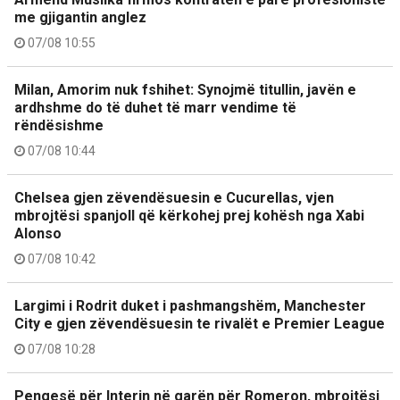
me gjigantin anglez
07/08 10:55
Milan, Amorim nuk fshihet: Synojmë titullin, javën e
ardhshme do të duhet të marr vendime të
rëndësishme
07/08 10:44
Chelsea gjen zëvendësuesin e Cucurellas, vjen
mbrojtësi spanjoll që kërkohej prej kohësh nga Xabi
Alonso
07/08 10:42
Largimi i Rodrit duket i pashmangshëm, Manchester
City e gjen zëvendësuesin te rivalët e Premier League
07/08 10:28
Pengesë për Interin në garën për Romeron, mbrojtësi