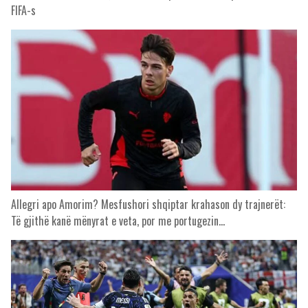
FIFA-s
Allegri apo Amorim? Mesfushori shqiptar krahason dy trajnerët:
Të gjithë kanë mënyrat e veta, por me portugezin…