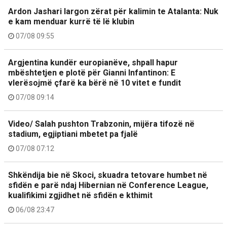
Ardon Jashari largon zërat për kalimin te Atalanta: Nuk
e kam menduar kurrë të lë klubin
07/08 09:55
Argjentina kundër europianëve, shpall hapur
mbështetjen e plotë për Gianni Infantinon: E
vlerësojmë çfarë ka bërë në 10 vitet e fundit
07/08 09:14
Video/ Salah pushton Trabzonin, mijëra tifozë në
stadium, egjiptiani mbetet pa fjalë
07/08 07:12
Shkëndija bie në Skoci, skuadra tetovare humbet në
sfidën e parë ndaj Hibernian në Conference League,
kualifikimi zgjidhet në sfidën e kthimit
06/08 23:47