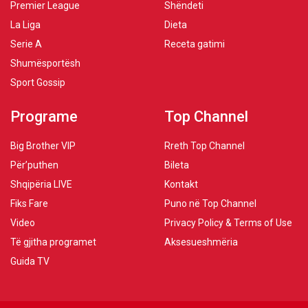
Premier League
Shëndeti
La Liga
Dieta
Serie A
Receta gatimi
Shumësportësh
Sport Gossip
Programe
Top Channel
Big Brother VIP
Rreth Top Channel
Për’puthen
Bileta
Shqipëria LIVE
Kontakt
Fiks Fare
Puno në Top Channel
Video
Privacy Policy & Terms of Use
Të gjitha programet
Aksesueshmëria
Guida TV