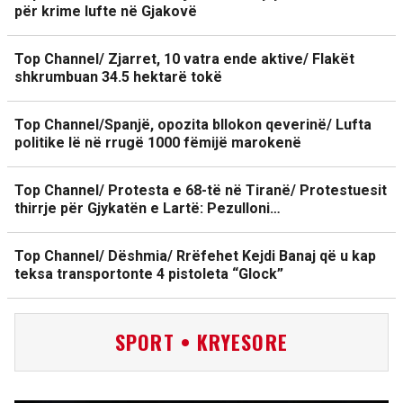
për krime lufte në Gjakovë
Top Channel/ Zjarret, 10 vatra ende aktive/ Flakët
shkrumbuan 34.5 hektarë tokë
Top Channel/Spanjë, opozita bllokon qeverinë/ Lufta
politike lë në rrugë 1000 fëmijë marokenë
Top Channel/ Protesta e 68-të në Tiranë/ Protestuesit
thirrje për Gjykatën e Lartë: Pezulloni…
Top Channel/ Dëshmia/ Rrëfehet Kejdi Banaj që u kap
teksa transportonte 4 pistoleta “Glock”
SPORT • KRYESORE