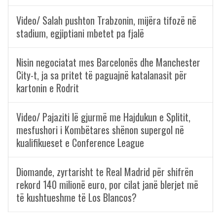
Video/ Salah pushton Trabzonin, mijëra tifozë në
stadium, egjiptiani mbetet pa fjalë
Nisin negociatat mes Barcelonës dhe Manchester
City-t, ja sa pritet të paguajnë katalanasit për
kartonin e Rodrit
Video/ Pajaziti lë gjurmë me Hajdukun e Splitit,
mesfushori i Kombëtares shënon supergol në
kualifikueset e Conference League
Diomande, zyrtarisht te Real Madrid për shifrën
rekord 140 milionë euro, por cilat janë blerjet më
të kushtueshme të Los Blancos?