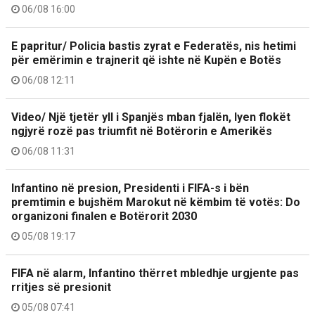
06/08 16:00
E papritur/ Policia bastis zyrat e Federatës, nis hetimi
për emërimin e trajnerit që ishte në Kupën e Botës
06/08 12:11
Video/ Një tjetër yll i Spanjës mban fjalën, lyen flokët
ngjyrë rozë pas triumfit në Botërorin e Amerikës
06/08 11:31
Infantino në presion, Presidenti i FIFA-s i bën
premtimin e bujshëm Marokut në këmbim të votës: Do
organizoni finalen e Botërorit 2030
05/08 19:17
FIFA në alarm, Infantino thërret mbledhje urgjente pas
rritjes së presionit
05/08 07:41