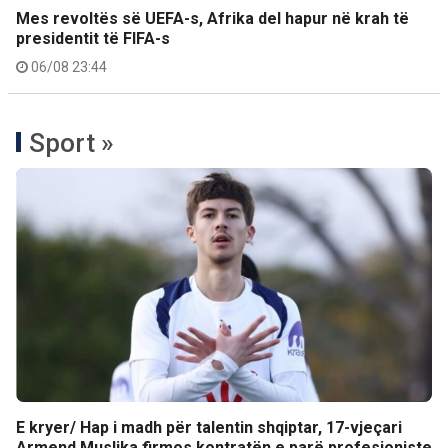
Mes revoltës së UEFA-s, Afrika del hapur në krah të
presidentit të FIFA-s
06/08 23:44
Sport »
E kryer/ Hap i madh për talentin shqiptar, 17-vjeçari
Armend Muslika firmos kontratën e parë profesioniste