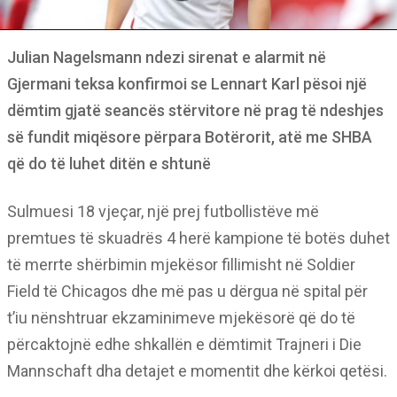
Julian Nagelsmann ndezi sirenat e alarmit në
Gjermani teksa konfirmoi se Lennart Karl pësoi një
dëmtim gjatë seancës stërvitore në prag të ndeshjes
së fundit miqësore përpara Botërorit, atë me SHBA
që do të luhet ditën e shtunë
Sulmuesi 18 vjeçar, një prej futbollistëve më
premtues të skuadrës 4 herë kampione të botës duhet
të merrte shërbimin mjekësor fillimisht në Soldier
Field të Chicagos dhe më pas u dërgua në spital për
t’iu nënshtruar ekzaminimeve mjekësorë që do të
përcaktojnë edhe shkallën e dëmtimit Trajneri i Die
Mannschaft dha detajet e momentit dhe kërkoi qetësi.