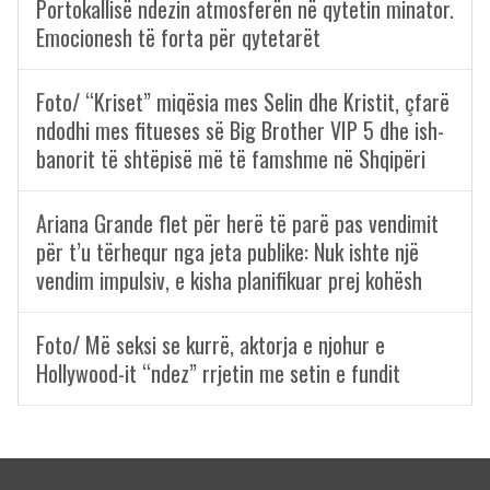
Portokallisë ndezin atmosferën në qytetin minator.
Emocionesh të forta për qytetarët
Foto/ “Kriset” miqësia mes Selin dhe Kristit, çfarë
ndodhi mes fitueses së Big Brother VIP 5 dhe ish-
banorit të shtëpisë më të famshme në Shqipëri
Ariana Grande flet për herë të parë pas vendimit
për t’u tërhequr nga jeta publike: Nuk ishte një
vendim impulsiv, e kisha planifikuar prej kohësh
Foto/ Më seksi se kurrë, aktorja e njohur e
Hollywood-it “ndez” rrjetin me setin e fundit