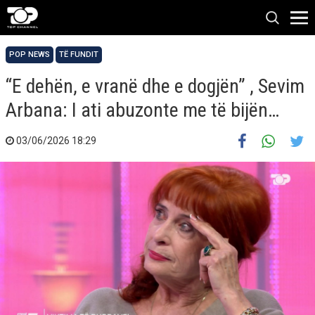
POP NEWS
TË FUNDIT
“E dehën, e vranë dhe e dogjën” , Sevim
Arbana: I ati abuzonte me të bijën…
03/06/2026 18:29