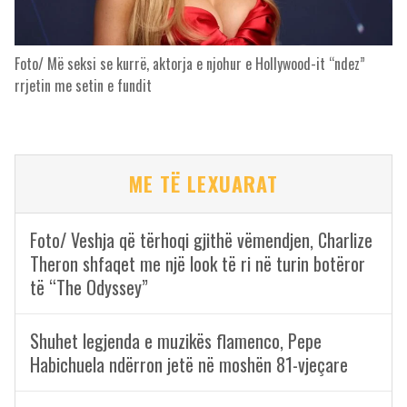
Foto/ Më seksi se kurrë, aktorja e njohur e Hollywood-it “ndez”
rrjetin me setin e fundit
ME TË LEXUARAT
Foto/ Veshja që tërhoqi gjithë vëmendjen, Charlize
Theron shfaqet me një look të ri në turin botëror
të “The Odyssey”
Shuhet legjenda e muzikës flamenco, Pepe
Habichuela ndërron jetë në moshën 81-vjeçare