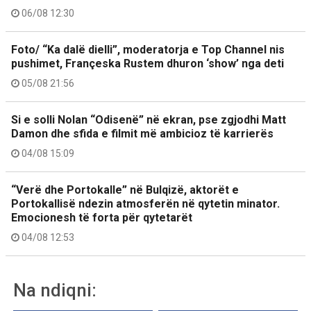
06/08 12:30
Foto/ “Ka dalë dielli”, moderatorja e Top Channel nis
pushimet, Françeska Rustem dhuron ‘show’ nga deti
05/08 21:56
Si e solli Nolan “Odisenë” në ekran, pse zgjodhi Matt
Damon dhe sfida e filmit më ambicioz të karrierës
04/08 15:09
“Verë dhe Portokalle” në Bulqizë, aktorët e
Portokallisë ndezin atmosferën në qytetin minator.
Emocionesh të forta për qytetarët
04/08 12:53
Na ndiqni: