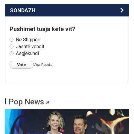
SONDAZH
Pushimet tuaja këtë vit?
Në Shqipëri
Jashtë vendit
Asgjëkundi
Vote
View Results
Pop News »