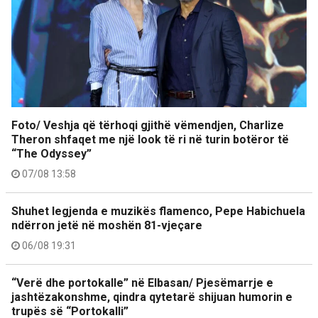
Foto/ Veshja që tërhoqi gjithë vëmendjen, Charlize
Theron shfaqet me një look të ri në turin botëror të
“The Odyssey”
07/08 13:58
Shuhet legjenda e muzikës flamenco, Pepe Habichuela
ndërron jetë në moshën 81-vjeçare
06/08 19:31
“Verë dhe portokalle” në Elbasan/ Pjesëmarrje e
jashtëzakonshme, qindra qytetarë shijuan humorin e
trupës së “Portokalli”