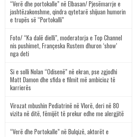
“Verë dhe portokalle” në Elbasan/ Pjesëmarrje e
jashtëzakonshme, qindra qytetarë shijuan humorin
e trupës së “Portokalli”
Foto/ “Ka dalë dielli”, moderatorja e Top Channel
nis pushimet, Françeska Rustem dhuron ‘show’
nga deti
Si e solli Nolan “Odisenë” në ekran, pse zgjodhi
Matt Damon dhe sfida e filmit më ambicioz të
karrierës
Virozat mbushin Pediatrinë në Vlorë, deri në 80
vizita në ditë, fëmijët të prekur edhe me alergjitë
“Verë dhe Portokalle” në Bulqizë, aktorët e