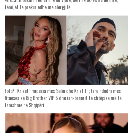
Virozat mbushin Pediatrinë në Vlorë, deri në 80 vizita në ditë,
fëmijët të prekur edhe me alergjitë
Foto/ “Kriset” miqësia mes Selin dhe Kristit, çfarë ndodhi mes
fitueses së Big Brother VIP 5 dhe ish-banorit të shtëpisë më të
famshme në Shqipëri