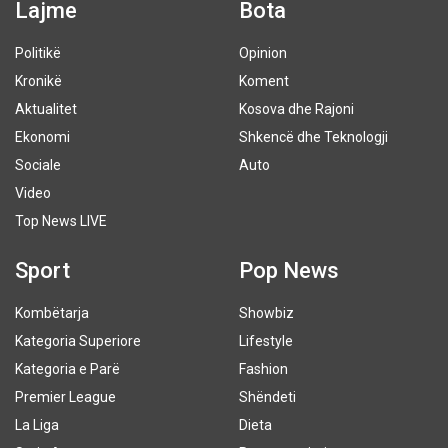
Lajme
Bota
Politikë
Opinion
Kronikë
Koment
Aktualitet
Kosova dhe Rajoni
Ekonomi
Shkencë dhe Teknologji
Sociale
Auto
Video
Top News LIVE
Sport
Pop News
Kombëtarja
Showbiz
Kategoria Superiore
Lifestyle
Kategoria e Parë
Fashion
Premier League
Shëndeti
La Liga
Dieta