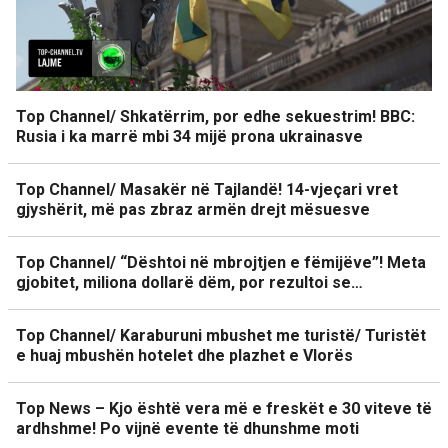
Top Channel/ Shkatërrim, por edhe sekuestrim! BBC:
Rusia i ka marrë mbi 34 mijë prona ukrainasve
Top Channel/ Masakër në Tajlandë! 14-vjeçari vret
gjyshërit, më pas zbraz armën drejt mësuesve
Top Channel/ “Dështoi në mbrojtjen e fëmijëve”! Meta
gjobitet, miliona dollarë dëm, por rezultoi se…
Top Channel/ Karaburuni mbushet me turistë/ Turistët
e huaj mbushën hotelet dhe plazhet e Vlorës
Top News – Kjo është vera më e freskët e 30 viteve të
ardhshme! Po vijnë evente të dhunshme moti