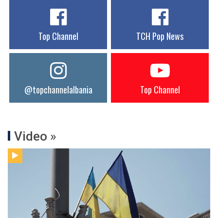
Top Channel
TCH Pop News
@topchannelalbania
Top Channel
Video »