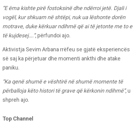
“E ëma kishte pirë fostoksinë dhe ndërroi jetë. Djali i
vogël, kur shkuam në shtëpi, nuk ua lëshonte dorën
motrave, duke kërkuar ndihmë që ai të jetonte me to e
të kujdesej….”
, përfundoi ajo.
Aktivistja Sevim Arbana rrëfeu se gjatë eksperiencës
së saj ka përjetuar dhe momenti ankthi dhe atake
paniku.
“Ka qenë shumë e vështirë në shumë momente të
përballoja këto histori të grave që kërkonin ndihmë”
, u
shpreh ajo.
Top Channel