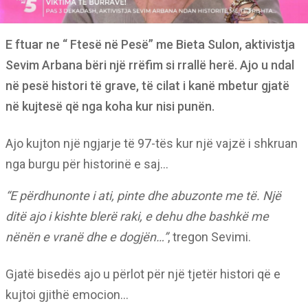
E ftuar ne “ Ftesë në Pesë” me Bieta Sulon, aktivistja
Sevim Arbana bëri një rrëfim si rrallë herë. Ajo u ndal
në pesë histori të grave, të cilat i kanë mbetur gjatë
në kujtesë që nga koha kur nisi punën.
Ajo kujton një ngjarje të 97-tës kur një vajzë i shkruan
nga burgu për historinë e saj…
“E përdhunonte i ati, pinte dhe abuzonte me të. Një
ditë ajo i kishte blerë raki, e dehu dhe bashkë me
nënën e vranë dhe e dogjën…”
, tregon Sevimi.
Gjatë bisedës ajo u përlot për një tjetër histori që e
kujtoi gjithë emocion…