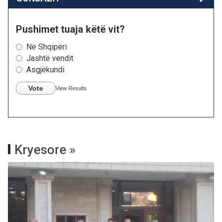
Pushimet tuaja këtë vit?
Në Shqipëri
Jashtë vendit
Asgjëkundi
Vote
View Results
Kryesore »