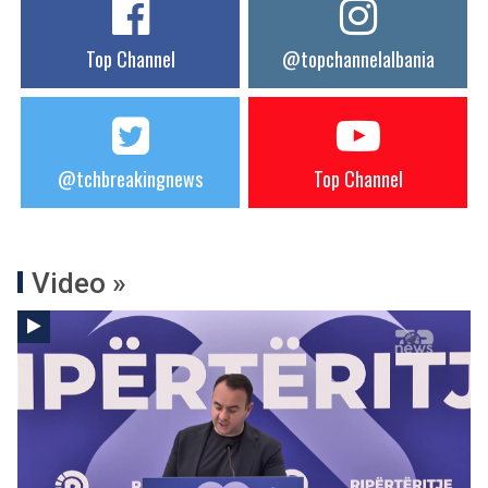
Top Channel
@topchannelalbania
@tchbreakingnews
Top Channel
Video »