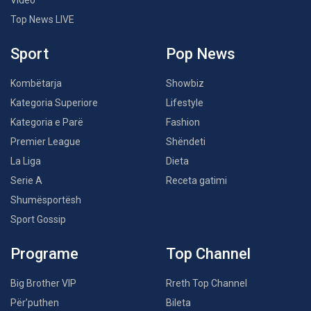
Video
Top News LIVE
Sport
Pop News
Kombëtarja
Showbiz
Kategoria Superiore
Lifestyle
Kategoria e Parë
Fashion
Premier League
Shëndeti
La Liga
Dieta
Serie A
Receta gatimi
Shumësportësh
Sport Gossip
Programe
Top Channel
Big Brother VIP
Rreth Top Channel
Për’puthen
Bileta