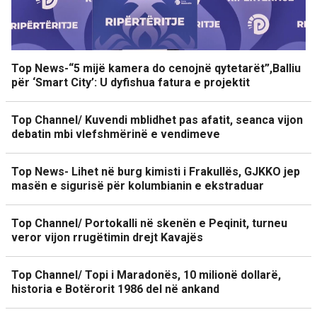
Top News-“5 mijë kamera do cenojnë qytetarët”,Balliu
për ‘Smart City’: U dyfishua fatura e projektit
Top Channel/ Kuvendi mblidhet pas afatit, seanca vijon
debatin mbi vlefshmërinë e vendimeve
Top News- Lihet në burg kimisti i Frakullës, GJKKO jep
masën e sigurisë për kolumbianin e ekstraduar
Top Channel/ Portokalli në skenën e Peqinit, turneu
veror vijon rrugëtimin drejt Kavajës
Top Channel/ Topi i Maradonës, 10 milionë dollarë,
historia e Botërorit 1986 del në ankand