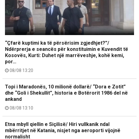
“Çfarë kuptimi ka të përsërisim zgjedhjet?”/
Ndërprerja e seancës për konstituimin e Kuvendit të
Kosovës, Kurti: Duhet një marrëveshje, kohë kemi,
por…
08/08 13:20
Topi i Maradonës, 10 milionë dollarë/ “Dora e Zotit”
dhe “Goli i Shekullit”, historia e Botërorit 1986 del në
ankand
08/08 13:10
Etna mbyll qiellin e Siçilisë/ Hiri vullkanik ndal
mbërritjet në Katania, nisjet nga aeroporti vijojnë
normalisht