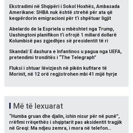
Ekstradimi në Shqipëri i Sokol Hoxhës, Ambasada
Amerikane: SHBA nuk është strehë për ata që
keqpërdorin emigracioni për t’i shpëtuar ligjit
Abelardo de la Espriela u mbështet nga Trump,
Uashingtoni planifikon t’i ofrojë 1 miliard dollarë
Kolumbisë pas zgjedhjes së presidentit të ri
Skandal/ E dashura e Infantinos u pagua nga UEFA,
pretendimi tronditës i “The Telegraph”
Fluksi i shtuar lëvizjesh në pikën kufitare të
Morinit, në 12 orë regjistrohen mbi 41 mijë hyrje
Më të lexuarat
“Humba gruan dhe djalin, ishin nisur për në punë”,
rrëfimi rrëqethës i shqiptarit pas aksidentit tragjik
në Greqi: Ma ndjeu zemra, i mora në telefon…