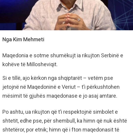
Nga Kim Mehmeti
Maqedonia e sotme shumëkujt ia rikujton Serbinë e
kohëve të Millosheviqit.
Si e tillë, ajo kërkon nga shqiptarët – vetëm pse
jetojnë në Maqedoninë e Veriut – t’i përkushtohen
mësimit të gjuhës maqedonase e jo asaj amtare.
Po ashtu, ua rikujton që t’i respektojnë simbolet e
shtetit, edhe pse, për shembull, ka himn që nuk është
shtetëror, por etnik; himn që i fton maqedonasit të