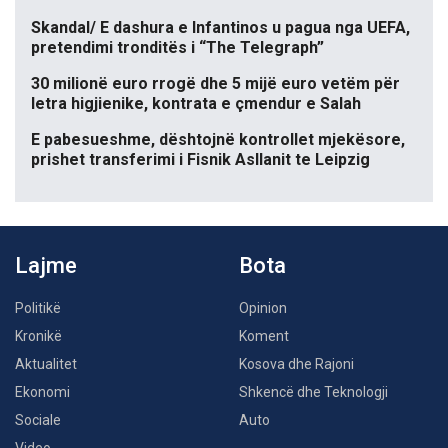
Skandal/ E dashura e Infantinos u pagua nga UEFA,
pretendimi tronditës i “The Telegraph”
30 milionë euro rrogë dhe 5 mijë euro vetëm për
letra higjienike, kontrata e çmendur e Salah
E pabesueshme, dështojnë kontrollet mjekësore,
prishet transferimi i Fisnik Asllanit te Leipzig
Lajme
Bota
Politikë
Opinion
Kronikë
Koment
Aktualitet
Kosova dhe Rajoni
Ekonomi
Shkencë dhe Teknologji
Sociale
Auto