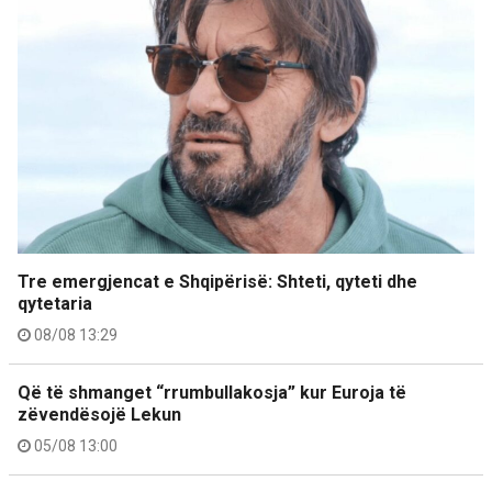
Tre emergjencat e Shqipërisë: Shteti, qyteti dhe
qytetaria
08/08 13:29
Që të shmanget “rrumbullakosja” kur Euroja të
zëvendësojë Lekun
05/08 13:00