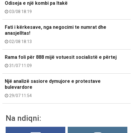
Odiseja e një kombi pa Itakë
03/08 18:19
Fati i kërkesave, nga negocimi te numrat dhe
anasjelltas!
02/08 18:13
Rama foli për 888 mijë votuesit socialistë e përtej
31/07 11:09
Një analizë sasiore dymujore e protestave
bulevardore
29/07 11:54
Na ndiqni: