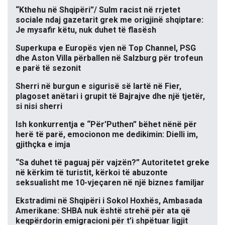
“Kthehu në Shqipëri”/ Sulm racist në rrjetet
sociale ndaj gazetarit grek me origjinë shqiptare:
Je mysafir këtu, nuk duhet të flasësh
Superkupa e Europës vjen në Top Channel, PSG
dhe Aston Villa përballen në Salzburg për trofeun
e parë të sezonit
Sherri në burgun e sigurisë së lartë në Fier,
plagoset anëtari i grupit të Bajrajve dhe një tjetër,
si nisi sherri
Ish konkurrentja e “Për’Puthen” bëhet nënë për
herë të parë, emocionon me dedikimin: Dielli im,
gjithçka e imja
“Sa duhet të paguaj për vajzën?” Autoritetet greke
në kërkim të turistit, kërkoi të abuzonte
seksualisht me 10-vjeçaren në një biznes familjar
Ekstradimi në Shqipëri i Sokol Hoxhës, Ambasada
Amerikane: SHBA nuk është strehë për ata që
keqpërdorin emigracioni për t’i shpëtuar ligjit