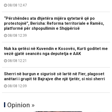
08/08 12:47
“Përshëndes ata dhjetëra mijëra qytetarë që po
protestojnë”, Berisha: Reforma territoriale e Ramës,
platformë për shpopullimin e Shqipërisë
08/08 12:39
Nuk ka qetësi në Kuvendin e Kosovës, Kurti goditet me
vezë gjatë seancës nga deputetja e AAK
08/08 12:21
Sherri në burgun e sigurisë së lartë në Fier, plagoset
anëtari i grupit të Bajrajve dhe një tjetër, si nisi sherri
08/08 12:09
Opinion »