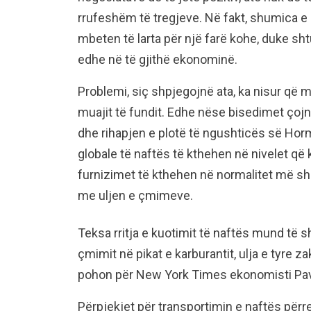
rrufeshëm të tregjeve. Në fakt, shumica e
mbeten të larta për një farë kohe, duke sht
edhe në të gjithë ekonominë.
Problemi, siç shpjegojnë ata, ka nisur që 
muajit të fundit. Edhe nëse bisedimet ço
dhe rihapjen e plotë të ngushticës së Hor
globale të naftës të kthehen në nivelet që
furnizimet të kthehen në normalitet më sh
me uljen e çmimeve.
Teksa rritja e kuotimit të naftës mund të s
çmimit në pikat e karburantit, ulja e tyre za
pohon për New York Times ekonomisti Pa
Përpjekjet për transportimin e naftës për