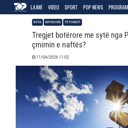
LAJME
VIDEO
SPORT
POP NEWS
PROGRAM
BOTA
KRYESORE
TË FUNDIT
Tregjet botërore me sytë nga P
çmimin e naftës?
11/04/2026 11:02