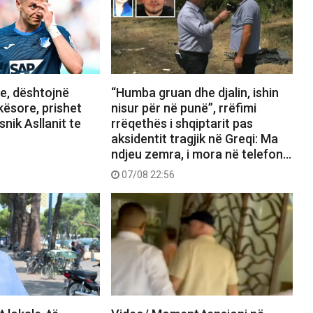
, dështojnë
“Humba gruan dhe djalin, ishin
kësore, prishet
nisur për në punë”, rrëfimi
snik Asllanit te
rrëqethës i shqiptarit pas
aksidentit tragjik në Greqi: Ma
ndjeu zemra, i mora në telefon…
07/08 22:56