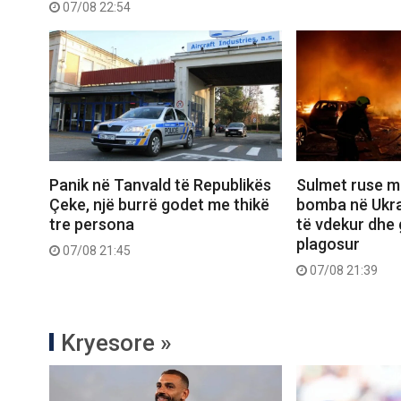
07/08 22:54
Panik në Tanvald të Republikës
Sulmet ruse m
Çeke, një burrë godet me thikë
bomba në Ukra
tre persona
të vdekur dhe 
plagosur
07/08 21:45
07/08 21:39
Kryesore »