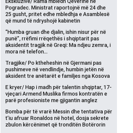
Ekskluzive/ Rama mbledh Qeverinë në
Pogradec. Ministrat raportojnë më 24 dhe
25 gusht, pritet edhe mbledhja e Asamblesë
që mund të ndryshojë kabinetin
“Humba gruan dhe djalin, ishin nisur për në
punë”, rrëfimi rrëqethës i shqiptarit pas
aksidentit tragjik në Greqi: Ma ndjeu zemra, i
mora në telefon…
Tragjike/ Po ktheheshin në Gjermani pas
pushimeve në vendlindje, humbin jetën në
aksident tre anëtarët e familjes nga Kosova
E kryer/ Hap i madh për talentin shqiptar, 17-
vjeçari Armend Muslika firmos kontratën e
parë profesioniste me gjigantin anglez
Bomba për të vrarë Messin dhe tentativa për
t’iu afruar Ronaldos në hotel, dosja sekrete
zbulon kërcënimet që tronditën Botërorin