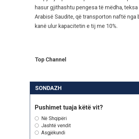
hasur gjithashtu pengesa të mëdha, teksa s
Arabisë Saudite, që transporton naftë nga br
kanë ulur kapacitetin e tij me 10%.
Top Channel
SONDAZH
Pushimet tuaja këtë vit?
Në Shqipëri
Jashtë vendit
Asgjëkundi