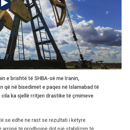
n e brishtë të SHBA-së me Iranin,
n që në bisedimet e paqes në Islamabad të
e cila ka sjellë rritjen drastike të çmimeve
ë se edhe ne rast se rezultati i këtyre
ë arrijnë të prodhojnë dot një stabilizim të