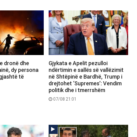
e dronë dhe
Gjykata e Apelit pezulloi
inë, dy persona
ndërtimin e sallës së vallëzimit
gjashtë të
në Shtëpinë e Bardhë, Trump i
drejtohet ‘Supremes’: Vendim
politik dhe i tmerrshëm
07/08 21:01