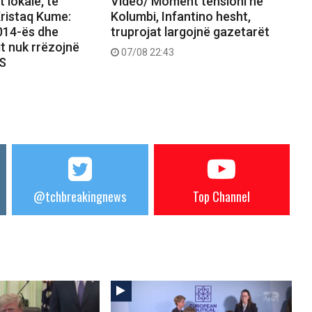
 lokale, të
Video/ Moment tensioni në
ristaq Kume:
Kolumbi, Infantino hesht,
2014-ës dhe
truprojat largojnë gazetarët
it nuk rrëzojnë
07/08 22:43
PS
@tchbreakingnews
Top Channel