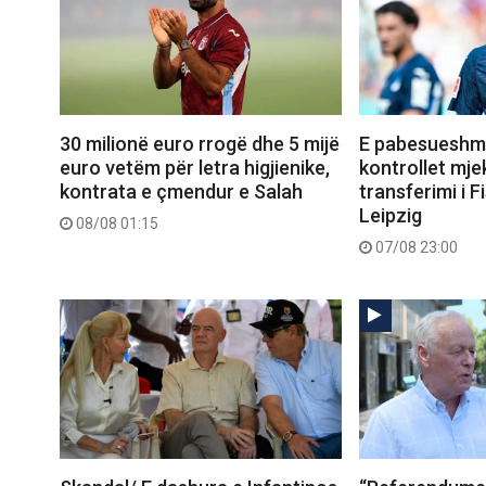
30 milionë euro rrogë dhe 5 mijë
E pabesueshme
euro vetëm për letra higjienike,
kontrollet mje
kontrata e çmendur e Salah
transferimi i Fi
Leipzig
08/08 01:15
07/08 23:00