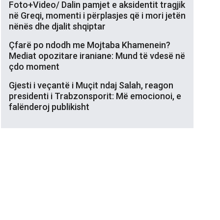
Foto+Video/ Dalin pamjet e aksidentit tragjik
në Greqi, momenti i përplasjes që i mori jetën
nënës dhe djalit shqiptar
Çfarë po ndodh me Mojtaba Khamenein?
Mediat opozitare iraniane: Mund të vdesë në
çdo moment
Gjesti i veçantë i Muçit ndaj Salah, reagon
presidenti i Trabzonsporit: Më emocionoi, e
falënderoj publikisht