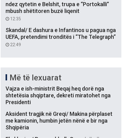
ndez qytetin e Belshit, trupa e “Portokalli”
mbush shëtitoren buzë liqenit
12:35
Skandal/ E dashura e Infantinos u pagua nga
UEFA, pretendimi tronditës i “The Telegraph”
22:49
Më të lexuarat
Vajza e ish-ministrit Beqaj heq dorë nga
shtetësia shqiptare, dekreti miratohet nga
Presidenti
Aksident tragjik në Greqi/ Makina përplaset
me kamionin, humbin jetën nënë e bir nga
Shqipëria