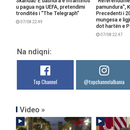
Skandal/ E dashura e Infantinos
“Referendumet
u pagua nga UEFA, pretendimi
pamundura”, K
tronditës i “The Telegraph”
Precedenti i 
mungesa e ligj
07/08 22:49
dot hartën e 
07/08 22:47
Na ndiqni:
Top Channel
@topchannelalbania
Video »