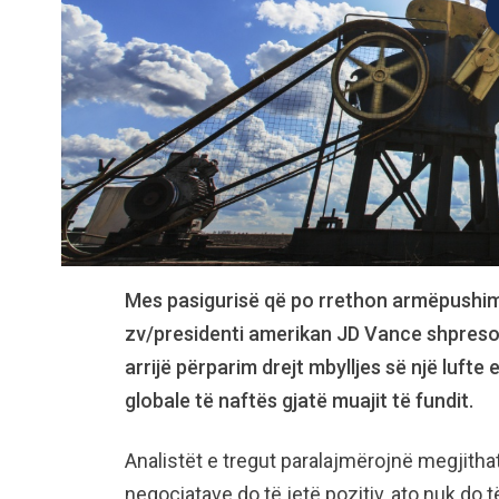
Mes pasigurisë që po rrethon armëpushimi
zv/presidenti amerikan JD Vance shpreso
arrijë përparim drejt mbylljes së një lufte 
globale të naftës gjatë muajit të fundit.
Analistët e tregut paralajmërojnë megjithat
negociatave do të jetë pozitiv, ato nuk do t