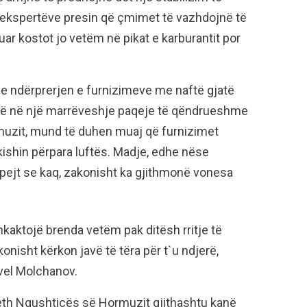
 ekspertëve presin që çmimet të vazhdojnë të
uar kostot jo vetëm në pikat e karburantit por
me ndërprerjen e furnizimeve me naftë gjatë
jnë në një marrëveshje paqeje të qëndrueshme
muzit, mund të duhen muaj që furnizimet
 kishin përpara luftës. Madje, edhe nëse
pejt se kaq, zakonisht ka gjithmonë vonesa
hkaktojë brenda vetëm pak ditësh rritje të
konisht kërkon javë të tëra për t`u ndjerë,
vel Molchanov.
reth Ngushticës së Hormuzit gjithashtu kanë