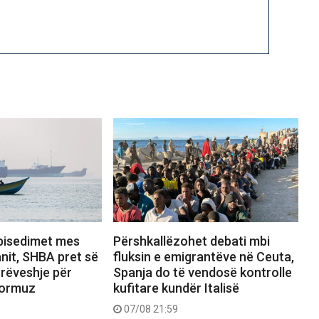
bisedimet mes
Përshkallëzohet debati mbi
nit, SHBA pret së
fluksin e emigrantëve në Ceuta,
rrëveshje për
Spanja do të vendosë kontrolle
Hormuz
kufitare kundër Italisë
07/08 21:59