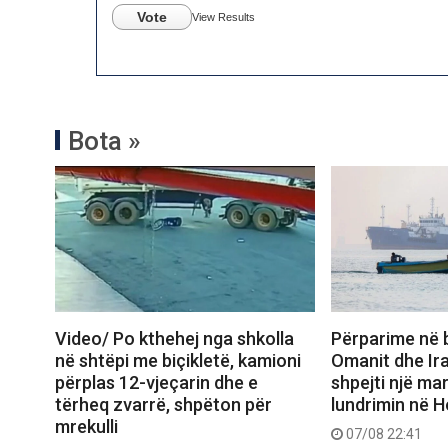
Vote
View Results
Bota »
Video/ Po kthehej nga shkolla
Përparime në 
në shtëpi me biçikletë, kamioni
Omanit dhe Ira
përplas 12-vjeçarin dhe e
shpejti një ma
tërheq zvarrë, shpëton për
lundrimin në 
mrekulli
07/08 22:41