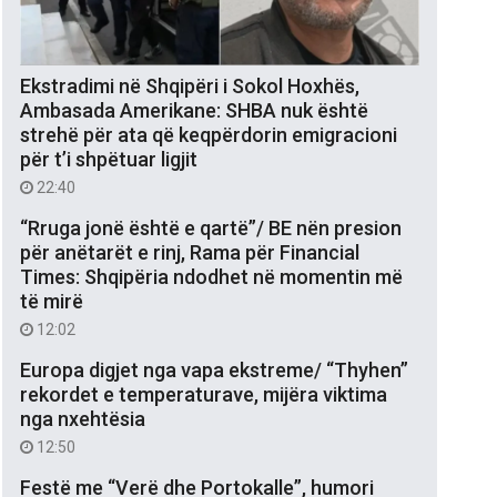
Ekstradimi në Shqipëri i Sokol Hoxhës,
Ambasada Amerikane: SHBA nuk është
strehë për ata që keqpërdorin emigracioni
për t’i shpëtuar ligjit
22:40
“Rruga jonë është e qartë”/ BE nën presion
për anëtarët e rinj, Rama për Financial
Times: Shqipëria ndodhet në momentin më
të mirë
12:02
Europa digjet nga vapa ekstreme/ “Thyhen”
rekordet e temperaturave, mijëra viktima
nga nxehtësia
12:50
Festë me “Verë dhe Portokalle”, humori