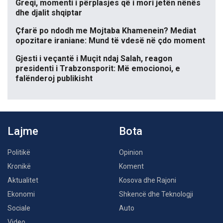
Greqi, momenti i përplasjes që i mori jetën nënës
dhe djalit shqiptar
Çfarë po ndodh me Mojtaba Khamenein? Mediat
opozitare iraniane: Mund të vdesë në çdo moment
Gjesti i veçantë i Muçit ndaj Salah, reagon
presidenti i Trabzonsporit: Më emocionoi, e
falënderoj publikisht
Lajme
Bota
Politikë
Opinion
Kronikë
Koment
Aktualitet
Kosova dhe Rajoni
Ekonomi
Shkencë dhe Teknologji
Sociale
Auto
Video