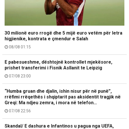
30 milionë euro rrogë dhe 5 mijë euro vetëm për letra
higjienike, kontrata e çmendur e Salah
08/08 01:15
E pabesueshme, dështojnë kontrollet mjekësore,
prishet transferimi i Fisnik Asllanit te Leipzig
07/08 23:00
“Humba gruan dhe djalin, ishin nisur për në punë”,
rrëfimi rrëqethës i shqiptarit pas aksidentit tragjik në
Greqi: Ma ndjeu zemra, i mora në telefon…
07/08 22:56
Skandal/ E dashura e Infantinos u pagua nga UEFA,