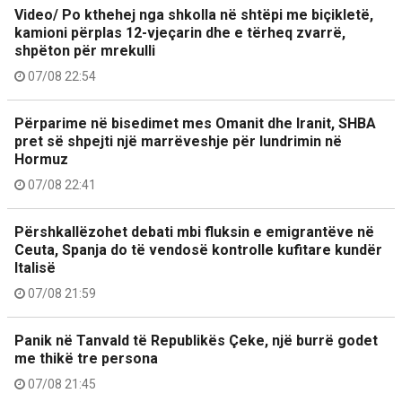
Video/ Po kthehej nga shkolla në shtëpi me biçikletë,
kamioni përplas 12-vjeçarin dhe e tërheq zvarrë,
shpëton për mrekulli
07/08 22:54
Përparime në bisedimet mes Omanit dhe Iranit, SHBA
pret së shpejti një marrëveshje për lundrimin në
Hormuz
07/08 22:41
Përshkallëzohet debati mbi fluksin e emigrantëve në
Ceuta, Spanja do të vendosë kontrolle kufitare kundër
Italisë
07/08 21:59
Panik në Tanvald të Republikës Çeke, një burrë godet
me thikë tre persona
07/08 21:45