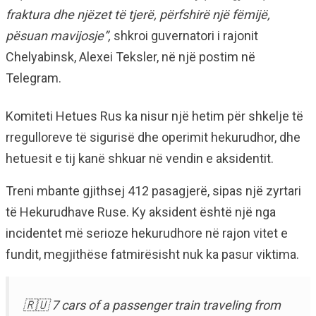
fraktura dhe njëzet të tjerë, përfshirë një fëmijë,
pësuan mavijosje”,
shkroi guvernatori i rajonit
Chelyabinsk, Alexei Teksler, në një postim në
Telegram.
Komiteti Hetues Rus ka nisur një hetim për shkelje të
rregulloreve të sigurisë dhe operimit hekurudhor, dhe
hetuesit e tij kanë shkuar në vendin e aksidentit.
Treni mbante gjithsej 412 pasagjerë, sipas një zyrtari
të Hekurudhave Ruse. Ky aksident është një nga
incidentet më serioze hekurudhore në rajon vitet e
fundit, megjithëse fatmirësisht nuk ka pasur viktima.
🇷🇺 7 cars of a passenger train traveling from