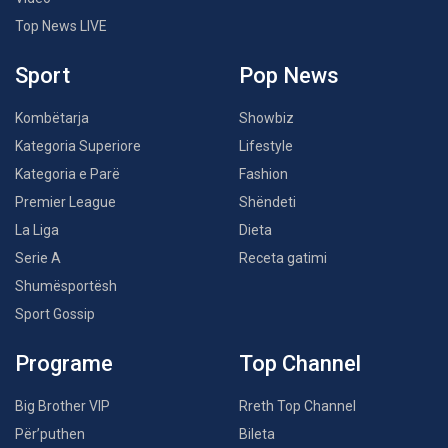
Top News LIVE
Sport
Pop News
Kombëtarja
Showbiz
Kategoria Superiore
Lifestyle
Kategoria e Parë
Fashion
Premier League
Shëndeti
La Liga
Dieta
Serie A
Receta gatimi
Shumësportësh
Sport Gossip
Programe
Top Channel
Big Brother VIP
Rreth Top Channel
Për’puthen
Bileta