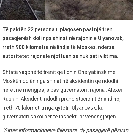
Të paktën 22 persona u plagosën pasi një tren
pasagjerësh doli nga shinat në rajonin e Ulyanovsk,
rreth 900 kilometra në lindje të Moskës, ndërsa
autoritetet rajonale njoftuan se nuk pati viktima.
Shtatë vagonë të trenit që lidhin Chelyabinsk me
Moskën dolën nga shinat në aksidentin që ndodhi
herët në mëngjes, sipas guvernatorit rajonal, Alexei
Ruskih. Aksidenti ndodhi pranë stacionit Briandino,
rreth 70 kilometra nga qyteti i Ulyanovsk, ku
guvernatori shkoi për të inspektuar vendngjarjen.
“Sipas informacioneve fillestare, dy pasagjerë pësuan