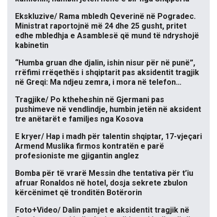
Ekskluzive/ Rama mbledh Qeverinë në Pogradec.
Ministrat raportojnë më 24 dhe 25 gusht, pritet
edhe mbledhja e Asamblesë që mund të ndryshojë
kabinetin
“Humba gruan dhe djalin, ishin nisur për në punë”,
rrëfimi rrëqethës i shqiptarit pas aksidentit tragjik
në Greqi: Ma ndjeu zemra, i mora në telefon…
Tragjike/ Po ktheheshin në Gjermani pas
pushimeve në vendlindje, humbin jetën në aksident
tre anëtarët e familjes nga Kosova
E kryer/ Hap i madh për talentin shqiptar, 17-vjeçari
Armend Muslika firmos kontratën e parë
profesioniste me gjigantin anglez
Bomba për të vrarë Messin dhe tentativa për t’iu
afruar Ronaldos në hotel, dosja sekrete zbulon
kërcënimet që tronditën Botërorin
Foto+Video/ Dalin pamjet e aksidentit tragjik në