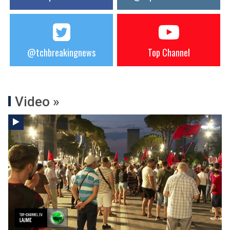
@tchbreakingnews
Top Channel
Video »