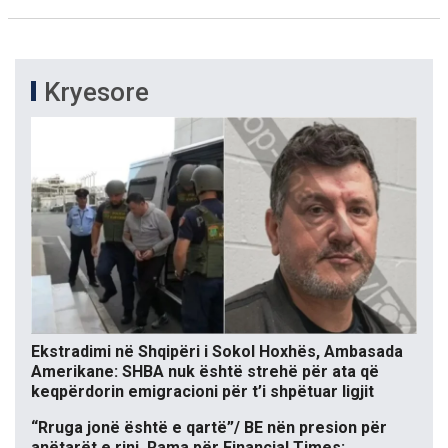
Kryesore
Ekstradimi në Shqipëri i Sokol Hoxhës, Ambasada
Amerikane: SHBA nuk është strehë për ata që
keqpërdorin emigracioni për t’i shpëtuar ligjit
“Rruga jonë është e qartë”/ BE nën presion për
anëtarët e rinj, Rama për Financial Times: