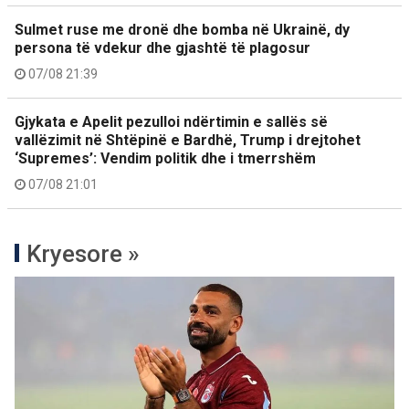
Sulmet ruse me dronë dhe bomba në Ukrainë, dy
persona të vdekur dhe gjashtë të plagosur
07/08 21:39
Gjykata e Apelit pezulloi ndërtimin e sallës së
vallëzimit në Shtëpinë e Bardhë, Trump i drejtohet
‘Supremes’: Vendim politik dhe i tmerrshëm
07/08 21:01
Kryesore »