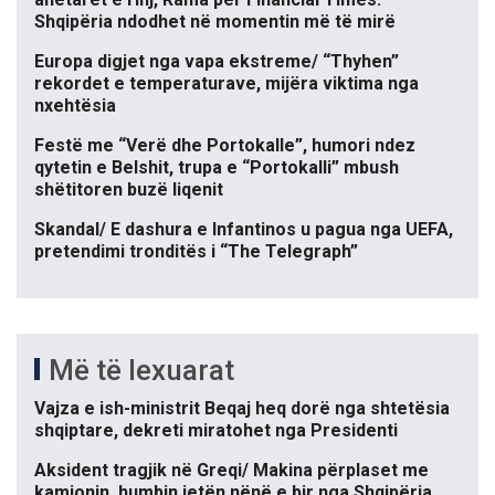
Shqipëria ndodhet në momentin më të mirë
Europa digjet nga vapa ekstreme/ “Thyhen”
rekordet e temperaturave, mijëra viktima nga
nxehtësia
Festë me “Verë dhe Portokalle”, humori ndez
qytetin e Belshit, trupa e “Portokalli” mbush
shëtitoren buzë liqenit
Skandal/ E dashura e Infantinos u pagua nga UEFA,
pretendimi tronditës i “The Telegraph”
Më të lexuarat
Vajza e ish-ministrit Beqaj heq dorë nga shtetësia
shqiptare, dekreti miratohet nga Presidenti
Aksident tragjik në Greqi/ Makina përplaset me
kamionin, humbin jetën nënë e bir nga Shqipëria