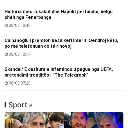
Historia mes Lukakut dhe Napolit përfundoi, belgu
sheh nga Fenerbahçe
08/08 10:48
Calhanoglu i premton besnikëri Interit: Qëndroj këtu,
po më telefonuan do të rinovoj
08/08 10:14
Skandal/ E dashura e Infantinos u pagua nga UEFA,
pretendimi tronditës i “The Telegraph”
08/08 07:20
Sport »