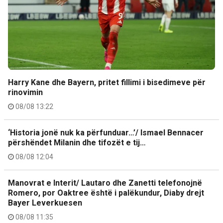
Harry Kane dhe Bayern, pritet fillimi i bisedimeve për
rinovimin
08/08 13:22
‘Historia jonë nuk ka përfunduar…’/ Ismael Bennacer
përshëndet Milanin dhe tifozët e tij…
08/08 12:04
Manovrat e Interit/ Lautaro dhe Zanetti telefonojnë
Romero, por Oaktree është i palëkundur, Diaby drejt
Bayer Leverkuesen
08/08 11:35