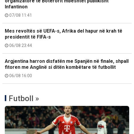
organizatore të Botërorit mbështet publikisht
Infantinon
07/08 11:41
Mes revoltës së UEFA-s, Afrika del hapur në krah të
presidentit të FIFA-s
06/08 23:44
Argjentina harron disfatën me Spanjën në finale, shpall
fitoren me Anglinë si ditën kombëtare të futbollit
06/08 16:00
Futboll »