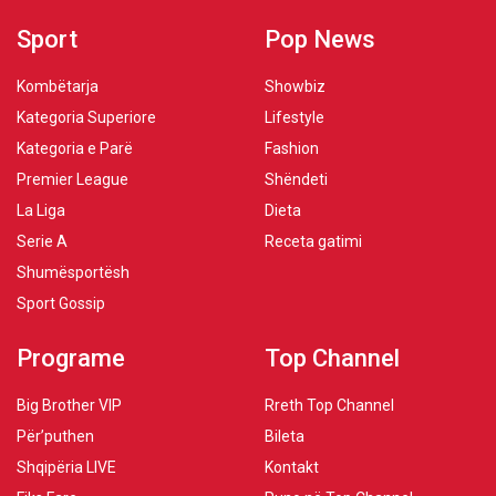
Sport
Pop News
Kombëtarja
Showbiz
Kategoria Superiore
Lifestyle
Kategoria e Parë
Fashion
Premier League
Shëndeti
La Liga
Dieta
Serie A
Receta gatimi
Shumësportësh
Sport Gossip
Programe
Top Channel
Big Brother VIP
Rreth Top Channel
Për’puthen
Bileta
Shqipëria LIVE
Kontakt