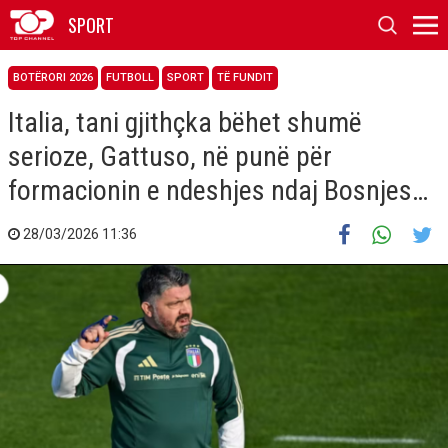
SPORT
BOTËRORI 2026
FUTBOLL
SPORT
TË FUNDIT
Italia, tani gjithçka bëhet shumë
serioze, Gattuso, në punë për
formacionin e ndeshjes ndaj Bosnjes…
28/03/2026 11:36