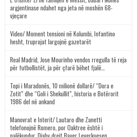
argjentinase ndahet nga jeta në moshën 68-
vjeçare
Video/ Moment tensioni në Kolumbi, Infantino
hesht, truprojat largojnë gazetarët
Real Madrid, Jose Mourinho vendos rregulla të reja
për futbollistët, ja për çfarë bëhet fjalë…
Topi i Maradonës, 10 milionë dollarë/ “Dora e
Zotit” dhe “Goli i Shekullit”, historia e Botërorit
1986 del në ankand
Manovrat e Interit/ Lautaro dhe Zanetti
telefonojnë Romero, por Oaktree është i
palëkundur, Diaby drejt Bayer Leverkuesen