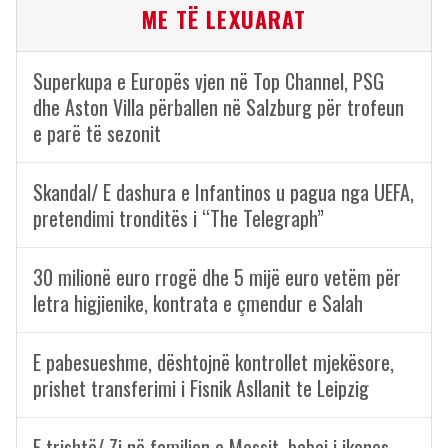
ME TË LEXUARAT
Superkupa e Europës vjen në Top Channel, PSG
dhe Aston Villa përballen në Salzburg për trofeun
e parë të sezonit
Skandal/ E dashura e Infantinos u pagua nga UEFA,
pretendimi tronditës i “The Telegraph”
30 milionë euro rrogë dhe 5 mijë euro vetëm për
letra higjienike, kontrata e çmendur e Salah
E pabesueshme, dështojnë kontrollet mjekësore,
prishet transferimi i Fisnik Asllanit te Leipzig
E trishtë/ Zi në familjen e Messit, babai i ikones