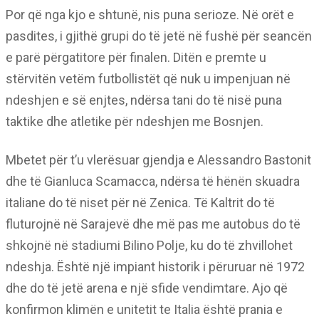
Por që nga kjo e shtunë, nis puna serioze. Në orët e
pasdites, i gjithë grupi do të jetë në fushë për seancën
e parë përgatitore për finalen. Ditën e premte u
stërvitën vetëm futbollistët që nuk u impenjuan në
ndeshjen e së enjtes, ndërsa tani do të nisë puna
taktike dhe atletike për ndeshjen me Bosnjen.
Mbetet për t’u vlerësuar gjendja e Alessandro Bastonit
dhe të Gianluca Scamacca, ndërsa të hënën skuadra
italiane do të niset për në Zenica. Të Kaltrit do të
fluturojnë në Sarajevë dhe më pas me autobus do të
shkojnë në stadiumi Bilino Polje, ku do të zhvillohet
ndeshja. Është një impiant historik i përuruar në 1972
dhe do të jetë arena e një sfide vendimtare. Ajo që
konfirmon klimën e unitetit te Italia është prania e