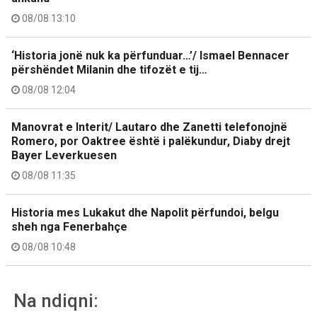
08/08 13:10
‘Historia jonë nuk ka përfunduar…’/ Ismael Bennacer
përshëndet Milanin dhe tifozët e tij…
08/08 12:04
Manovrat e Interit/ Lautaro dhe Zanetti telefonojnë
Romero, por Oaktree është i palëkundur, Diaby drejt
Bayer Leverkuesen
08/08 11:35
Historia mes Lukakut dhe Napolit përfundoi, belgu
sheh nga Fenerbahçe
08/08 10:48
Na ndiqni: