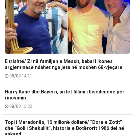
E trishtë/ Zi në familjen e Messit, babai i ikones
argjentinase ndahet nga jeta në moshën 68-vjeçare
08/08 14:11
Harry Kane dhe Bayern, pritet fillimi i bisedimeve për
rinovimin
08/08 13:22
Topi i Maradonës, 10 milionë dollarë/ “Dora e Zotit”
dhe “Goli i Shekullit”, historia e Botërorit 1986 del në
ankand