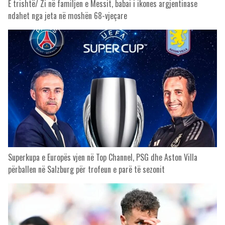
E trishtë/ Zi në familjen e Messit, babai i ikones argjentinase
ndahet nga jeta në moshën 68-vjeçare
Superkupa e Europës vjen në Top Channel, PSG dhe Aston Villa
përballen në Salzburg për trofeun e parë të sezonit