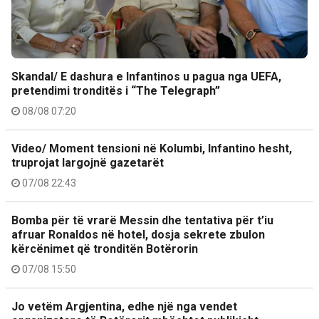
Skandal/ E dashura e Infantinos u pagua nga UEFA,
pretendimi tronditës i “The Telegraph”
08/08 07:20
Video/ Moment tensioni në Kolumbi, Infantino hesht,
truprojat largojnë gazetarët
07/08 22:43
Bomba për të vrarë Messin dhe tentativa për t’iu
afruar Ronaldos në hotel, dosja sekrete zbulon
kërcënimet që tronditën Botërorin
07/08 15:50
Jo vetëm Argjentina, edhe një nga vendet