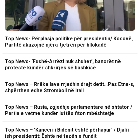
Top News- Përplasja politike për presidentin/ Kosovë,
Partitë akuzojnë njëra-tjetrën për bllokadë
Top News- ‘Fushë-Arrëzi nuk shuhet’, banorët në
protestë kundër shkrirjes së bashkisë
Top News – Rrëke lave rrjedhin drejt detit…Pas Etna-s,
shpërthen edhe Stromboli në Itali
Top News – Rusia, zgjedhje parlamentare në shtator /
Partia e vetme kundër luftës fiton mbështetje
Top News – ‘Kanceri i Bidenit është përhapur’ / Djali i
ish presidentit: Është në fazën e fundit