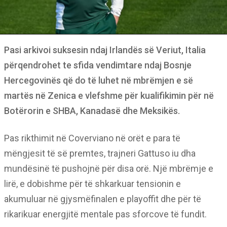
Pasi arkivoi suksesin ndaj Irlandës së Veriut, Italia
përqendrohet te sfida vendimtare ndaj Bosnje
Hercegovinës që do të luhet në mbrëmjen e së
martës në Zenica e vlefshme për kualifikimin për në
Botërorin e SHBA, Kanadasë dhe Meksikës.
Pas rikthimit në Coverviano në orët e para të
mëngjesit të së premtes, trajneri Gattuso iu dha
mundësinë të pushojnë për disa orë. Një mbrëmje e
lirë, e dobishme për të shkarkuar tensionin e
akumuluar në gjysmëfinalen e playoffit dhe për të
rikarikuar energjitë mentale pas sforcove të fundit.