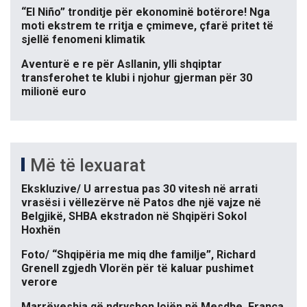
“El Niño” tronditje për ekonominë botërore! Nga
moti ekstrem te rritja e çmimeve, çfarë pritet të
sjellë fenomeni klimatik
Aventurë e re për Asllanin, ylli shqiptar
transferohet te klubi i njohur gjerman për 30
milionë euro
Më të lexuarat
Ekskluzive/ U arrestua pas 30 vitesh në arrati
vrasësi i vëllezërve në Patos dhe një vajze në
Belgjikë, SHBA ekstradon në Shqipëri Sokol
Hoxhën
Foto/ “Shqipëria me miq dhe familje”, Richard
Grenell zgjedh Vlorën për të kaluar pushimet
verore
Marrëveshja që ndryshon lojën në Mesdhe, Franca