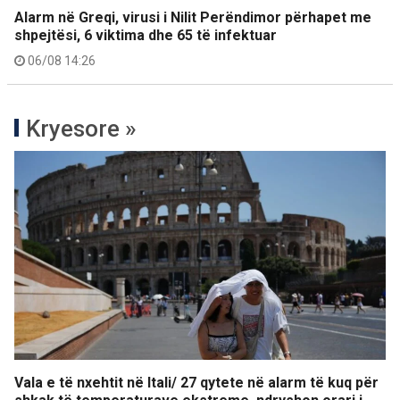
Alarm në Greqi, virusi i Nilit Perëndimor përhapet me
shpejtësi, 6 viktima dhe 65 të infektuar
06/08 14:26
Kryesore »
Vala e të nxehtit në Itali/ 27 qytete në alarm të kuq për