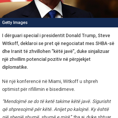
Getty Images
I dërguari special i presidentit Donald Trump, Steve
Witkoff, deklaroi se pret që negociatat mes SHBA-së
dhe Iranit të zhvillohen “këtë javë”, duke sinjalizuar
një zhvillim potencial pozitiv në përpjekjet
diplomatike.
Në një konferencë në Miami, Witkoff u shpreh
optimist për rifillimin e bisedimeve.
“Mendojmë se do të ketë takime këtë javë. Sigurisht
që shpresojmë për këtë. Anijet po kalojnë. Ky është
një shenjë shumë, shumë e mirë,
” tha ai, duke shtuar