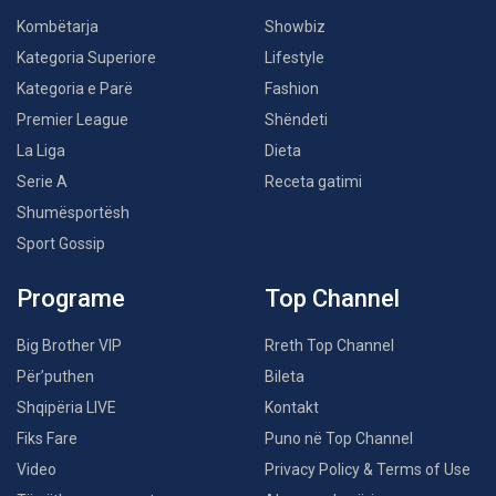
Kombëtarja
Showbiz
Kategoria Superiore
Lifestyle
Kategoria e Parë
Fashion
Premier League
Shëndeti
La Liga
Dieta
Serie A
Receta gatimi
Shumësportësh
Sport Gossip
Programe
Top Channel
Big Brother VIP
Rreth Top Channel
Për’puthen
Bileta
Shqipëria LIVE
Kontakt
Fiks Fare
Puno në Top Channel
Video
Privacy Policy & Terms of Use