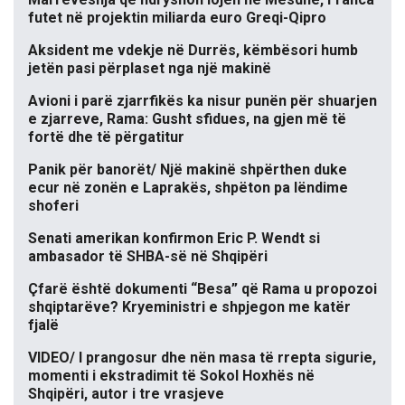
futet në projektin miliarda euro Greqi-Qipro
Aksident me vdekje në Durrës, këmbësori humb
jetën pasi përplaset nga një makinë
Avioni i parë zjarrfikës ka nisur punën për shuarjen
e zjarreve, Rama: Gusht sfidues, na gjen më të
fortë dhe të përgatitur
Panik për banorët/ Një makinë shpërthen duke
ecur në zonën e Laprakës, shpëton pa lëndime
shoferi
Senati amerikan konfirmon Eric P. Wendt si
ambasador të SHBA-së në Shqipëri
Çfarë është dokumenti “Besa” që Rama u propozoi
shqiptarëve? Kryeministri e shpjegon me katër
fjalë
VIDEO/ I prangosur dhe nën masa të rrepta sigurie,
momenti i ekstradimit të Sokol Hoxhës në
Shqipëri, autor i tre vrasjeve