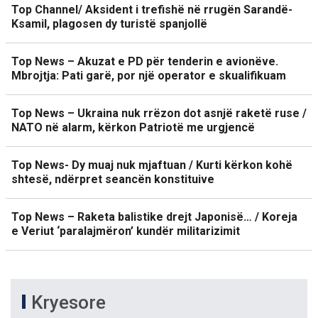
Top Channel/ Aksident i trefishë në rrugën Sarandë-
Ksamil, plagosen dy turistë spanjollë
Top News – Akuzat e PD për tenderin e avionëve.
Mbrojtja: Pati garë, por një operator e skualifikuam
Top News – Ukraina nuk rrëzon dot asnjë raketë ruse /
NATO në alarm, kërkon Patriotë me urgjencë
Top News- Dy muaj nuk mjaftuan / Kurti kërkon kohë
shtesë, ndërpret seancën konstituive
Top News – Raketa balistike drejt Japonisë… / Koreja
e Veriut ‘paralajmëron’ kundër militarizimit
Kryesore