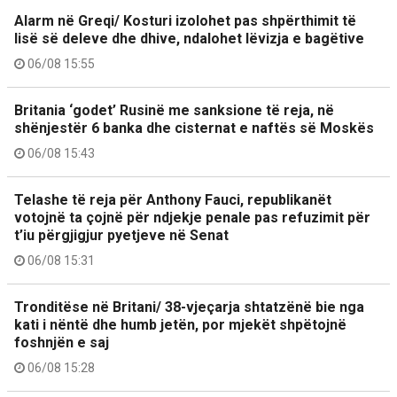
Alarm në Greqi/ Kosturi izolohet pas shpërthimit të
lisë së deleve dhe dhive, ndalohet lëvizja e bagëtive
06/08 15:55
Britania ‘godet’ Rusinë me sanksione të reja, në
shënjestër 6 banka dhe cisternat e naftës së Moskës
06/08 15:43
Telashe të reja për Anthony Fauci, republikanët
votojnë ta çojnë për ndjekje penale pas refuzimit për
t’iu përgjigjur pyetjeve në Senat
06/08 15:31
Tronditëse në Britani/ 38-vjeçarja shtatzënë bie nga
kati i nëntë dhe humb jetën, por mjekët shpëtojnë
foshnjën e saj
06/08 15:28