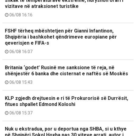
shkak të temperaturave ekstreme, ndryshon orari i
vizitave në atraksionet turistike
06/08 16:16
FSHF tërheq mbështetjen për Gianni Infantinon,
Shqipëria i bashkohet qëndrimeve europiane për
qeverisjen e FIFA-s
06/08 16:07
Britania ‘godet’ Rusinë me sanksione të reja, në
shënjestër 6 banka dhe cisternat e naftës së Moskës
06/08 15:43
KLP zgjedh drejtuesin e ri të Prokurorisë së Durrësit,
fitues shpallet Edmond Koloshi
06/08 15:37
Nuk u ekstradua, por u deportua nga SHBA, si u kthye
në Shqipëri Sokol Hoxha pas 30 viteve arrati, autor i