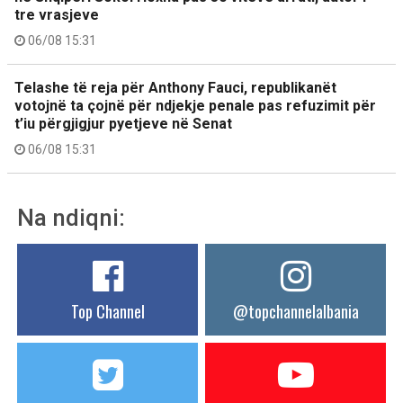
tre vrasjeve
06/08 15:31
Telashe të reja për Anthony Fauci, republikanët
votojnë ta çojnë për ndjekje penale pas refuzimit për
t’iu përgjigjur pyetjeve në Senat
06/08 15:31
Na ndiqni:
Top Channel
@topchannelalbania