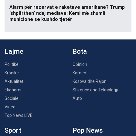
Alarm për rezervat e raketave amerikane? Trump
‘shpërthen’ ndaj mediave: Kemi më shumë
municione se kushdo tjetër
Lajme
Bota
Politikë
Opinion
Kronikë
Koment
Aktualitet
Kosova dhe Rajoni
Ekonomi
Shkencë dhe Teknologji
Sociale
Auto
Video
Top News LIVE
Sport
Pop News