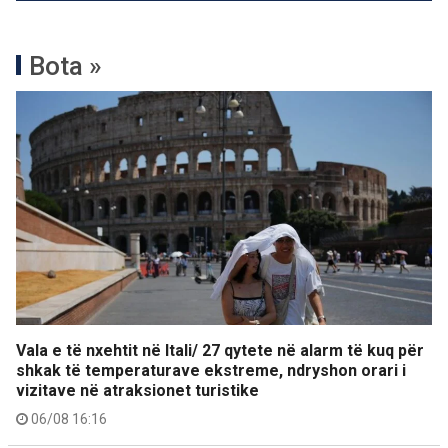
Bota »
Vala e të nxehtit në Itali/ 27 qytete në alarm të kuq për
shkak të temperaturave ekstreme, ndryshon orari i
vizitave në atraksionet turistike
06/08 16:16