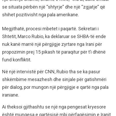
se situata përbën një “shtyrje” dhe një “zgjatje” që
shihet pozitivisht nga pala amerikane.
Megjithatë, procesi mbetet i paqartë. Sekretari i
Shtetit, Marco Rubio, ka deklaruar se SHBA-të ende
nuk kanë marrë një përgjigje zyrtare nga Irani për
propozimin prej 15 pikash të paraqitur për t’i dhënë
fund konfliktit.
Në një intervistë për CNN, Rubio tha se ka pasur
shkëmbime mesazhesh dhe sinjale për gatishmëri
për dialog, por mungon një përgjigje e qartë nga pala
iraniane.
Ai theksoi gjithashtu se një nga pengesat kryesore
është mungesa e qartësisë mbi përfaqësimin e Iranit