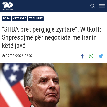
BOTA
KRYESORE
TË FUNDIT
“SHBA pret përgjigje zyrtare”, Witkoff:
Shpresojmë për negociata me Iranin
këtë javë
27/03/2026 22:02