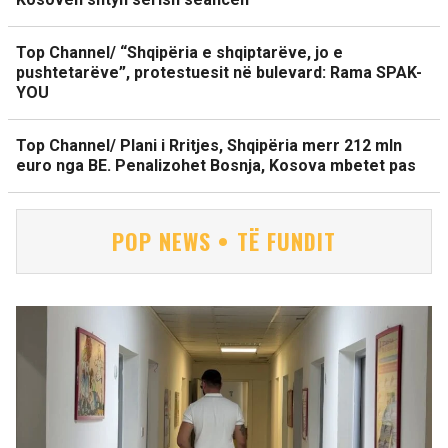
Top Channel/ “Shqipëria e shqiptarëve, jo e
pushtetarëve”, protestuesit në bulevard: Rama SPAK-
YOU
Top Channel/ Plani i Rritjes, Shqipëria merr 212 mln
euro nga BE. Penalizohet Bosnja, Kosova mbetet pas
POP NEWS • TË FUNDIT