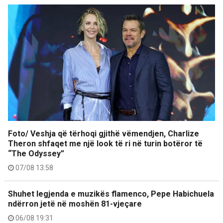
Foto/ Veshja që tërhoqi gjithë vëmendjen, Charlize
Theron shfaqet me një look të ri në turin botëror të
“The Odyssey”
07/08 13:58
Shuhet legjenda e muzikës flamenco, Pepe Habichuela
ndërron jetë në moshën 81-vjeçare
06/08 19:31