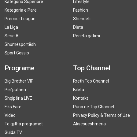
Kategoria Superiore
Lifestyle
Kategoria e Parë
Fashion
Premier League
Shëndeti
La Liga
Dieta
Serie A
Receta gatimi
Shumësportësh
Sport Gossip
Programe
Top Channel
Big Brother VIP
Rreth Top Channel
Për’puthen
Bileta
Shqipëria LIVE
Kontakt
Fiks Fare
Puno në Top Channel
Video
Privacy Policy & Terms of Use
Të gjitha programet
Aksesueshmëria
Guida TV