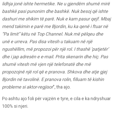
lidhja jonë ishte hermetike. Ne u gjendëm shumë mirë
bashkë pasi punonim dhe bashkë. Nuk besoj që ishte
dashuri me shikim të parë. Nuk e kam pasur qejf. Mbaj
mend takimin e parë me Bjordin, ku ka qenë i ftuar në
“Pa limit” këtu në Top Channel. Nuk më pëlqeu dhe
unë e urreva. Pas disa vitesh u takuam në një
ngushëllim, më propozoi për një rol. I thashë ‘patjetër’
dhe i jap adresën e e-mail. Prita skenarin dhe hiç. Pas
shumë vitesh më vjen një telefonatë dhe më
propozojnë një rol që e pranova. Shkova dhe atje gjej
Bjordin në tavolinë. E pranova rolin, filluam të kishin
probleme si aktor-regjisor
”, tha ajo.
Po ashtu ajo foli për vajzën e tyre, e cila e ka ndryshuar
100% si njeri.