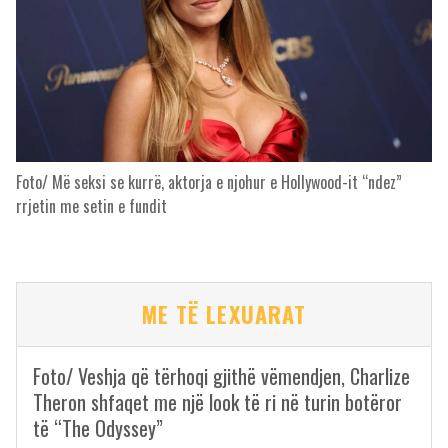
Foto/ Më seksi se kurrë, aktorja e njohur e Hollywood-it “ndez”
rrjetin me setin e fundit
ME TË LEXUARAT
Foto/ Veshja që tërhoqi gjithë vëmendjen, Charlize
Theron shfaqet me një look të ri në turin botëror
të “The Odyssey”