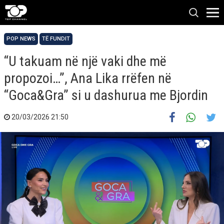
POP NEWS
TË FUNDIT
“U takuam në një vaki dhe më
propozoi…”, Ana Lika rrëfen në
“Goca&Gra” si u dashurua me Bjordin
20/03/2026 21:50