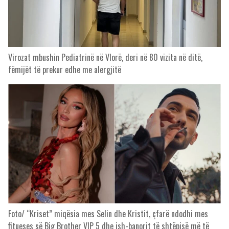
Virozat mbushin Pediatrinë në Vlorë, deri në 80 vizita në ditë,
fëmijët të prekur edhe me alergjitë
Foto/ “Kriset” miqësia mes Selin dhe Kristit, çfarë ndodhi mes
fitueses së Big Brother VIP 5 dhe ish-banorit të shtëpisë më të