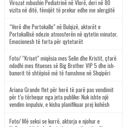
Virozat mbushin Pediatrinë në Vlorë, deri në 80
vizita në ditë, fëmijët të prekur edhe me alergjitë
“Verë dhe Portokalle” në Bulqizë, aktorët e
Portokallisë ndezin atmosferën në qytetin minator.
Emocionesh të forta për qytetarët
Foto/ “Kriset” miqësia mes Selin dhe Kristit, çfarë
ndodhi mes fitueses së Big Brother VIP 5 dhe ish-
banorit të shtëpisë më të famshme në Shqipëri
Ariana Grande flet për herë të parë pas vendimit
për t’u tërhequr nga jeta publike: Nuk ishte një
vendim impulsiv, e kisha planifikuar prej kohësh
Foto/ Më seksi se kurrë, aktorja e njohur e