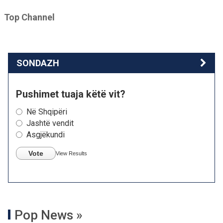
Top Channel
SONDAZH
Pushimet tuaja këtë vit?
Në Shqipëri
Jashtë vendit
Asgjëkundi
Vote
View Results
Pop News »