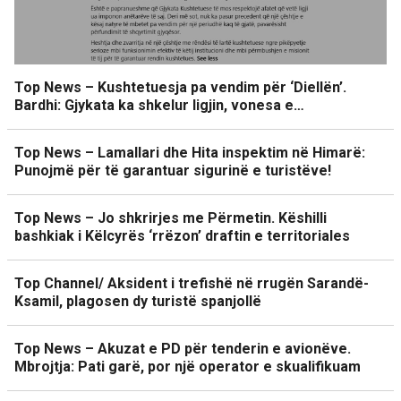
Top News – Kushtetuesja pa vendim për ‘Diellën’.
Bardhi: Gjykata ka shkelur ligjin, vonesa e…
Top News – Lamallari dhe Hita inspektim në Himarë:
Punojmë për të garantuar sigurinë e turistëve!
Top News – Jo shkrirjes me Përmetin. Këshilli
bashkiak i Këlcyrës ‘rrëzon’ draftin e territoriales
Top Channel/ Aksident i trefishë në rrugën Sarandë-
Ksamil, plagosen dy turistë spanjollë
Top News – Akuzat e PD për tenderin e avionëve.
Mbrojtja: Pati garë, por një operator e skualifikuam