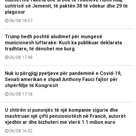
ushtrisë së Jemenit, të paktën 38 të vdekur dhe 29 të
plagosur
06/08 18:07
Trump hedh poshtë aludimet për mungesë
municionesh luftarake: Kush ka publikuar deklarata
tradhtare, të dënohet me burg
06/08 17:48
Nuk iu përgjigj pyetjeve për pandeminë e Covid-19,
Senati amerikan e shpall Anthony Fauci fajtor për
shpërfillje të Kongresit
06/08 17:18
U shtirën si punonjës të një kompanie sigurie dhe
mashtruan një çifti pensionistësh në Francë, autorët
vjedhin ar dhe bizhuteri me vlerë 1.1 milion euro
06/08 16:42