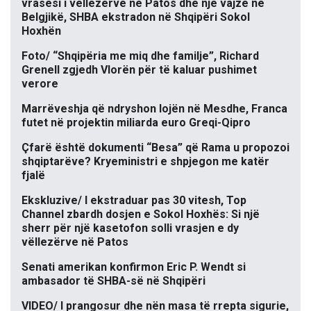
vrasësi i vëllezërve në Patos dhe një vajze në
Belgjikë, SHBA ekstradon në Shqipëri Sokol
Hoxhën
Foto/ “Shqipëria me miq dhe familje”, Richard
Grenell zgjedh Vlorën për të kaluar pushimet
verore
Marrëveshja që ndryshon lojën në Mesdhe, Franca
futet në projektin miliarda euro Greqi-Qipro
Çfarë është dokumenti “Besa” që Rama u propozoi
shqiptarëve? Kryeministri e shpjegon me katër
fjalë
Ekskluzive/ I ekstraduar pas 30 vitesh, Top
Channel zbardh dosjen e Sokol Hoxhës: Si një
sherr për një kasetofon solli vrasjen e dy
vëllezërve në Patos
Senati amerikan konfirmon Eric P. Wendt si
ambasador të SHBA-së në Shqipëri
VIDEO/ I prangosur dhe nën masa të rrepta sigurie,