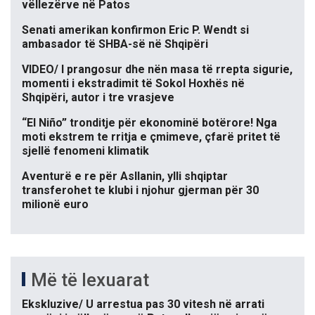
vëllezërve në Patos
Senati amerikan konfirmon Eric P. Wendt si
ambasador të SHBA-së në Shqipëri
VIDEO/ I prangosur dhe nën masa të rrepta sigurie,
momenti i ekstradimit të Sokol Hoxhës në
Shqipëri, autor i tre vrasjeve
“El Niño” tronditje për ekonominë botërore! Nga
moti ekstrem te rritja e çmimeve, çfarë pritet të
sjellë fenomeni klimatik
Aventurë e re për Asllanin, ylli shqiptar
transferohet te klubi i njohur gjerman për 30
milionë euro
Më të lexuarat
Ekskluzive/ U arrestua pas 30 vitesh në arrati