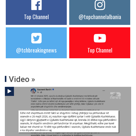
Top Channel
@topchannelalbania
@tchbreakingnews
Top Channel
Video »