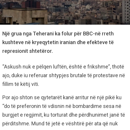
Një grua nga Teherani ka folur për BBC-në rreth
kushteve në kryeqytetin iranian dhe efekteve të
represionit shtetëror.
“Askush nuk e pëlqen luftën, është e frikshme”, thotë
ajo, duke iu referuar shtypjes brutale të protestave në
fillim të këtij viti.
Por ajo shton se qytetarët kanë arritur në një pikë ku
“do të preferonin të vdisnin në bombardime sesa në
burgjet e regjimit, ku torturat dhe përdhunimet janë të
përditshme. Mund të jetë e vështirë për ata që nuk