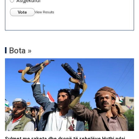
Asgjëkundi
Vote
View Results
Bota »
Sulmet me raketa dhe dronë të rebelëve Huthi ndaj