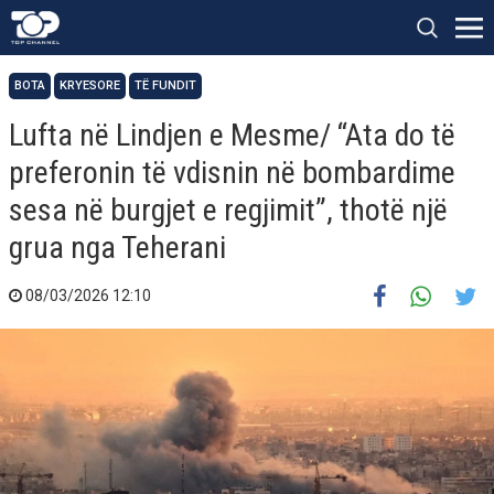
BOTA
KRYESORE
TË FUNDIT
Lufta në Lindjen e Mesme/ “Ata do të
preferonin të vdisnin në bombardime
sesa në burgjet e regjimit”, thotë një
grua nga Teherani
08/03/2026 12:10