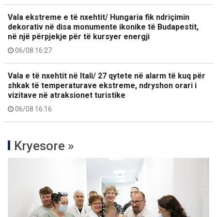
Vala ekstreme e të nxehtit/ Hungaria fik ndriçimin
dekorativ në disa monumente ikonike të Budapestit,
në një përpjekje për të kursyer energji
06/08 16:27
Vala e të nxehtit në Itali/ 27 qytete në alarm të kuq për
shkak të temperaturave ekstreme, ndryshon orari i
vizitave në atraksionet turistike
06/08 16:16
Kryesore »