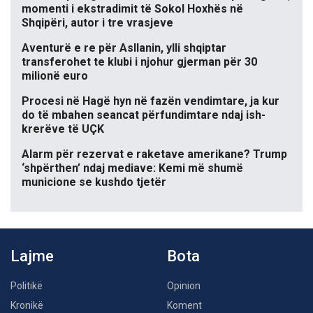
momenti i ekstradimit të Sokol Hoxhës në
Shqipëri, autor i tre vrasjeve
Aventurë e re për Asllanin, ylli shqiptar
transferohet te klubi i njohur gjerman për 30
milionë euro
Procesi në Hagë hyn në fazën vendimtare, ja kur
do të mbahen seancat përfundimtare ndaj ish-
krerëve të UÇK
Alarm për rezervat e raketave amerikane? Trump
‘shpërthen’ ndaj mediave: Kemi më shumë
municione se kushdo tjetër
Lajme
Bota
Politikë
Opinion
Kronikë
Koment