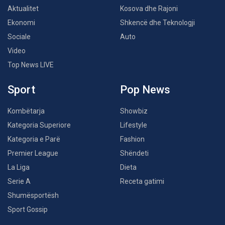
Aktualitet
Kosova dhe Rajoni
Ekonomi
Shkencë dhe Teknologji
Sociale
Auto
Video
Top News LIVE
Sport
Pop News
Kombëtarja
Showbiz
Kategoria Superiore
Lifestyle
Kategoria e Parë
Fashion
Premier League
Shëndeti
La Liga
Dieta
Serie A
Receta gatimi
Shumësportësh
Sport Gossip