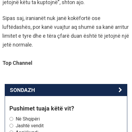
jetojnë këtu ta kuptojnë”, shton ajo.
Sipas saj, iranianët nuk janë kokëfortë ose
luftëdashës, por kanë vuajtur aq shumë sa kanë arritur
limitet e tyre dhe e tëra çfarë duan është të jetojnë një
jetë normale.
Top Channel
SONDAZH
Pushimet tuaja këtë vit?
Në Shqipëri
Jashtë vendit