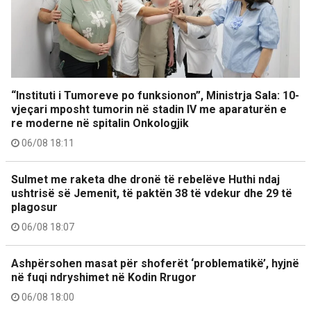
“Instituti i Tumoreve po funksionon”, Ministrja Sala: 10-
vjeçari mposht tumorin në stadin IV me aparaturën e
re moderne në spitalin Onkologjik
06/08 18:11
Sulmet me raketa dhe dronë të rebelëve Huthi ndaj
ushtrisë së Jemenit, të paktën 38 të vdekur dhe 29 të
plagosur
06/08 18:07
Ashpërsohen masat për shoferët ‘problematikë’, hyjnë
në fuqi ndryshimet në Kodin Rrugor
06/08 18:00