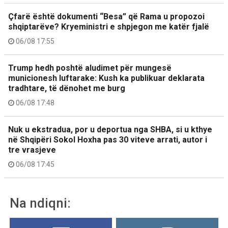
Çfarë është dokumenti “Besa” që Rama u propozoi
shqiptarëve? Kryeministri e shpjegon me katër fjalë
06/08 17:55
Trump hedh poshtë aludimet për mungesë
municionesh luftarake: Kush ka publikuar deklarata
tradhtare, të dënohet me burg
06/08 17:48
Nuk u ekstradua, por u deportua nga SHBA, si u kthye
në Shqipëri Sokol Hoxha pas 30 viteve arrati, autor i
tre vrasjeve
06/08 17:45
Na ndiqni: