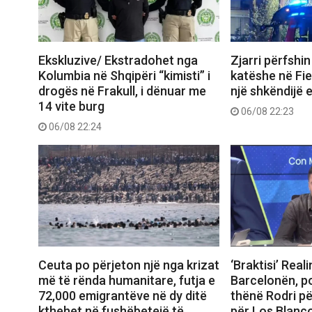
Ekskluzive/ Ekstradohet nga
Zjarri përfshi
Kolumbia në Shqipëri “kimisti” i
katëshe në Fie
drogës në Frakull, i dënuar me
një shkëndijë e
14 vite burg
06/08 22:23
06/08 22:24
Ceuta po përjeton një nga krizat
‘Braktisi’ Real
më të rënda humanitare, futja e
Barcelonën, po
72,000 emigrantëve në dy ditë
thënë Rodri pë
kthehet në fushëbetejë të
për Los Blanc