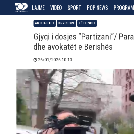
LAJME
VIDEO
SPORT
POP NEWS
PROGRAM
AKTUALITET
KRYESORE
TË FUNDIT
Gjyqi i dosjes “Partizani”/ Pa
dhe avokatët e Berishës
26/01/2026 10:10