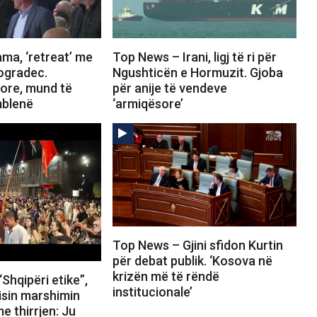
ma, ‘retreat’ me
Top News – Irani, ligj të ri për
Pogradec.
Ngushticën e Hormuzit. Gjoba
tore, mund të
për anije të vendeve
mblenë
‘armiqësore’
Top News – Gjini sfidon Kurtin
për debat publik. ‘Kosova në
krizën më të rëndë
Shqipëri etike”,
institucionale’
isin marshimin
e thirrjen: Ju