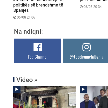
politikës së brendshme të
06/08 20:34
Spanjës
06/08 21:06
Na ndiqni:
Top Channel
@topchannelalbania
Video »