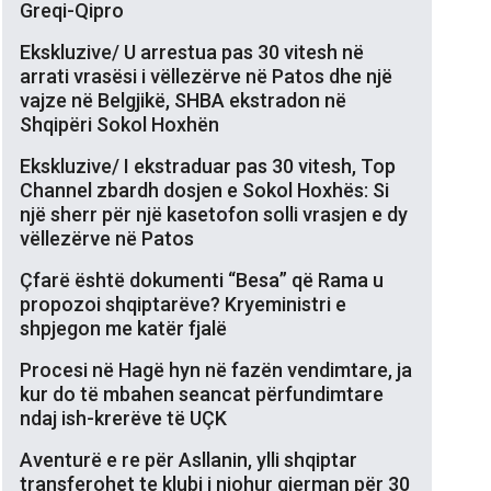
Greqi-Qipro
Ekskluzive/ U arrestua pas 30 vitesh në
arrati vrasësi i vëllezërve në Patos dhe një
vajze në Belgjikë, SHBA ekstradon në
Shqipëri Sokol Hoxhën
Ekskluzive/ I ekstraduar pas 30 vitesh, Top
Channel zbardh dosjen e Sokol Hoxhës: Si
një sherr për një kasetofon solli vrasjen e dy
vëllezërve në Patos
Çfarë është dokumenti “Besa” që Rama u
propozoi shqiptarëve? Kryeministri e
shpjegon me katër fjalë
Procesi në Hagë hyn në fazën vendimtare, ja
kur do të mbahen seancat përfundimtare
ndaj ish-krerëve të UÇK
Aventurë e re për Asllanin, ylli shqiptar
transferohet te klubi i njohur gjerman për 30