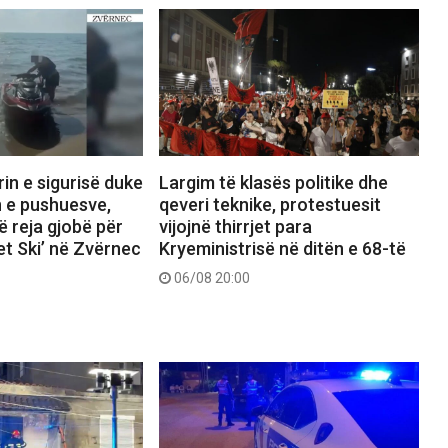
rin e sigurisë duke
Largim të klasës politike dhe
n e pushuesve,
qeveri teknike, protestuesit
ë reja gjobë për
vijojnë thirrjet para
Jet Ski’ në Zvërnec
Kryeministrisë në ditën e 68-të
06/08 20:00