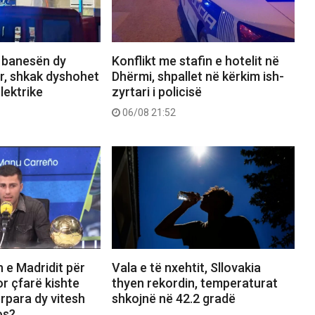
n banesën dy
Konflikt me stafin e hotelit në
r, shkak dyshohet
Dhërmi, shpallet në kërkim ish-
lektrike
zyrtari i policisë
06/08 21:52
in e Madridit për
Vala e të nxehtit, Sllovakia
r çfarë kishte
thyen rekordin, temperaturat
rpara dy vitesh
shkojnë në 42.2 gradë
os?