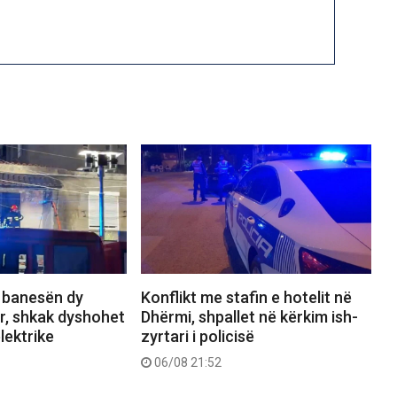
n banesën dy
Konflikt me stafin e hotelit në
r, shkak dyshohet
Dhërmi, shpallet në kërkim ish-
lektrike
zyrtari i policisë
06/08 21:52