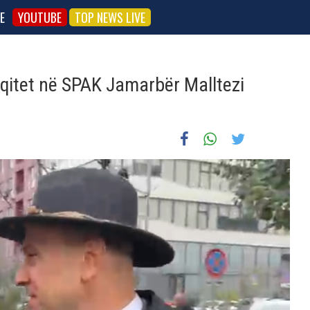
E
YOUTUBE
TOP NEWS LIVE
raqitet në SPAK Jamarbër Malltezi