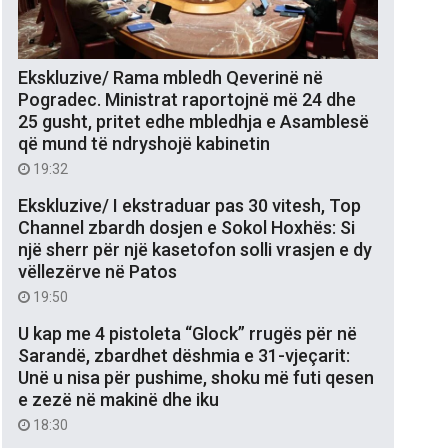
Ekskluzive/ Rama mbledh Qeverinë në
Pogradec. Ministrat raportojnë më 24 dhe
25 gusht, pritet edhe mbledhja e Asamblesë
që mund të ndryshojë kabinetin
19:32
Ekskluzive/ I ekstraduar pas 30 vitesh, Top
Channel zbardh dosjen e Sokol Hoxhës: Si
një sherr për një kasetofon solli vrasjen e dy
vëllezërve në Patos
19:50
U kap me 4 pistoleta “Glock” rrugës për në
Sarandë, zbardhet dëshmia e 31-vjeçarit:
Unë u nisa për pushime, shoku më futi qesen
e zezë në makinë dhe iku
18:30