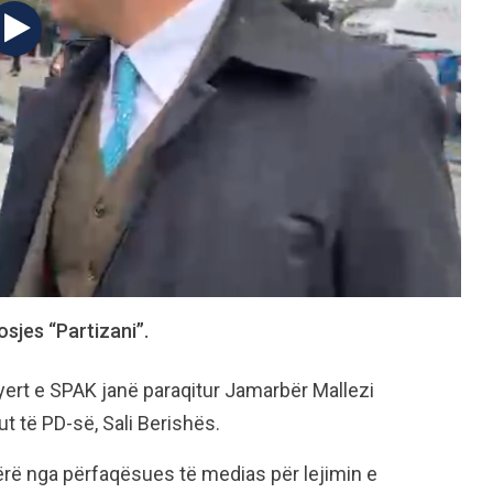
osjes “Partizani”.
yert e SPAK janë paraqitur Jamarbër Mallezi
ut të PD-së, Sali Berishës.
rë nga përfaqësues të medias për lejimin e