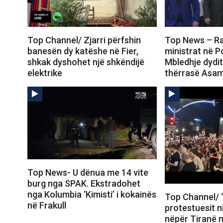
Top Channel/ Zjarri përfshin
Top News – Ra
banesën dy katëshe në Fier,
ministrat në 
shkak dyshohet një shkëndijë
Mbledhje dydi
elektrike
thërrasë Asa
Top News- U dënua me 14 vite
burg nga SPAK. Ekstradohet
nga Kolumbia ‘Kimisti’ i kokainës
Top Channel/ “
në Frakull
protestuesit n
nëpër Tiranë m