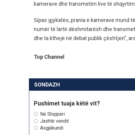
kamerave dhe transmetim live të shqyrtimit
Sipas gjykatës, prania e kamerave mund të 
numër të lartë dëshmitarësh dhe transmeti
dhe ta kthejë në debat publik çështjen”, ar
Top Channel
SONDAZH
Pushimet tuaja këtë vit?
Në Shqipëri
Jashtë vendit
Asgjëkundi