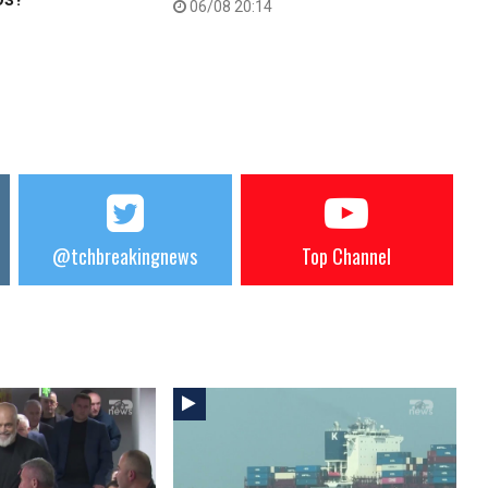
06/08 20:14
@tchbreakingnews
Top Channel