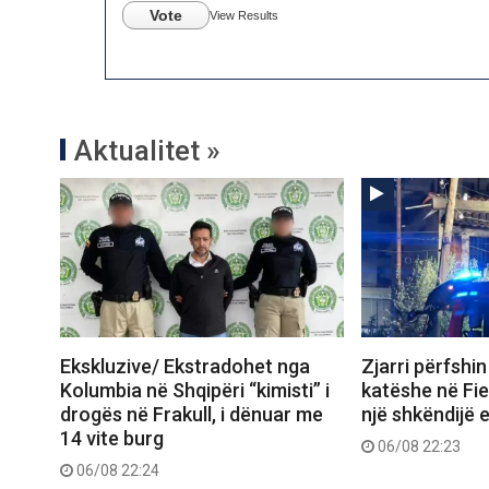
Vote
View Results
Aktualitet »
Ekskluzive/ Ekstradohet nga
Zjarri përfshi
Kolumbia në Shqipëri “kimisti” i
katëshe në Fie
drogës në Frakull, i dënuar me
një shkëndijë e
14 vite burg
06/08 22:23
06/08 22:24