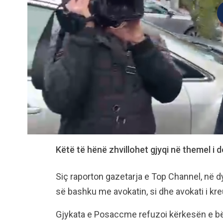
Këtë të hënë zhvillohet gjyqi në themel i d
Siç raporton gazetarja e Top Channel, në d
së bashku me avokatin, si dhe avokati i kre
Gjykata e Posaccme refuzoi kërkesën e bë