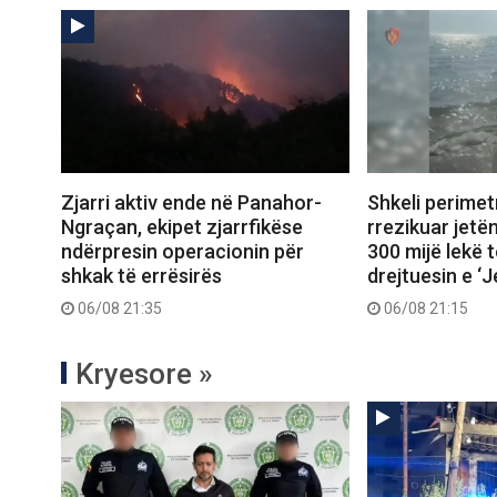
Zjarri aktiv ende në Panahor-
Shkeli perimet
Ngraçan, ekipet zjarrfikëse
rrezikuar jetë
ndërpresin operacionin për
300 mijë lekë t
shkak të errësirës
drejtuesin e ‘
06/08 21:35
06/08 21:15
Kryesore »