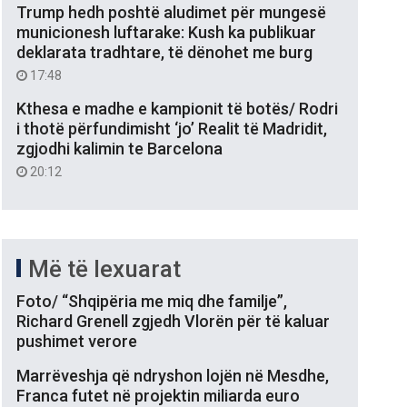
Trump hedh poshtë aludimet për mungesë
municionesh luftarake: Kush ka publikuar
deklarata tradhtare, të dënohet me burg
17:48
Kthesa e madhe e kampionit të botës/ Rodri
i thotë përfundimisht ‘jo’ Realit të Madridit,
zgjodhi kalimin te Barcelona
20:12
Më të lexuarat
Foto/ “Shqipëria me miq dhe familje”,
Richard Grenell zgjedh Vlorën për të kaluar
pushimet verore
Marrëveshja që ndryshon lojën në Mesdhe,
Franca futet në projektin miliarda euro