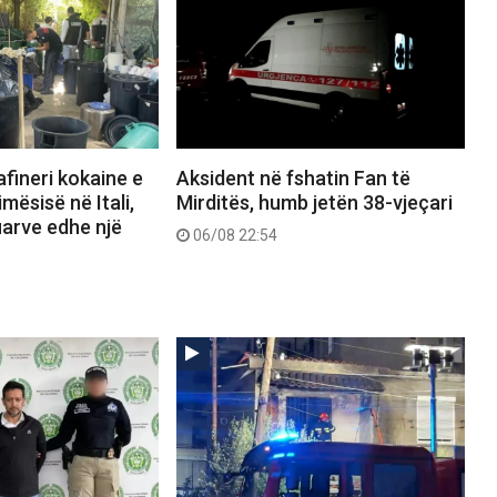
afineri kokaine e
Aksident në fshatin Fan të
mësisë në Itali,
Mirditës, humb jetën 38-vjeçari
uarve edhe një
06/08 22:54