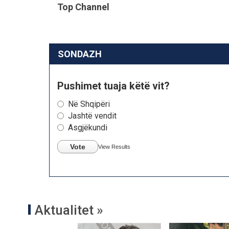
Top Channel
SONDAZH
Pushimet tuaja këtë vit?
Në Shqipëri
Jashtë vendit
Asgjëkundi
Vote
View Results
Aktualitet »