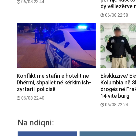
06/08 23:44
dy vëllezërve 
06/08 22:58
Konflikt me stafin e hotelit në
Ekskluzive/ E
Dhërmi, shpallet në kërkim ish-
Kolumbia në Shq
zyrtari i policisë
drogës në Frak
14 vite burg
06/08 22:40
06/08 22:24
Na ndiqni: