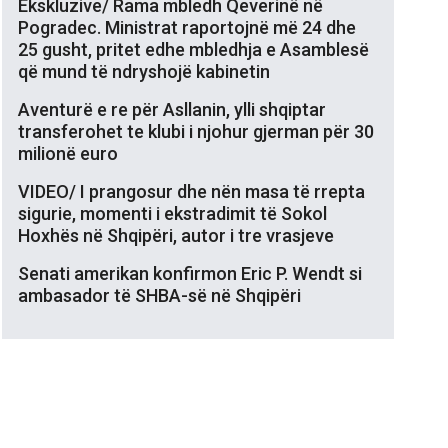
Ekskluzive/ Rama mbledh Qeverinë në
Pogradec. Ministrat raportojnë më 24 dhe
25 gusht, pritet edhe mbledhja e Asamblesë
që mund të ndryshojë kabinetin
Aventurë e re për Asllanin, ylli shqiptar
transferohet te klubi i njohur gjerman për 30
milionë euro
VIDEO/ I prangosur dhe nën masa të rrepta
sigurie, momenti i ekstradimit të Sokol
Hoxhës në Shqipëri, autor i tre vrasjeve
Senati amerikan konfirmon Eric P. Wendt si
ambasador të SHBA-së në Shqipëri