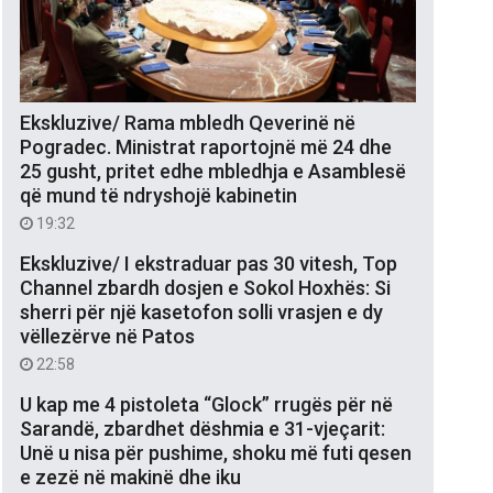
Ekskluzive/ Rama mbledh Qeverinë në
Pogradec. Ministrat raportojnë më 24 dhe
25 gusht, pritet edhe mbledhja e Asamblesë
që mund të ndryshojë kabinetin
19:32
Ekskluzive/ I ekstraduar pas 30 vitesh, Top
Channel zbardh dosjen e Sokol Hoxhës: Si
sherri për një kasetofon solli vrasjen e dy
vëllezërve në Patos
22:58
U kap me 4 pistoleta “Glock” rrugës për në
Sarandë, zbardhet dëshmia e 31-vjeçarit:
Unë u nisa për pushime, shoku më futi qesen
e zezë në makinë dhe iku