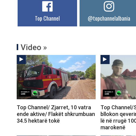
Top Channel
@topchannelalbania
Video »
Top Channel/ Zjarret, 10 vatra
Top Channel/S
ende aktive/ Flakët shkrumbuan
bllokon qeveri
34.5 hektarë tokë
lë në rrugë 10
marokenë