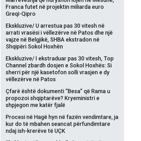
Franca futet në projektin miliarda euro
Greqi-Qipro
Ekskluzive/ U arrestua pas 30 vitesh në
arrati vrasësi i vëllezërve në Patos dhe një
vajze në Belgjikë, SHBA ekstradon në
Shqipëri Sokol Hoxhën
Ekskluzive/ I ekstraduar pas 30 vitesh, Top
Channel zbardh dosjen e Sokol Hoxhës: Si
sherri për një kasetofon solli vrasjen e dy
vëllezërve në Patos
Çfarë është dokumenti “Besa” që Rama u
propozoi shqiptarëve? Kryeministri e
shpjegon me katër fjalë
Procesi në Hagë hyn në fazën vendimtare, ja
kur do të mbahen seancat përfundimtare
ndaj ish-krerëve të UÇK