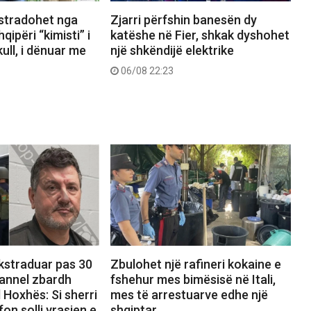
kstradohet nga
Zjarri përfshin banesën dy
ipëri “kimisti” i
katëshe në Fier, shkak dyshohet
ull, i dënuar me
një shkëndijë elektrike
06/08 22:23
ekstraduar pas 30
Zbulohet një rafineri kokaine e
hannel zbardh
fshehur mes bimësisë në Itali,
 Hoxhës: Si sherri
mes të arrestuarve edhe një
on solli vrasjen e
shqiptar