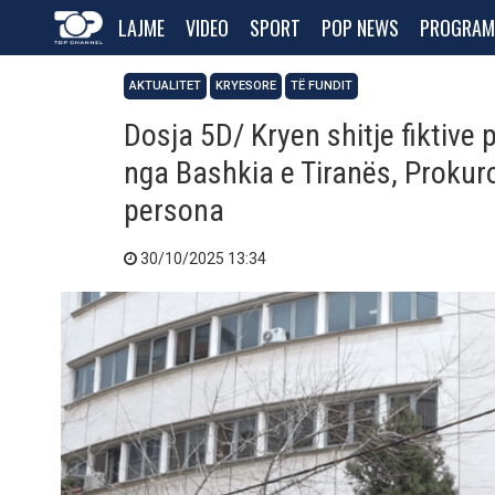
LAJME
VIDEO
SPORT
POP NEWS
PROGRAM
AKTUALITET
KRYESORE
TË FUNDIT
Dosja 5D/ Kryen shitje fiktive 
nga Bashkia e Tiranës, Prokuro
persona
30/10/2025 13:34