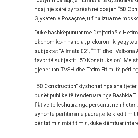
ndaj një sërë zyrtarësh në dosjen “5D Const
Gjykatën e Posaçme, u finalizua me mosko
Duke bashkëpunuar me Drejtorinë e Hetimi
Ekonomiko-Financiar, prokurori i kryeqytet
subjektet “Allmeta 02”, “TT” dhe “Valbona A
favor të subjektit “5D Konstruksion”. Me sh
gjeneruan TVSH dhe Tatim Fitimi të përllo
“5D Construction” dyshohet nga ana tjetër 
punët publike të tenderuara nga Bashkia Ti
fiktive të lëshuara nga personat nën heti
synonte përfitimin e padrejtë të kreditim
për tatimin mbi fitimin, duke dëmtuar intere