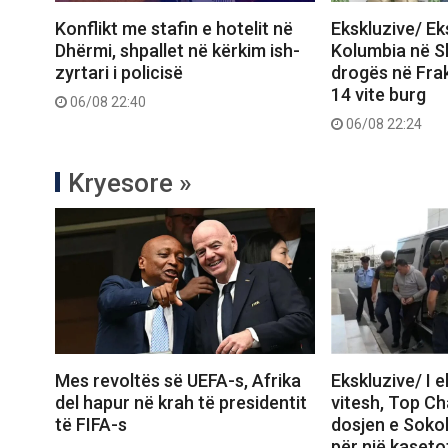
Konflikt me stafin e hotelit në
Ekskluzive/ E
Dhërmi, shpallet në kërkim ish-
Kolumbia në Shq
zyrtari i policisë
drogës në Frak
14 vite burg
06/08 22:40
06/08 22:24
Kryesore »
Mes revoltës së UEFA-s, Afrika
Ekskluzive/ I 
del hapur në krah të presidentit
vitesh, Top C
të FIFA-s
dosjen e Sokol
për një kasetof