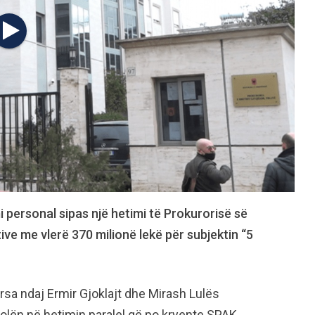
personal sipas një hetimi të Prokurorisë së
ive me vlerë 370 milionë lekë për subjektin “5
ërsa ndaj Ermir Gjoklajt dhe Mirash Lulës
dolën në hetimin paralel që po kryente SPAK