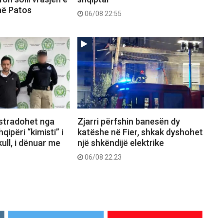
në Patos
06/08 22:55
kstradohet nga
Zjarri përfshin banesën dy
ipëri “kimisti” i
katëshe në Fier, shkak dyshohet
ull, i dënuar me
një shkëndijë elektrike
06/08 22:23