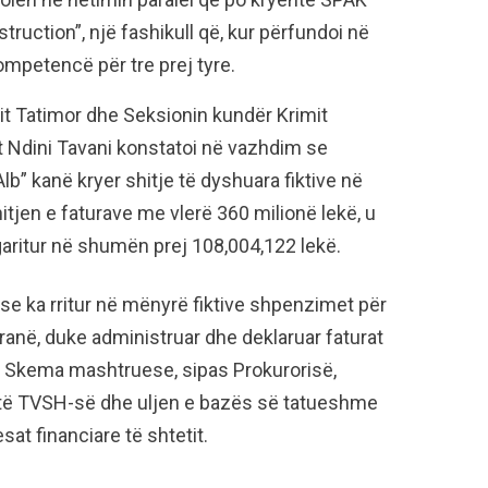
ruction”, një fashikull që, kur përfundoi në
mpetencë për tre prej tyre.
t Tatimor dhe Seksionin kundër Krimit
it Ndini Tavani konstatoi në vazhdim se
lb” kanë kryer shitje të dyshuara fiktive në
itjen e faturave me vlerë 360 milionë lekë, u
garitur në shumën prej 108,004,122 lekë.
se ka rritur në mënyrë fiktive shpenzimet për
ranë, duke administruar dhe deklaruar faturat
m. Skema mashtruese, sipas Prokurorisë,
it të TVSH-së dhe uljen e bazës së tatueshme
sat financiare të shtetit.