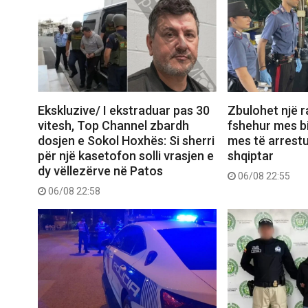
Ekskluzive/ I ekstraduar pas 30
Zbulohet një r
vitesh, Top Channel zbardh
fshehur mes bi
dosjen e Sokol Hoxhës: Si sherri
mes të arrest
për një kasetofon solli vrasjen e
shqiptar
dy vëllezërve në Patos
06/08 22:55
06/08 22:58