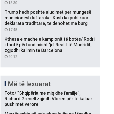
18:30
Trump hedh poshtë aludimet për mungesë
municionesh luftarake: Kush ka publikuar
deklarata tradhtare, të dënohet me burg
17:48
Kthesa e madhe e kampionit të botës/ Rodri
i thotë përfundimisht ‘jo’ Realit të Madridit,
zgjodhi kalimin te Barcelona
20:12
Më të lexuarat
Foto/ “Shqipëria me miq dhe familje”,
Richard Grenell zgjedh Vlorën për të kaluar
pushimet verore
Marrëveshja që ndryshon lojën në Mesdhe,