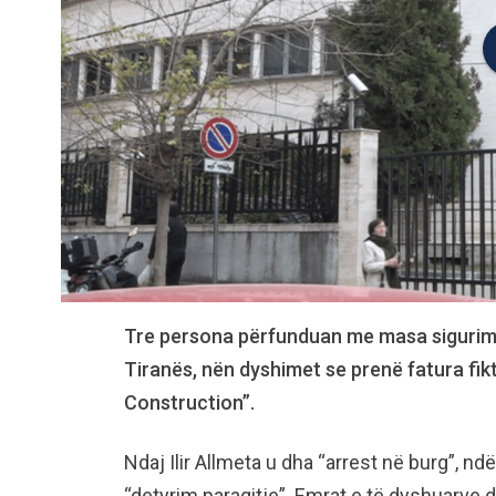
Tre persona përfunduan me masa sigurimi 
Tiranës, nën dyshimet se prenë fatura fikt
Construction”.
Ndaj Ilir Allmeta u dha “arrest në burg”, nd
“detyrim paraqitje”. Emrat e të dyshuarve 