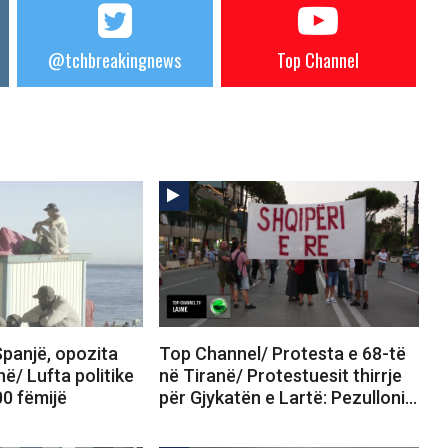
@tchbreakingnews
Top Channel
panjë, opozita
Top Channel/ Protesta e 68-të
në/ Lufta politike
në Tiranë/ Protestuesit thirrje
00 fëmijë
për Gjykatën e Lartë: Pezulloni…