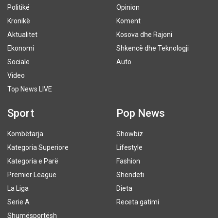
Politikë
Opinion
Kronikë
Koment
Aktualitet
Kosova dhe Rajoni
Ekonomi
Shkencë dhe Teknologji
Sociale
Auto
Video
Top News LIVE
Sport
Pop News
Kombëtarja
Showbiz
Kategoria Superiore
Lifestyle
Kategoria e Parë
Fashion
Premier League
Shëndeti
La Liga
Dieta
Serie A
Receta gatimi
Shumësportësh