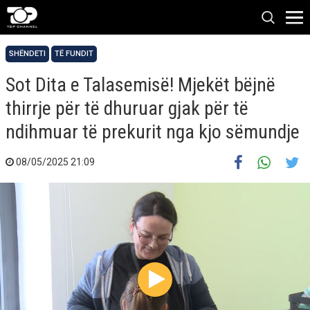
SHËNDETI
TË FUNDIT
Sot Dita e Talasemisë! Mjekët bëjnë
thirrje për të dhuruar gjak për të
ndihmuar të prekurit nga kjo sëmundje
08/05/2025 21:09