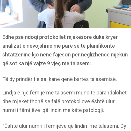
Edhe pse ndoqi protokollet mjekësore duke kryer
analizat e nevojshme më parë se të planifikonte
shtatzëninë kjo nënë fajëson për neglizhencë mjekun
që sot ka një vajzë 9 vjeç me talasemi.
Të dy prindërit e saj kanë qenë bartës talasemisë.
Lindja e një fëmijë me talasemi mund të parandalohet
dhe mjekët thonë se falë protokollove është ulur
numri i fëmijëve që lindin me këtë patologji.
“Është ulur numri i fëmijëve që lindin me talasemi. Dy