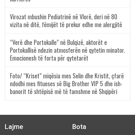
Virozat mbushin Pediatrinë në Vlorë, deri në 80
vizita në ditë, fëmijët të prekur edhe me alergjitë
“Verë dhe Portokalle” në Bulqizë, aktorët e
Portokallisë ndezin atmosferën në qytetin minator.
Emocionesh të forta për qytetarët
Foto/ “Kriset” miqësia mes Selin dhe Kristit, çfarë
ndodhi mes fitueses së Big Brother VIP 5 dhe ish-
banorit të shtëpisë më të famshme në Shqipëri
Lajme
Bota