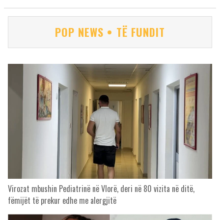
POP NEWS • TË FUNDIT
Virozat mbushin Pediatrinë në Vlorë, deri në 80 vizita në ditë,
fëmijët të prekur edhe me alergjitë