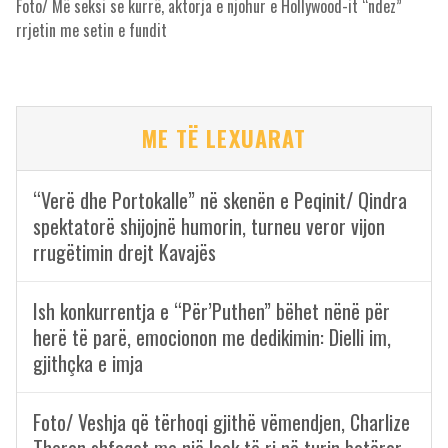
Foto/ Më seksi se kurrë, aktorja e njohur e Hollywood-it “ndez”
rrjetin me setin e fundit
ME TË LEXUARAT
“Verë dhe Portokalle” në skenën e Peqinit/ Qindra
spektatorë shijojnë humorin, turneu veror vijon
rrugëtimin drejt Kavajës
Ish konkurrentja e “Për’Puthen” bëhet nënë për
herë të parë, emocionon me dedikimin: Dielli im,
gjithçka e imja
Foto/ Veshja që tërhoqi gjithë vëmendjen, Charlize
Theron shfaqet me një look të ri në turin botëror