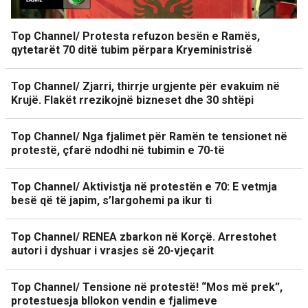
Top Channel/ Protesta refuzon besën e Ramës,
qytetarët 70 ditë tubim përpara Kryeministrisë
Top Channel/ Zjarri, thirrje urgjente për evakuim në
Krujë. Flakët rrezikojnë bizneset dhe 30 shtëpi
Top Channel/ Nga fjalimet për Ramën te tensionet në
protestë, çfarë ndodhi në tubimin e 70-të
Top Channel/ Aktivistja në protestën e 70: E vetmja
besë që të japim, s’largohemi pa ikur ti
Top Channel/ RENEA zbarkon në Korçë. Arrestohet
autori i dyshuar i vrasjes së 20-vjeçarit
Top Channel/ Tensione në protestë! “Mos më prek”,
protestuesja bllokon vendin e fjalimeve