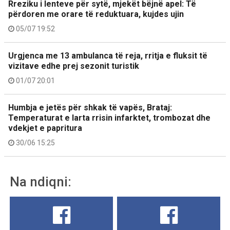
Rreziku i lenteve për sytë, mjekët bëjnë apel: Të
përdoren me orare të reduktuara, kujdes ujin
05/07 19:52
Urgjenca me 13 ambulanca të reja, rritja e fluksit të
vizitave edhe prej sezonit turistik
01/07 20:01
Humbja e jetës për shkak të vapës, Brataj:
Temperaturat e larta rrisin infarktet, trombozat dhe
vdekjet e papritura
30/06 15:25
Na ndiqni: