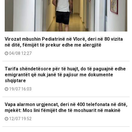
Virozat mbushin Pediatrinë në Vlorë, deri në 80 vizita
në ditë, fëmijët të prekur edhe me alergjitë
04/08 12:27
Tarifa shëndetësore për të huajt, do të paguajnë edhe
emigrantët që nuk janë të pajisur me dokumente
shqiptare
19/07 16:03
Vapa alarmon urgjencat, deri në 400 telefonata në ditë,
mjekët: Mos lini fëmijët dhe të moshuarit në makinë
12/07 19:52