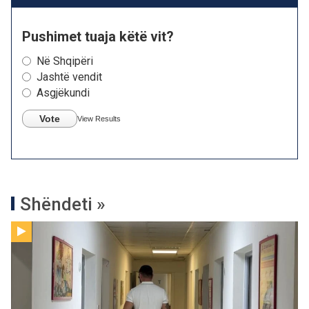
Pushimet tuaja këtë vit?
Në Shqipëri
Jashtë vendit
Asgjëkundi
Vote
View Results
Shëndeti »