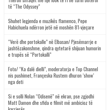
të “The Odyssey”
Shuhet legjenda e muzikës flamenco, Pepe
Habichuela ndërron jetë në moshën 81-vjeçare
“Verë dhe portokalle” në Elbasan/ Pjesëmarrje e
jashtëzakonshme, qindra qytetarë shijuan humorin
e trupës së “Portokalli”
Foto/ “Ka dalë dielli”, moderatorja e Top Channel
nis pushimet, Françeska Rustem dhuron ‘show’
nga deti
Si e solli Nolan “Odisenë” në ekran, pse zgjodhi
Matt Damon dhe sfida e filmit më ambicioz të
karrierës