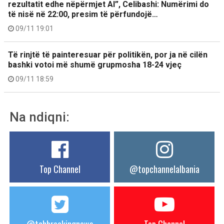
rezultatit edhe nëpërmjet AI”, Celibashi: Numërimi do
të nisë në 22:00, presim të përfundojë…
09/11 19:01
Të rinjtë të painteresuar për politikën, por ja në cilën
bashki votoi më shumë grupmosha 18-24 vjeç
09/11 18:59
Na ndiqni:
Top Channel
@topchannelalbania