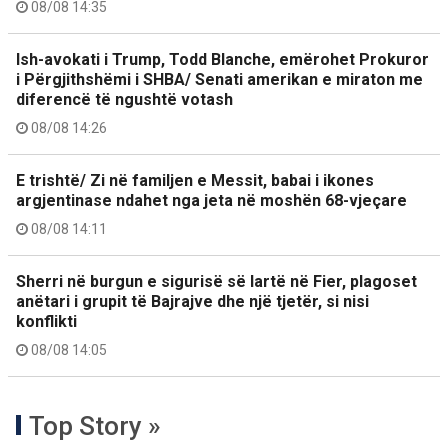
08/08 14:35
Ish-avokati i Trump, Todd Blanche, emërohet Prokuror
i Përgjithshëmi i SHBA/ Senati amerikan e miraton me
diferencë të ngushtë votash
08/08 14:26
E trishtë/ Zi në familjen e Messit, babai i ikones
argjentinase ndahet nga jeta në moshën 68-vjeçare
08/08 14:11
Sherri në burgun e sigurisë së lartë në Fier, plagoset
anëtari i grupit të Bajrajve dhe një tjetër, si nisi
konflikti
08/08 14:05
Top Story »