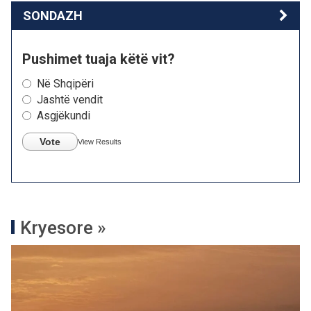
SONDAZH
Pushimet tuaja këtë vit?
Në Shqipëri
Jashtë vendit
Asgjëkundi
Vote
View Results
Kryesore »