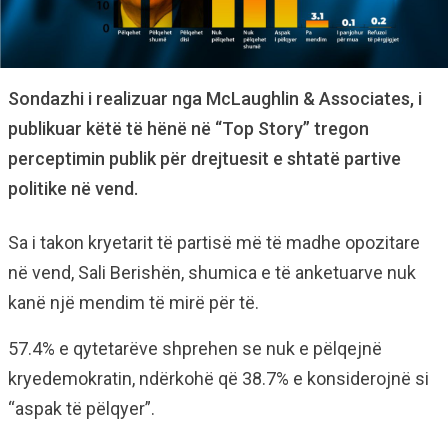
Sondazhi i realizuar nga McLaughlin & Associates, i
publikuar këtë të hënë në “Top Story” tregon
perceptimin publik për drejtuesit e shtatë partive
politike në vend.
Sa i takon kryetarit të partisë më të madhe opozitare
në vend, Sali Berishën, shumica e të anketuarve nuk
kanë një mendim të mirë për të.
57.4% e qytetarëve shprehen se nuk e pëlqejnë
kryedemokratin, ndërkohë që 38.7% e konsiderojnë si
“aspak të pëlqyer”.