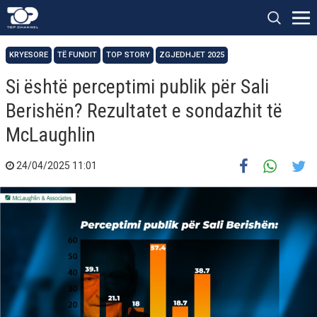
KRYESORE
TË FUNDIT
TOP STORY
ZGJEDHJET 2025
Si është perceptimi publik për Sali
Berishën? Rezultatet e sondazhit të
McLaughlin
24/04/2025 11:01