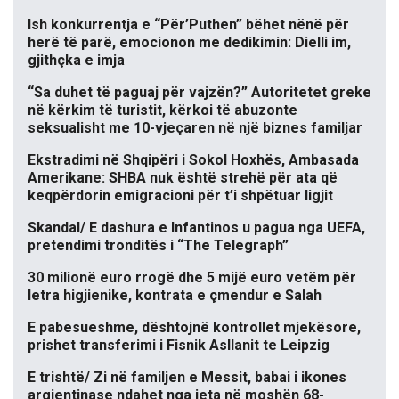
Ish konkurrentja e “Për’Puthen” bëhet nënë për
herë të parë, emocionon me dedikimin: Dielli im,
gjithçka e imja
“Sa duhet të paguaj për vajzën?” Autoritetet greke
në kërkim të turistit, kërkoi të abuzonte
seksualisht me 10-vjeçaren në një biznes familjar
Ekstradimi në Shqipëri i Sokol Hoxhës, Ambasada
Amerikane: SHBA nuk është strehë për ata që
keqpërdorin emigracioni për t’i shpëtuar ligjit
Skandal/ E dashura e Infantinos u pagua nga UEFA,
pretendimi tronditës i “The Telegraph”
30 milionë euro rrogë dhe 5 mijë euro vetëm për
letra higjienike, kontrata e çmendur e Salah
E pabesueshme, dështojnë kontrollet mjekësore,
prishet transferimi i Fisnik Asllanit te Leipzig
E trishtë/ Zi në familjen e Messit, babai i ikones
argjentinase ndahet nga jeta në moshën 68-