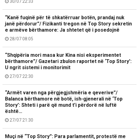
30/07 22:33
“Kanë fuqinë për të shkatërruar botën, prandaj nuk
janë përdorur”/ Fizikanti tregon në Top Story sekretin
e armëve bërthamore: Ja shtetet që i posedojnë
28/07 08:05
“Shqipëria mori masa kur Kina nisi eksperimentet
bërthamore”/ Gazetari zbulon raportet në ‘Top Story’:
U ngrit sistemi i monitorimit
27/07 22:30
“Armët varen nga përgjegjshmëria e qeverive”/
Balanca bërthamore në botë, ish-gjenerali në ‘Top
Story’: Shteti i parë që mund t’i përdorë në luftë
është…
27/07 21:30
Muçi në “Top Story”: Para parlamentit, protestë me