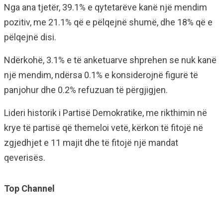
Nga ana tjetër, 39.1% e qytetarëve kanë një mendim
pozitiv, me 21.1% që e pëlqejnë shumë, dhe 18% që e
pëlqejnë disi.
Ndërkohë, 3.1% e të anketuarve shprehen se nuk kanë
një mendim, ndërsa 0.1% e konsiderojnë figurë të
panjohur dhe 0.2% refuzuan të përgjigjen.
Lideri historik i Partisë Demokratike, me rikthimin në
krye të partisë që themeloi vetë, kërkon të fitojë në
zgjedhjet e 11 majit dhe të fitojë një mandat
qeverisës.
Top Channel