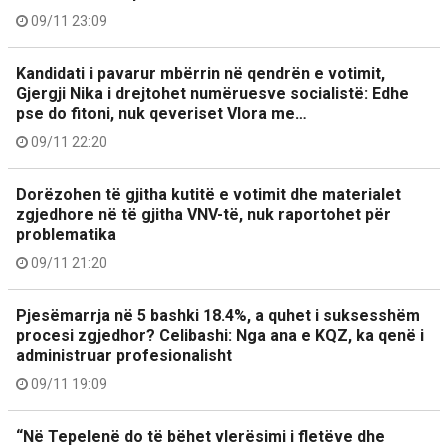
09/11 23:09
Kandidati i pavarur mbërrin në qendrën e votimit,
Gjergji Nika i drejtohet numëruesve socialistë: Edhe
pse do fitoni, nuk qeveriset Vlora me…
09/11 22:20
Dorëzohen të gjitha kutitë e votimit dhe materialet
zgjedhore në të gjitha VNV-të, nuk raportohet për
problematika
09/11 21:20
Pjesëmarrja në 5 bashki 18.4%, a quhet i suksesshëm
procesi zgjedhor? Celibashi: Nga ana e KQZ, ka qenë i
administruar profesionalisht
09/11 19:09
“Në Tepelenë do të bëhet vlerësimi i fletëve dhe