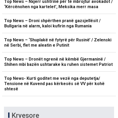
Top News – Nxjerr ushtrinë për të mbrojtur avokadot /
‘Kërcënohen nga kartelet’, Meksika merr masa
Top News – Droni shpërthen pranë gazsjellësit /
Bullgaria në alarm, kaloi kufirin nga Rumania
Top News – ‘Shuplakë në fytyrë për Rusinë’ / Zelenski
në Serbi, flet me aleatin e Putinit
Top News – Dronët ngrenë në këmbë Gjermaninë /
Shihen mbi bazën ushtarake ku ruhen sistemet Patriot
Top News- Kurti goditet me vezë nga deputetja/
Tensione në Kuvend pas kërkesës së VV për kohë
shtesë
Kryesore