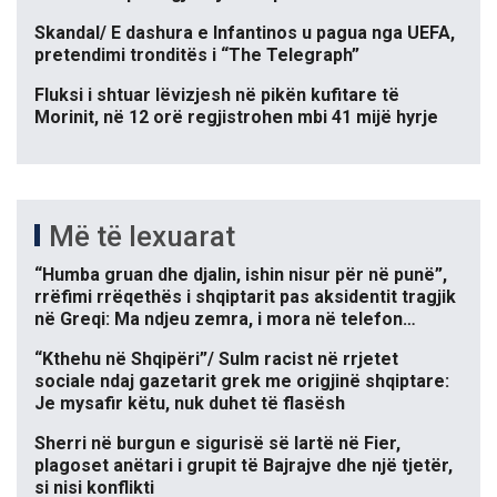
Skandal/ E dashura e Infantinos u pagua nga UEFA,
pretendimi tronditës i “The Telegraph”
Fluksi i shtuar lëvizjesh në pikën kufitare të
Morinit, në 12 orë regjistrohen mbi 41 mijë hyrje
Më të lexuarat
“Humba gruan dhe djalin, ishin nisur për në punë”,
rrëfimi rrëqethës i shqiptarit pas aksidentit tragjik
në Greqi: Ma ndjeu zemra, i mora në telefon…
“Kthehu në Shqipëri”/ Sulm racist në rrjetet
sociale ndaj gazetarit grek me origjinë shqiptare:
Je mysafir këtu, nuk duhet të flasësh
Sherri në burgun e sigurisë së lartë në Fier,
plagoset anëtari i grupit të Bajrajve dhe një tjetër,
si nisi konflikti