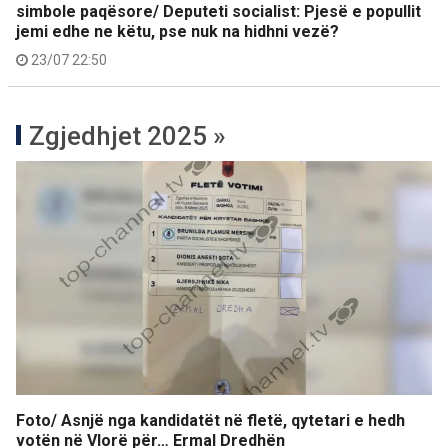
simbole paqësore/ Deputeti socialist: Pjesë e popullit
jemi edhe ne këtu, pse nuk na hidhni vezë?
23/07 22:50
Zgjedhjet 2025 »
Foto/ Asnjë nga kandidatët në fletë, qytetari e hedh
votën në Vlorë për… Ermal Dredhën