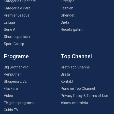
Kategoria Superiore
Lifestyle
Kategoria e Parë
Fashion
Premier League
Shëndeti
La Liga
Dieta
Serie A
Receta gatimi
Shumësportësh
Sport Gossip
Programe
Top Channel
Big Brother VIP
Rreth Top Channel
Për’puthen
Bileta
Shqipëria LIVE
Kontakt
Fiks Fare
Puno në Top Channel
Video
Privacy Policy & Terms of Use
Të gjitha programet
Aksesueshmëria
Guida TV