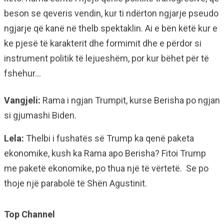
beson se qeveris vendin, kur ti ndërton ngjarje pseudo
ngjarje që kanë në thelb spektaklin. Ai e bën këtë kur e
ke pjesë të karakterit dhe formimit dhe e përdor si
instrument politik të lejueshëm, por kur bëhet për të
fshehur…
Vangjeli:
Rama i ngjan Trumpit, kurse Berisha po ngjan
si gjumashi Biden.
Lela:
Thelbi i fushatës së Trump ka qenë paketa
ekonomike, kush ka Rama apo Berisha? Fitoi Trump
me paketë ekonomike, po thua një të vërtetë. Se po
thoje një parabolë të Shën Agustinit.
Top Channel