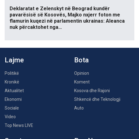
Deklaratat e Zelenskyt në Beograd kundër
pavarësisë së Kosovës, Majko nxjerr foton me
flamurin kuqezi në parlamentin ukrainas: Aleanca
nuk përcaktohet nga…
Lajme
Bota
Politikë
Opinion
Kronikë
Koment
Aktualitet
Kosova dhe Rajoni
Ekonomi
Shkencë dhe Teknologji
Sociale
Auto
Video
Top News LIVE