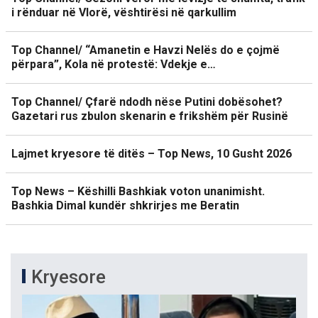
i rënduar në Vlorë, vështirësi në qarkullim
Top Channel/ “Amanetin e Havzi Nelës do e çojmë
përpara”, Kola në protestë: Vdekje e…
Top Channel/ Çfarë ndodh nëse Putini dobësohet?
Gazetari rus zbulon skenarin e frikshëm për Rusinë
Lajmet kryesore të ditës – Top News, 10 Gusht 2026
Top News – Këshilli Bashkiak voton unanimisht.
Bashkia Dimal kundër shkrirjes me Beratin
Kryesore