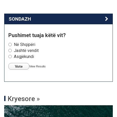
SONDAZH
Pushimet tuaja këtë vit?
Në Shqipëri
Jashtë vendit
Asgjëkundi
Vote
View Results
Kryesore »