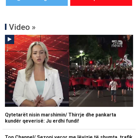
Video »
Qytetarët nisin marshimin/ Thirrje dhe pankarta
kundër qeverisë: Ju erdhi fundi!
Top Channel/ Sezoni veror me lëvizje të shumta, trafik