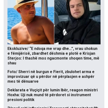
Ekskluzive/ “E ndoqa me vrap dhe…”, vrau shokun
e fëmijërisë, zbardhet dëshmia e plotë e Krisjan
Sterjos: I thashë mos ngacmonte shoqen time, më
shau
Foto/ Sherri në burgun e Fierit, zbulohet arma e
improvizuar që u përdor në përplasjen e ashpër
mes të dënuarve
Deklarata e Vuçiçit për lumin Ibër, reagon ministri
Hoxha: Uji nuk mund të përdoret si instrument
presioni politik