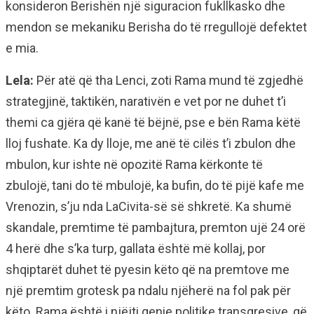
konsideron Berishën një siguracion fukllkasko dhe
mendon se mekaniku Berisha do të rregullojë defektet
e mia.
Lela:
Për atë që tha Lenci, zoti Rama mund të zgjedhë
strategjinë, taktikën, narativën e vet por ne duhet t’i
themi ca gjëra që kanë të bëjnë, pse e bën Rama këtë
lloj fushate. Ka dy lloje, me anë të cilës t’i zbulon dhe
mbulon, kur ishte në opozitë Rama kërkonte të
zbulojë, tani do të mbulojë, ka bufin, do të pijë kafe me
Vrenozin, s’ju nda LaCivita-së së shkretë. Ka shumë
skandale, premtime të pambajtura, premton ujë 24 orë
4 herë dhe s’ka turp, gallata është më kollaj, por
shqiptarët duhet të pyesin këto që na premtove me
një premtim grotesk pa ndalu njëherë na fol pak për
këto. Rama është i njëjti qenie politike transgresive, që