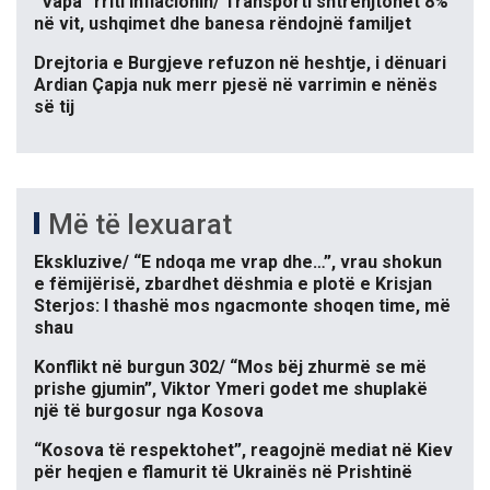
“Vapa” rriti inflacionin/ Transporti shtrenjtohet 8%
në vit, ushqimet dhe banesa rëndojnë familjet
Drejtoria e Burgjeve refuzon në heshtje, i dënuari
Ardian Çapja nuk merr pjesë në varrimin e nënës
së tij
Më të lexuarat
Ekskluzive/ “E ndoqa me vrap dhe…”, vrau shokun
e fëmijërisë, zbardhet dëshmia e plotë e Krisjan
Sterjos: I thashë mos ngacmonte shoqen time, më
shau
Konflikt në burgun 302/ “Mos bëj zhurmë se më
prishe gjumin”, Viktor Ymeri godet me shuplakë
një të burgosur nga Kosova
“Kosova të respektohet”, reagojnë mediat në Kiev
për heqjen e flamurit të Ukrainës në Prishtinë