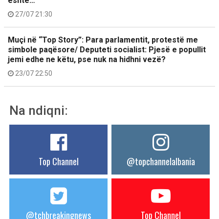
është…
27/07 21:30
Muçi në “Top Story”: Para parlamentit, protestë me
simbole paqësore/ Deputeti socialist: Pjesë e popullit
jemi edhe ne këtu, pse nuk na hidhni vezë?
23/07 22:50
Na ndiqni:
Top Channel
@topchannelalbania
@tchbreakingnews
Top Channel