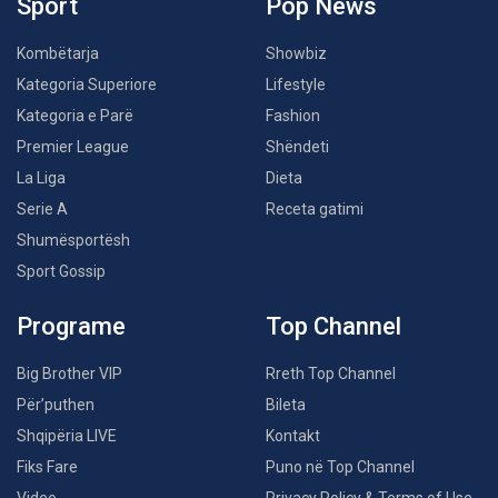
Sport
Pop News
Kombëtarja
Showbiz
Kategoria Superiore
Lifestyle
Kategoria e Parë
Fashion
Premier League
Shëndeti
La Liga
Dieta
Serie A
Receta gatimi
Shumësportësh
Sport Gossip
Programe
Top Channel
Big Brother VIP
Rreth Top Channel
Për’puthen
Bileta
Shqipëria LIVE
Kontakt
Fiks Fare
Puno në Top Channel