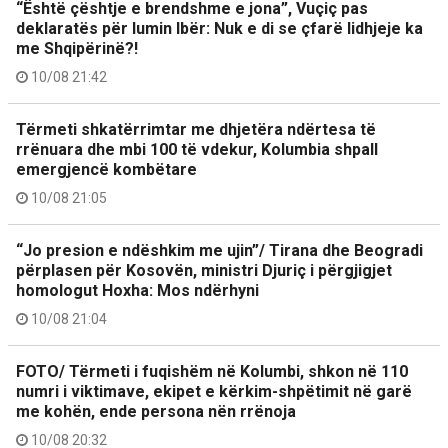
“Është çështje e brendshme e jona”, Vuçiç pas
deklaratës për lumin Ibër: Nuk e di se çfarë lidhjeje ka
me Shqipërinë?!
10/08 21:42
Tërmeti shkatërrimtar me dhjetëra ndërtesa të
rrënuara dhe mbi 100 të vdekur, Kolumbia shpall
emergjencë kombëtare
10/08 21:05
“Jo presion e ndëshkim me ujin”/ Tirana dhe Beogradi
përplasen për Kosovën, ministri Djuriç i përgjigjet
homologut Hoxha: Mos ndërhyni
10/08 21:04
FOTO/ Tërmeti i fuqishëm në Kolumbi, shkon në 110
numri i viktimave, ekipet e kërkim-shpëtimit në garë
me kohën, ende persona nën rrënoja
10/08 20:32