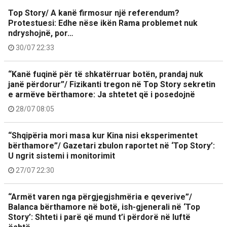
Top Story/ A kanë firmosur një referendum?
Protestuesi: Edhe nëse ikën Rama problemet nuk
ndryshojnë, por…
30/07 22:33
“Kanë fuqinë për të shkatërruar botën, prandaj nuk
janë përdorur”/ Fizikanti tregon në Top Story sekretin
e armëve bërthamore: Ja shtetet që i posedojnë
28/07 08:05
“Shqipëria mori masa kur Kina nisi eksperimentet
bërthamore”/ Gazetari zbulon raportet në ‘Top Story’:
U ngrit sistemi i monitorimit
27/07 22:30
“Armët varen nga përgjegjshmëria e qeverive”/
Balanca bërthamore në botë, ish-gjenerali në ‘Top
Story’: Shteti i parë që mund t’i përdorë në luftë