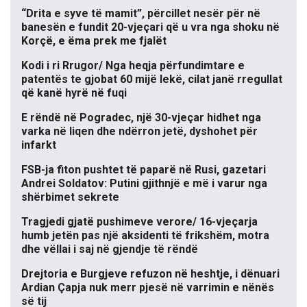
“Drita e syve të mamit”, përcillet nesër për në
banesën e fundit 20-vjeçari që u vra nga shoku në
Korçë, e ëma prek me fjalët
Kodi i ri Rrugor/ Nga heqja përfundimtare e
patentës te gjobat 60 mijë lekë, cilat janë rregullat
që kanë hyrë në fuqi
E rëndë në Pogradec, një 30-vjeçar hidhet nga
varka në liqen dhe ndërron jetë, dyshohet për
infarkt
FSB-ja fiton pushtet të paparë në Rusi, gazetari
Andrei Soldatov: Putini gjithnjë e më i varur nga
shërbimet sekrete
Tragjedi gjatë pushimeve verore/ 16-vjeçarja
humb jetën pas një aksidenti të frikshëm, motra
dhe vëllai i saj në gjendje të rëndë
Drejtoria e Burgjeve refuzon në heshtje, i dënuari
Ardian Çapja nuk merr pjesë në varrimin e nënës
së tij