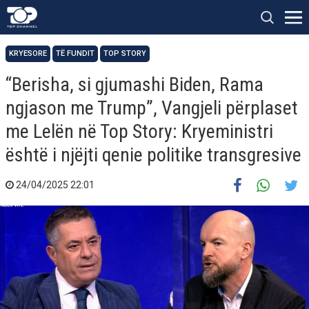
KRYESORE
TË FUNDIT
TOP STORY
“Berisha, si gjumashi Biden, Rama
ngjason me Trump”, Vangjeli përplaset
me Lelën në Top Story: Kryeministri
është i njëjti qenie politike transgresive
24/04/2025 22:01