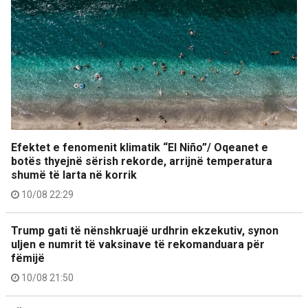
Efektet e fenomenit klimatik “El Niño”/ Oqeanet e
botës thyejnë sërish rekorde, arrijnë temperatura
shumë të larta në korrik
10/08 22:29
Trump gati të nënshkruajë urdhrin ekzekutiv, synon
uljen e numrit të vaksinave të rekomanduara për
fëmijë
10/08 21:50