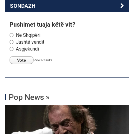
SONDAZH
Pushimet tuaja këtë vit?
Në Shqipëri
Jashtë vendit
Asgjëkundi
Vote
View Results
Pop News »