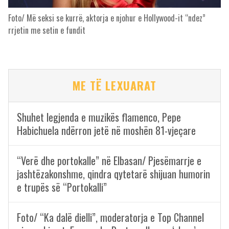
Foto/ Më seksi se kurrë, aktorja e njohur e Hollywood-it “ndez”
rrjetin me setin e fundit
ME TË LEXUARAT
Shuhet legjenda e muzikës flamenco, Pepe
Habichuela ndërron jetë në moshën 81-vjeçare
“Verë dhe portokalle” në Elbasan/ Pjesëmarrje e
jashtëzakonshme, qindra qytetarë shijuan humorin
e trupës së “Portokalli”
Foto/ “Ka dalë dielli”, moderatorja e Top Channel