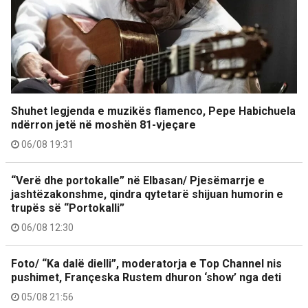
Shuhet legjenda e muzikës flamenco, Pepe Habichuela
ndërron jetë në moshën 81-vjeçare
06/08 19:31
“Verë dhe portokalle” në Elbasan/ Pjesëmarrje e
jashtëzakonshme, qindra qytetarë shijuan humorin e
trupës së “Portokalli”
06/08 12:30
Foto/ “Ka dalë dielli”, moderatorja e Top Channel nis
pushimet, Françeska Rustem dhuron ‘show’ nga deti
05/08 21:56