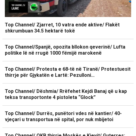
Top Channel/ Zjarret, 10 vatra ende aktive/ Flakët
shkrumbuan 34.5 hektarë tokë
Top Channel/Spanjë, opozita bllokon qeverinë/ Lufta
politike lë në rrugë 1000 fëmijë marokenë
Top Channel/ Protesta e 68-të në Tiranë/ Protestuesit
thirrje për Gjykatën e Lartë: Pezulloni…
Top Channel/ Dëshmia/ Rrëfehet Kejdi Banaj që u kap
teksa transportonte 4 pistoleta “Glock”
Top Channel/ Durrës, punëtori vdes në kantier/ 40-
vjeçari u transportua në spital, por nuk mbijetoi
Top Channel/ OKB thirrje Moskës e Kievit/ Guterres: