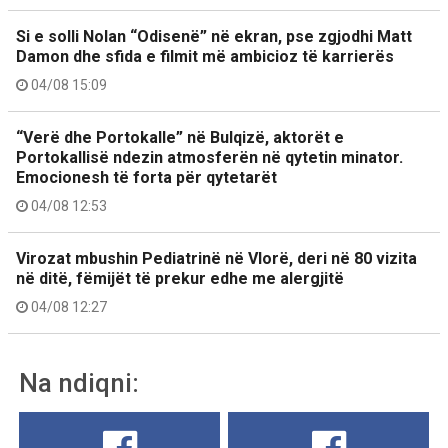
Si e solli Nolan “Odisenë” në ekran, pse zgjodhi Matt
Damon dhe sfida e filmit më ambicioz të karrierës
04/08 15:09
“Verë dhe Portokalle” në Bulqizë, aktorët e
Portokallisë ndezin atmosferën në qytetin minator.
Emocionesh të forta për qytetarët
04/08 12:53
Virozat mbushin Pediatrinë në Vlorë, deri në 80 vizita
në ditë, fëmijët të prekur edhe me alergjitë
04/08 12:27
Na ndiqni: