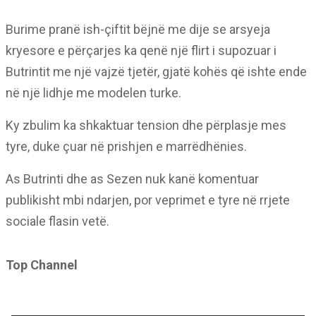
Burime pranë ish-çiftit bëjnë me dije se arsyeja
kryesore e përçarjes ka qenë një flirt i supozuar i
Butrintit me një vajzë tjetër, gjatë kohës që ishte ende
në një lidhje me modelen turke.
Ky zbulim ka shkaktuar tension dhe përplasje mes
tyre, duke çuar në prishjen e marrëdhënies.
As Butrinti dhe as Sezen nuk kanë komentuar
publikisht mbi ndarjen, por veprimet e tyre në rrjete
sociale flasin vetë.
Top Channel