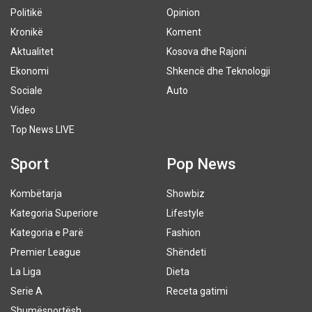
Politikë
Opinion
Kronikë
Koment
Aktualitet
Kosova dhe Rajoni
Ekonomi
Shkencë dhe Teknologji
Sociale
Auto
Video
Top News LIVE
Sport
Pop News
Kombëtarja
Showbiz
Kategoria Superiore
Lifestyle
Kategoria e Parë
Fashion
Premier League
Shëndeti
La Liga
Dieta
Serie A
Receta gatimi
Shumësportësh