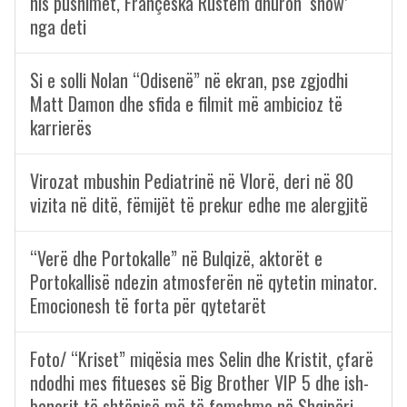
nis pushimet, Françeska Rustem dhuron ‘show’
nga deti
Si e solli Nolan “Odisenë” në ekran, pse zgjodhi
Matt Damon dhe sfida e filmit më ambicioz të
karrierës
Virozat mbushin Pediatrinë në Vlorë, deri në 80
vizita në ditë, fëmijët të prekur edhe me alergjitë
“Verë dhe Portokalle” në Bulqizë, aktorët e
Portokallisë ndezin atmosferën në qytetin minator.
Emocionesh të forta për qytetarët
Foto/ “Kriset” miqësia mes Selin dhe Kristit, çfarë
ndodhi mes fitueses së Big Brother VIP 5 dhe ish-
banorit të shtëpisë më të famshme në Shqipëri