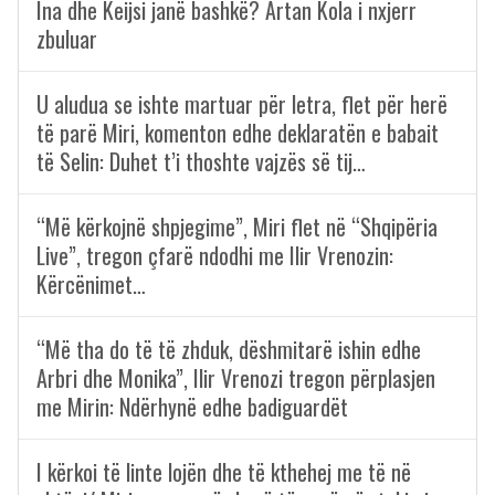
Ina dhe Keijsi janë bashkë? Artan Kola i nxjerr
zbuluar
U aludua se ishte martuar për letra, flet për herë
të parë Miri, komenton edhe deklaratën e babait
të Selin: Duhet t’i thoshte vajzës së tij…
“Më kërkojnë shpjegime”, Miri flet në “Shqipëria
Live”, tregon çfarë ndodhi me Ilir Vrenozin:
Kërcënimet…
“Më tha do të të zhduk, dëshmitarë ishin edhe
Arbri dhe Monika”, Ilir Vrenozi tregon përplasjen
me Mirin: Ndërhynë edhe badiguardët
I kërkoi të linte lojën dhe të kthehej me të në