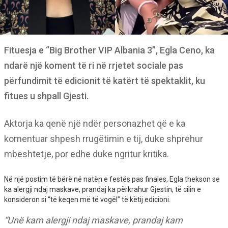
Fituesja e “Big Brother VIP Albania 3”, Egla Ceno, ka
ndarë një koment të ri në rrjetet sociale pas
përfundimit të edicionit të katërt të spektaklit, ku
fitues u shpall Gjesti.
Aktorja ka qenë një ndër personazhet që e ka
komentuar shpesh rrugëtimin e tij, duke shprehur
mbështetje, por edhe duke ngritur kritika.
Në një postim të bërë në natën e festës pas finales, Egla thekson se
ka alergji ndaj maskave, prandaj ka përkrahur Gjestin, të cilin e
konsideron si “të keqen më të vogël” të këtij edicioni.
“Unë kam alergji ndaj maskave, prandaj kam