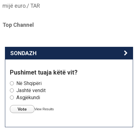
mijë euro./ TAR
Top Channel
SONDAZH
Pushimet tuaja këtë vit?
Në Shqipëri
Jashtë vendit
Asgjëkundi
Vote
View Results