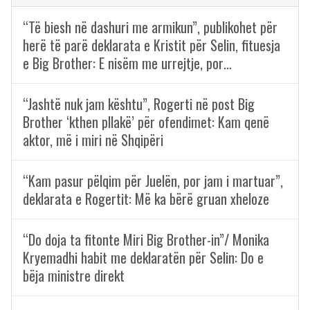
“Të biesh në dashuri me armikun”, publikohet për
herë të parë deklarata e Kristit për Selin, fituesja
e Big Brother: E nisëm me urrejtje, por…
“Jashtë nuk jam kështu”, Rogerti në post Big
Brother ‘kthen pllakë’ për ofendimet: Kam qenë
aktor, më i miri në Shqipëri
“Kam pasur pëlqim për Juelën, por jam i martuar”,
deklarata e Rogertit: Më ka bërë gruan xheloze
“Do doja ta fitonte Miri Big Brother-in”/ Monika
Kryemadhi habit me deklaratën për Selin: Do e
bëja ministre direkt