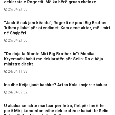
deklarata e Rogertit: Më ka bërë gruan xheloze
25/04 21:53
“Jashtë nuk jam kështu”, Rogerti në post Big Brother
‘kthen pllakë’ për ofendimet: Kam qenë aktor, më i miri
në Shqipëri
25/04 21:50
“Do doja ta fitonte Miri Big Brother-in”/ Monika
Kryemadhi habit me deklaratën për Selin: Do e bëja
ministre direkt
24/04 11:38
Ina dhe Keijsi janë bashkë? Artan Kola i nxjerr zbuluar
24/04 07:52
U aludua se ishte martuar për letra, flet për herë të
parë Miri, komenton edhe deklaratën e babait të Selin: