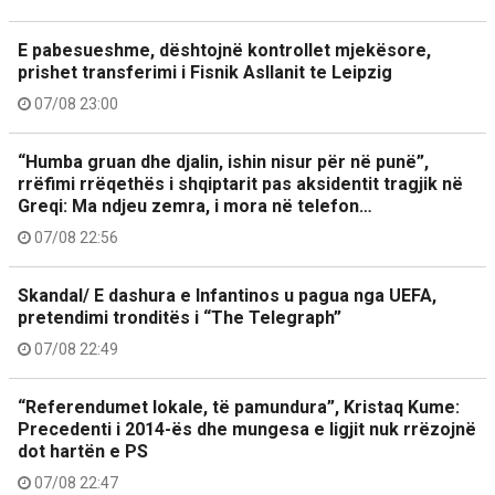
E pabesueshme, dështojnë kontrollet mjekësore,
prishet transferimi i Fisnik Asllanit te Leipzig
07/08 23:00
“Humba gruan dhe djalin, ishin nisur për në punë”,
rrëfimi rrëqethës i shqiptarit pas aksidentit tragjik në
Greqi: Ma ndjeu zemra, i mora në telefon…
07/08 22:56
Skandal/ E dashura e Infantinos u pagua nga UEFA,
pretendimi tronditës i “The Telegraph”
07/08 22:49
“Referendumet lokale, të pamundura”, Kristaq Kume:
Precedenti i 2014-ës dhe mungesa e ligjit nuk rrëzojnë
dot hartën e PS
07/08 22:47