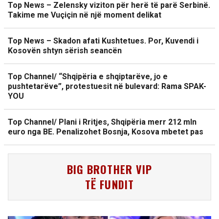
Top News – Zelensky viziton për herë të parë Serbinë.
Takime me Vuçiçin në një moment delikat
Top News – Skadon afati Kushtetues. Por, Kuvendi i
Kosovën shtyn sërish seancën
Top Channel/ “Shqipëria e shqiptarëve, jo e
pushtetarëve”, protestuesit në bulevard: Rama SPAK-
YOU
Top Channel/ Plani i Rritjes, Shqipëria merr 212 mln
euro nga BE. Penalizohet Bosnja, Kosova mbetet pas
BIG BROTHER VIP
TË FUNDIT