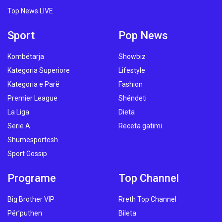
Top News LIVE
Sport
Pop News
Kombëtarja
Showbiz
Kategoria Superiore
Lifestyle
Kategoria e Parë
Fashion
Premier League
Shëndeti
La Liga
Dieta
Serie A
Receta gatimi
Shumësportësh
Sport Gossip
Programe
Top Channel
Big Brother VIP
Rreth Top Channel
Për’puthen
Bileta