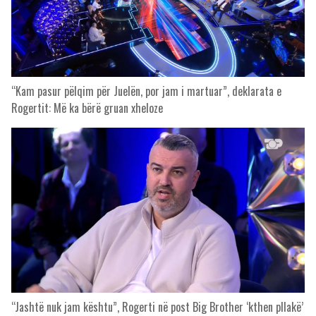
“Kam pasur pëlqim për Juelën, por jam i martuar”, deklarata e
Rogertit: Më ka bërë gruan xheloze
“Jashtë nuk jam kështu”, Rogerti në post Big Brother ‘kthen pllakë’