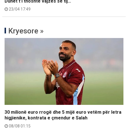
Duhet t’i thoshte vajzës së tij…
23/04 17:49
Kryesore »
30 milionë euro rrogë dhe 5 mijë euro vetëm për letra
higjienike, kontrata e çmendur e Salah
08/08 01:15