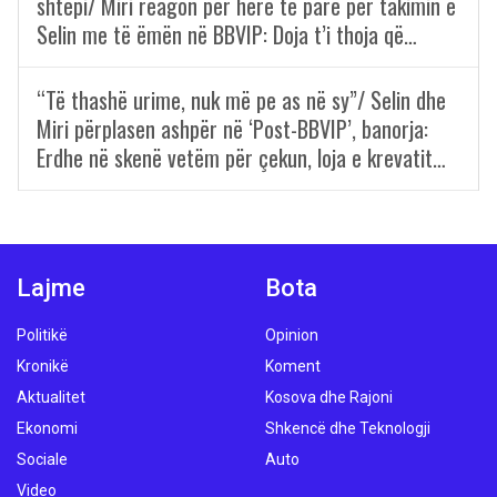
shtëpi/ Miri reagon për herë të parë për takimin e
Selin me të ëmën në BBVIP: Doja t’i thoja që…
“Të thashë urime, nuk më pe as në sy”/ Selin dhe
Miri përplasen ashpër në ‘Post-BBVIP’, banorja:
Erdhe në skenë vetëm për çekun, loja e krevatit…
Lajme
Bota
Politikë
Opinion
Kronikë
Koment
Aktualitet
Kosova dhe Rajoni
Ekonomi
Shkencë dhe Teknologji
Sociale
Auto
Video