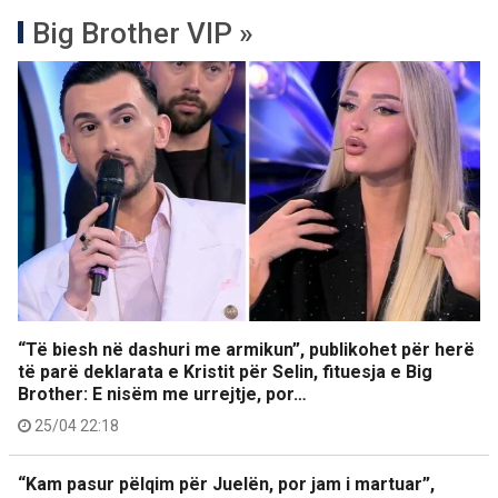
Big Brother VIP »
“Të biesh në dashuri me armikun”, publikohet për herë
të parë deklarata e Kristit për Selin, fituesja e Big
Brother: E nisëm me urrejtje, por…
25/04 22:18
“Kam pasur pëlqim për Juelën, por jam i martuar”,