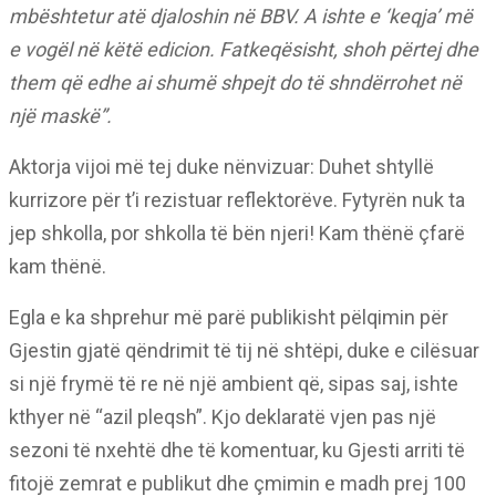
mbështetur atë djaloshin në BBV. A ishte e ‘keqja’ më
e vogël në këtë edicion. Fatkeqësisht, shoh përtej dhe
them që edhe ai shumë shpejt do të shndërrohet në
një maskë”.
Aktorja vijoi më tej duke nënvizuar: Duhet shtyllë
kurrizore për t’i rezistuar reflektorëve. Fytyrën nuk ta
jep shkolla, por shkolla të bën njeri! Kam thënë çfarë
kam thënë.
Egla e ka shprehur më parë publikisht pëlqimin për
Gjestin gjatë qëndrimit të tij në shtëpi, duke e cilësuar
si një frymë të re në një ambient që, sipas saj, ishte
kthyer në “azil pleqsh”. Kjo deklaratë vjen pas një
sezoni të nxehtë dhe të komentuar, ku Gjesti arriti të
fitojë zemrat e publikut dhe çmimin e madh prej 100