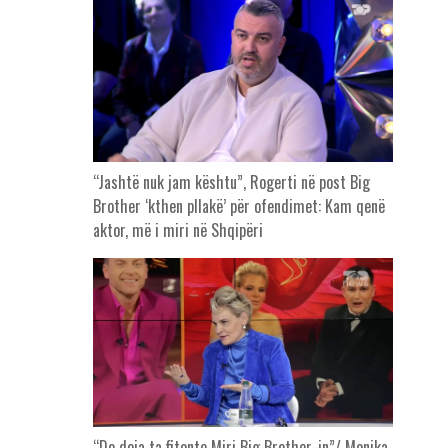
“Jashtë nuk jam kështu”, Rogerti në post Big
Brother ‘kthen pllakë’ për ofendimet: Kam qenë
aktor, më i miri në Shqipëri
“Do doja ta fitonte Miri Big Brother-in”/ Monika