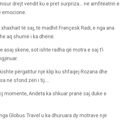
sur drejt vendit ku e pret surpriza… në amfiteatrin e
më emocione.
xhaxhait të saj, të madhit Françesk Radi, e nga ana
dhe aq shumë i ka dhënë.
asaj skene, sot ishte radha që motra e saj t’i
mgjinuar.
 kishte përgatitur një klip ku shfaqej Rozana dhe
a në sfond zëri i tij….
tij momente, Andeta ka shkuar pranë saj duke e
nga Globus Travel u ka dhuruara dy motrave një