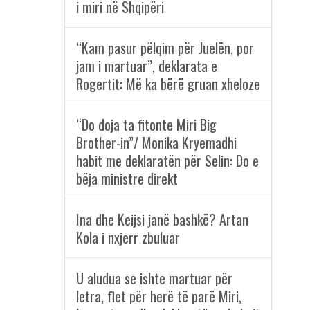
i miri në Shqipëri
“Kam pasur pëlqim për Juelën, por
jam i martuar”, deklarata e
Rogertit: Më ka bërë gruan xheloze
“Do doja ta fitonte Miri Big
Brother-in”/ Monika Kryemadhi
habit me deklaratën për Selin: Do e
bëja ministre direkt
Ina dhe Keijsi janë bashkë? Artan
Kola i nxjerr zbuluar
U aludua se ishte martuar për
letra, flet për herë të parë Miri,