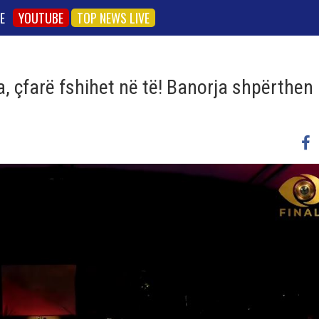
E
YOUTUBE
TOP NEWS LIVE
, çfarë fshihet në të! Banorja shpërthen 