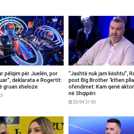
r pëlqim për Juelën, por
“Jashtë nuk jam kështu”, R
uar”, deklarata e Rogertit:
post Big Brother ‘kthen plla
ë gruan xheloze
ofendimet: Kam qenë aktor,
në Shqipëri
53
25/04 21:50