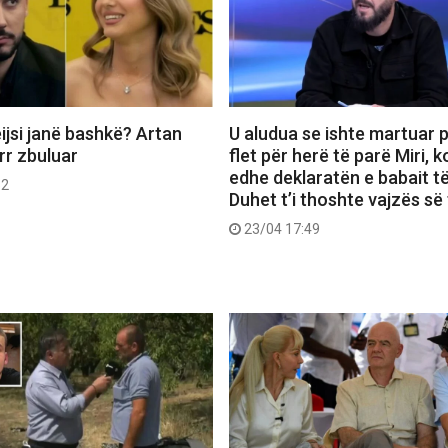
ijsi janë bashkë? Artan
U aludua se ishte martuar p
err zbuluar
flet për herë të parë Miri,
edhe deklaratën e babait të
52
Duhet t’i thoshte vajzës së 
23/04 17:49