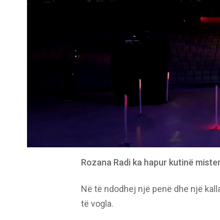
Rozana Radi ka hapur kutinë misteri
Në të ndodhej një penë dhe një kalla
të vogla.