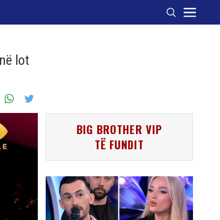
në lot
BIG BROTHER VIP
TË FUNDIT