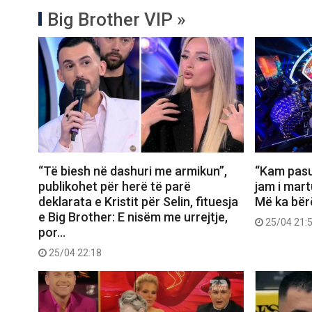
Big Brother VIP »
“Të biesh në dashuri me armikun”,
“Kam pasu
publikohet për herë të parë
jam i mart
deklarata e Kristit për Selin, fituesja
Më ka bër
e Big Brother: E nisëm me urrejtje,
25/04 21:
por…
25/04 22:18