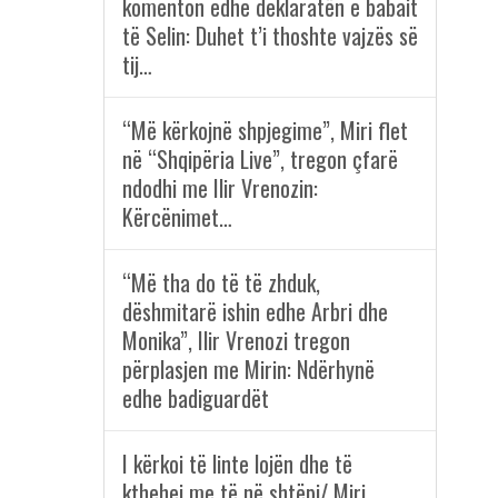
komenton edhe deklaratën e babait
të Selin: Duhet t’i thoshte vajzës së
tij…
“Më kërkojnë shpjegime”, Miri flet
në “Shqipëria Live”, tregon çfarë
ndodhi me Ilir Vrenozin:
Kërcënimet…
“Më tha do të të zhduk,
dëshmitarë ishin edhe Arbri dhe
Monika”, Ilir Vrenozi tregon
përplasjen me Mirin: Ndërhynë
edhe badiguardët
I kërkoi të linte lojën dhe të
kthehej me të në shtëpi/ Miri