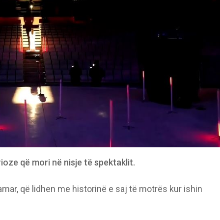
oze që mori në nisje të spektaklit.
mar, që lidhen me historinë e saj të motrës kur ishin