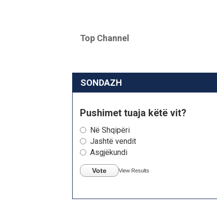
Top Channel
SONDAZH
Pushimet tuaja këtë vit?
Në Shqipëri
Jashtë vendit
Asgjëkundi
Vote
View Results