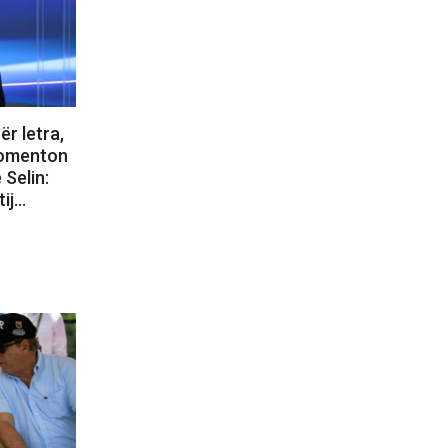
ër letra,
 komenton
 Selin:
tij…