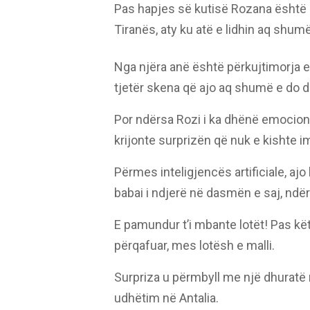
Pas hapjes së kutisë Rozana është ni
Tiranës, aty ku atë e lidhin aq shu
Nga njëra anë është përkujtimorja e 
tjetër skena që ajo aq shumë e do 
Por ndërsa Rozi i ka dhënë emocione 
krijonte surprizën që nuk e kishte i
Përmes inteligjencës artificiale, ajo
babai i ndjerë në dasmën e saj, ndërs
E pamundur t’i mbante lotët! Pas kë
përqafuar, mes lotësh e malli.
Surpriza u përmbyll me një dhuratë 
udhëtim në Antalia.