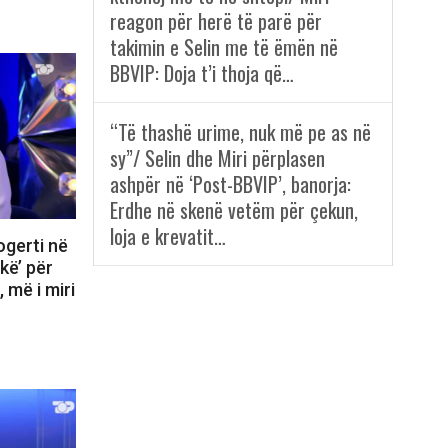
reagon për herë të parë për
takimin e Selin me të ëmën në
BBVIP: Doja t’i thoja që…
“Të thashë urime, nuk më pe as në
sy”/ Selin dhe Miri përplasen
ashpër në ‘Post-BBVIP’, banorja:
Erdhe në skenë vetëm për çekun,
loja e krevatit…
ogerti në
kë’ për
 më i miri