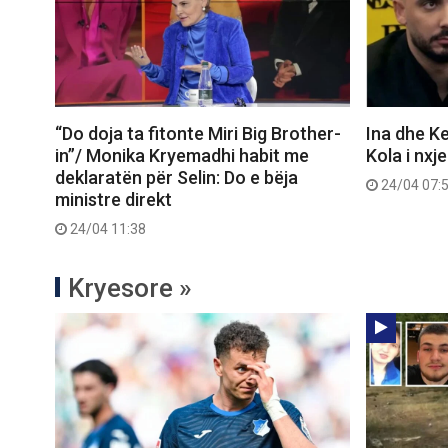
“Do doja ta fitonte Miri Big Brother-
Ina dhe Ke
in”/ Monika Kryemadhi habit me
Kola i nxj
deklaratën për Selin: Do e bëja
24/04 07:
ministre direkt
24/04 11:38
Kryesore »