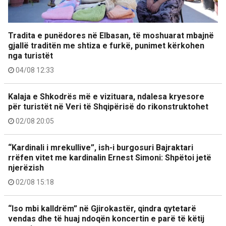
Tradita e punëdores në Elbasan, të moshuarat mbajnë
gjallë traditën me shtiza e furkë, punimet kërkohen
nga turistët
04/08 12:33
Kalaja e Shkodrës më e vizituara, ndalesa kryesore
për turistët në Veri të Shqipërisë do rikonstruktohet
02/08 20:05
“Kardinali i mrekullive”, ish-i burgosuri Bajraktari
rrëfen vitet me kardinalin Ernest Simoni: Shpëtoi jetë
njerëzish
02/08 15:18
“Iso mbi kalldrëm” në Gjirokastër, qindra qytetarë
vendas dhe të huaj ndoqën koncertin e parë të këtij