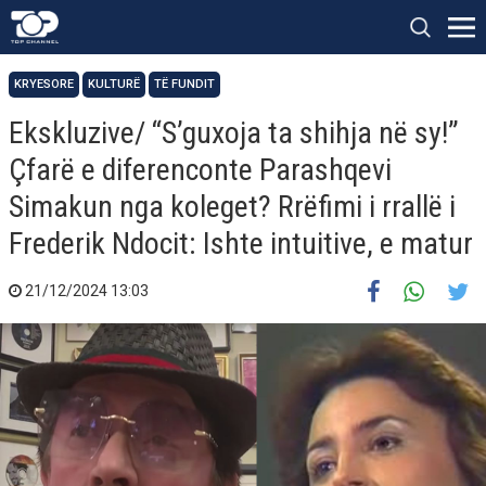
KRYESORE
KULTURË
TË FUNDIT
Ekskluzive/ “S’guxoja ta shihja në sy!”
Çfarë e diferenconte Parashqevi
Simakun nga koleget? Rrëfimi i rrallë i
Frederik Ndocit: Ishte intuitive, e matur
21/12/2024 13:03