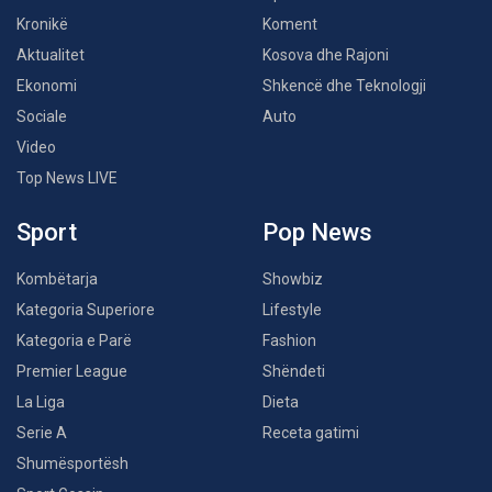
Kronikë
Koment
Aktualitet
Kosova dhe Rajoni
Ekonomi
Shkencë dhe Teknologji
Sociale
Auto
Video
Top News LIVE
Sport
Pop News
Kombëtarja
Showbiz
Kategoria Superiore
Lifestyle
Kategoria e Parë
Fashion
Premier League
Shëndeti
La Liga
Dieta
Serie A
Receta gatimi
Shumësportësh