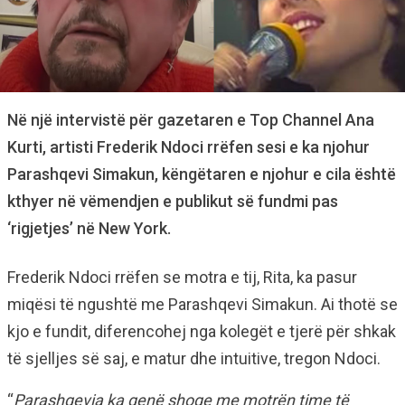
Në një intervistë për gazetaren e Top Channel Ana
Kurti, artisti Frederik Ndoci rrëfen sesi e ka njohur
Parashqevi Simakun, këngëtaren e njohur e cila është
kthyer në vëmendjen e publikut së fundmi pas
‘rigjetjes’ në New York.
Frederik Ndoci rrëfen se motra e tij, Rita, ka pasur
miqësi të ngushtë me Parashqevi Simakun. Ai thotë se
kjo e fundit, diferencohej nga kolegët e tjerë për shkak
të sjelljes së saj, e matur dhe intuitive, tregon Ndoci.
“
Parashqevia ka qenë shoqe me motrën time të