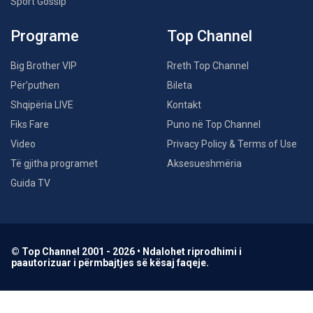
Sport Gossip
Programe
Top Channel
Big Brother VIP
Rreth Top Channel
Për’puthen
Bileta
Shqipëria LIVE
Kontakt
Fiks Fare
Puno në Top Channel
Video
Privacy Policy & Terms of Use
Të gjitha programet
Aksesueshmëria
Guida TV
© Top Channel 2001 - 2026 • Ndalohet riprodhimi i
paautorizuar i përmbajtjes së kësaj faqeje.