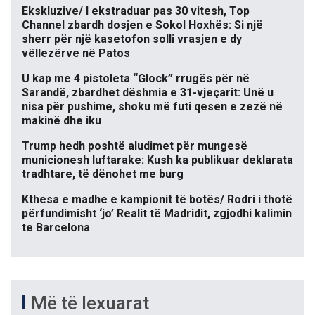
Ekskluzive/ I ekstraduar pas 30 vitesh, Top
Channel zbardh dosjen e Sokol Hoxhës: Si një
sherr për një kasetofon solli vrasjen e dy
vëllezërve në Patos
U kap me 4 pistoleta “Glock” rrugës për në
Sarandë, zbardhet dëshmia e 31-vjeçarit: Unë u
nisa për pushime, shoku më futi qesen e zezë në
makinë dhe iku
Trump hedh poshtë aludimet për mungesë
municionesh luftarake: Kush ka publikuar deklarata
tradhtare, të dënohet me burg
Kthesa e madhe e kampionit të botës/ Rodri i thotë
përfundimisht ‘jo’ Realit të Madridit, zgjodhi kalimin
te Barcelona
Më të lexuarat