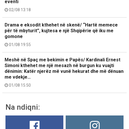
eventi
02/08 13:18
Drama e eksodit kthehet në skenë/ “Hartë memece
për të mbyturit”, kujtesa e një Shqipërie që iku me
gomone
01/08 19:55
Meshë në Spaç me bekimin e Papës/ Kardinali Ernest
Simoni kthehet me një mesazh në burgun ku vuajti
dënimin: Katër njerëz më vunë hekurat dhe më dënuan
me vdekje…
01/08 15:50
Na ndiqni: