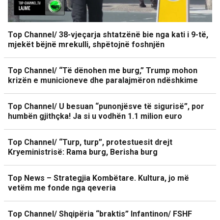
Top Channel/ 38-vjeçarja shtatzënë bie nga kati i 9-të,
mjekët bëjnë mrekulli, shpëtojnë foshnjën
Top Channel/ “Të dënohen me burg,” Trump mohon
krizën e municioneve dhe paralajmëron ndëshkime
Top Channel/ U besuan “punonjësve të sigurisë”, por
humbën gjithçka! Ja si u vodhën 1.1 milion euro
Top Channel/ “Turp, turp”, protestuesit drejt
Kryeministrisë: Rama burg, Berisha burg
Top News – Strategjia Kombëtare. Kultura, jo më
vetëm me fonde nga qeveria
Top Channel/ Shqipëria “braktis” Infantinon/ FSHF