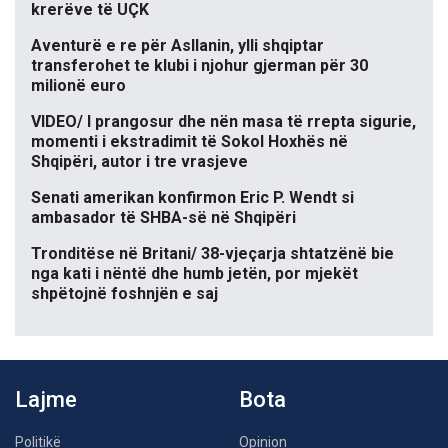
krerëve të UÇK
Aventurë e re për Asllanin, ylli shqiptar
transferohet te klubi i njohur gjerman për 30
milionë euro
VIDEO/ I prangosur dhe nën masa të rrepta sigurie,
momenti i ekstradimit të Sokol Hoxhës në
Shqipëri, autor i tre vrasjeve
Senati amerikan konfirmon Eric P. Wendt si
ambasador të SHBA-së në Shqipëri
Tronditëse në Britani/ 38-vjeçarja shtatzënë bie
nga kati i nëntë dhe humb jetën, por mjekët
shpëtojnë foshnjën e saj
Lajme
Bota
Politikë
Opinion