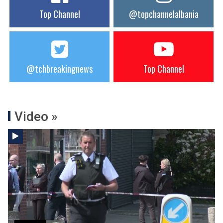
Top Channel
@topchannelalbania
@tchbreakingnews
Top Channel
Video »