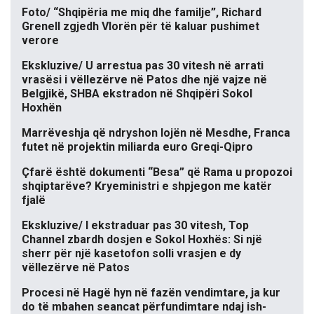
Foto/ “Shqipëria me miq dhe familje”, Richard
Grenell zgjedh Vlorën për të kaluar pushimet
verore
Ekskluzive/ U arrestua pas 30 vitesh në arrati
vrasësi i vëllezërve në Patos dhe një vajze në
Belgjikë, SHBA ekstradon në Shqipëri Sokol
Hoxhën
Marrëveshja që ndryshon lojën në Mesdhe, Franca
futet në projektin miliarda euro Greqi-Qipro
Çfarë është dokumenti “Besa” që Rama u propozoi
shqiptarëve? Kryeministri e shpjegon me katër
fjalë
Ekskluzive/ I ekstraduar pas 30 vitesh, Top
Channel zbardh dosjen e Sokol Hoxhës: Si një
sherr për një kasetofon solli vrasjen e dy
vëllezërve në Patos
Procesi në Hagë hyn në fazën vendimtare, ja kur
do të mbahen seancat përfundimtare ndaj ish-