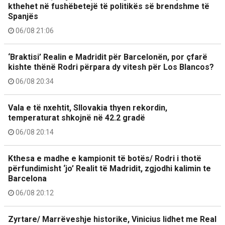
kthehet në fushëbetejë të politikës së brendshme të
Spanjës
06/08 21:06
‘Braktisi’ Realin e Madridit për Barcelonën, por çfarë
kishte thënë Rodri përpara dy vitesh për Los Blancos?
06/08 20:34
Vala e të nxehtit, Sllovakia thyen rekordin,
temperaturat shkojnë në 42.2 gradë
06/08 20:14
Kthesa e madhe e kampionit të botës/ Rodri i thotë
përfundimisht ‘jo’ Realit të Madridit, zgjodhi kalimin te
Barcelona
06/08 20:12
Zyrtare/ Marrëveshje historike, Vinicius lidhet me Real