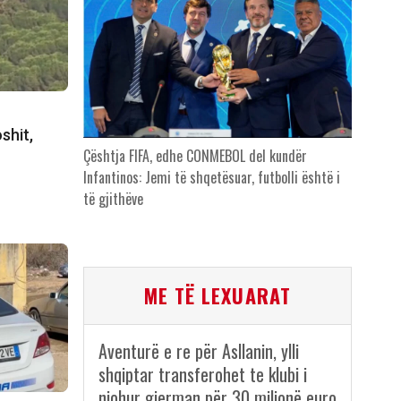
shit,
Çështja FIFA, edhe CONMEBOL del kundër
Infantinos: Jemi të shqetësuar, futbolli është i
të gjithëve
ME TË LEXUARAT
Aventurë e re për Asllanin, ylli
shqiptar transferohet te klubi i
njohur gjerman për 30 milionë euro