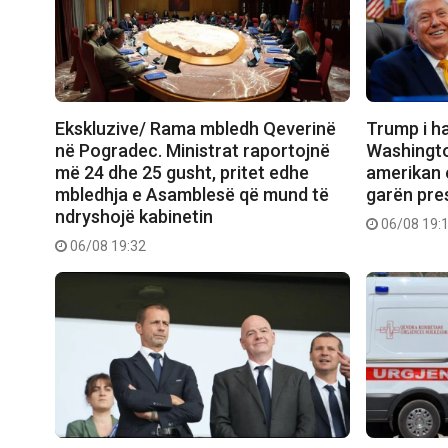
Ekskluzive/ Rama mbledh Qeverinë
Trump i h
në Pogradec. Ministrat raportojnë
Washingto
më 24 dhe 25 gusht, pritet edhe
amerikan e
mbledhja e Asamblesë që mund të
garën pres
ndryshojë kabinetin
06/08 19:
06/08 19:32