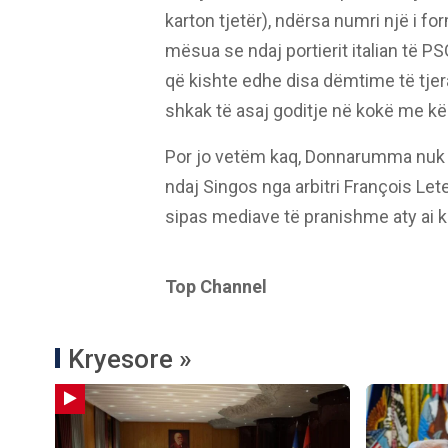
karton tjetër), ndërsa numri një i fo
mësua se ndaj portierit italian të P
që kishte edhe disa dëmtime të tjera
shkak të asaj goditje në kokë me kë
Por jo vetëm kaq, Donnarumma nuk 
ndaj Singos nga arbitri François Lete
sipas mediave të pranishme aty ai ka
Top Channel
Kryesore »