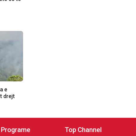
a e
t drejt
Programe
Top Channel