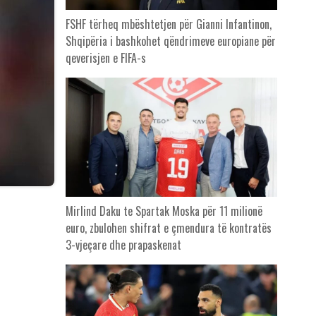
FSHF tërheq mbështetjen për Gianni Infantinon,
Shqipëria i bashkohet qëndrimeve europiane për
qeverisjen e FIFA-s
Mirlind Daku te Spartak Moska për 11 milionë
euro, zbulohen shifrat e çmendura të kontratës
3-vjeçare dhe prapaskenat