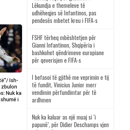
Lëkundja e themeleve të
udhëheqjes së Infantinos, pas
pendesës mbetet kreu i FIFA-s
FSHF tërheq mbështetjen për
Gianni Infantinon, Shqipëria i
bashkohet qëndrimeve europiane
për qeverisjen e FIFA-s
I befasoi të gjithë me veprimin e tij
të”/ Ish-
të fundit, Vinicius Junior merr
d zbulon
vendimin përfundimtar për të
s: Nuk ka
ardhmen
 shumë i
Nuk ka kaluar as një muaj si ‘i
papunë’, për Didier Deschamps vjen