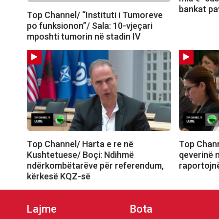
bankat pa
Top Channel/ “Instituti i Tumoreve
po funksionon”/ Sala: 10-vjeçari
mposhti tumorin në stadin IV
Top Channel/ Harta e re në
Top Chan
Kushtetuese/ Boçi: Ndihmë
qeverinë 
ndërkombëtarëve për referendum,
raportojn
kërkesë KQZ-së
Lajme
Bota