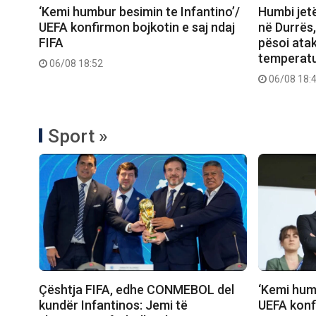
‘Kemi humbur besimin te Infantino’/
Humbi jetë
UEFA konfirmon bojkotin e saj ndaj
në Durrës,
FIFA
pësoi ata
temperatu
06/08 18:52
06/08 18:
Sport »
Çështja FIFA, edhe CONMEBOL del
‘Kemi humb
kundër Infantinos: Jemi të
UEFA konfi