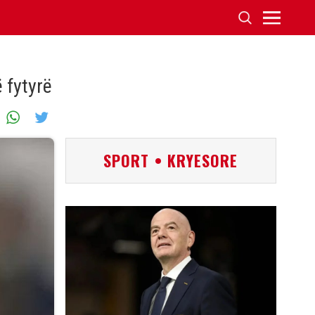
 fytyrë
SPORT • KRYESORE