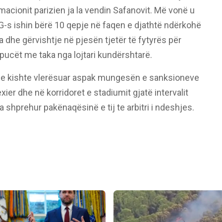
rmacionit parizien ja la vendin Safanovit. Më vonë u
SG-s ishin bërë 10 qepje në faqen e djathtë ndërkohë
 dhe gërvishtje në pjesën tjetër të fytyrës për
pucët me taka nga lojtari kundërshtarë.
e kishte vlerësuar aspak mungesën e sanksioneve
xier dhe në korridoret e stadiumit gjatë intervalit
 shprehur pakënaqësinë e tij te arbitri i ndeshjes.