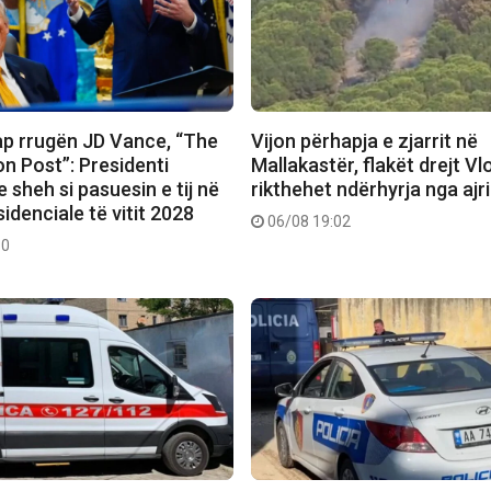
ap rrugën JD Vance, “The
Vijon përhapja e zjarrit në
n Post”: Presidenti
Mallakastër, flakët drejt Vlo
 sheh si pasuesin e tij në
rikthehet ndërhyrja nga ajri
idenciale të vitit 2028
06/08 19:02
10