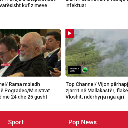
varësisht kufizimeve
infektuar
nel/ Rama mbledh
Top Channel/ Vijon përhapj
në Pogradec/Ministrat
zjarrit në Mallakastër, flakë
ë më 24 dhe 25 gusht
Vloshit, ndërhyrja nga ajri
Sport
Pop News