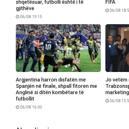
shqetësuar, futbolli është i të
FIFA
gjithëve
06/08 18:
06/08 19:15
Argjentina harron disfatën me
Jo vetëm 
Spanjën në finale, shpall fitoren me
Trabzonsp
Anglinë si ditën kombëtare të
marketing
futbollit
06/08 15:
06/08 16:00