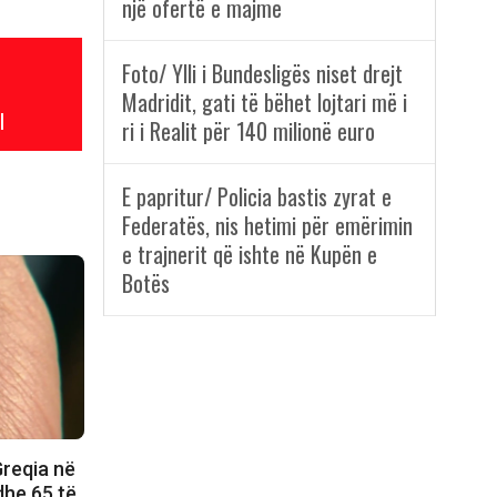
një ofertë e majme
Foto/ Ylli i Bundesligës niset drejt
Madridit, gati të bëhet lojtari më i
l
ri i Realit për 140 milionë euro
E papritur/ Policia bastis zyrat e
Federatës, nis hetimi për emërimin
e trajnerit që ishte në Kupën e
Botës
 Greqia në
dhe 65 të