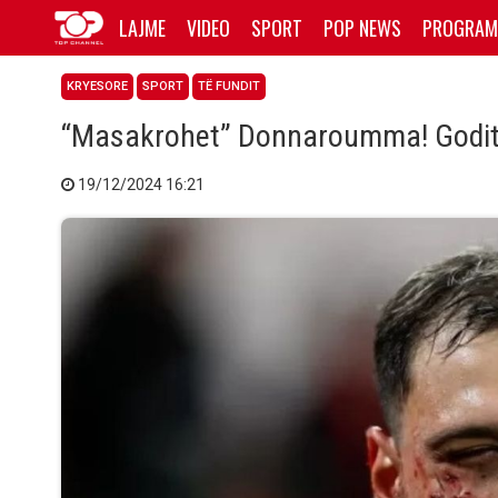
LAJME
VIDEO
SPORT
POP NEWS
PROGRAM
KRYESORE
SPORT
TË FUNDIT
“Masakrohet” Donnaroumma! Goditet
19/12/2024 16:21