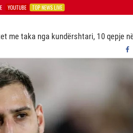
E
YOUTUBE
TOP NEWS LIVE
 me taka nga kundërshtari, 10 qepje në