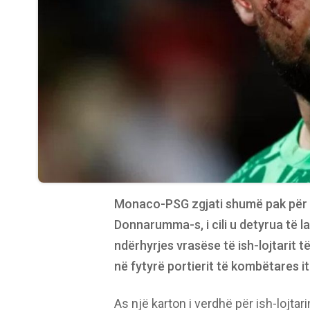
Monaco-PSG zgjati shumë pak për p
Donnarumma-s, i cili u detyrua të l
ndërhyrjes vrasëse të ish-lojtarit të
në fytyrë portierit të kombëtares it
As një karton i verdhë për ish-lojtar