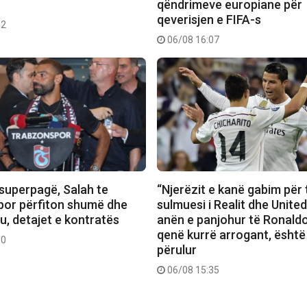
qëndrimeve europiane për
qeverisjen e FIFA-s
52
06/08 16:07
superpagë, Salah te
“Njerëzit e kanë gabim për 
or përfiton shumë dhe
sulmuesi i Realit dhe Unite
u, detajet e kontratës
anën e panjohur të Ronaldo
qenë kurrë arrogant, është
50
përulur
06/08 15:35