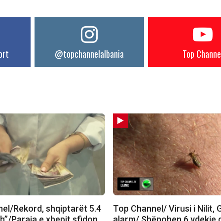
ort
@topchannelalbania
Top Channe
el/Rekord, shqiptarët 5.4
Top Channel/ Virusi i Nilit,
h”/Paraja e xhepit sfidon
alarm/ Shënohen 6 vdekje 