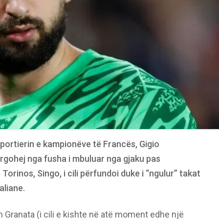
ortierin e kampionëve të Francës, Gigio
argohej nga fusha i mbuluar nga gjaku pas
 Torinos, Singo, i cili përfundoi duke i “ngulur” takat
aliane.
in Granata (i cili e kishte në atë moment edhe një