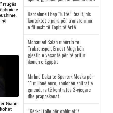
k” rrugës
dëshmia e
Barcelona i hap “luftë” Realit, nis
 pushime,
kontaktet e para për transferimin
ë në
e fituesit të Topit të Artë
Mohamed Salah mbërrin te
Trabzonspor, Ernest Muçi bën
gjestin e veçantë për të pritur
ikonën e Egjiptit
Mirlind Daku te Spartak Moska për
11 milionë euro, zbulohen shifrat e
çmendura të kontratës 3-vjeçare
dhe prapaskenat
ër Gianni
hkohet
“Kërkoj falje për gabimet”/