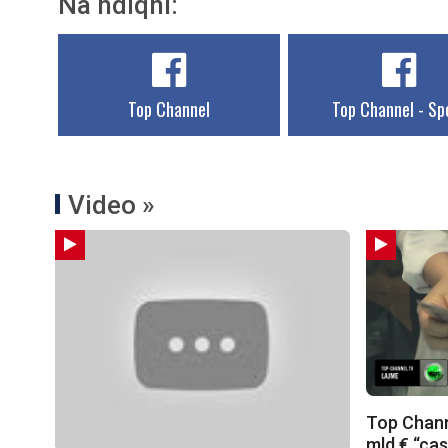
Na ndiqni:
Top Channel
Top Channel - Sp
Video »
Top Chann
mld € “cas