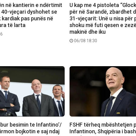
n në kantierin e ndërtimit
U kap me 4 pistoleta “Gloc
 40-vjeçari dyshohet se
për në Sarandë, zbardhet 
k kardiak pas punës në
31-vjeçarit: Unë u nisa për
ra të larta
shoku më futi qesen e zez
makinë dhe iku
46
06/08 18:30
ur besimin te Infantino’/
FSHF tërheq mbështetjen p
rmon bojkotin e saj ndaj
Infantinon, Shqipëria i bas