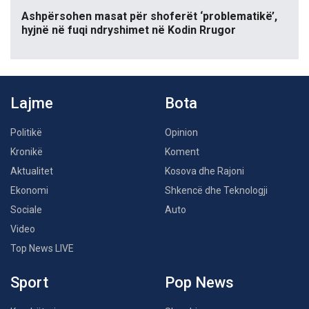
Ashpërsohen masat për shoferët ‘problematikë’,
hyjnë në fuqi ndryshimet në Kodin Rrugor
Lajme
Bota
Politikë
Opinion
Kronikë
Koment
Aktualitet
Kosova dhe Rajoni
Ekonomi
Shkencë dhe Teknologji
Sociale
Auto
Video
Top News LIVE
Sport
Pop News