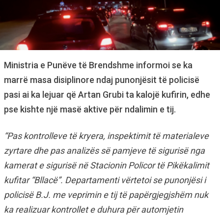
Ministria e Punëve të Brendshme informoi se ka
marrë masa disiplinore ndaj punonjësit të policisë
pasi ai ka lejuar që Artan Grubi ta kalojë kufirin, edhe
pse kishte një masë aktive për ndalimin e tij.
“Pas kontrolleve të kryera, inspektimit të materialeve
zyrtare dhe pas analizës së pamjeve të sigurisë nga
kamerat e sigurisë në Stacionin Policor të Pikëkalimit
kufitar “Bllacë”. Departamenti vërtetoi se punonjësi i
policisë B.J. me veprimin e tij të papërgjegjshëm nuk
ka realizuar kontrollet e duhura për automjetin