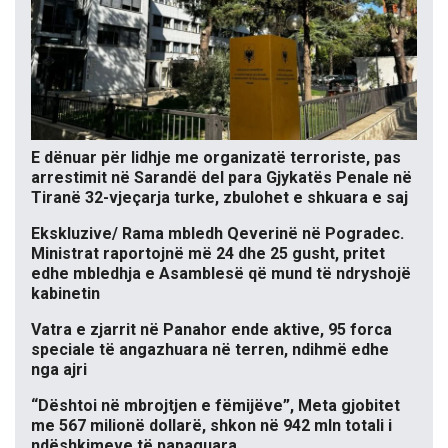
E dënuar për lidhje me organizatë terroriste, pas
arrestimit në Sarandë del para Gjykatës Penale në
Tiranë 32-vjeçarja turke, zbulohet e shkuara e saj
Ekskluzive/ Rama mbledh Qeverinë në Pogradec.
Ministrat raportojnë më 24 dhe 25 gusht, pritet
edhe mbledhja e Asamblesë që mund të ndryshojë
kabinetin
Vatra e zjarrit në Panahor ende aktive, 95 forca
speciale të angazhuara në terren, ndihmë edhe
nga ajri
“Dështoi në mbrojtjen e fëmijëve”, Meta gjobitet
me 567 milionë dollarë, shkon në 942 mln totali i
ndëshkimeve të papaguara