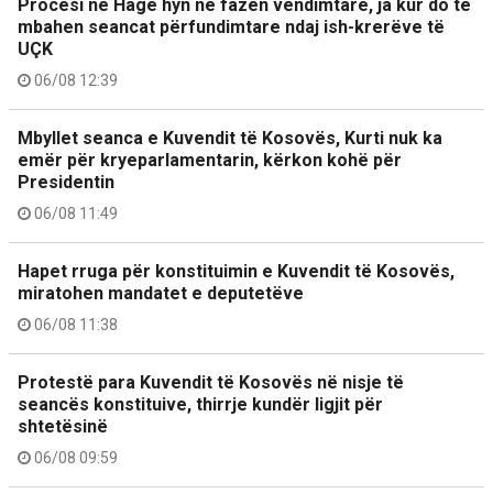
Procesi në Hagë hyn në fazën vendimtare, ja kur do të
mbahen seancat përfundimtare ndaj ish-krerëve të
UÇK
06/08 12:39
Mbyllet seanca e Kuvendit të Kosovës, Kurti nuk ka
emër për kryeparlamentarin, kërkon kohë për
Presidentin
06/08 11:49
Hapet rruga për konstituimin e Kuvendit të Kosovës,
miratohen mandatet e deputetëve
06/08 11:38
Protestë para Kuvendit të Kosovës në nisje të
seancës konstituive, thirrje kundër ligjit për
shtetësinë
06/08 09:59