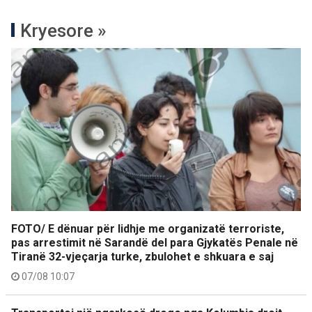
Kryesore »
FOTO/ E dënuar për lidhje me organizatë terroriste,
pas arrestimit në Sarandë del para Gjykatës Penale në
Tiranë 32-vjeçarja turke, zbulohet e shkuara e saj
07/08 10:07