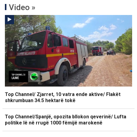
Video »
Top Channel/ Zjarret, 10 vatra ende aktive/ Flakët
shkrumbuan 34.5 hektarë tokë
Top Channel/Spanjë, opozita bllokon qeverinë/ Lufta
politike lë në rrugë 1000 fëmijë marokenë