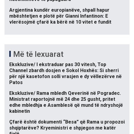
Argjentina kundër europianëve, shpall hapur
mbështetjen e plotë për Gianni Infantinon: E
vlerësojmë çfarë ka bërë në 10 vitet e fundit
Më të lexuarat
Ekskluzive/ I ekstraduar pas 30 vitesh, Top
Channel zbardh dosjen e Sokol Hoxhës: Si sherri
për një kasetofon solli vrasjen e dy vëllezërve në
Patos
Ekskluzive/ Rama mbledh Qeverinë në Pogradec.
Ministrat raportojnë më 24 dhe 25 gusht, pritet
edhe mbledhja e Asamblesë që mund të ndryshojë
kabinetin
Çfarë është dokumenti “Besa” që Rama u propozoi
shqiptarëve? Kryeministri e shpjegon me katër
fjalë