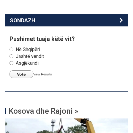
SONDAZH
Pushimet tuaja këtë vit?
Në Shqipëri
Jashtë vendit
Asgjëkundi
Vote
View Results
Kosova dhe Rajoni »