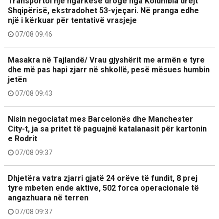
Transportoi një ngarkesë droge nga Kolumbia drejt
Shqipërisë, ekstradohet 53-vjeçari. Në pranga edhe
një i kërkuar për tentativë vrasjeje
07/08 09:46
Masakra në Tajlandë/ Vrau gjyshërit me armën e tyre
dhe më pas hapi zjarr në shkollë, pesë mësues humbin
jetën
07/08 09:43
Nisin negociatat mes Barcelonës dhe Manchester
City-t, ja sa pritet të paguajnë katalanasit për kartonin
e Rodrit
07/08 09:37
Dhjetëra vatra zjarri gjatë 24 orëve të fundit, 8 prej
tyre mbeten ende aktive, 502 forca operacionale të
angazhuara në terren
07/08 09:37