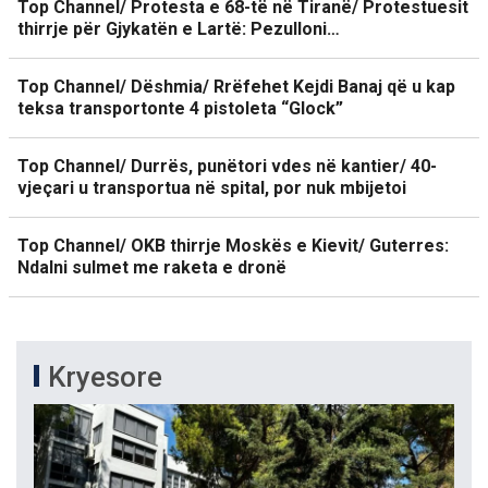
Top Channel/ Protesta e 68-të në Tiranë/ Protestuesit
thirrje për Gjykatën e Lartë: Pezulloni…
Top Channel/ Dëshmia/ Rrëfehet Kejdi Banaj që u kap
teksa transportonte 4 pistoleta “Glock”
Top Channel/ Durrës, punëtori vdes në kantier/ 40-
vjeçari u transportua në spital, por nuk mbijetoi
Top Channel/ OKB thirrje Moskës e Kievit/ Guterres:
Ndalni sulmet me raketa e dronë
Kryesore