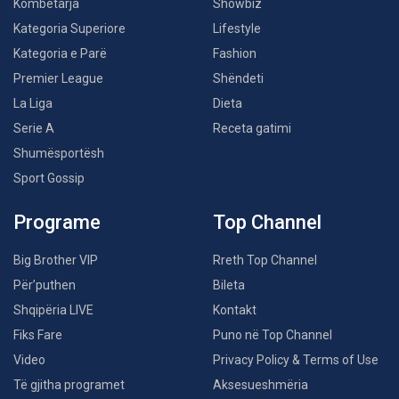
Kombëtarja
Showbiz
Kategoria Superiore
Lifestyle
Kategoria e Parë
Fashion
Premier League
Shëndeti
La Liga
Dieta
Serie A
Receta gatimi
Shumësportësh
Sport Gossip
Programe
Top Channel
Big Brother VIP
Rreth Top Channel
Për’puthen
Bileta
Shqipëria LIVE
Kontakt
Fiks Fare
Puno në Top Channel
Video
Privacy Policy & Terms of Use
Të gjitha programet
Aksesueshmëria