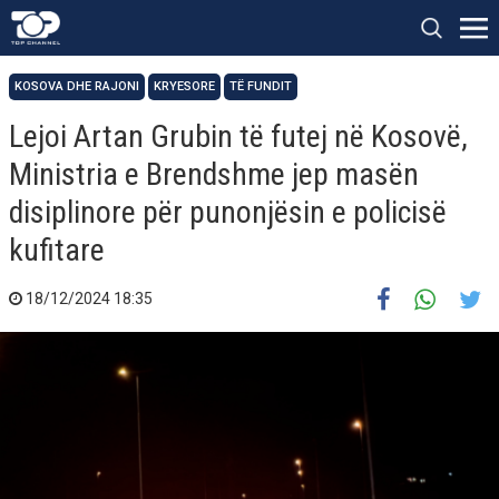
KOSOVA DHE RAJONI
KRYESORE
TË FUNDIT
Lejoi Artan Grubin të futej në Kosovë,
Ministria e Brendshme jep masën
disiplinore për punonjësin e policisë
kufitare
18/12/2024 18:35