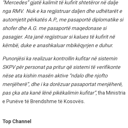
“Mercedes” gjatë kalimit të kufirit shtetëror në dalje
nga RMV. Nuk e ka regjistruar daljen dhe udhëtarët e
automjetit përkatës A.P., me pasaportë diplomatike si
shofer dhe A.G. me pasaportë maqedonase si
pasagjer. Ata janë regjistruar si kalues të kufirit në
këmbë, duke e anashkaluar mbikëqyrjen e duhur.
Punonjësi ka realizuar kontrollin kufitar në sistemin
SKPV për personat pa pritur që sistemi të verifikonte
nëse ata kishin masën aktive “ndalo dhe njofto
menjëherë”, dhe i ka dorëzuar pasaportat menjëherë,
pas çka ata kanë lënë pikëkalimin kufitar”
, tha Ministria
e Punëve të Brendshme të Kosovës.
Top Channel