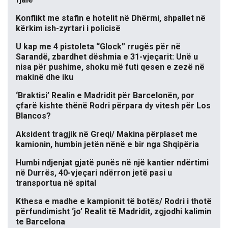
Konflikt me stafin e hotelit në Dhërmi, shpallet në
kërkim ish-zyrtari i policisë
U kap me 4 pistoleta “Glock” rrugës për në
Sarandë, zbardhet dëshmia e 31-vjeçarit: Unë u
nisa për pushime, shoku më futi qesen e zezë në
makinë dhe iku
‘Braktisi’ Realin e Madridit për Barcelonën, por
çfarë kishte thënë Rodri përpara dy vitesh për Los
Blancos?
Aksident tragjik në Greqi/ Makina përplaset me
kamionin, humbin jetën nënë e bir nga Shqipëria
Humbi ndjenjat gjatë punës në një kantier ndërtimi
në Durrës, 40-vjeçari ndërron jetë pasi u
transportua në spital
Kthesa e madhe e kampionit të botës/ Rodri i thotë
përfundimisht ‘jo’ Realit të Madridit, zgjodhi kalimin
te Barcelona