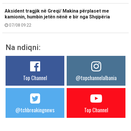
Aksident tragjik në Greqi/ Makina përplaset me
kamionin, humbin jetën nënë e bir nga Shqipëria
07/08 09:22
Na ndiqni:
Top Channel
@topchannelalbania
@tchbreakingnews
Top Channel