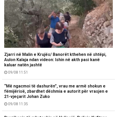
Zjarri në Malin e Krujës/ Banorët kthehen në shtëpi,
Aulon Kalaja ndan videon: Ishin në akth pasi kanë
kaluar natën jashtë
09/08 11:51
“Më ngacmoi të dashurën”, vrau me armë shokun e
fëmijërisë, zbardhet dëshmia e autorit për vrasjen e
21-vjeçarit Johan Zuko
09/08 11:35