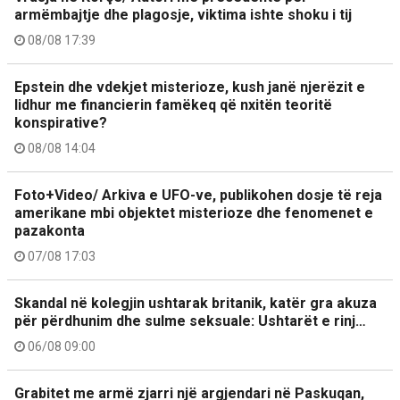
armëmbajtje dhe plagosje, viktima ishte shoku i tij
08/08 17:39
Epstein dhe vdekjet misterioze, kush janë njerëzit e
lidhur me financierin famëkeq që nxitën teoritë
konspirative?
08/08 14:04
Foto+Video/ Arkiva e UFO-ve, publikohen dosje të reja
amerikane mbi objektet misterioze dhe fenomenet e
pazakonta
07/08 17:03
Skandal në kolegjin ushtarak britanik, katër gra akuza
për përdhunim dhe sulme seksuale: Ushtarët e rinj…
06/08 09:00
Grabitet me armë zjarri një argjendari në Paskuqan,