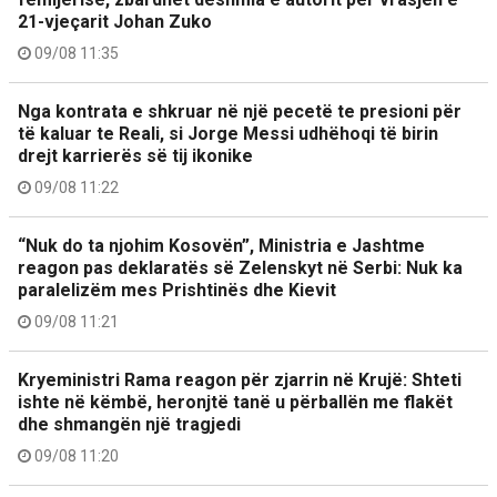
21-vjeçarit Johan Zuko
09/08 11:35
Nga kontrata e shkruar në një pecetë te presioni për
të kaluar te Reali, si Jorge Messi udhëhoqi të birin
drejt karrierës së tij ikonike
09/08 11:22
“Nuk do ta njohim Kosovën”, Ministria e Jashtme
reagon pas deklaratës së Zelenskyt në Serbi: Nuk ka
paralelizëm mes Prishtinës dhe Kievit
09/08 11:21
Kryeministri Rama reagon për zjarrin në Krujë: Shteti
ishte në këmbë, heronjtë tanë u përballën me flakët
dhe shmangën një tragjedi
09/08 11:20