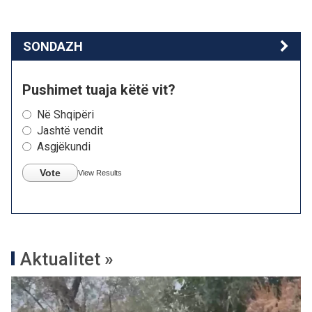
SONDAZH
Pushimet tuaja këtë vit?
Në Shqipëri
Jashtë vendit
Asgjëkundi
Vote
View Results
Aktualitet »