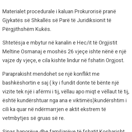
Materialet procedurale i kaluan Prokurorisë pranë
Gjykatës së Shkallës së Parë të Juridiksionit të
Përgjithshëm Kukës.
Shtetësja e mbytur në kanalin e Hec/it të Orgjistit
Meltine Osmanaj e moshës 26 vjeçe ishte nënë e një
vajze dy vjeçe, e cila kishte lindur në fshatin Orgjost.
Paraprakisht mendohet se një konflikt me
bashkëshortin e saj ( ky i fundit donte të bënte një
vizite tek një i afërmi i tij, vëllau apo miqt e vëllaut të tij,
është kundërshtuar nga ana e viktimës)kundërshtim i
cili ka quar në ndërmarrjen e aktit ekstrem të
vetmbytjes së gruas së re.
Sipas banorëve dhe familjarëve të fshatit Kosharisht