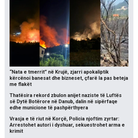
“Nata e tmerrit” në Krujë, zjarri apokaliptik
kërcënoi banesat dhe bizneset, çfarë la pas beteja
me flakët
Thatësira rekord zbulon anijet naziste të Luftës
së Dytë Botërore në Danub, dalin në sipërfaqe
edhe municione të pashpërthyera
Vrasja e të riut në Korçë, Policia njoftim zyrtar:
Arrestohet autori i dyshuar, sekuestrohet arma e
krimit