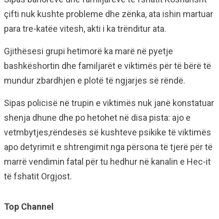
çifti nuk kushte probleme dhe zënka, ata ishin martuar
para tre-katëe vitesh, akti i ka trënditur ata.
Gjithësesi grupi hetimorë ka marë në pyetje
bashkëshortin dhe familjarët e viktimës për të bërë të
mundur zbardhjen e plotë të ngjarjes së rëndë.
Sipas policisë në trupin e viktimës nuk janë konstatuar
shenja dhune dhe po hetohet në disa pista: ajo e
vetmbytjes,rëndesës së kushteve psikike të viktimës
apo detyrimit e shtrengimit nga përsona të tjerë për të
marrë vendimin fatal për tu hedhur në kanalin e Hec-it
të fshatit Orgjost.
Top Channel