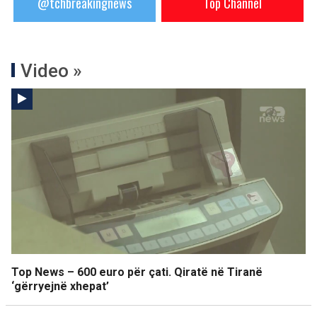
@tchbreakingnews
Top Channel
Video »
Top News – 600 euro për çati. Qiratë në Tiranë
‘gërryejnë xhepat’