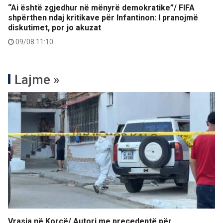
“Ai është zgjedhur në mënyrë demokratike”/ FIFA
shpërthen ndaj kritikave për Infantinon: I pranojmë
diskutimet, por jo akuzat
09/08 11:10
Lajme »
Vrasja në Korçë/ Autori me precedentë për