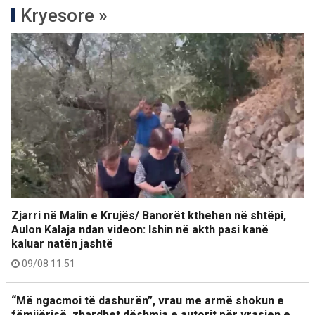
Kryesore »
Zjarri në Malin e Krujës/ Banorët kthehen në shtëpi,
Aulon Kalaja ndan videon: Ishin në akth pasi kanë
kaluar natën jashtë
09/08 11:51
“Më ngacmoi të dashurën”, vrau me armë shokun e
fëmijërisë, zbardhet dëshmia e autorit për vrasjen e