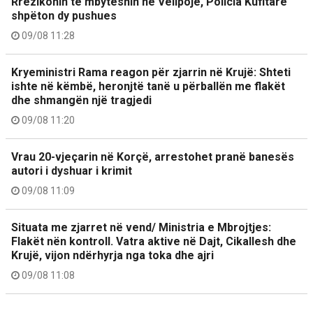
Rrezikonin të mbyteshin në Velipojë, Policia Kufitare
shpëton dy pushues
09/08 11:28
Kryeministri Rama reagon për zjarrin në Krujë: Shteti
ishte në këmbë, heronjtë tanë u përballën me flakët
dhe shmangën një tragjedi
09/08 11:20
Vrau 20-vjeçarin në Korçë, arrestohet pranë banesës
autori i dyshuar i krimit
09/08 11:09
Situata me zjarret në vend/ Ministria e Mbrojtjes:
Flakët nën kontroll. Vatra aktive në Dajt, Cikallesh dhe
Krujë, vijon ndërhyrja nga toka dhe ajri
09/08 11:08