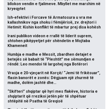
bllokon vendin e fjalimeve. Mbyllet me marshim në
kryeqytet
Ish-efektivi i Forcave të Armatosura u vra me
kallashnikov nga shoku i fëmijërisë, zv. drejtori i
Hetimit: Kishin konflikt të mbartur prej disa kohësh
Irani publikon videon e rrallë të liderit suprem,
shtohen pikëpyetjet për shëndetin e Mojtaba
Khameneit
Humbja e madhe e Messit, zbardhen detajet e
betejës së babait të “Pleshtit” me sëmundjen e
rëndë: Leo mendoi të largohej nga Botërori
Vrasja e 20-vjeçarit në Korçë/ “Jemi të frikësuar”,
flasin banorët e zonës: Dëgjuam një zhurmë të
madhe, dolëm jashtë dhe…
“Skifteri” shqiptar që hyri mes flakëve, historia e
shqiptarit që rrezikoi jetën për të shpëtuar
shtëpitë në Psatha të Greqisë