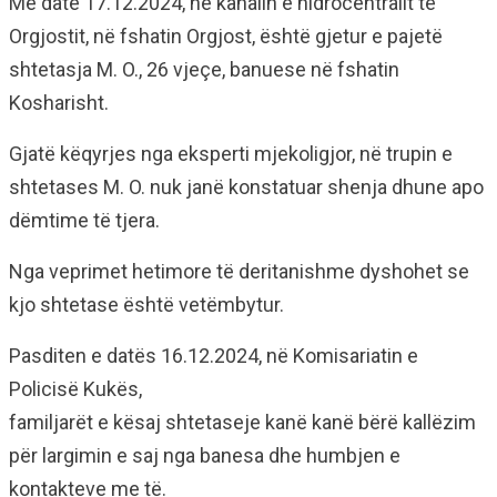
Më datë 17.12.2024, në kanalin e hidrocentralit të
Orgjostit, në fshatin Orgjost, është gjetur e pajetë
shtetasja M. O., 26 vjeçe, banuese në fshatin
Kosharisht.
Gjatë këqyrjes nga eksperti mjekoligjor, në trupin e
shtetases M. O. nuk janë konstatuar shenja dhune apo
dëmtime të tjera.
Nga veprimet hetimore të deritanishme dyshohet se
kjo shtetase është vetëmbytur.
Pasditen e datës 16.12.2024, në Komisariatin e
Policisë Kukës,
familjarët e kësaj shtetaseje kanë kanë bërë kallëzim
për largimin e saj nga banesa dhe humbjen e
kontakteve me të.