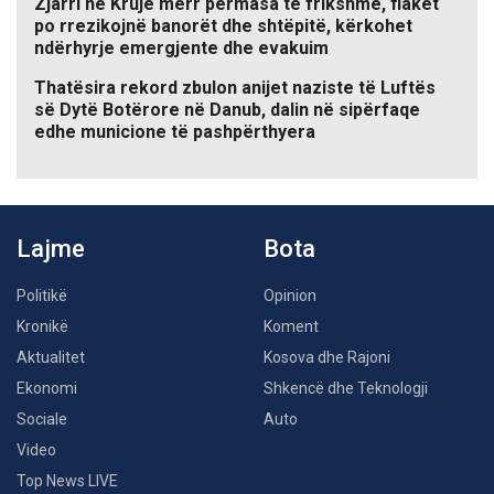
Zjarri në Krujë merr përmasa të frikshme, flakët
po rrezikojnë banorët dhe shtëpitë, kërkohet
ndërhyrje emergjente dhe evakuim
Thatësira rekord zbulon anijet naziste të Luftës
së Dytë Botërore në Danub, dalin në sipërfaqe
edhe municione të pashpërthyera
Lajme
Bota
Politikë
Opinion
Kronikë
Koment
Aktualitet
Kosova dhe Rajoni
Ekonomi
Shkencë dhe Teknologji
Sociale
Auto
Video
Top News LIVE