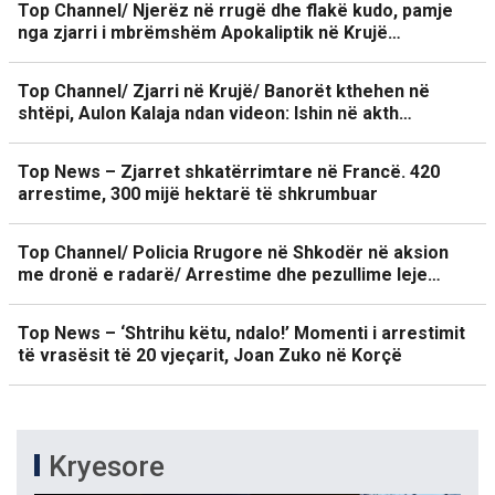
Top Channel/ Njerëz në rrugë dhe flakë kudo, pamje
nga zjarri i mbrëmshëm Apokaliptik në Krujë…
Top Channel/ Zjarri në Krujë/ Banorët kthehen në
shtëpi, Aulon Kalaja ndan videon: Ishin në akth…
Top News – Zjarret shkatërrimtare në Francë. 420
arrestime, 300 mijë hektarë të shkrumbuar
Top Channel/ Policia Rrugore në Shkodër në aksion
me dronë e radarë/ Arrestime dhe pezullime leje…
Top News – ‘Shtrihu këtu, ndalo!’ Momenti i arrestimit
të vrasësit të 20 vjeçarit, Joan Zuko në Korçë
Kryesore