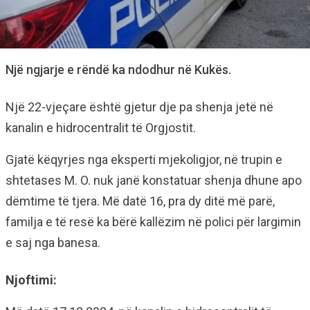
Një ngjarje e rëndë ka ndodhur në Kukës.
Një 22-vjeçare është gjetur dje pa shenja jetë në
kanalin e hidrocentralit të Orgjostit.
Gjatë këqyrjes nga eksperti mjekoligjor, në trupin e
shtetases M. O. nuk janë konstatuar shenja dhune apo
dëmtime të tjera. Më datë 16, pra dy ditë më parë,
familja e të resë ka bërë kallëzim në polici për largimin
e saj nga banesa.
Njoftimi: