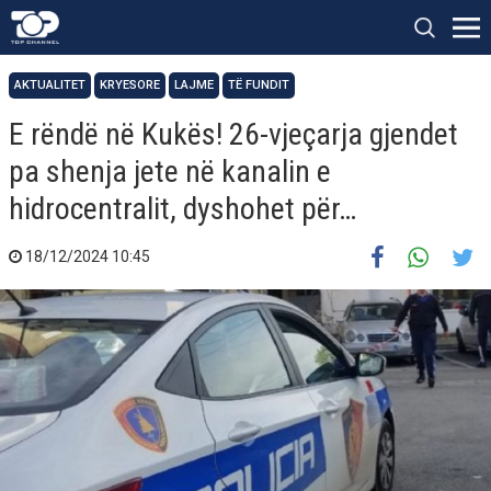
AKTUALITET
KRYESORE
LAJME
TË FUNDIT
E rëndë në Kukës! 26-vjeçarja gjendet
pa shenja jete në kanalin e
hidrocentralit, dyshohet për…
18/12/2024 10:45