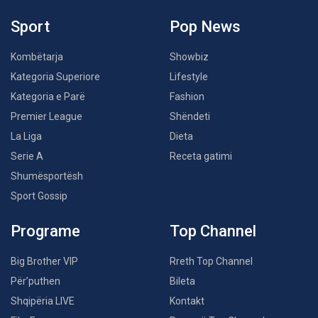
Sport
Pop News
Kombëtarja
Showbiz
Kategoria Superiore
Lifestyle
Kategoria e Parë
Fashion
Premier League
Shëndeti
La Liga
Dieta
Serie A
Receta gatimi
Shumësportësh
Sport Gossip
Programe
Top Channel
Big Brother VIP
Rreth Top Channel
Për’puthen
Bileta
Shqipëria LIVE
Kontakt