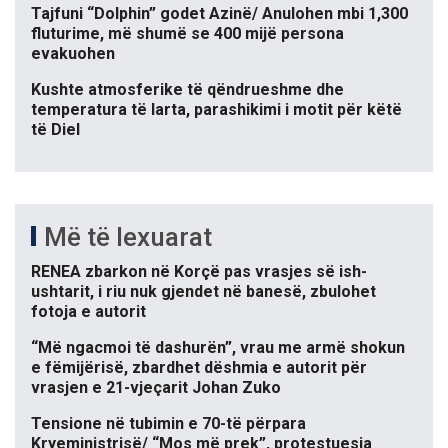
Tajfuni “Dolphin” godet Azinë/ Anulohen mbi 1,300
fluturime, më shumë se 400 mijë persona
evakuohen
Kushte atmosferike të qëndrueshme dhe
temperatura të larta, parashikimi i motit për këtë
të Diel
Më të lexuarat
RENEA zbarkon në Korçë pas vrasjes së ish-
ushtarit, i riu nuk gjendet në banesë, zbulohet
fotoja e autorit
“Më ngacmoi të dashurën”, vrau me armë shokun
e fëmijërisë, zbardhet dëshmia e autorit për
vrasjen e 21-vjeçarit Johan Zuko
Tensione në tubimin e 70-të përpara
Kryeministrisë/ “Mos më prek”, protestuesja