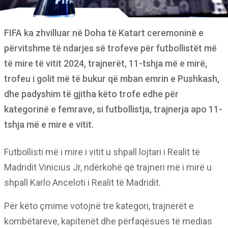
FIFA ka zhvilluar në Doha të Katart ceremoninë e
përvitshme të ndarjes së trofeve për futbollistët më
të mire të vitit 2024, trajnerët, 11-tshja më e mirë,
trofeu i golit më të bukur që mban emrin e Pushkash,
dhe padyshim të gjitha këto trofe edhe për
kategorinë e femrave, si futbollistja, trajnerja apo 11-
tshja më e mire e vitit.
Futbollisti më i mire i vitit u shpall lojtari i Realit të
Madridit Vinicius Jr, ndërkohë që trajneri më i mirë u
shpall Karlo Anceloti i Realit të Madridit.
Për këto çmime votojnë tre kategori, trajnerët e
kombëtareve, kapitenët dhe përfaqësues të medias