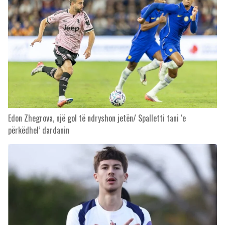
Edon Zhegrova, një gol të ndryshon jetën/ Spalletti tani ‘e
përkëdhel’ dardanin