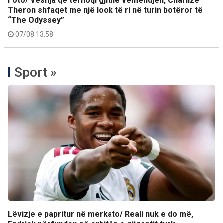
Foto/ Veshja që tërhoqi gjithë vëmendjen, Charlize
Theron shfaqet me një look të ri në turin botëror të
“The Odyssey”
07/08 13:58
Sport »
Lëvizje e papritur në merkato/ Reali nuk e do më,