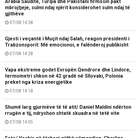
Arabia Saudite, Turqia dhe Pakistani firmosin pakt
mbrojtjeje, sulmi ndaj njërit konsiderohet sulm ndaj të
gjithëve
07/08 14:38
Gjesti i veçantë i Muçit ndaj Salah, reagon presidenti i
Trabzonsporit: Më emocionoi, e falënderoj publikisht
07/08 14:28
Vapa ekstreme godet Evropën Qendrore dhe Lindore,
termometri shkon në 42 gradë në Sllovaki, Polonia
preket nga kriza energjetike
07/08 14:18
Shumë larg gjurmëve të të atit/ Daniel Maldini ndërton
rrugën e tij, ndryshon shtatë skuadra në tetë vite
07/08 14:05