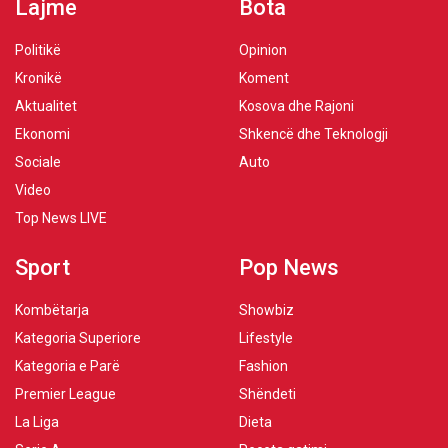
Lajme
Bota
Politikë
Opinion
Kronikë
Koment
Aktualitet
Kosova dhe Rajoni
Ekonomi
Shkencë dhe Teknologji
Sociale
Auto
Video
Top News LIVE
Sport
Pop News
Kombëtarja
Showbiz
Kategoria Superiore
Lifestyle
Kategoria e Parë
Fashion
Premier League
Shëndeti
La Liga
Dieta