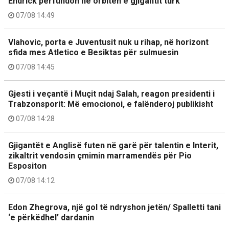
Endrick përfundon në orbitën e gjigantit turk
07/08 14:49
Vlahovic, porta e Juventusit nuk u rihap, në horizont
sfida mes Atletico e Besiktas për sulmuesin
07/08 14:45
Gjesti i veçantë i Muçit ndaj Salah, reagon presidenti i
Trabzonsporit: Më emocionoi, e falënderoj publikisht
07/08 14:28
Gjigantët e Anglisë futen në garë për talentin e Interit,
zikaltrit vendosin çmimin marramendës për Pio
Espositon
07/08 14:12
Edon Zhegrova, një gol të ndryshon jetën/ Spalletti tani
‘e përkëdhel’ dardanin