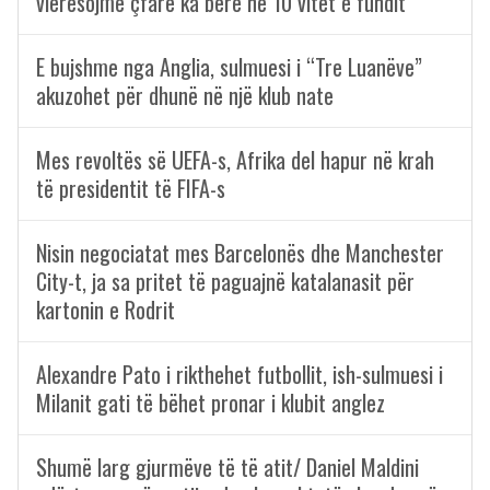
vlerësojmë çfarë ka bërë në 10 vitet e fundit
E bujshme nga Anglia, sulmuesi i “Tre Luanëve”
akuzohet për dhunë në një klub nate
Mes revoltës së UEFA-s, Afrika del hapur në krah
të presidentit të FIFA-s
Nisin negociatat mes Barcelonës dhe Manchester
City-t, ja sa pritet të paguajnë katalanasit për
kartonin e Rodrit
Alexandre Pato i rikthehet futbollit, ish-sulmuesi i
Milanit gati të bëhet pronar i klubit anglez
Shumë larg gjurmëve të të atit/ Daniel Maldini