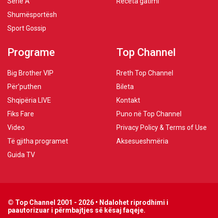
Serie A
Receta gatimi
Shumësportësh
Sport Gossip
Programe
Top Channel
Big Brother VIP
Rreth Top Channel
Për’puthen
Bileta
Shqipëria LIVE
Kontakt
Fiks Fare
Puno në Top Channel
Video
Privacy Policy & Terms of Use
Të gjitha programet
Aksesueshmëria
Guida TV
© Top Channel 2001 - 2026 • Ndalohet riprodhimi i
paautorizuar i përmbajtjes së kësaj faqeje.