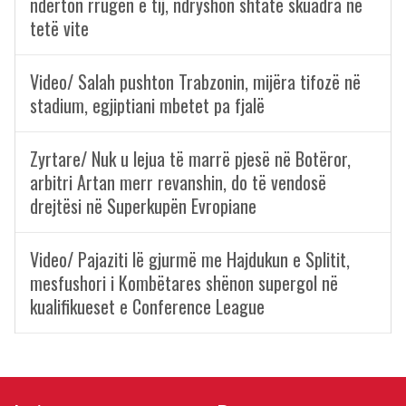
ndërton rrugën e tij, ndryshon shtatë skuadra në
tetë vite
Video/ Salah pushton Trabzonin, mijëra tifozë në
stadium, egjiptiani mbetet pa fjalë
Zyrtare/ Nuk u lejua të marrë pjesë në Botëror,
arbitri Artan merr revanshin, do të vendosë
drejtësi në Superkupën Evropiane
Video/ Pajaziti lë gjurmë me Hajdukun e Splitit,
mesfushori i Kombëtares shënon supergol në
kualifikueset e Conference League