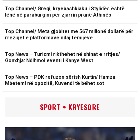
Top Channel/ Greqi, kryebashkiaku i Stylidës është
lënë në paraburgim për zjarrin pranë Athinës
Top Channel/ Meta gjobitet me 567 milionë dollarë për
rreziqet e platformave ndaj fëmijëve
Top News – Turizmi rikthehet në shinat e rritjes/
Gonxhja: Ndihmoi eventi i Kanye West
Top News – PDK refuzon sërish Kurtin/ Hamza:
Mbetemi në opozitë, Kuvendi të bëhet sot
SPORT • KRYESORE