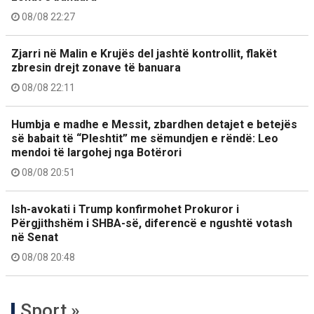
08/08 22:27
Zjarri në Malin e Krujës del jashtë kontrollit, flakët
zbresin drejt zonave të banuara
08/08 22:11
Humbja e madhe e Messit, zbardhen detajet e betejës
së babait të “Pleshtit” me sëmundjen e rëndë: Leo
mendoi të largohej nga Botërori
08/08 20:51
Ish-avokati i Trump konfirmohet Prokuror i
Përgjithshëm i SHBA-së, diferencë e ngushtë votash
në Senat
08/08 20:48
Sport »