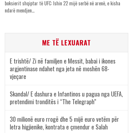
boksierit shqiptar të UFC: Ishin 22 mijë serbë në arenë, e kisha
ndarë mendjen…
ME TË LEXUARAT
E trishtë/ Zi në familjen e Messit, babai i ikones
argjentinase ndahet nga jeta në moshën 68-
vjeçare
Skandal/ E dashura e Infantinos u pagua nga UEFA,
pretendimi tronditës i “The Telegraph”
30 milionë euro rrogë dhe 5 mijë euro vetëm për
letra higjienike, kontrata e çmendur e Salah