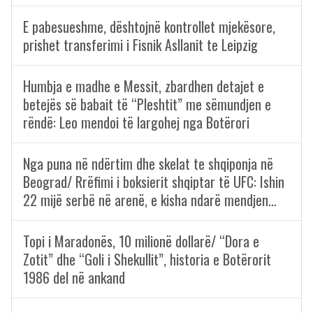
E pabesueshme, dështojnë kontrollet mjekësore,
prishet transferimi i Fisnik Asllanit te Leipzig
Humbja e madhe e Messit, zbardhen detajet e
betejës së babait të “Pleshtit” me sëmundjen e
rëndë: Leo mendoi të largohej nga Botërori
Nga puna në ndërtim dhe skelat te shqiponja në
Beograd/ Rrëfimi i boksierit shqiptar të UFC: Ishin
22 mijë serbë në arenë, e kisha ndarë mendjen…
Topi i Maradonës, 10 milionë dollarë/ “Dora e
Zotit” dhe “Goli i Shekullit”, historia e Botërorit
1986 del në ankand