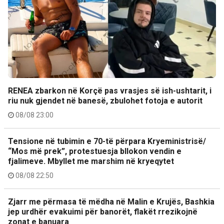
RENEA zbarkon në Korçë pas vrasjes së ish-ushtarit, i
riu nuk gjendet në banesë, zbulohet fotoja e autorit
08/08 23:00
Tensione në tubimin e 70-të përpara Kryeministrisë/
“Mos më prek”, protestuesja bllokon vendin e
fjalimeve. Mbyllet me marshim në kryeqytet
08/08 22:50
Zjarr me përmasa të mëdha në Malin e Krujës, Bashkia
jep urdhër evakuimi për banorët, flakët rrezikojnë
zonat e banuara