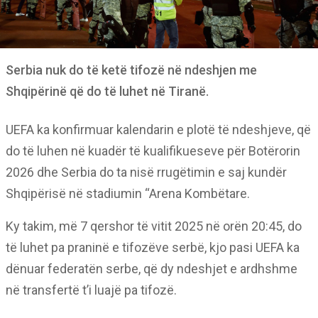
Serbia nuk do të ketë tifozë në ndeshjen me
Shqipërinë që do të luhet në Tiranë.
UEFA ka konfirmuar kalendarin e plotë të ndeshjeve, që
do të luhen në kuadër të kualifikueseve për Botërorin
2026 dhe Serbia do ta nisë rrugëtimin e saj kundër
Shqipërisë në stadiumin “Arena Kombëtare.
Ky takim, më 7 qershor të vitit 2025 në orën 20:45, do
të luhet pa praninë e tifozëve serbë, kjo pasi UEFA ka
dënuar federatën serbe, që dy ndeshjet e ardhshme
në transfertë t’i luajë pa tifozë.