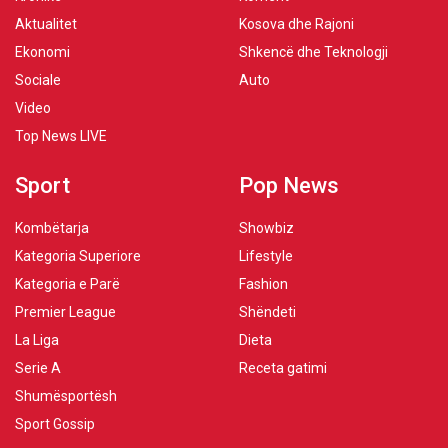
Aktualitet
Kosova dhe Rajoni
Ekonomi
Shkencë dhe Teknologji
Sociale
Auto
Video
Top News LIVE
Sport
Pop News
Kombëtarja
Showbiz
Kategoria Superiore
Lifestyle
Kategoria e Parë
Fashion
Premier League
Shëndeti
La Liga
Dieta
Serie A
Receta gatimi
Shumësportësh
Sport Gossip