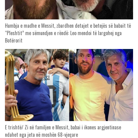
Humbja e madhe e Messit, zbardhen detajet e betejës së babait të
“Pleshtit” me sëmundjen e rëndë: Leo mendoi të largohej nga
Botërorit
E trishtë/ Zi në familjen e Messit, babai i ikones argjentinase
ndahet nga jeta në moshën 68-vjeçare