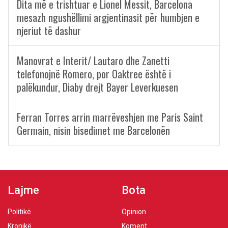
Dita më e trishtuar e Lionel Messit, Barcelona
mesazh ngushëllimi argjentinasit për humbjen e
njeriut të dashur
Manovrat e Interit/ Lautaro dhe Zanetti
telefonojnë Romero, por Oaktree është i
palëkundur, Diaby drejt Bayer Leverkuesen
Ferran Torres arrin marrëveshjen me Paris Saint
Germain, nisin bisedimet me Barcelonën
Lajme
Bota
Politikë
Opinion
Kronikë
Koment