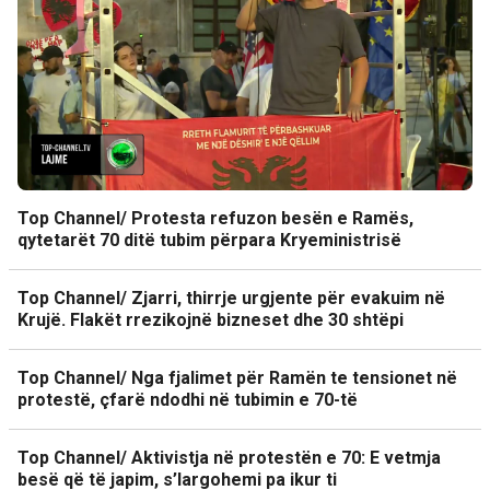
Top Channel/ Protesta refuzon besën e Ramës,
qytetarët 70 ditë tubim përpara Kryeministrisë
Top Channel/ Zjarri, thirrje urgjente për evakuim në
Krujë. Flakët rrezikojnë bizneset dhe 30 shtëpi
Top Channel/ Nga fjalimet për Ramën te tensionet në
protestë, çfarë ndodhi në tubimin e 70-të
Top Channel/ Aktivistja në protestën e 70: E vetmja
besë që të japim, s’largohemi pa ikur ti