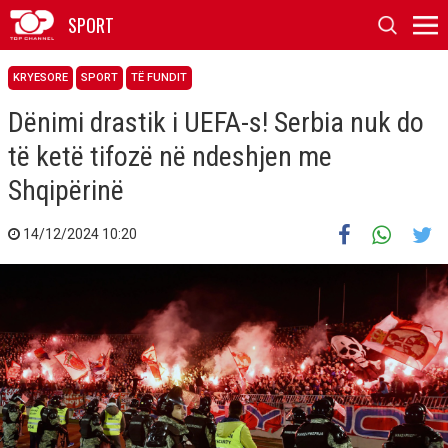
SPORT
KRYESORE
SPORT
TË FUNDIT
Dënimi drastik i UEFA-s! Serbia nuk do
të ketë tifozë në ndeshjen me
Shqipërinë
14/12/2024 10:20