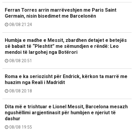
Ferran Torres arrin marrëveshjen me Paris Saint
Germain, nisin bisedimet me Barcelonën
08/08 21:24
Humbja e madhe e Messit, zbardhen detajet e betejës
së babait të “Pleshtit” me sëmundjen e rëndë: Leo
mendoi të largohej nga Botërori
08/08 20:51
Roma e ka seriozisht për Endrick, kërkon ta marrë me
huazim nga Reali i Madridit
08/08 20:18
Dita më e trishtuar e Lionel Messit, Barcelona mesazh
ngushëllimi argjentinasit për humbjen e njeriut të
dashur
08/08 19:55