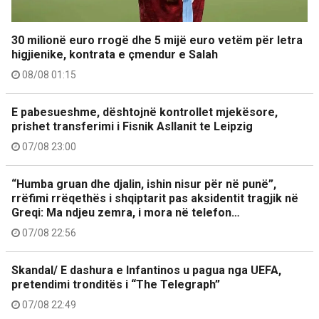
30 milionë euro rrogë dhe 5 mijë euro vetëm për letra
higjienike, kontrata e çmendur e Salah
08/08 01:15
E pabesueshme, dështojnë kontrollet mjekësore,
prishet transferimi i Fisnik Asllanit te Leipzig
07/08 23:00
“Humba gruan dhe djalin, ishin nisur për në punë”,
rrëfimi rrëqethës i shqiptarit pas aksidentit tragjik në
Greqi: Ma ndjeu zemra, i mora në telefon…
07/08 22:56
Skandal/ E dashura e Infantinos u pagua nga UEFA,
pretendimi tronditës i “The Telegraph”
07/08 22:49