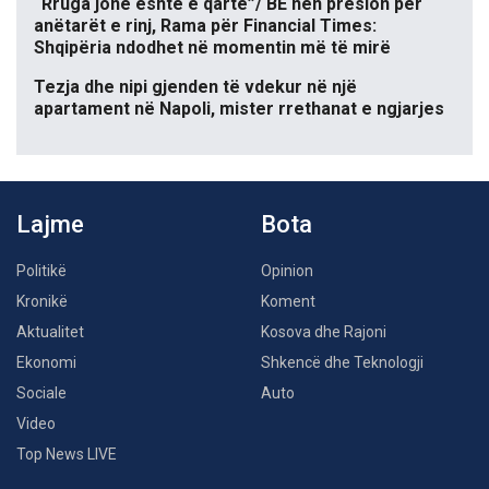
“Rruga jonë është e qartë”/ BE nën presion për
anëtarët e rinj, Rama për Financial Times:
Shqipëria ndodhet në momentin më të mirë
Tezja dhe nipi gjenden të vdekur në një
apartament në Napoli, mister rrethanat e ngjarjes
Lajme
Bota
Politikë
Opinion
Kronikë
Koment
Aktualitet
Kosova dhe Rajoni
Ekonomi
Shkencë dhe Teknologji
Sociale
Auto
Video
Top News LIVE