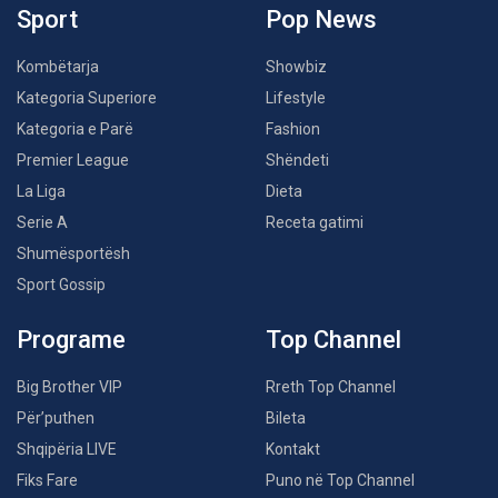
Sport
Pop News
Kombëtarja
Showbiz
Kategoria Superiore
Lifestyle
Kategoria e Parë
Fashion
Premier League
Shëndeti
La Liga
Dieta
Serie A
Receta gatimi
Shumësportësh
Sport Gossip
Programe
Top Channel
Big Brother VIP
Rreth Top Channel
Për’puthen
Bileta
Shqipëria LIVE
Kontakt
Fiks Fare
Puno në Top Channel