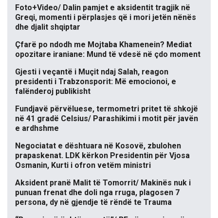
Foto+Video/ Dalin pamjet e aksidentit tragjik në
Greqi, momenti i përplasjes që i mori jetën nënës
dhe djalit shqiptar
Çfarë po ndodh me Mojtaba Khamenein? Mediat
opozitare iraniane: Mund të vdesë në çdo moment
Gjesti i veçantë i Muçit ndaj Salah, reagon
presidenti i Trabzonsporit: Më emocionoi, e
falënderoj publikisht
Fundjavë përvëluese, termometri pritet të shkojë
në 41 gradë Celsius/ Parashikimi i motit për javën
e ardhshme
Negociatat e dështuara në Kosovë, zbulohen
prapaskenat. LDK kërkon Presidentin për Vjosa
Osmanin, Kurti i ofron vetëm ministri
Aksident pranë Malit të Tomorrit/ Makinës nuk i
punuan frenat dhe doli nga rruga, plagosen 7
persona, dy në gjendje të rëndë te Trauma