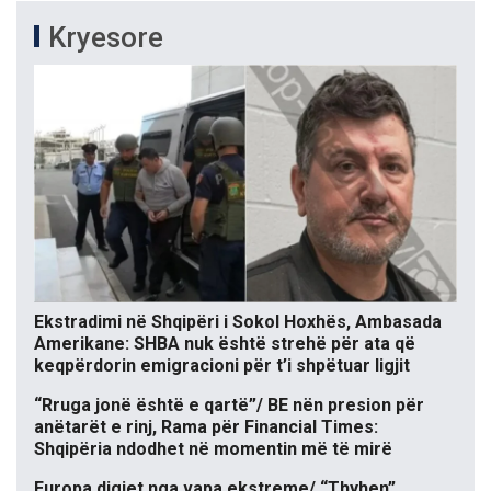
Kryesore
Ekstradimi në Shqipëri i Sokol Hoxhës, Ambasada
Amerikane: SHBA nuk është strehë për ata që
keqpërdorin emigracioni për t’i shpëtuar ligjit
“Rruga jonë është e qartë”/ BE nën presion për
anëtarët e rinj, Rama për Financial Times:
Shqipëria ndodhet në momentin më të mirë
Europa digjet nga vapa ekstreme/ “Thyhen”