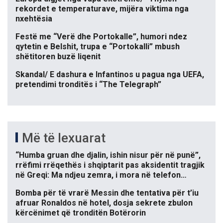
rekordet e temperaturave, mijëra viktima nga
nxehtësia
Festë me “Verë dhe Portokalle”, humori ndez
qytetin e Belshit, trupa e “Portokalli” mbush
shëtitoren buzë liqenit
Skandal/ E dashura e Infantinos u pagua nga UEFA,
pretendimi tronditës i “The Telegraph”
Më të lexuarat
“Humba gruan dhe djalin, ishin nisur për në punë”,
rrëfimi rrëqethës i shqiptarit pas aksidentit tragjik
në Greqi: Ma ndjeu zemra, i mora në telefon…
Bomba për të vrarë Messin dhe tentativa për t’iu
afruar Ronaldos në hotel, dosja sekrete zbulon
kërcënimet që tronditën Botërorin