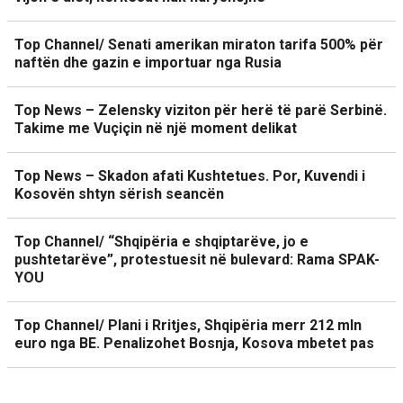
Top Channel/ Senati amerikan miraton tarifa 500% për
naftën dhe gazin e importuar nga Rusia
Top News – Zelensky viziton për herë të parë Serbinë.
Takime me Vuçiçin në një moment delikat
Top News – Skadon afati Kushtetues. Por, Kuvendi i
Kosovën shtyn sërish seancën
Top Channel/ “Shqipëria e shqiptarëve, jo e
pushtetarëve”, protestuesit në bulevard: Rama SPAK-
YOU
Top Channel/ Plani i Rritjes, Shqipëria merr 212 mln
euro nga BE. Penalizohet Bosnja, Kosova mbetet pas