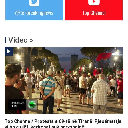
@tchbreakingnews
Top Channel
Video »
Top Channel/ Protesta e 69-të në Tiranë. Pjesëmarrja
vijon e ulët, kërkesat nuk ndryshojnë