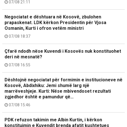
07/08 21:11
Negociatat e dështuara në Kosovë, zbulohen
prapaskenat. LDK kërkon Presidentin për Vjosa
Osmanin, Kurti i ofron vetëm ministri
07/08 18:37
Çfarë ndodh nëse Kuvendi i Kosovës nuk konstituohet
deri në mesnatë?
07/08 16:55
Dështojnë negociatat për formimin e institucioneve në
Kosovë, Abdixhiku: Jemi shumë larg një
marrëveshjeje. Kurti: Nëse mbivendoset rezultati
zgjedhor është e pamundur që…
07/08 15:46
PDK refuzon takimin me Albin Kurtin, i kërkon
konstituimin e Kuvendit brenda afatit kushtetues