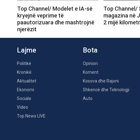
Top Channel/ Modelet e IA-së
Top Channel/
kryejnë veprime të
magazina në J
paautorizuara dhe mashtrojnë
2 mijë kilomet
njerëzit
Lajme
Bota
Politikë
Opinion
Kronikë
Koment
Aktualitet
Kosova dhe Rajoni
Ekonomi
Shkencë dhe Teknologji
Sociale
Auto
Video
Top News LIVE