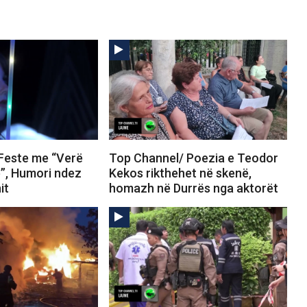
Feste me “Verë
Top Channel/ Poezia e Teodor
e”, Humori ndez
Kekos rikthehet në skenë,
it
homazh në Durrës nga aktorët