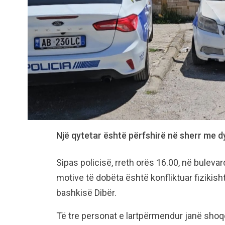
Një qytetar është përfshirë në sherr me d
Sipas policisë, rreth orës 16.00, në bulevar
motive të dobëta është konfliktuar fizikish
bashkisë Dibër.
Të tre personat e lartpërmendur janë shoqë