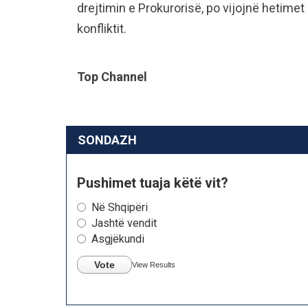
drejtimin e Prokurorisë, po vijojnë hetimet
konfliktit.
Top Channel
SONDAZH
Pushimet tuaja këtë vit?
Në Shqipëri
Jashtë vendit
Asgjëkundi
Vote
View Results