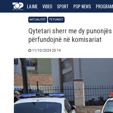
LAJME
VIDEO
SPORT
POP NEWS
PROGRAM
AKTUALITET
TË FUNDIT
Qytetari sherr me dy punonjës 
përfundojnë në komisariat
11/10/2024 20:14