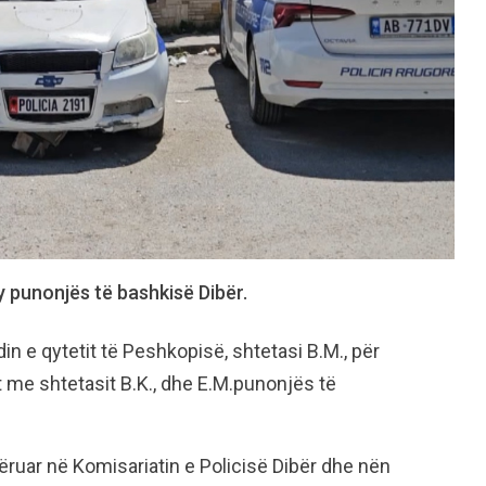
y punonjës të bashkisë Dibër.
din e qytetit të Peshkopisë, shtetasi B.M., për
t me shtetasit B.K., dhe E.M.punonjës të
ruar në Komisariatin e Policisë Dibër dhe nën