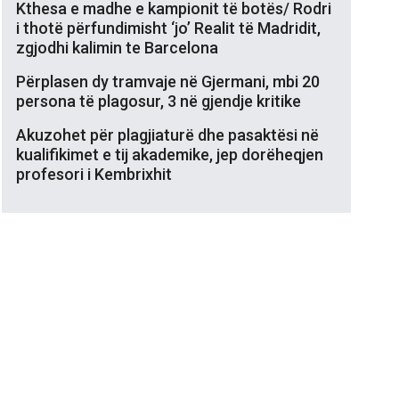
Kthesa e madhe e kampionit të botës/ Rodri
i thotë përfundimisht ‘jo’ Realit të Madridit,
zgjodhi kalimin te Barcelona
Përplasen dy tramvaje në Gjermani, mbi 20
persona të plagosur, 3 në gjendje kritike
Akuzohet për plagjiaturë dhe pasaktësi në
kualifikimet e tij akademike, jep dorëheqjen
profesori i Kembrixhit