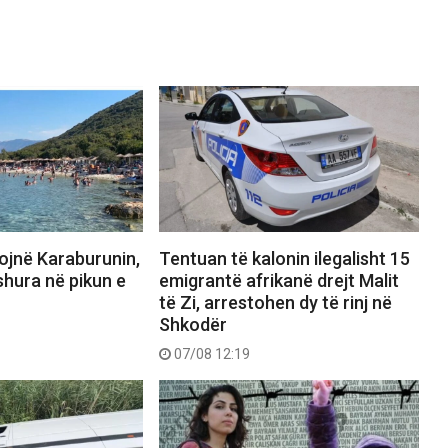
ojnë Karaburunin,
Tentuan të kalonin ilegalisht 15
shura në pikun e
emigrantë afrikanë drejt Malit
të Zi, arrestohen dy të rinj në
Shkodër
07/08 12:19