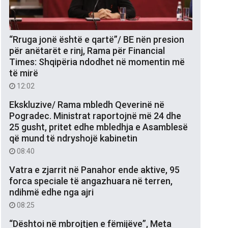
“Rruga jonë është e qartë”/ BE nën presion
për anëtarët e rinj, Rama për Financial
Times: Shqipëria ndodhet në momentin më
të mirë
12:02
Ekskluzive/ Rama mbledh Qeverinë në
Pogradec. Ministrat raportojnë më 24 dhe
25 gusht, pritet edhe mbledhja e Asamblesë
që mund të ndryshojë kabinetin
08:40
Vatra e zjarrit në Panahor ende aktive, 95
forca speciale të angazhuara në terren,
ndihmë edhe nga ajri
08:25
“Dështoi në mbrojtjen e fëmijëve”, Meta