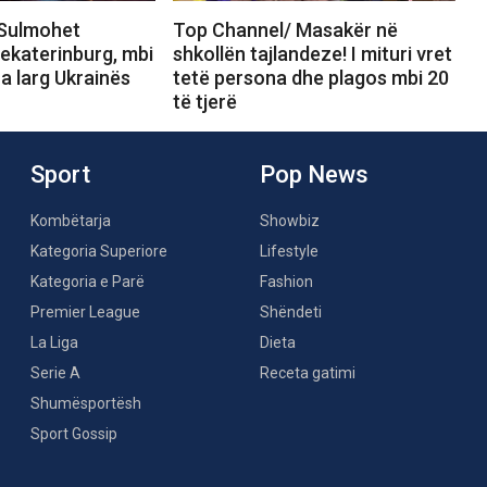
 Sulmohet
Top Channel/ Masakër në
ekaterinburg, mbi
shkollën tajlandeze! I mituri vret
ra larg Ukrainës
tetë persona dhe plagos mbi 20
të tjerë
Sport
Pop News
Kombëtarja
Showbiz
Kategoria Superiore
Lifestyle
Kategoria e Parë
Fashion
Premier League
Shëndeti
La Liga
Dieta
Serie A
Receta gatimi
Shumësportësh
Sport Gossip