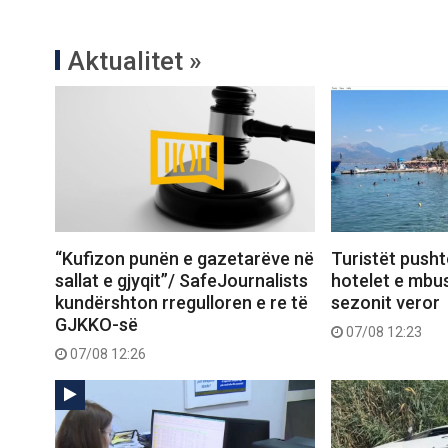
Aktualitet »
“Kufizon punën e gazetarëve në
Turistët pusht
sallat e gjyqit”/ SafeJournalists
hotelet e mbu
kundërshton rregulloren e re të
sezonit veror
GJKKO-së
07/08 12:23
07/08 12:26