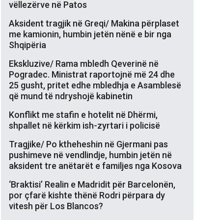
vëllezërve në Patos
Aksident tragjik në Greqi/ Makina përplaset
me kamionin, humbin jetën nënë e bir nga
Shqipëria
Ekskluzive/ Rama mbledh Qeverinë në
Pogradec. Ministrat raportojnë më 24 dhe
25 gusht, pritet edhe mbledhja e Asamblesë
që mund të ndryshojë kabinetin
Konflikt me stafin e hotelit në Dhërmi,
shpallet në kërkim ish-zyrtari i policisë
Tragjike/ Po ktheheshin në Gjermani pas
pushimeve në vendlindje, humbin jetën në
aksident tre anëtarët e familjes nga Kosova
‘Braktisi’ Realin e Madridit për Barcelonën,
por çfarë kishte thënë Rodri përpara dy
vitesh për Los Blancos?