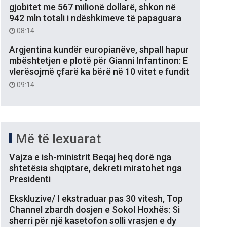
gjobitet me 567 milionë dollarë, shkon në
942 mln totali i ndëshkimeve të papaguara
08:14
Argjentina kundër europianëve, shpall hapur
mbështetjen e plotë për Gianni Infantinon: E
vlerësojmë çfarë ka bërë në 10 vitet e fundit
09:14
Më të lexuarat
Vajza e ish-ministrit Beqaj heq dorë nga
shtetësia shqiptare, dekreti miratohet nga
Presidenti
Ekskluzive/ I ekstraduar pas 30 vitesh, Top
Channel zbardh dosjen e Sokol Hoxhës: Si
sherri për një kasetofon solli vrasjen e dy