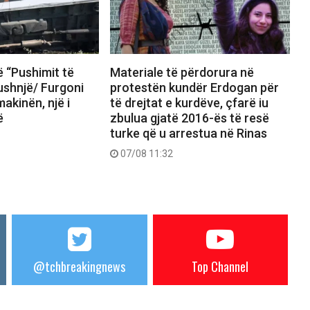
 “Pushimit të
Materiale të përdorura në
ushnjë/ Furgoni
protestën kundër Erdogan për
akinën, një i
të drejtat e kurdëve, çfarë iu
ë
zbulua gjatë 2016-ës të resë
turke që u arrestua në Rinas
07/08 11:32
@tchbreakingnews
Top Channel