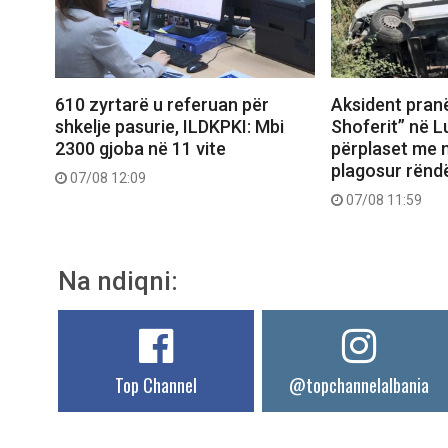
610 zyrtarë u referuan për
Aksident pranë
shkelje pasurie, ILDKPKI: Mbi
Shoferit” në L
2300 gjoba në 11 vite
përplaset me m
plagosur rënd
07/08 12:09
07/08 11:59
Na ndiqni:
Top Channel
@topchannelalbania