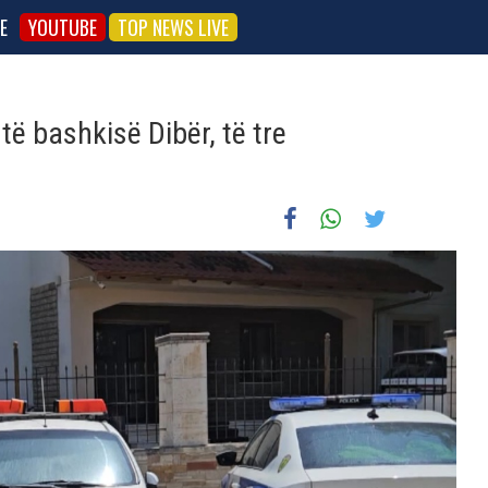
E
YOUTUBE
TOP NEWS LIVE
të bashkisë Dibër, të tre