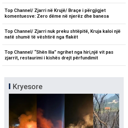
Top Channel/ Zjarri në Krujë/ Braçe i përgjigjet
komentuesve: Zero dëme në njerëz dhe banesa
Top Channel/ Zjarri nuk preku shtëpitë, Kruja kaloi një
natë shumë të vështirë nga flakët
Top Channel/ “Shën Ilia” ngrihet nga hiri,një vit pas
zjarrit, restaurimi i kishës drejt përfundimit
Kryesore