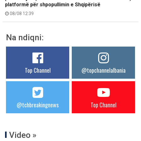
platformë për shpopullimin e Shqipërisë
08/08 12:39
Na ndiqni:
Top Channel
@topchannelalbania
@tchbreakingnews
Top Channel
Video »