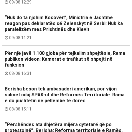
09/08 12:29
“Nuk do ta njohim Kosovën”, Ministria e Jashtme
reagon pas deklaratës së Zelenskyt në Serbi: Nuk ka
paralelizëm mes Prishtinës dhe Kievit
09/08 11:21
Për një javë 1.100 gjoba për tejkalim shpejtësie, Rama
publikon videon: Kamerat e trafikut së shpejti në
funksion
08/08 16:31
Berisha beson tek ambasadori amerikan, por vijon
sulmet ndaj SPAK-ut dhe Reformës Territoriale: Rama
e do pushtetin në pëllëmbë të dorës
08/08 15:11
“Përshëndes ata dhjetëra mijëra qytetarë që po
protestojnë”, Berisha: Reforma territoriale e Ramës,