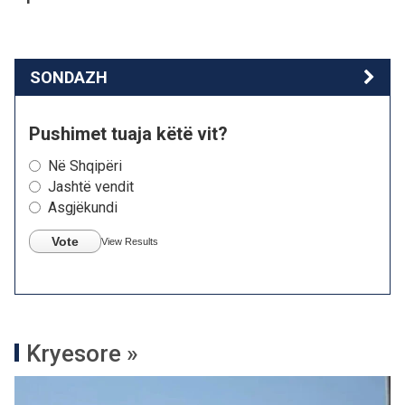
SONDAZH
Pushimet tuaja këtë vit?
Në Shqipëri
Jashtë vendit
Asgjëkundi
Vote
View Results
Kryesore »