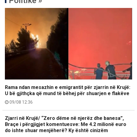
Politikë »
Rama ndan mesazhin e emigrantit për zjarrin në Krujë:
U bë gjithçka që mund të bëhej për shuarjen e flakëve
09/08 12:36
Zjarri në Krujë/ “Zero dëme në njerëz dhe banesa”,
Braçe i përgjigjet komentuesve: Me 4.2 milionë euro
do ishte shuar menjëherë? Ky është cinizëm