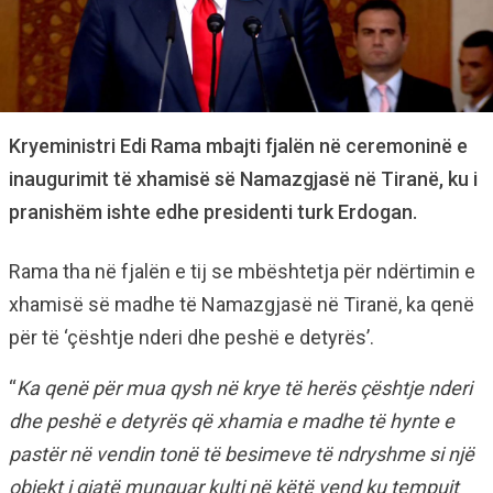
Kryeministri Edi Rama mbajti fjalën në ceremoninë e
inaugurimit të xhamisë së Namazgjasë në Tiranë, ku i
pranishëm ishte edhe presidenti turk Erdogan.
Rama tha në fjalën e tij se mbështetja për ndërtimin e
xhamisë së madhe të Namazgjasë në Tiranë, ka qenë
për të ‘çështje nderi dhe peshë e detyrës’.
“
Ka qenë për mua qysh në krye të herës çështje nderi
dhe peshë e detyrës që xhamia e madhe të hynte e
pastër në vendin tonë të besimeve të ndryshme si një
objekt i gjatë munguar kulti në këtë vend ku tempujt