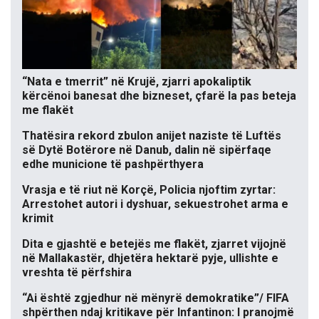
“Nata e tmerrit” në Krujë, zjarri apokaliptik
kërcënoi banesat dhe bizneset, çfarë la pas beteja
me flakët
Thatësira rekord zbulon anijet naziste të Luftës
së Dytë Botërore në Danub, dalin në sipërfaqe
edhe municione të pashpërthyera
Vrasja e të riut në Korçë, Policia njoftim zyrtar:
Arrestohet autori i dyshuar, sekuestrohet arma e
krimit
Dita e gjashtë e betejës me flakët, zjarret vijojnë
në Mallakastër, dhjetëra hektarë pyje, ullishte e
vreshta të përfshira
“Ai është zgjedhur në mënyrë demokratike”/ FIFA
shpërthen ndaj kritikave për Infantinon: I pranojmë