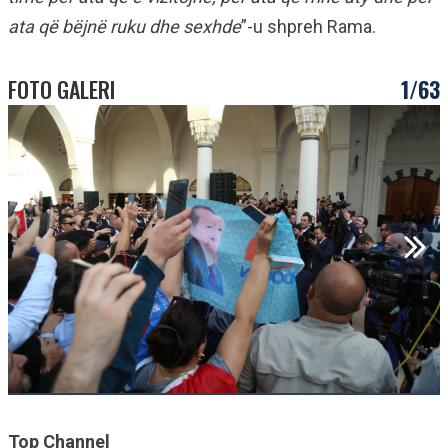
ata që bëjnë ruku dhe sexhde
”-u shpreh Rama.
FOTO GALERI
1/63
Top Channel