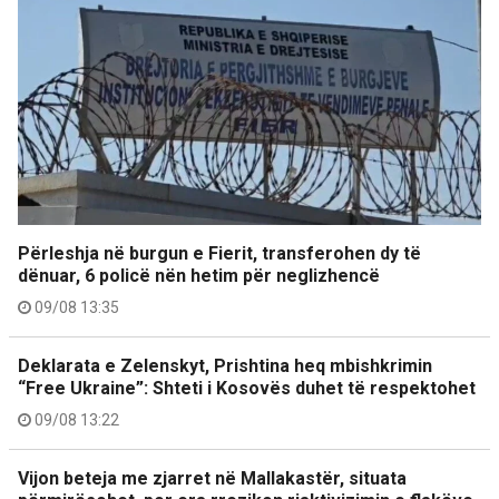
Përleshja në burgun e Fierit, transferohen dy të
dënuar, 6 policë nën hetim për neglizhencë
09/08 13:35
Deklarata e Zelenskyt, Prishtina heq mbishkrimin
“Free Ukraine”: Shteti i Kosovës duhet të respektohet
09/08 13:22
Vijon beteja me zjarret në Mallakastër, situata