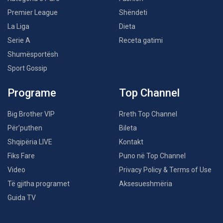
Premier League
Shëndeti
La Liga
Dieta
Serie A
Receta gatimi
Shumësportësh
Sport Gossip
Programe
Top Channel
Big Brother VIP
Rreth Top Channel
Për’puthen
Bileta
Shqipëria LIVE
Kontakt
Fiks Fare
Puno në Top Channel
Video
Privacy Policy & Terms of Use
Të gjitha programet
Aksesueshmëria
Guida TV