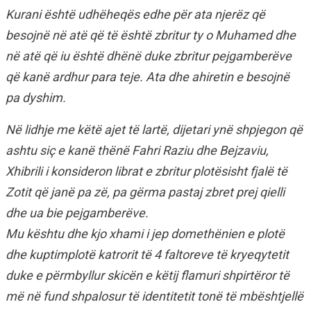
Kurani është udhëheqës edhe për ata njerëz që
besojnë në atë që të është zbritur ty o Muhamed dhe
në atë që iu është dhënë duke zbritur pejgamberëve
që kanë ardhur para teje. Ata dhe ahiretin e besojnë
pa dyshim.
Në lidhje me këtë ajet të lartë, dijetari ynë shpjegon që
ashtu siç e kanë thënë Fahri Raziu dhe Bejzaviu,
Xhibrili i konsideron librat e zbritur plotësisht fjalë të
Zotit që janë pa zë, pa gërma pastaj zbret prej qielli
dhe ua bie pejgamberëve.
Mu kështu dhe kjo xhami i jep domethënien e plotë
dhe kuptimplotë katrorit të 4 faltoreve të kryeqytetit
duke e përmbyllur skicën e këtij flamuri shpirtëror të
më në fund shpalosur të identitetit tonë të mbështjellë