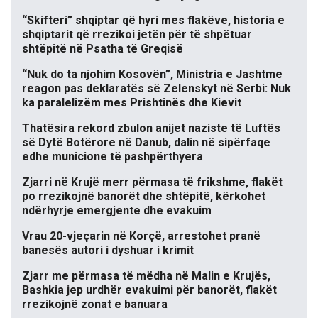
“Skifteri” shqiptar që hyri mes flakëve, historia e
shqiptarit që rrezikoi jetën për të shpëtuar
shtëpitë në Psatha të Greqisë
“Nuk do ta njohim Kosovën”, Ministria e Jashtme
reagon pas deklaratës së Zelenskyt në Serbi: Nuk
ka paralelizëm mes Prishtinës dhe Kievit
Thatësira rekord zbulon anijet naziste të Luftës
së Dytë Botërore në Danub, dalin në sipërfaqe
edhe municione të pashpërthyera
Zjarri në Krujë merr përmasa të frikshme, flakët
po rrezikojnë banorët dhe shtëpitë, kërkohet
ndërhyrje emergjente dhe evakuim
Vrau 20-vjeçarin në Korçë, arrestohet pranë
banesës autori i dyshuar i krimit
Zjarr me përmasa të mëdha në Malin e Krujës,
Bashkia jep urdhër evakuimi për banorët, flakët
rrezikojnë zonat e banuara