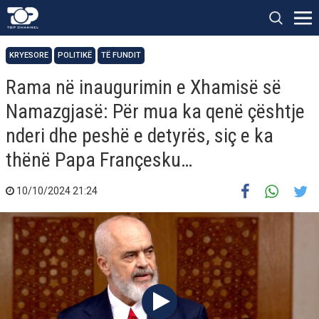
KRYESORE
POLITIKË
TË FUNDIT
Rama në inaugurimin e Xhamisë së
Namazgjasë: Për mua ka qenë çështje
nderi dhe peshë e detyrës, siç e ka
thënë Papa Françesku…
10/10/2024 21:24