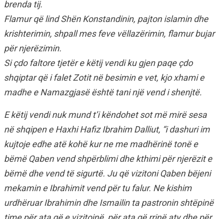
brenda tij.
Flamur që lind Shën Konstandinin, pajton islamin dhe
krishterimin, shpall mes feve vëllazërimin, flamur bujar
për njerëzimin.
Si çdo faltore tjetër e këtij vendi ku gjen paqe çdo
shqiptar që i falet Zotit në besimin e vet, kjo xhami e
madhe e Namazgjasë është tani një vend i shenjtë.
E këtij vendi nuk mund t’i këndohet sot më mirë sesa
në shqipen e Haxhi Hafiz Ibrahim Dalliut, “i dashuri im
kujtoje edhe atë kohë kur ne me madhërinë tonë e
bëmë Qaben vend shpërblimi dhe kthimi për njerëzit e
bëmë dhe vend të sigurtë. Ju që vizitoni Qaben bëjeni
mekamin e Ibrahimit vend për tu falur. Ne kishim
urdhëruar Ibrahimin dhe Ismailin ta pastronin shtëpinë
time për ata që e vizitojnë, për ata që rrinë aty dhe për