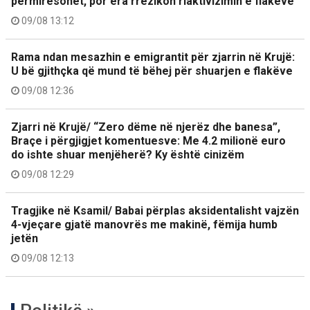
përmirësohet, por era rrezikon riaktivizimin e flakëve
09/08 13:12
Rama ndan mesazhin e emigrantit për zjarrin në Krujë:
U bë gjithçka që mund të bëhej për shuarjen e flakëve
09/08 12:36
Zjarri në Krujë/ “Zero dëme në njerëz dhe banesa”,
Braçe i përgjigjet komentuesve: Me 4.2 milionë euro
do ishte shuar menjëherë? Ky është cinizëm
09/08 12:29
Tragjike në Ksamil/ Babai përplas aksidentalisht vajzën
4-vjeçare gjatë manovrës me makinë, fëmija humb
jetën
09/08 12:13