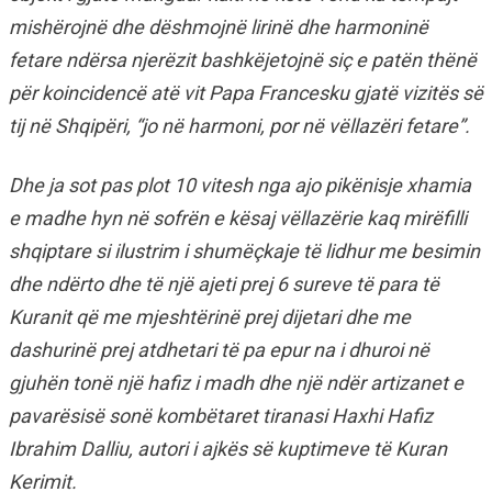
mishërojnë dhe dëshmojnë lirinë dhe harmoninë
fetare ndërsa njerëzit bashkëjetojnë siç e patën thënë
për koincidencë atë vit Papa Francesku gjatë vizitës së
tij në Shqipëri, “jo në harmoni, por në vëllazëri fetare”.
Dhe ja sot pas plot 10 vitesh nga ajo pikënisje xhamia
e madhe hyn në sofrën e kësaj vëllazërie kaq mirëfilli
shqiptare si ilustrim i shumëçkaje të lidhur me besimin
dhe ndërto dhe të një ajeti prej 6 sureve të para të
Kuranit që me mjeshtërinë prej dijetari dhe me
dashurinë prej atdhetari të pa epur na i dhuroi në
gjuhën tonë një hafiz i madh dhe një ndër artizanet e
pavarësisë sonë kombëtaret tiranasi Haxhi Hafiz
Ibrahim Dalliu, autori i ajkës së kuptimeve të Kuran
Kerimit.