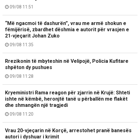
09/08 11:51
“Më ngacmoi të dashurën”, vrau me armë shokun e
fëmijërisë, zbardhet dëshmia e autorit për vrasjen e
21-vjeçarit Johan Zuko
09/08 11:35
Rrezikonin të mbyteshin në Velipojë, Policia Kufitare
shpëton dy pushues
09/08 11:28
Kryeministri Rama reagon për zjarrin në Krujë: Shteti
ishte në këmbë, heronjtë tanë u përballën me flakët
dhe shmangën një tragjedi
09/08 11:20
Vrau 20-vjeçarin në Korçë, arrestohet pranë banesës
autori i dyshuar i krimit