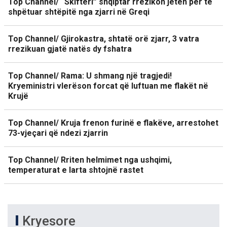
Top Channel/ “Skifteri” shqiptar rrezikon jetën për të
shpëtuar shtëpitë nga zjarri në Greqi
Top Channel/ Gjirokastra, shtatë orë zjarr, 3 vatra
rrezikuan gjatë natës dy fshatra
Top Channel/ Rama: U shmang një tragjedi!
Kryeministri vlerëson forcat që luftuan me flakët në
Krujë
Top Channel/ Kruja frenon furinë e flakëve, arrestohet
73-vjeçari që ndezi zjarrin
Top Channel/ Rriten helmimet nga ushqimi,
temperaturat e larta shtojnë rastet
Kryesore