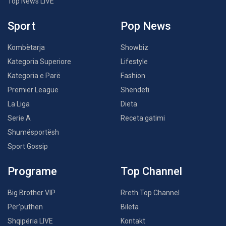
Top News LIVE
Sport
Pop News
Kombëtarja
Showbiz
Kategoria Superiore
Lifestyle
Kategoria e Parë
Fashion
Premier League
Shëndeti
La Liga
Dieta
Serie A
Receta gatimi
Shumësportësh
Sport Gossip
Programe
Top Channel
Big Brother VIP
Rreth Top Channel
Për’puthen
Bileta
Shqipëria LIVE
Kontakt