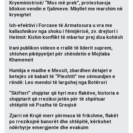
Kryeministrisë/ “Mos më prek”, protestuesja
bllokon vendin e fjalimeve. Mbyllet me marshim në
kryeqytet
Ish-efektivi i Forcave të Armatosura u vra me
kallashnikov nga shoku i fëmijërisë, zv. drejtori i
Hetimit: Kishin konflikt të mbartur prej disa kohësh
Irani publikon videon e rrallë të liderit suprem,
shtohen pikëpyetjet për shëndetin e Mojtaba
Khameneit
Humbja e madhe e Messit, zbardhen detajet e
betejës së babait të “Pleshtit” me sëmundjen e
rëndë: Leo mendoi të largohej nga Botërori
“Skifteri” shqiptar që hyri mes flakëve, historia e
shqiptarit që rrezikoi jetën për të shpëtuar
shtëpitë në Psatha të Greqisë
Zjarri në Krujë merr përmasa të frikshme, flakët
po rrezikojnë banorët dhe shtëpitë, kërkohet
ndërhyrje emergjente dhe evakuim