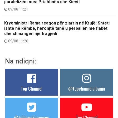
paralelizëm mes Prishtinës dhe Kievit
09/08 11:21
Kryeministri Rama reagon për zjarrin në Krujë: Shteti
ishte në këmbë, heronjtë tanë u përballën me flakët
dhe shmangën një tragjedi
09/08 11:20
Na ndiqni:
Top Channel
@topchannelalbania
@tchbreakingnews
Top Channel