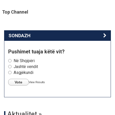
Top Channel
SONDAZH
Pushimet tuaja këtë vit?
Në Shqipëri
Jashtë vendit
Asgjëkundi
Vote
View Results
Aktualitet »