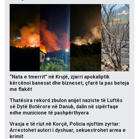
“Nata e tmerrit” në Krujë, zjarri apokaliptik
kërcënoi banesat dhe bizneset, çfarë la pas beteja
me flakët
Thatësira rekord zbulon anijet naziste të Luftës
së Dytë Botërore në Danub, dalin në sipërfaqe
edhe municione të pashpërthyera
Vrasja e të riut në Korçë, Policia njoftim zyrtar:
Arrestohet autori i dyshuar, sekuestrohet arma e
krimit