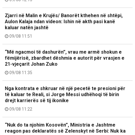
Zjarri në Malin e Krujës/ Banorët kthehen në shtëpi,
Aulon Kalaja ndan videon: Ishin në akth pasi kanë
kaluar natën jashtë
09/08 11:51
“Më ngacmoi të dashurën”, vrau me armë shokun e
fëmijërisë, zbardhet dëshmia e autorit për vrasjen e
21-vjeçarit Johan Zuko
09/08 11:35
Nga kontrata e shkruar në një pecetë te presioni për
të kaluar te Reali, si Jorge Messi udhëhoqi të birin
drejt karrierës së tij ikonike
09/08 11:22
“Nuk do ta njohim Kosovën”, Ministria e Jashtme
reagon pas deklaratës së Zelenskyt në Serbi: Nuk ka