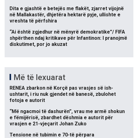
Dita e gjashtë e betejës me flakët, zjarret vijojnë
në Mallakastër, dhjetëra hektarë pyje, ullishte e
vreshta të përfshira
“Ai është zgjedhur në mënyrë demokratike”/ FIFA
shpërthen ndaj kritikave për Infantinon: I pranojmë
diskutimet, por jo akuzat
Më të lexuarat
RENEA zbarkon në Korçë pas vrasjes së ish-
ushtarit, i riu nuk gjendet në banesë, zbulohet
fotoja e autorit
“Më ngacmoi të dashurën”, vrau me armë shokun
e fëmijërisë, zbardhet dëshmia e autorit për
vrasjen e 21-vjeçarit Johan Zuko
Tensione në tubimin e 70-të përpara