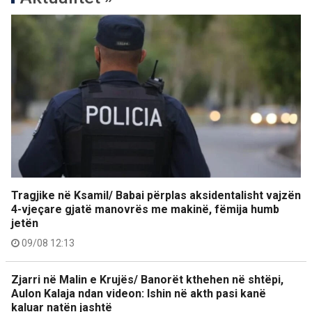
Tragjike në Ksamil/ Babai përplas aksidentalisht vajzën
4-vjeçare gjatë manovrës me makinë, fëmija humb
jetën
09/08 12:13
Zjarri në Malin e Krujës/ Banorët kthehen në shtëpi,
Aulon Kalaja ndan videon: Ishin në akth pasi kanë
kaluar natën jashtë