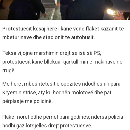
Protestuesit kësaj here i kanë vënë flakët kazanit të
mbeturinave dhe stacionit të autobusit.
Teksa vijojnë marshimin drejt selisë së PS,
protestuesit kanë bllokuar qarkullimin e makinave në
rrugë.
Më herët mbështetësit e opozitës ndodheshin para
Kryeministrisë, aty ku hodhën molotovë dhe pati
përplasje me policinë.
Flakë morët edhe pemët para godinës, ndërsa policia
hodhi gaz lotsjellës drejt protestuesve.