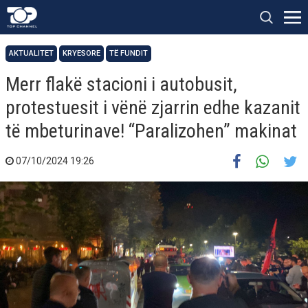
AKTUALITET
KRYESORE
TË FUNDIT
Merr flakë stacioni i autobusit,
protestuesit i vënë zjarrin edhe kazanit
të mbeturinave! “Paralizohen” makinat
07/10/2024 19:26