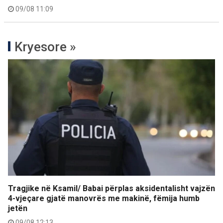
09/08 11:09
Kryesore »
Tragjike në Ksamil/ Babai përplas aksidentalisht vajzën
4-vjeçare gjatë manovrës me makinë, fëmija humb
jetën
09/08 12:13