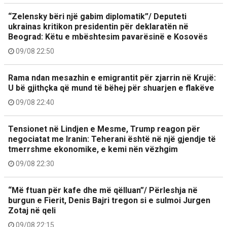
“Zelensky bëri një gabim diplomatik”/ Deputeti
ukrainas kritikon presidentin për deklaratën në
Beograd: Këtu e mbështesim pavarësinë e Kosovës
09/08 22:50
Rama ndan mesazhin e emigrantit për zjarrin në Krujë:
U bë gjithçka që mund të bëhej për shuarjen e flakëve
09/08 22:40
Tensionet në Lindjen e Mesme, Trump reagon për
negociatat me Iranin: Teherani është në një gjendje të
tmerrshme ekonomike, e kemi nën vëzhgim
09/08 22:30
“Më ftuan për kafe dhe më qëlluan”/ Përleshja në
burgun e Fierit, Denis Bajri tregon si e sulmoi Jurgen
Zotaj në qeli
09/08 22:15