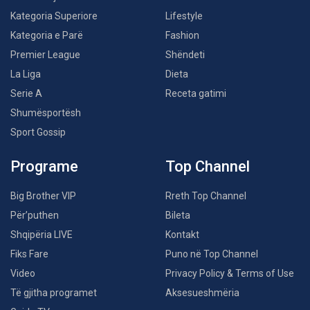
Kategoria Superiore
Lifestyle
Kategoria e Parë
Fashion
Premier League
Shëndeti
La Liga
Dieta
Serie A
Receta gatimi
Shumësportësh
Sport Gossip
Programe
Top Channel
Big Brother VIP
Rreth Top Channel
Për’puthen
Bileta
Shqipëria LIVE
Kontakt
Fiks Fare
Puno në Top Channel
Video
Privacy Policy & Terms of Use
Të gjitha programet
Aksesueshmëria