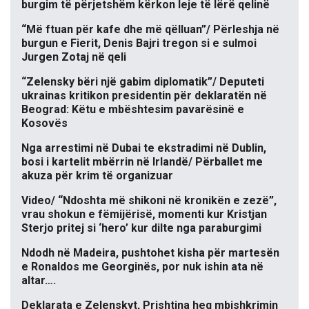
burgim të përjetshëm kërkon leje të lërë qelinë
“Më ftuan për kafe dhe më qëlluan”/ Përleshja në
burgun e Fierit, Denis Bajri tregon si e sulmoi
Jurgen Zotaj në qeli
“Zelensky bëri një gabim diplomatik”/ Deputeti
ukrainas kritikon presidentin për deklaratën në
Beograd: Këtu e mbështesim pavarësinë e
Kosovës
Nga arrestimi në Dubai te ekstradimi në Dublin,
bosi i kartelit mbërrin në Irlandë/ Përballet me
akuza për krim të organizuar
Video/ “Ndoshta më shikoni në kronikën e zezë”,
vrau shokun e fëmijërisë, momenti kur Kristjan
Sterjo pritej si ‘hero’ kur dilte nga paraburgimi
Ndodh në Madeira, pushtohet kisha për martesën
e Ronaldos me Georginës, por nuk ishin ata në
altar….
Deklarata e Zelenskyt, Prishtina heq mbishkrimin