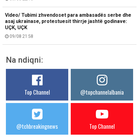
Video/ Tubimi zhvendoset para ambasadës serbe dhe
asaj ukrainase, protestuesit thirrje jashtë godinave:
UÇK, UÇK
09/08 21:58
Na ndiqni:
Top Channel
@topchannelalbania
@tchbreakingnews
Top Channel