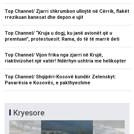
Top Channel/ Zjarri shkrumbon ullinjtë në Cërrik, flakët
rrezikuan banesat dhe depon e ujit
Top Channel/ “Kruja u dogj, ku janë avionët që u
premtuan”, protestuesit: Rama, do të të marrë deti
Top Channel/ Vijon frika nga zjarri në Krujë,
riaktivizohet një vatër! Ndërhyn ushtria me helikopter
Top Channel/ Shqipëri-Kosovë kundër Zelenskyt:
Pavarësia e Kosovës, e pakthyeshme
Kryesore