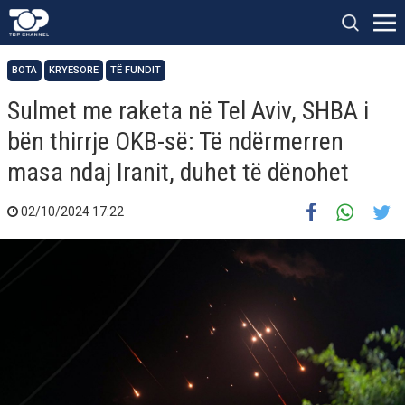
BOTA
KRYESORE
TË FUNDIT
Sulmet me raketa në Tel Aviv, SHBA i
bën thirrje OKB-së: Të ndërmerren
masa ndaj Iranit, duhet të dënohet
02/10/2024 17:22