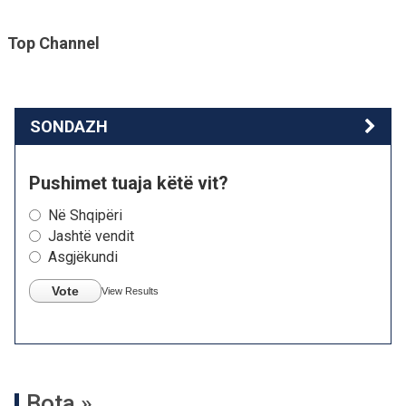
Top Channel
SONDAZH
Pushimet tuaja këtë vit?
Në Shqipëri
Jashtë vendit
Asgjëkundi
Vote
View Results
Bota »