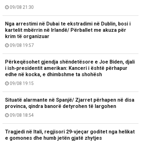
09/08 21:30
Nga arrestimi në Dubai te ekstradimi në Dublin, bosi i
kartelit mbërrin në Irlandë/ Përballet me akuza për
krim të organizuar
09/08 19:57
Përkeqësohet gjendja shëndetësore e Joe Biden, djali
i ish-presidentit amerikan: Kanceri i është përhapur
edhe në kocka, e dhimbshme ta shohësh
09/08 19:15
Situatë alarmante në Spanjë/ Zjarret përhapen në disa
provinca, qindra banorë detyrohen të largohen
09/08 18:54
Tragjedi në Itali, regjisori 29-vjeçar goditet nga helikat
e gomones dhe humb jetën gjatë zhytjes