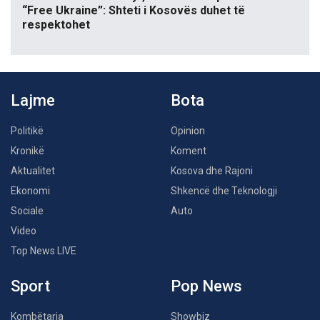
“Free Ukraine”: Shteti i Kosovës duhet të
respektohet
Lajme
Bota
Politikë
Opinion
Kronikë
Koment
Aktualitet
Kosova dhe Rajoni
Ekonomi
Shkencë dhe Teknologji
Sociale
Auto
Video
Top News LIVE
Sport
Pop News
Kombëtarja
Showbiz