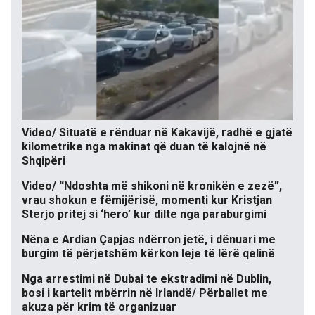
Video/ Situatë e rënduar në Kakavijë, radhë e gjatë
kilometrike nga makinat që duan të kalojnë në
Shqipëri
Video/ “Ndoshta më shikoni në kronikën e zezë”,
vrau shokun e fëmijërisë, momenti kur Kristjan
Sterjo pritej si ‘hero’ kur dilte nga paraburgimi
Nëna e Ardian Çapjas ndërron jetë, i dënuari me
burgim të përjetshëm kërkon leje të lërë qelinë
Nga arrestimi në Dubai te ekstradimi në Dublin,
bosi i kartelit mbërrin në Irlandë/ Përballet me
akuza për krim të organizuar