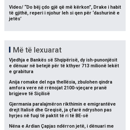
Video/ “Do bëj çdo gjë që më kërkon”, Drake i habit
të gjithë, reperi i njohur leh si qen për ‘dashurinë e
jetës’
Më të lexuarat
Vjedhja e Bankës së Shqipërisë, dy ish-punonjësit
e dënuar në betejë për të kthyer 713 milionë lekët
e grabitura
Anija romake del nga thellësia, zbulohen qindra
amfora vere në rrënojat 2100-vjeçare pranë
brigjeve të Siçilisë
Gjermania paralajmëron rikthimin e emigrantëve
drejt Italisë dhe Greqisë, ja çfarë ndryshon pas
hyrjes në fuqi të paktit të ri të BE-së
Nëna e Ardian Çapjas ndërron jetë, i dënuari me