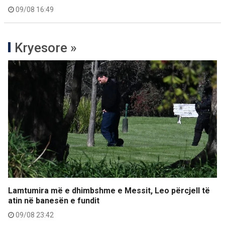
09/08 16:49
Kryesore »
Lamtumira më e dhimbshme e Messit, Leo përcjell të
atin në banesën e fundit
09/08 23:42