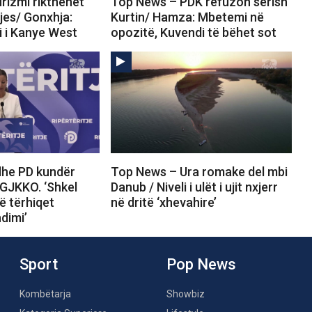
rizmi rikthehet
Top News – PDK refuzon sërish
tjes/ Gonxhja:
Kurtin/ Hamza: Mbetemi në
i i Kanye West
opozitë, Kuvendi të bëhet sot
he PD kundër
Top News – Ura romake del mbi
 GJKKO. ‘Shkel
Danub / Niveli i ulët i ujit nxjerr
ë tërhiqet
në dritë ‘xhevahire’
dimi’
Sport
Pop News
Kombëtarja
Showbiz