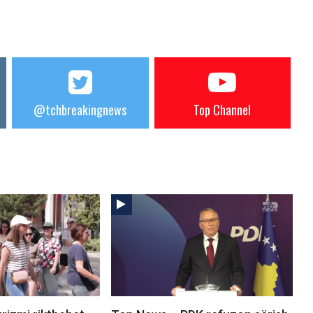
@tchbreakingnews
Top Channel