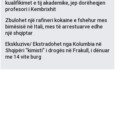
kualifikimet e tij akademike, jep dorëheqjen
profesori i Kembrixhit
Zbulohet një rafineri kokaine e fshehur mes
bimësisë në Itali, mes të arrestuarve edhe
një shqiptar
Ekskluzive/ Ekstradohet nga Kolumbia në
Shqipëri “kimisti” i drogës në Frakull, i dënuar
me 14 vite burg