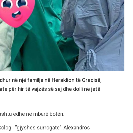
dhur në një familje në Heraklion të Greqisë,
e për hir të vajzës së saj dhe dolli në jetë
i ashtu edhe në mbarë botën.
kolog i “gjyshes surrogate”, Alexandros