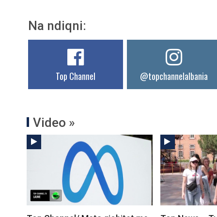
Na ndiqni:
Top Channel
@topchannelalbania
Video »