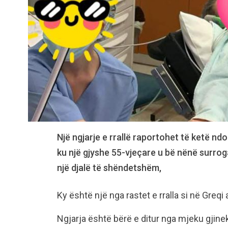
Një ngjarje e rrallë raportohet të ketë ndo
ku një gjyshe 55-vjeçare u bë nënë surrogat
një djalë të shëndetshëm,
Ky është një nga rastet e rralla si në Greq
Ngjarja është bërë e ditur nga mjeku gjine