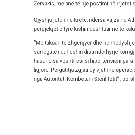
Zervakis, me anë të një postimi në rrjetet s
Gjyshja jeton në Kretë, ndërsa vajza në At
përpjekjet e tyre kishin dështuar në të kal
“Më takuan të zhgënjyer dhe në mëdyshje.
surrogate i duheshin disa ndërhyrje korri
hasur disa vështirësi si hipertensioni par
ligjore. Përgatitja zgjati dy vjet me oper
nga Autoriteti Kombëtar i Sterilitetit” , pë