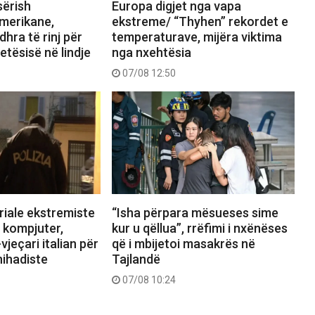
sërish
Europa digjet nga vapa
merikane,
ekstreme/ “Thyhen” rekordet e
hra të rinj për
temperaturave, mijëra viktima
etësisë në lindje
nga nxehtësia
07/08 12:50
riale ekstremiste
“Isha përpara mësueses sime
 kompjuter,
kur u qëllua”, rrëfimi i nxënëses
jeçari italian për
që i mbijetoi masakrës në
ihadiste
Tajlandë
07/08 10:24