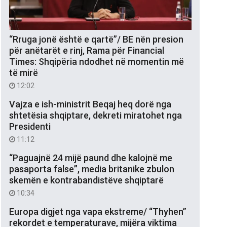
“Rruga jonë është e qartë”/ BE nën presion
për anëtarët e rinj, Rama për Financial
Times: Shqipëria ndodhet në momentin më
të mirë
12:02
Vajza e ish-ministrit Beqaj heq dorë nga
shtetësia shqiptare, dekreti miratohet nga
Presidenti
11:12
“Paguajnë 24 mijë paund dhe kalojnë me
pasaporta false”, media britanike zbulon
skemën e kontrabandistëve shqiptarë
10:34
Europa digjet nga vapa ekstreme/ “Thyhen”
rekordet e temperaturave, mijëra viktima