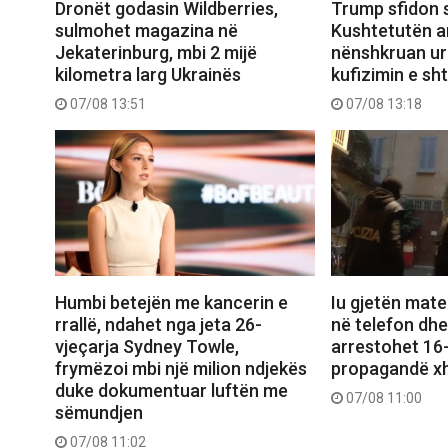
Dronët godasin Wildberries,
Trump sfidon 
sulmohet magazina në
Kushtetutën a
Jekaterinburg, mbi 2 mijë
nënshkruan urd
kilometra larg Ukrainës
kufizimin e sht
07/08 13:51
07/08 13:18
Humbi betejën me kancerin e
Iu gjetën mate
rrallë, ndahet nga jeta 26-
në telefon dhe
vjeçarja Sydney Towle,
arrestohet 16-v
frymëzoi mbi një milion ndjekës
propagandë xh
duke dokumentuar luftën me
07/08 11:00
sëmundjen
07/08 11:02