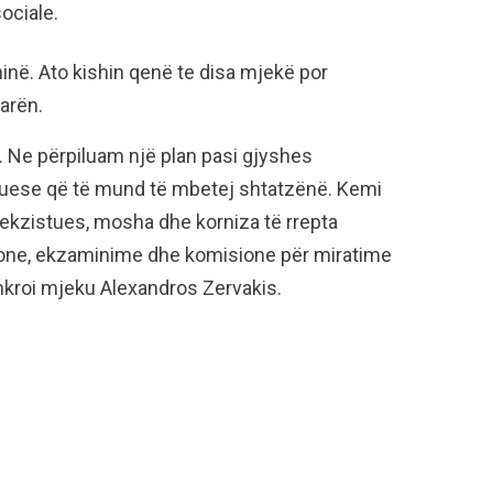
ociale.
hinë. Ato kishin qenë te disa mjekë por
uarën.
 Ne përpiluam një plan pasi gjyshes
gjuese që të mund të mbetej shtatzënë. Kemi
a-ekzistues, mosha dhe korniza të rrepta
acione, ekzaminime dhe komisione për miratime
rshkroi mjeku Alexandros Zervakis.