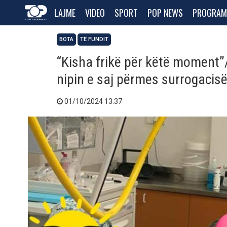
LAJME
VIDEO
SPORT
POP NEWS
PROGRAM
BOTA
TË FUNDIT
“Kisha frikë për këtë moment”/ 
nipin e saj përmes surrogacis
01/10/2024 13:37