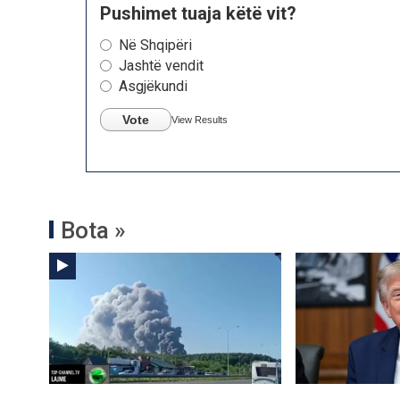
Pushimet tuaja këtë vit?
Në Shqipëri
Jashtë vendit
Asgjëkundi
Vote
View Results
Bota »