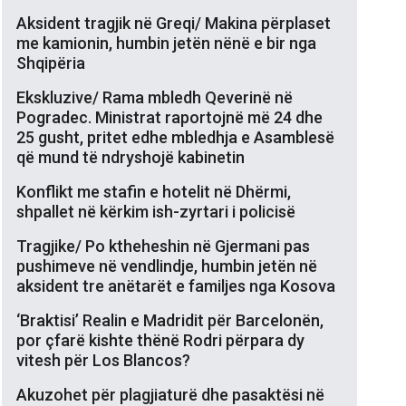
Aksident tragjik në Greqi/ Makina përplaset
me kamionin, humbin jetën nënë e bir nga
Shqipëria
Ekskluzive/ Rama mbledh Qeverinë në
Pogradec. Ministrat raportojnë më 24 dhe
25 gusht, pritet edhe mbledhja e Asamblesë
që mund të ndryshojë kabinetin
Konflikt me stafin e hotelit në Dhërmi,
shpallet në kërkim ish-zyrtari i policisë
Tragjike/ Po ktheheshin në Gjermani pas
pushimeve në vendlindje, humbin jetën në
aksident tre anëtarët e familjes nga Kosova
‘Braktisi’ Realin e Madridit për Barcelonën,
por çfarë kishte thënë Rodri përpara dy
vitesh për Los Blancos?
Akuzohet për plagjiaturë dhe pasaktësi në