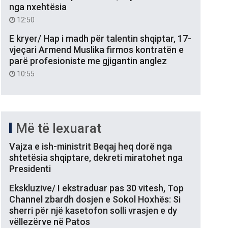
nga nxehtësia
12:50
E kryer/ Hap i madh për talentin shqiptar, 17-
vjeçari Armend Muslika firmos kontratën e
parë profesioniste me gjigantin anglez
10:55
Më të lexuarat
Vajza e ish-ministrit Beqaj heq dorë nga
shtetësia shqiptare, dekreti miratohet nga
Presidenti
Ekskluzive/ I ekstraduar pas 30 vitesh, Top
Channel zbardh dosjen e Sokol Hoxhës: Si
sherri për një kasetofon solli vrasjen e dy
vëllezërve në Patos