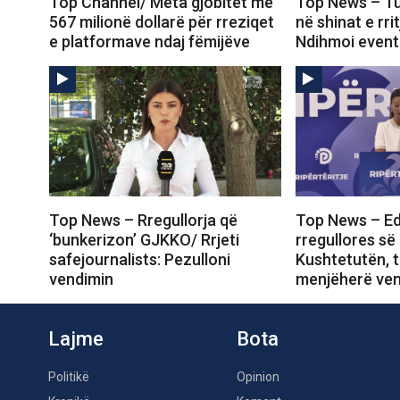
Top Channel/ Meta gjobitet me
Top News – Tu
567 milionë dollarë për rreziqet
në shinat e rri
e platformave ndaj fëmijëve
Ndihmoi event
Top News – Rregullorja që
Top News – Ed
‘bunkerizon’ GJKKO/ Rrjeti
rregullores së
safejournalists: Pezulloni
Kushtetutën, t
vendimin
menjëherë ven
Lajme
Bota
Politikë
Opinion