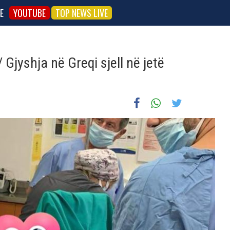
E
YOUTUBE
TOP NEWS LIVE
Gjyshja në Greqi sjell në jetë
ë