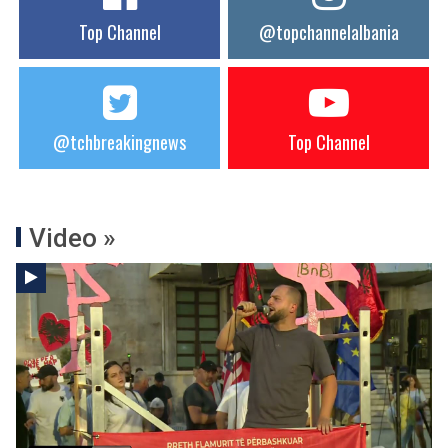
Top Channel
@topchannelalbania
@tchbreakingnews
Top Channel
Video »