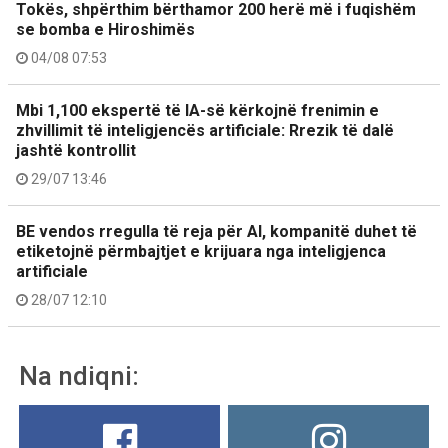
Tokës, shpërthim bërthamor 200 herë më i fuqishëm
se bomba e Hiroshimës
04/08 07:53
Mbi 1,100 ekspertë të IA-së kërkojnë frenimin e
zhvillimit të inteligjencës artificiale: Rrezik të dalë
jashtë kontrollit
29/07 13:46
BE vendos rregulla të reja për AI, kompanitë duhet të
etiketojnë përmbajtjet e krijuara nga inteligjenca
artificiale
28/07 12:10
Na ndiqni: