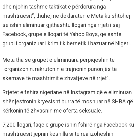
dhe njohin tashme taktikat e përdorura nga
mashtruesit”, thuhej në deklaratën e Meta ku shtohej
se ishin eliminuar gjithashtu llogari nga rrjeti i saj
Facebook, grupe e llogari të Yahoo Boys, qe eshte
grupi i organizuar i krimit kibernetik i bazuar në Nigeri.
Meta tha se grupet e eliminuara përpiqeshin të
“organizonin, rekrutonin e trajnonin punonjës të
skemave të mashtrimit e zhvatjeve në rrjet”.
Rrjetet e fshira nigeriane në Instagram që e eliminuan
shënjestronin kryesisht burra të moshuar në SHBA që
kërkonin të zhvasnin me oferta seksuale.
7,200 llogari, faqe e grupe ishin fshirë nga Facebook ku
mashtruesit jepnin këshilla si të realizoheshin