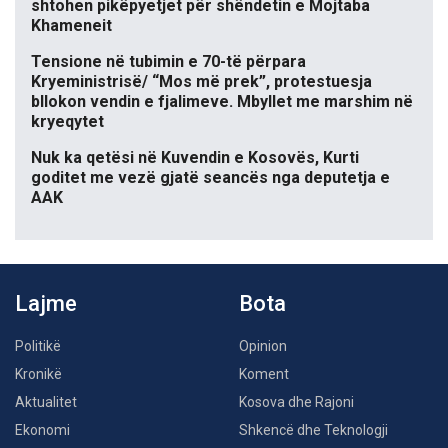
shtohen pikëpyetjet për shëndetin e Mojtaba
Khameneit
Tensione në tubimin e 70-të përpara
Kryeministrisë/ “Mos më prek”, protestuesja
bllokon vendin e fjalimeve. Mbyllet me marshim në
kryeqytet
Nuk ka qetësi në Kuvendin e Kosovës, Kurti
goditet me vezë gjatë seancës nga deputetja e
AAK
Lajme
Bota
Politikë
Opinion
Kronikë
Koment
Aktualitet
Kosova dhe Rajoni
Ekonomi
Shkencë dhe Teknologji