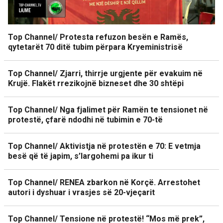
Top Channel/ Protesta refuzon besën e Ramës,
qytetarët 70 ditë tubim përpara Kryeministrisë
Top Channel/ Zjarri, thirrje urgjente për evakuim në
Krujë. Flakët rrezikojnë bizneset dhe 30 shtëpi
Top Channel/ Nga fjalimet për Ramën te tensionet në
protestë, çfarë ndodhi në tubimin e 70-të
Top Channel/ Aktivistja në protestën e 70: E vetmja
besë që të japim, s’largohemi pa ikur ti
Top Channel/ RENEA zbarkon në Korçë. Arrestohet
autori i dyshuar i vrasjes së 20-vjeçarit
Top Channel/ Tensione në protestë! “Mos më prek”,