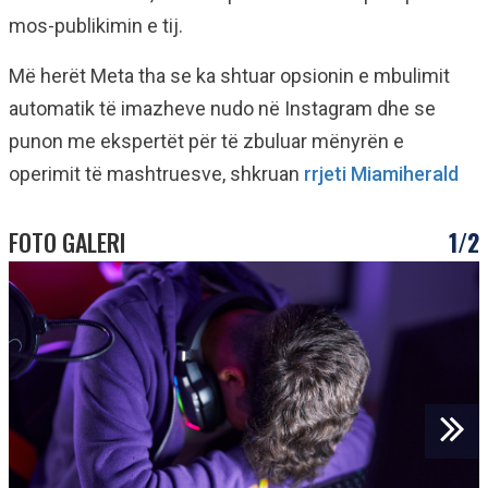
mos-publikimin e tij.
Më herët Meta tha se ka shtuar opsionin e mbulimit
automatik të imazheve nudo në Instagram dhe se
punon me ekspertët për të zbuluar mënyrën e
operimit të mashtruesve, shkruan
rrjeti Miamiherald
FOTO GALERI
1/2