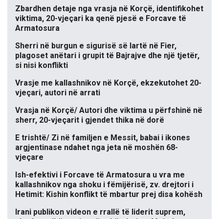
Zbardhen detaje nga vrasja në Korçë, identifikohet
viktima, 20-vjeçari ka qenë pjesë e Forcave të
Armatosura
Sherri në burgun e sigurisë së lartë në Fier,
plagoset anëtari i grupit të Bajrajve dhe një tjetër,
si nisi konflikti
Vrasje me kallashnikov në Korçë, ekzekutohet 20-
vjeçari, autori në arrati
Vrasja në Korçë/ Autori dhe viktima u përfshinë në
sherr, 20-vjeçarit i gjendet thika në dorë
E trishtë/ Zi në familjen e Messit, babai i ikones
argjentinase ndahet nga jeta në moshën 68-
vjeçare
Ish-efektivi i Forcave të Armatosura u vra me
kallashnikov nga shoku i fëmijërisë, zv. drejtori i
Hetimit: Kishin konflikt të mbartur prej disa kohësh
Irani publikon videon e rrallë të liderit suprem,