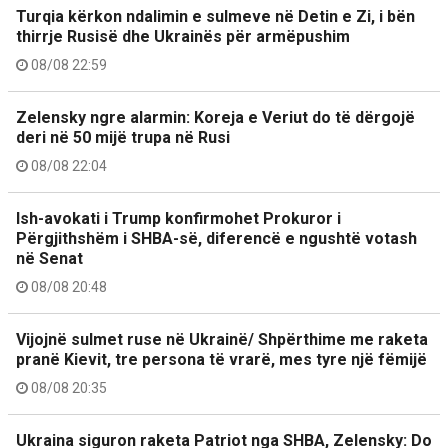
Turqia kërkon ndalimin e sulmeve në Detin e Zi, i bën
thirrje Rusisë dhe Ukrainës për armëpushim
08/08 22:59
Zelensky ngre alarmin: Koreja e Veriut do të dërgojë
deri në 50 mijë trupa në Rusi
08/08 22:04
Ish-avokati i Trump konfirmohet Prokuror i
Përgjithshëm i SHBA-së, diferencë e ngushtë votash
në Senat
08/08 20:48
Vijojnë sulmet ruse në Ukrainë/ Shpërthime me raketa
pranë Kievit, tre persona të vrarë, mes tyre një fëmijë
08/08 20:35
Ukraina siguron raketa Patriot nga SHBA, Zelensky: Do