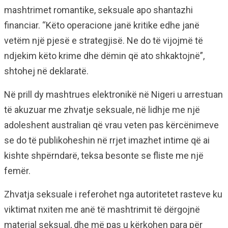
mashtrimet romantike, seksuale apo shantazhi
financiar. “Këto operacione janë kritike edhe janë
vetëm një pjesë e strategjisë. Ne do të vijojmë të
ndjekim këto krime dhe dëmin që ato shkaktojnë”,
shtohej në deklaratë.
Në prill dy mashtrues elektronikë në Nigeri u arrestuan
të akuzuar me zhvatje seksuale, në lidhje me një
adoleshent australian që vrau veten pas kërcënimeve
se do të publikoheshin në rrjet imazhet intime që ai
kishte shpërndarë, teksa besonte se fliste me një
femër.
Zhvatja seksuale i referohet nga autoritetet rasteve ku
viktimat nxiten me anë të mashtrimit të dërgojnë
material seksual, dhe më pas u kërkohen para për