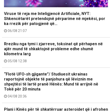
Viruse të reja me Inteligjencë Artificiale, NYT:
Shkencëtarët pretendojnë përparime në mjekësi, por
ka rrezik për patogjenë që…
06/08 21:07
Rreziku nga tymi i zjarreve, toksinat që përhapen në
ajër mund të shkaktojnë probleme edhe shumë
kilometra larg
05/08 12:38
“Flotë UFO-sh gjigante”/ Studiuesit ukrainas
raportojnë objekte të panjohura që lëviznin me
shpejtësi të lartë pranë Hënës: Mund të arrijnë në
Tokë për 20 minuta
04/08 20:36
Plani i Kinës për të shkatërruar asteroidet që i afrohen