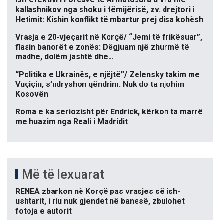
kallashnikov nga shoku i fëmijërisë, zv. drejtori i
Hetimit: Kishin konflikt të mbartur prej disa kohësh
Vrasja e 20-vjeçarit në Korçë/ “Jemi të frikësuar”,
flasin banorët e zonës: Dëgjuam një zhurmë të
madhe, dolëm jashtë dhe…
“Politika e Ukrainës, e njëjtë”/ Zelensky takim me
Vuçiçin, s’ndryshon qëndrim: Nuk do ta njohim
Kosovën
Roma e ka seriozisht për Endrick, kërkon ta marrë
me huazim nga Reali i Madridit
Më të lexuarat
RENEA zbarkon në Korçë pas vrasjes së ish-
ushtarit, i riu nuk gjendet në banesë, zbulohet
fotoja e autorit