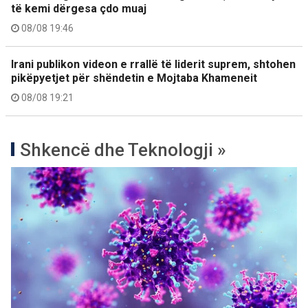
të kemi dërgesa çdo muaj
08/08 19:46
Irani publikon videon e rrallë të liderit suprem, shtohen
pikëpyetjet për shëndetin e Mojtaba Khameneit
08/08 19:21
Shkencë dhe Teknologji »