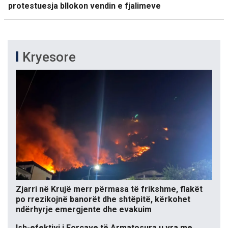
protestuesja bllokon vendin e fjalimeve
Kryesore
Zjarri në Krujë merr përmasa të frikshme, flakët
po rrezikojnë banorët dhe shtëpitë, kërkohet
ndërhyrje emergjente dhe evakuim
Ish-efektivi i Forcave të Armatosura u vra me