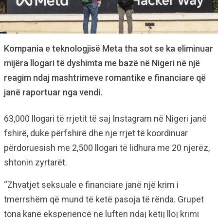
Kompania e teknologjisë Meta tha sot se ka eliminuar
mijëra llogari të dyshimta me bazë në Nigeri në një
reagim ndaj mashtrimeve romantike e financiare që
janë raportuar nga vendi.
63,000 llogari të rrjetit të saj Instagram në Nigeri janë
fshirë, duke përfshirë dhe nje rrjet të koordinuar
përdoruesish me 2,500 llogari të lidhura me 20 njerëz,
shtonin zyrtarët.
“Zhvatjet seksuale e financiare janë një krim i
tmerrshëm që mund të ketë pasoja të rënda. Grupet
tona kanë eksperiencë në luftën ndaj këtij lloj krimi