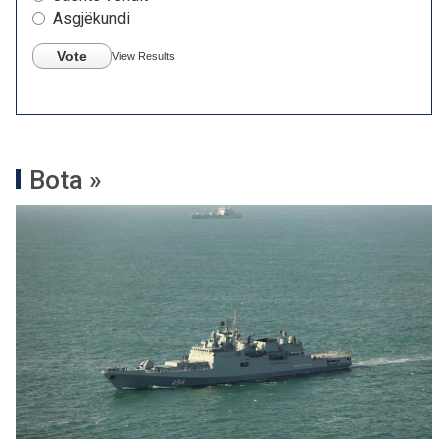
Asgjëkundi
Vote
View Results
Bota »