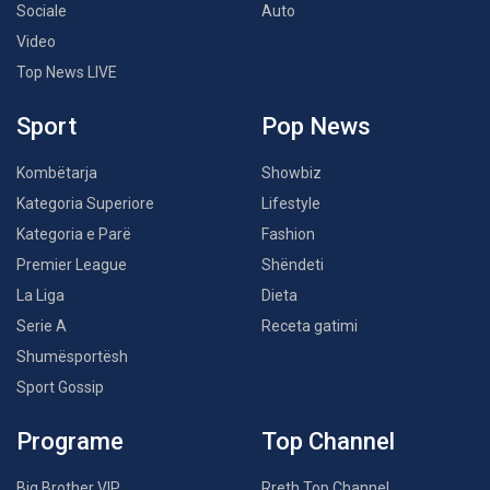
Sociale
Auto
Video
Top News LIVE
Sport
Pop News
Kombëtarja
Showbiz
Kategoria Superiore
Lifestyle
Kategoria e Parë
Fashion
Premier League
Shëndeti
La Liga
Dieta
Serie A
Receta gatimi
Shumësportësh
Sport Gossip
Programe
Top Channel
Big Brother VIP
Rreth Top Channel