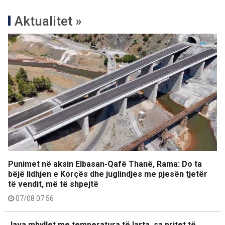
Aktualitet »
Punimet në aksin Elbasan-Qafë Thanë, Rama: Do ta
bëjë lidhjen e Korçës dhe juglindjes me pjesën tjetër
të vendit, më të shpejtë
07/08 07:56
Java mbyllet me temperatura të larta, sa pritet të