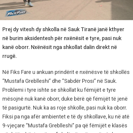
Prej dy vitesh dy shkolla në Sauk Tiranë janë kthyer
në burim aksidentesh për nxënësit e tyre, pasi nuk
kanë oborr. Nxënësit nga shkollat dalin direkt në
rrugë.
Në Fiks Fare u ankuan prindërit e nxënësve të shkollës
“Mustafa Greblleshi” dhe “Sabdër Prosi” në Sauk.
Problemi i tyre ishte se shkollat ku fëmijët e tyre
mësojnë nuk kanë oborr, duke bërë që fëmijët të jenë
të pasigurtë. Nuk ka as roje shkolle, pasi nuk ka oborr.
Fiksi pa nga afër ambientet e të dy shkollave, ku në atë
9-vjeçare “Mustafa Greblleshi” pa që fëmijët e klasës