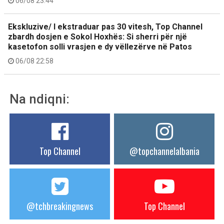
06/08 23:44
Ekskluzive/ I ekstraduar pas 30 vitesh, Top Channel
zbardh dosjen e Sokol Hoxhës: Si sherri për një
kasetofon solli vrasjen e dy vëllezërve në Patos
06/08 22:58
Na ndiqni:
Top Channel
@topchannelalbania
@tchbreakingnews
Top Channel