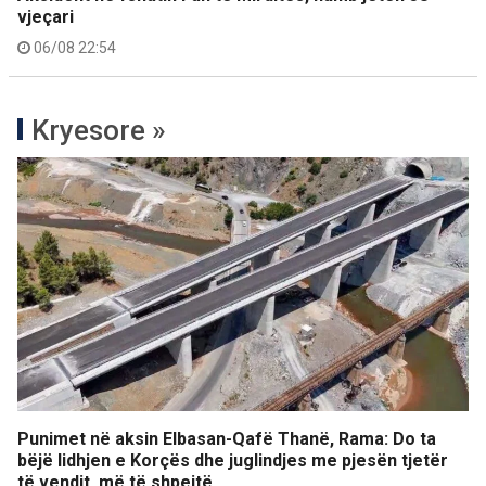
vjeçari
06/08 22:54
Kryesore »
Punimet në aksin Elbasan-Qafë Thanë, Rama: Do ta
bëjë lidhjen e Korçës dhe juglindjes me pjesën tjetër
të vendit, më të shpejtë