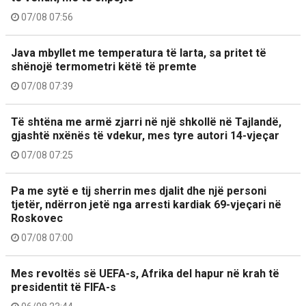
07/08 07:56
Java mbyllet me temperatura të larta, sa pritet të
shënojë termometri këtë të premte
07/08 07:39
Të shtëna me armë zjarri në një shkollë në Tajlandë,
gjashtë nxënës të vdekur, mes tyre autori 14-vjeçar
07/08 07:25
Pa me sytë e tij sherrin mes djalit dhe një personi
tjetër, ndërron jetë nga arresti kardiak 69-vjeçari në
Roskovec
07/08 07:00
Mes revoltës së UEFA-s, Afrika del hapur në krah të
presidentit të FIFA-s