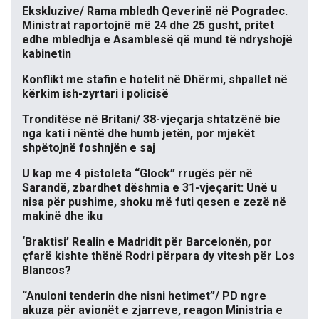
Ekskluzive/ Rama mbledh Qeverinë në Pogradec.
Ministrat raportojnë më 24 dhe 25 gusht, pritet
edhe mbledhja e Asamblesë që mund të ndryshojë
kabinetin
Konflikt me stafin e hotelit në Dhërmi, shpallet në
kërkim ish-zyrtari i policisë
Tronditëse në Britani/ 38-vjeçarja shtatzënë bie
nga kati i nëntë dhe humb jetën, por mjekët
shpëtojnë foshnjën e saj
U kap me 4 pistoleta “Glock” rrugës për në
Sarandë, zbardhet dëshmia e 31-vjeçarit: Unë u
nisa për pushime, shoku më futi qesen e zezë në
makinë dhe iku
‘Braktisi’ Realin e Madridit për Barcelonën, por
çfarë kishte thënë Rodri përpara dy vitesh për Los
Blancos?
“Anuloni tenderin dhe nisni hetimet”/ PD ngre
akuza për avionët e zjarreve, reagon Ministria e