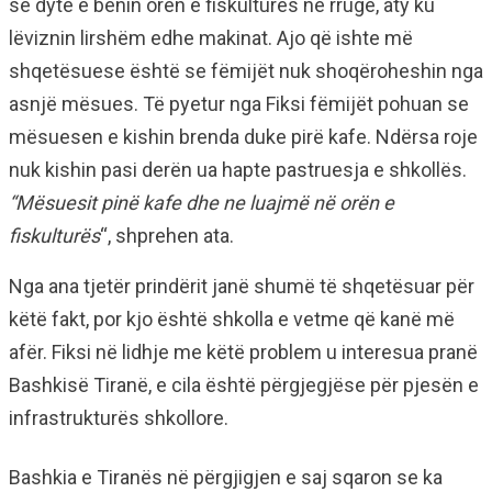
së dytë e bënin orën e fiskulturës në rrugë, aty ku
lëviznin lirshëm edhe makinat. Ajo që ishte më
shqetësuese është se fëmijët nuk shoqëroheshin nga
asnjë mësues. Të pyetur nga Fiksi fëmijët pohuan se
mësuesen e kishin brenda duke pirë kafe. Ndërsa roje
nuk kishin pasi derën ua hapte pastruesja e shkollës.
“Mësuesit pinë kafe dhe ne luajmë në orën e
fiskulturës
“, shprehen ata.
Nga ana tjetër prindërit janë shumë të shqetësuar për
këtë fakt, por kjo është shkolla e vetme që kanë më
afër. Fiksi në lidhje me këtë problem u interesua pranë
Bashkisë Tiranë, e cila është përgjegjëse për pjesën e
infrastrukturës shkollore.
Bashkia e Tiranës në përgjigjen e saj sqaron se ka