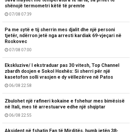
shënojë termometri këtë të premte
07/08 07:39
Pa me sytë e tij sherrin mes djalit dhe një personi
tjetër, ndërron jetë nga arresti kardiak 69-vjeçari në
Roskovec
07/08 07:00
Ekskluzive/ I ekstraduar pas 30 vitesh, Top Channel
zbardh dosjen e Sokol Hoxhës: Si sherri për një
kasetofon solli vrasjen e dy vëllezërve në Patos
06/08 22:58
Zbulohet një rafineri kokaine e fshehur mes bimësisë
në Itali, mes të arrestuarve edhe një shqiptar
06/08 22:55
Aksident në fshatin Fan të Mirditës, humb jetën 38-