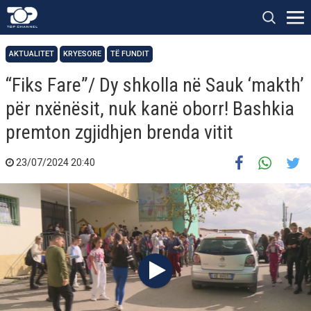
AKTUALITET
KRYESORE
TË FUNDIT
“Fiks Fare”/ Dy shkolla në Sauk ‘makth’
për nxënësit, nuk kanë oborr! Bashkia
premton zgjidhjen brenda vitit
23/07/2024 20:40