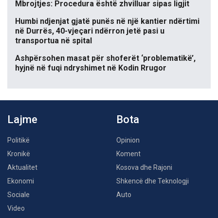
Mbrojtjes: Procedura është zhvilluar sipas ligjit
Humbi ndjenjat gjatë punës në një kantier ndërtimi
në Durrës, 40-vjeçari ndërron jetë pasi u
transportua në spital
Ashpërsohen masat për shoferët ‘problematikë’,
hyjnë në fuqi ndryshimet në Kodin Rrugor
Lajme
Bota
Politikë
Opinion
Kronikë
Koment
Aktualitet
Kosova dhe Rajoni
Ekonomi
Shkencë dhe Teknologji
Sociale
Auto
Video