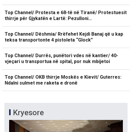
Top Channel/ Protesta e 68-të në Tiranë/ Protestuesit
thirrje për Gjykatën e Lartë: Pezulloni…
Top Channel/ Dëshmia/ Rrëfehet Kejdi Banaj që u kap
teksa transportonte 4 pistoleta “Glock”
Top Channel/ Durrës, punëtori vdes në kantier/ 40-
vjeçari u transportua në spital, por nuk mbijetoi
Top Channel/ OKB thirrje Moskës e Kievit/ Guterres:
Ndalni sulmet me raketa e dronë
Kryesore