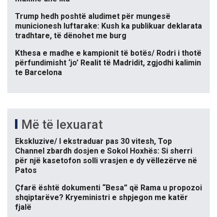
Trump hedh poshtë aludimet për mungesë
municionesh luftarake: Kush ka publikuar deklarata
tradhtare, të dënohet me burg
Kthesa e madhe e kampionit të botës/ Rodri i thotë
përfundimisht ‘jo’ Realit të Madridit, zgjodhi kalimin
te Barcelona
Më të lexuarat
Ekskluzive/ I ekstraduar pas 30 vitesh, Top
Channel zbardh dosjen e Sokol Hoxhës: Si sherri
për një kasetofon solli vrasjen e dy vëllezërve në
Patos
Çfarë është dokumenti “Besa” që Rama u propozoi
shqiptarëve? Kryeministri e shpjegon me katër
fjalë