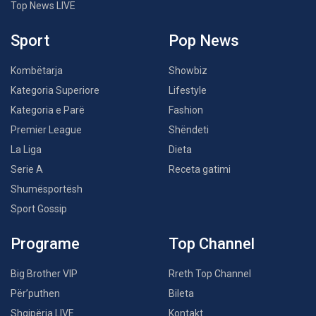
Top News LIVE
Sport
Pop News
Kombëtarja
Showbiz
Kategoria Superiore
Lifestyle
Kategoria e Parë
Fashion
Premier League
Shëndeti
La Liga
Dieta
Serie A
Receta gatimi
Shumësportësh
Sport Gossip
Programe
Top Channel
Big Brother VIP
Rreth Top Channel
Për’puthen
Bileta
Shqipëria LIVE
Kontakt