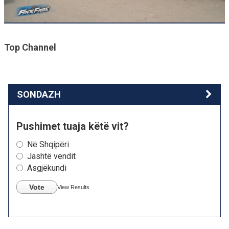
Top Channel
SONDAZH
Pushimet tuaja këtë vit?
Në Shqipëri
Jashtë vendit
Asgjëkundi
Vote
View Results