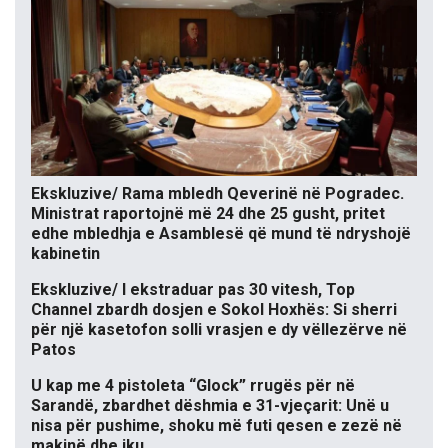
Ekskluzive/ Rama mbledh Qeverinë në Pogradec.
Ministrat raportojnë më 24 dhe 25 gusht, pritet
edhe mbledhja e Asamblesë që mund të ndryshojë
kabinetin
Ekskluzive/ I ekstraduar pas 30 vitesh, Top
Channel zbardh dosjen e Sokol Hoxhës: Si sherri
për një kasetofon solli vrasjen e dy vëllezërve në
Patos
U kap me 4 pistoleta “Glock” rrugës për në
Sarandë, zbardhet dëshmia e 31-vjeçarit: Unë u
nisa për pushime, shoku më futi qesen e zezë në
makinë dhe iku