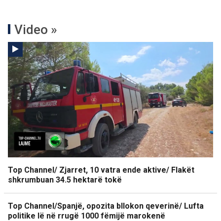
Video »
Top Channel/ Zjarret, 10 vatra ende aktive/ Flakët
shkrumbuan 34.5 hektarë tokë
Top Channel/Spanjë, opozita bllokon qeverinë/ Lufta
politike lë në rrugë 1000 fëmijë marokenë