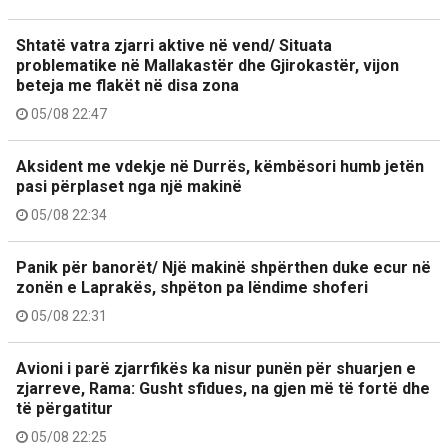
Shtatë vatra zjarri aktive në vend/ Situata
problematike në Mallakastër dhe Gjirokastër, vijon
beteja me flakët në disa zona
05/08 22:47
Aksident me vdekje në Durrës, këmbësori humb jetën
pasi përplaset nga një makinë
05/08 22:34
Panik për banorët/ Një makinë shpërthen duke ecur në
zonën e Laprakës, shpëton pa lëndime shoferi
05/08 22:31
Avioni i parë zjarrfikës ka nisur punën për shuarjen e
zjarreve, Rama: Gusht sfidues, na gjen më të fortë dhe
të përgatitur
05/08 22:25