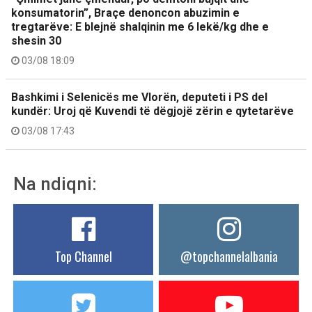
konsumatorin”, Braçe denoncon abuzimin e
tregtarëve: E blejnë shalqinin me 6 lekë/kg dhe e
shesin 30
03/08 18:09
Bashkimi i Selenicës me Vlorën, deputeti i PS del
kundër: Uroj që Kuvendi të dëgjojë zërin e qytetarëve
03/08 17:43
Na ndiqni:
Top Channel
@topchannelalbania