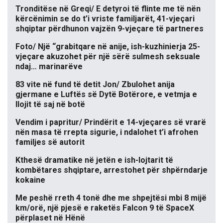
Tronditëse në Greqi/ E detyroi të flinte me të nën
kërcënimin se do t’i vriste familjarët, 41-vjeçari
shqiptar përdhunon vajzën 9-vjeçare të partneres
Foto/ Një “grabitqare në anije, ish-kuzhinierja 25-
vjeçare akuzohet për një sërë sulmesh seksuale
ndaj… marinarëve
83 vite në fund të detit Jon/ Zbulohet anija
gjermane e Luftës së Dytë Botërore, e vetmja e
llojit të saj në botë
Vendim i papritur/ Prindërit e 14-vjeçares së vrarë
nën masa të rrepta sigurie, i ndalohet t’i afrohen
familjes së autorit
Kthesë dramatike në jetën e ish-lojtarit të
kombëtares shqiptare, arrestohet për shpërndarje
kokaine
Me peshë rreth 4 tonë dhe me shpejtësi mbi 8 mijë
km/orë, një pjesë e raketës Falcon 9 të SpaceX
përplaset në Hënë