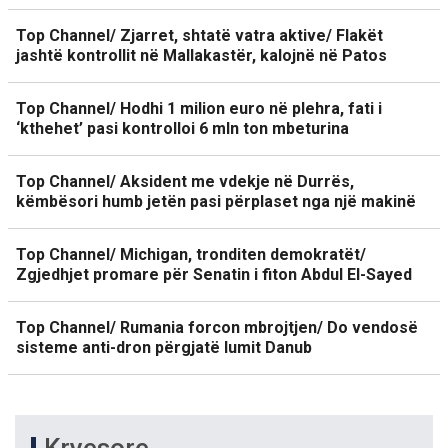
Top Channel/ Zjarret, shtatë vatra aktive/ Flakët
jashtë kontrollit në Mallakastër, kalojnë në Patos
Top Channel/ Hodhi 1 milion euro në plehra, fati i
‘kthehet’ pasi kontrolloi 6 mln ton mbeturina
Top Channel/ Aksident me vdekje në Durrës,
këmbësori humb jetën pasi përplaset nga një makinë
Top Channel/ Michigan, tronditen demokratët/
Zgjedhjet promare për Senatin i fiton Abdul El-Sayed
Top Channel/ Rumania forcon mbrojtjen/ Do vendosë
sisteme anti-dron përgjatë lumit Danub