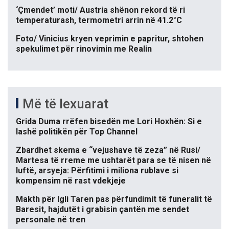
‘Çmendet’ moti/ Austria shënon rekord të ri
temperaturash, termometri arrin në 41.2°C
Foto/ Vinicius kryen veprimin e papritur, shtohen
spekulimet për rinovimin me Realin
Më të lexuarat
Grida Duma rrëfen bisedën me Lori Hoxhën: Si e
lashë politikën për Top Channel
Zbardhet skema e “vejushave të zeza” në Rusi/
Martesa të rreme me ushtarët para se të nisen në
luftë, arsyeja: Përfitimi i miliona rublave si
kompensim në rast vdekjeje
Makth për Igli Taren pas përfundimit të funeralit të
Baresit, hajdutët i grabisin çantën me sendet
personale në tren