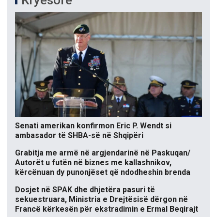
Kryesore
Senati amerikan konfirmon Eric P. Wendt si
ambasador të SHBA-së në Shqipëri
Grabitja me armë në argjendarinë në Paskuqan/
Autorët u futën në biznes me kallashnikov,
kërcënuan dy punonjëset që ndodheshin brenda
Dosjet në SPAK dhe dhjetëra pasuri të
sekuestruara, Ministria e Drejtësisë dërgon në
Francë kërkesën për ekstradimin e Ermal Beqirajt