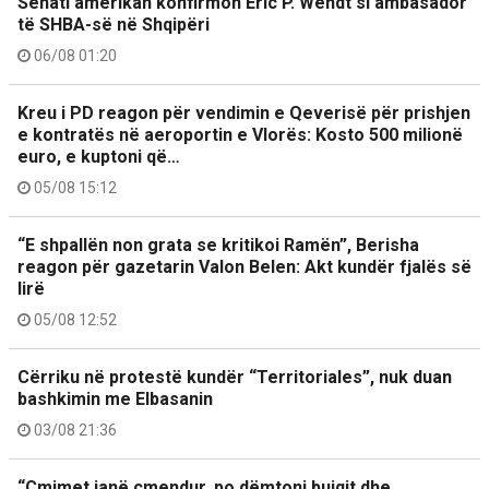
Senati amerikan konfirmon Eric P. Wendt si ambasador
të SHBA-së në Shqipëri
06/08 01:20
Kreu i PD reagon për vendimin e Qeverisë për prishjen
e kontratës në aeroportin e Vlorës: Kosto 500 milionë
euro, e kuptoni që…
05/08 15:12
“E shpallën non grata se kritikoi Ramën”, Berisha
reagon për gazetarin Valon Belen: Akt kundër fjalës së
lirë
05/08 12:52
Cërriku në protestë kundër “Territoriales”, nuk duan
bashkimin me Elbasanin
03/08 21:36
“Çmimet janë çmendur, po dëmtoni bujqit dhe