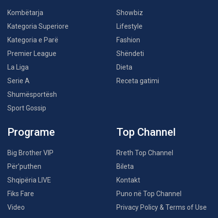
Kombëtarja
Showbiz
Kategoria Superiore
Lifestyle
Kategoria e Parë
Fashion
Premier League
Shëndeti
La Liga
Dieta
Serie A
Receta gatimi
Shumësportësh
Sport Gossip
Programe
Top Channel
Big Brother VIP
Rreth Top Channel
Për’puthen
Bileta
Shqipëria LIVE
Kontakt
Fiks Fare
Puno në Top Channel
Video
Privacy Policy & Terms of Use