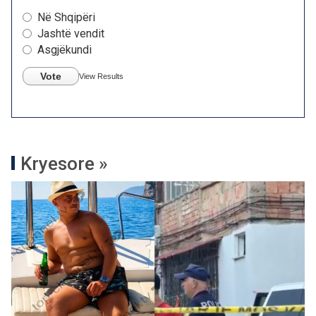
Në Shqipëri
Jashtë vendit
Asgjëkundi
Vote
View Results
Kryesore »