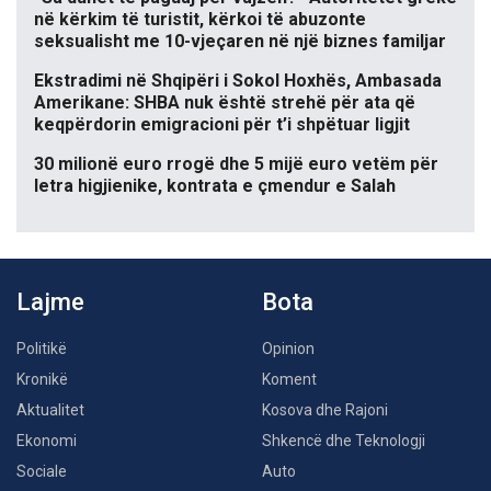
në kërkim të turistit, kërkoi të abuzonte
seksualisht me 10-vjeçaren në një biznes familjar
Ekstradimi në Shqipëri i Sokol Hoxhës, Ambasada
Amerikane: SHBA nuk është strehë për ata që
keqpërdorin emigracioni për t’i shpëtuar ligjit
30 milionë euro rrogë dhe 5 mijë euro vetëm për
letra higjienike, kontrata e çmendur e Salah
Lajme
Bota
Politikë
Opinion
Kronikë
Koment
Aktualitet
Kosova dhe Rajoni
Ekonomi
Shkencë dhe Teknologji
Sociale
Auto