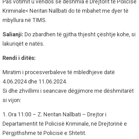
Pas votimit u vendos se dëshmia e Drejtorit të Policisë
Kriminale< Neritan Nallbati do të mbahet me dyer të
mbyllura në TIMS.
Salianji:
Do zbardhen të gjitha thjesht çështje kohe, si
lakuriqët e natës.
Rendi i ditës:
Miratim i procesverbaleve të mbledhjeve datë
4.06.2024 dhe 11.06.2024.
Si dhe zhvillimi i seancave dëgjimore me dëshmitarët
si vijon:
1. Ora 11:00 – Z. Neritan Nallbati – Drejtor i
Departamentit të Policisë Kriminale, në Drejtorinë e
Përgjithshme të Policisë e Shtetit.