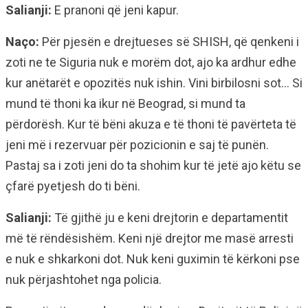
Salianji:
E pranoni që jeni kapur.
Naço:
Për pjesën e drejtueses së SHISH, që qenkeni i
zoti ne te Siguria nuk e morëm dot, ajo ka ardhur edhe
kur anëtarët e opozitës nuk ishin. Vini birbilosni sot… Si
mund të thoni ka ikur në Beograd, si mund ta
përdorësh. Kur të bëni akuza e të thoni të pavërteta të
jeni më i rezervuar për pozicionin e saj të punën.
Pastaj sa i zoti jeni do ta shohim kur të jetë ajo këtu se
çfarë pyetjesh do ti bëni.
Salianji:
Të gjithë ju e keni drejtorin e departamentit
më të rëndësishëm. Keni një drejtor me masë arresti
e nuk e shkarkoni dot. Nuk keni guximin të kërkoni pse
nuk përjashtohet nga policia.