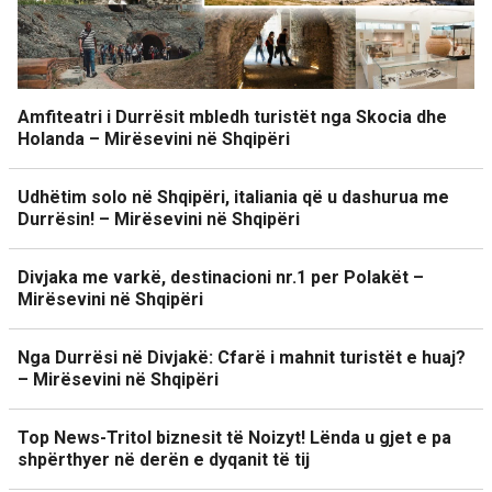
Amfiteatri i Durrësit mbledh turistët nga Skocia dhe
Holanda – Mirësevini në Shqipëri
Udhëtim solo në Shqipëri, italiania që u dashurua me
Durrësin! – Mirësevini në Shqipëri
Divjaka me varkë, destinacioni nr.1 per Polakët –
Mirësevini në Shqipëri
Nga Durrësi në Divjakë: Cfarë i mahnit turistët e huaj?
– Mirësevini në Shqipëri
Top News-Tritol biznesit të Noizyt! Lënda u gjet e pa
shpërthyer në derën e dyqanit të tij