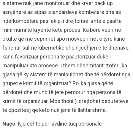
sisteme nuk janë monitoruar dhe kryer back up
asnjëherë as sipas standardeve kombëtare dhe as
ndërkombëtare pasi ekipi i drejtorisë ishte e paaftë
minimumi të kryente këtë proces. Ka bërë veprime
okulte që me veprimet apo mosveprimet e tyre kanë
fshehur sulme kibernetike dhe rrjedhjen e të dhënave,
kanë favorizuar persona të paautorizuar duke i
manipuluar ato procese. I them dëshmitarit: zotëri, ka
gjasa që ky sistem të manipulohet dhe të përdoret nga
grupet e krimit të organizuar? Po, ka gjasa që të
përdoret dhe mund të jetë përdorur nga persona të
krimit të organizuar. Mos thoni (i drejtohet deputetëve
të opozitës) që këto nuk janë të llahtarshme.
Naço
: Kjo është për lavdinë tuaj personale