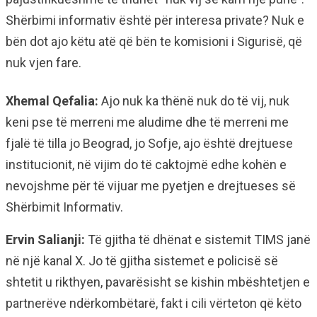
Shërbimi informativ është për interesa private? Nuk e
bën dot ajo këtu atë që bën te komisioni i Sigurisë, që
nuk vjen fare.
Xhemal Qefalia:
Ajo nuk ka thënë nuk do të vij, nuk
keni pse të merreni me aludime dhe të merreni me
fjalë të tilla jo Beograd, jo Sofje, ajo është drejtuese
institucionit, në vijim do të caktojmë edhe kohën e
nevojshme për të vijuar me pyetjen e drejtueses së
Shërbimit Informativ.
Ervin Salianji:
Të gjitha të dhënat e sistemit TIMS janë
në një kanal X. Jo të gjitha sistemet e policisë së
shtetit u rikthyen, pavarësisht se kishin mbështetjen e
partnerëve ndërkombëtarë, fakt i cili vërteton që këto