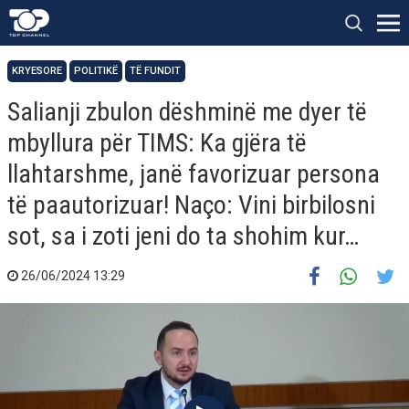
KRYESORE
POLITIKË
TË FUNDIT
Salianji zbulon dëshminë me dyer të
mbyllura për TIMS: Ka gjëra të
llahtarshme, janë favorizuar persona
të paautorizuar! Naço: Vini birbilosni
sot, sa i zoti jeni do ta shohim kur…
26/06/2024 13:29