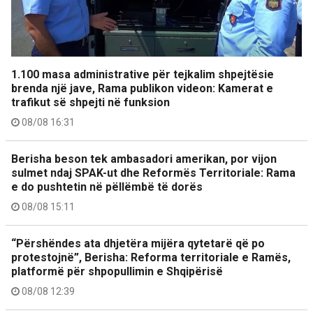
1.100 masa administrative për tejkalim shpejtësie
brenda një jave, Rama publikon videon: Kamerat e
trafikut së shpejti në funksion
08/08 16:31
Berisha beson tek ambasadori amerikan, por vijon
sulmet ndaj SPAK-ut dhe Reformës Territoriale: Rama
e do pushtetin në pëllëmbë të dorës
08/08 15:11
“Përshëndes ata dhjetëra mijëra qytetarë që po
protestojnë”, Berisha: Reforma territoriale e Ramës,
platformë për shpopullimin e Shqipërisë
08/08 12:39