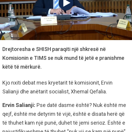
Drejtoresha e SHISH paraqiti një shkresë në
Komisionin e TIMS se nuk mund të jetë e pranishme
këtë të mërkurë.
Kjo nxiti debat mes kryetarit të komisionit, Ervin
Salianji dhe anëtarit socialist, Xhemal Qefalia.
Ervin Salianji:
Pse datë dasme është? Nuk është me
qejf, është me detyrim të vijë, është e disata herë që
të thuhet kam një punë, duhet të jemi serioz. Është e
pajustifikueshme të thuhet “nuk vij se kam një punë”.