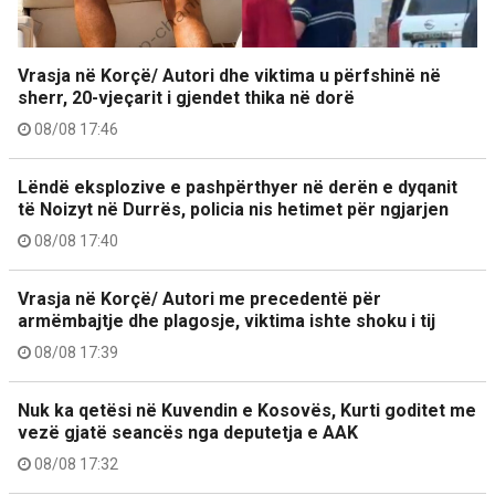
Vrasja në Korçë/ Autori dhe viktima u përfshinë në
sherr, 20-vjeçarit i gjendet thika në dorë
08/08 17:46
Lëndë eksplozive e pashpërthyer në derën e dyqanit
të Noizyt në Durrës, policia nis hetimet për ngjarjen
08/08 17:40
Vrasja në Korçë/ Autori me precedentë për
armëmbajtje dhe plagosje, viktima ishte shoku i tij
08/08 17:39
Nuk ka qetësi në Kuvendin e Kosovës, Kurti goditet me
vezë gjatë seancës nga deputetja e AAK
08/08 17:32