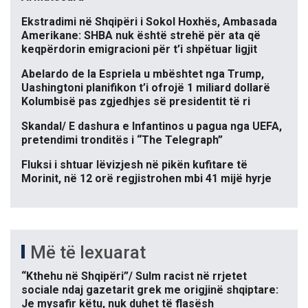
Ekstradimi në Shqipëri i Sokol Hoxhës, Ambasada
Amerikane: SHBA nuk është strehë për ata që
keqpërdorin emigracioni për t’i shpëtuar ligjit
Abelardo de la Espriela u mbështet nga Trump,
Uashingtoni planifikon t’i ofrojë 1 miliard dollarë
Kolumbisë pas zgjedhjes së presidentit të ri
Skandal/ E dashura e Infantinos u pagua nga UEFA,
pretendimi tronditës i “The Telegraph”
Fluksi i shtuar lëvizjesh në pikën kufitare të
Morinit, në 12 orë regjistrohen mbi 41 mijë hyrje
Më të lexuarat
“Kthehu në Shqipëri”/ Sulm racist në rrjetet
sociale ndaj gazetarit grek me origjinë shqiptare:
Je mysafir këtu, nuk duhet të flasësh