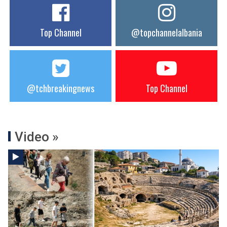
Top Channel
@topchannelalbania
@tchbreakingnews
Top Channel
Video »