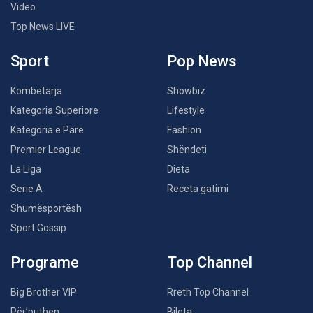
Video
Top News LIVE
Sport
Pop News
Kombëtarja
Showbiz
Kategoria Superiore
Lifestyle
Kategoria e Parë
Fashion
Premier League
Shëndeti
La Liga
Dieta
Serie A
Receta gatimi
Shumësportësh
Sport Gossip
Programe
Top Channel
Big Brother VIP
Rreth Top Channel
Për’puthen
Bileta