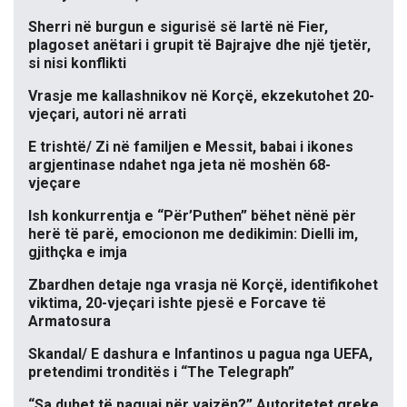
Sherri në burgun e sigurisë së lartë në Fier,
plagoset anëtari i grupit të Bajrajve dhe një tjetër,
si nisi konflikti
Vrasje me kallashnikov në Korçë, ekzekutohet 20-
vjeçari, autori në arrati
E trishtë/ Zi në familjen e Messit, babai i ikones
argjentinase ndahet nga jeta në moshën 68-
vjeçare
Ish konkurrentja e “Për’Puthen” bëhet nënë për
herë të parë, emocionon me dedikimin: Dielli im,
gjithçka e imja
Zbardhen detaje nga vrasja në Korçë, identifikohet
viktima, 20-vjeçari ishte pjesë e Forcave të
Armatosura
Skandal/ E dashura e Infantinos u pagua nga UEFA,
pretendimi tronditës i “The Telegraph”
“Sa duhet të paguaj për vajzën?” Autoritetet greke