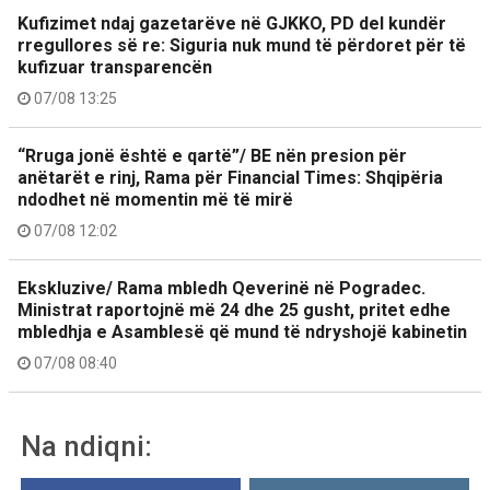
Kufizimet ndaj gazetarëve në GJKKO, PD del kundër
rregullores së re: Siguria nuk mund të përdoret për të
kufizuar transparencën
07/08 13:25
“Rruga jonë është e qartë”/ BE nën presion për
anëtarët e rinj, Rama për Financial Times: Shqipëria
ndodhet në momentin më të mirë
07/08 12:02
Ekskluzive/ Rama mbledh Qeverinë në Pogradec.
Ministrat raportojnë më 24 dhe 25 gusht, pritet edhe
mbledhja e Asamblesë që mund të ndryshojë kabinetin
07/08 08:40
Na ndiqni: