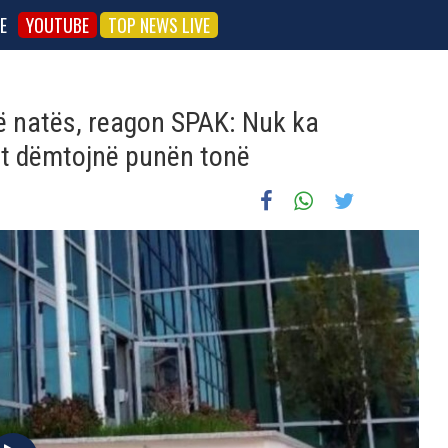
E
YOUTUBE
TOP NEWS LIVE
ë natës, reagon SPAK: Nuk ka
et dëmtojnë punën tonë