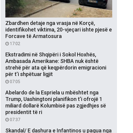
Zbardhen detaje nga vrasja në Korçë,
identifikohet viktima, 20-vjeçari ishte pjesë e
Forcave të Armatosura
17:02
Ekstradimi në Shqipëri i Sokol Hoxhës,
Ambasada Amerikane: SHBA nuk është
strehë për ata që keqpërdorin emigracioni
për t’i shpëtuar ligjit
07:05
Abelardo de la Espriela u mbështet nga
Trump, Uashingtoni planifikon t’i ofrojë 1
miliard dollarë Kolumbisë pas zgjedhjes së
presidentit të ri
07:37
Skandal/ E dashura e Infantinos u pagua nga