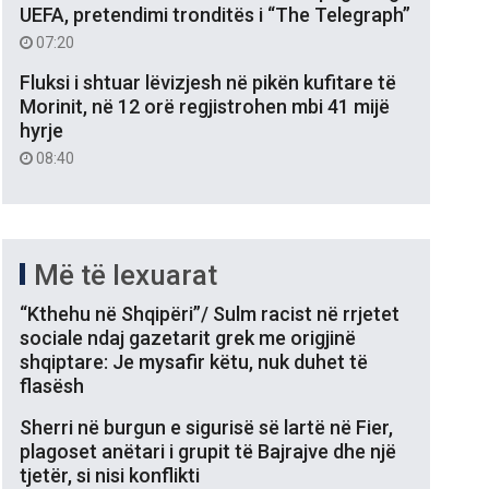
UEFA, pretendimi tronditës i “The Telegraph”
07:20
Fluksi i shtuar lëvizjesh në pikën kufitare të
Morinit, në 12 orë regjistrohen mbi 41 mijë
hyrje
08:40
Më të lexuarat
“Kthehu në Shqipëri”/ Sulm racist në rrjetet
sociale ndaj gazetarit grek me origjinë
shqiptare: Je mysafir këtu, nuk duhet të
flasësh
Sherri në burgun e sigurisë së lartë në Fier,
plagoset anëtari i grupit të Bajrajve dhe një
tjetër, si nisi konflikti