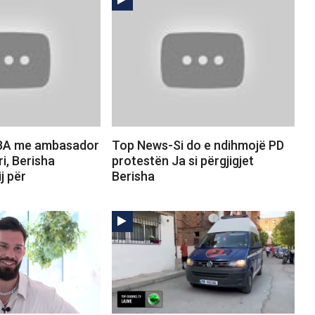
BA me ambasador
Top News-Si do e ndihmojë PD
ri, Berisha
protestën Ja si përgjigjet
j për
Berisha