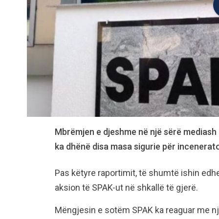
Mbrëmjen e djeshme në një sërë mediash 
ka dhënë disa masa sigurie për incenerato
Pas këtyre raportimit, të shumtë ishin edhe 
aksion të SPAK-ut në shkallë të gjerë.
Mëngjesin e sotëm SPAK ka reaguar me një 