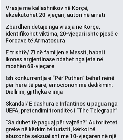
Vrasje me kallashnikov në Korçë,
ekzekutohet 20-vjeçari, autori në arrati
Zbardhen detaje nga vrasja në Korçë,
identifikohet viktima, 20-vjeçari ishte pjesë e
Forcave të Armatosura
E trishtë/ Zi në familjen e Messit, babai i
ikones argjentinase ndahet nga jeta në
moshën 68-vjeçare
Ish konkurrentja e “Për’Puthen” bëhet nënë
për herë të parë, emocionon me dedikimin:
Dielli im, gjithçka e imja
Skandal/ E dashura e Infantinos u pagua nga
UEFA, pretendimi tronditës i “The Telegraph”
“Sa duhet të paguaj për vajzën?” Autoritetet
greke në kërkim të turistit, kërkoi të
abuzonte seksualisht me 10-vjeçaren në një