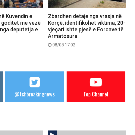
në Kuvendin e
Zbardhen detaje nga vrasja në
i goditet me vezë
Korçë, identifikohet viktima, 20-
 nga deputetja e
vjeçari ishte pjesë e Forcave të
Armatosura
08/08 17:02
@tchbreakingnews
Top Channel