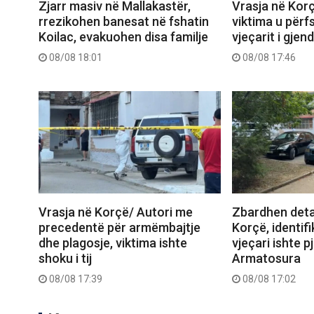
Zjarr masiv në Mallakastër,
Vrasja në Korç
rrezikohen banesat në fshatin
viktima u përf
Koilac, evakuohen disa familje
vjeçarit i gjen
08/08 18:01
08/08 17:46
Vrasja në Korçë/ Autori me
Zbardhen deta
precedentë për armëmbajtje
Korçë, identifi
dhe plagosje, viktima ishte
vjeçari ishte 
shoku i tij
Armatosura
08/08 17:39
08/08 17:02