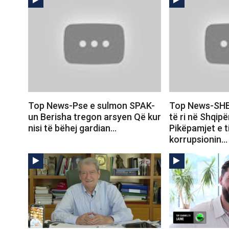
Top News-Pse e sulmon SPAK-
Top News-SH
un Berisha tregon arsyen Që kur
të ri në Shqipë
nisi të bëhej gardian…
Pikëpamjet e ti
korrupsionin…