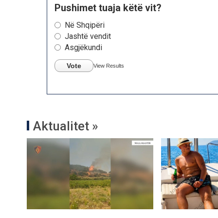
Pushimet tuaja këtë vit?
Në Shqipëri
Jashtë vendit
Asgjëkundi
Vote
View Results
Aktualitet »