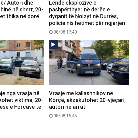
ë/ Autori dhe
Lëndë eksplozive e
shinë në sherr, 20-
pashpërthyer në derën e
det thika në dorë
dyqanit të Noizyt në Durrës,
policia nis hetimet për ngjarjen
08/08 17:40
je nga vrasja në
Vrasje me kallashnikov në
kohet viktima, 20-
Korçë, ekzekutohet 20-vjeçari,
pjesë e Forcave të
autori në arrati
08/08 16:45