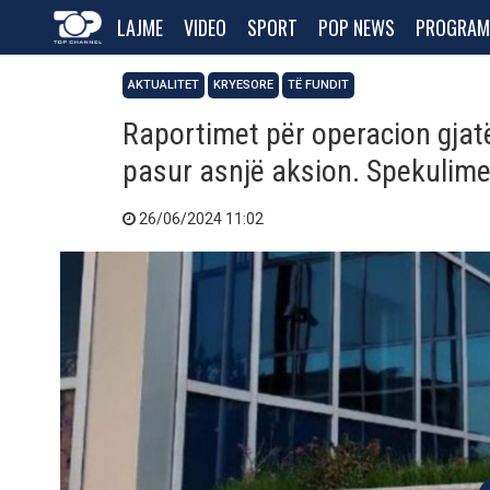
LAJME
VIDEO
SPORT
POP NEWS
PROGRAM
AKTUALITET
KRYESORE
TË FUNDIT
Raportimet për operacion gjat
pasur asnjë aksion. Spekulim
26/06/2024 11:02