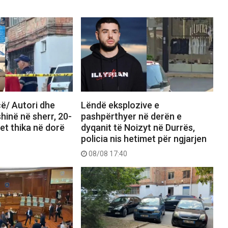
ë/ Autori dhe
Lëndë eksplozive e
shinë në sherr, 20-
pashpërthyer në derën e
det thika në dorë
dyqanit të Noizyt në Durrës,
policia nis hetimet për ngjarjen
08/08 17:40