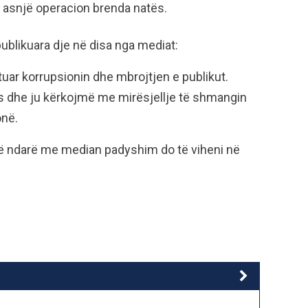
 asnjë operacion brenda natës.
publikuara dje në disa nga mediat:
tuar korrupsionin dhe mbrojtjen e publikut.
s dhe ju kërkojmë me mirësjellje të shmangin
onë.
ë ndarë me median padyshim do të viheni në