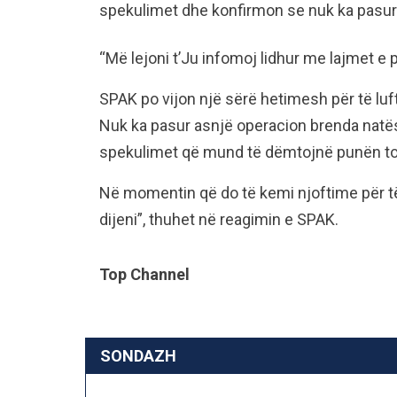
spekulimet dhe konfirmon se nuk ka pasur
“Më lejoni t’Ju infomoj lidhur me lajmet e 
SPAK po vijon një sërë hetimesh për të luf
Nuk ka pasur asnjë operacion brenda natë
spekulimet që mund të dëmtojnë punën t
Në momentin që do të kemi njoftime për t
dijeni”, thuhet në reagimin e SPAK.
Top Channel
SONDAZH