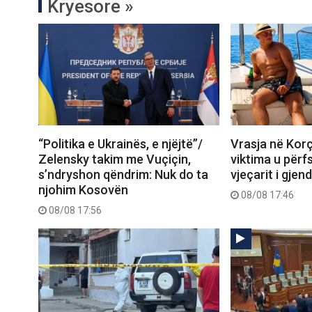
Kryesore »
“Politika e Ukrainës, e njëjtë”/
Vrasja në Korç
Zelensky takim me Vuçiçin,
viktima u përf
s’ndryshon qëndrim: Nuk do ta
vjeçarit i gjen
njohim Kosovën
08/08 17:46
08/08 17:56