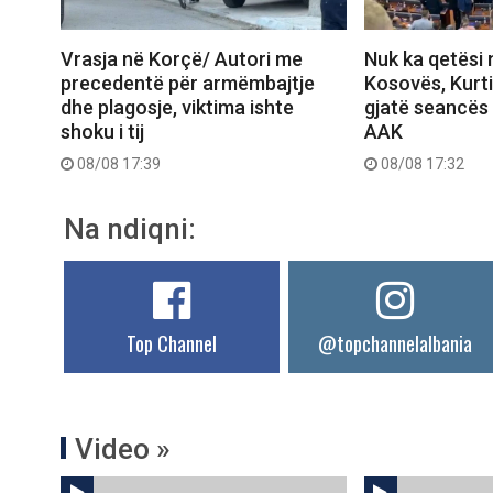
Vrasja në Korçë/ Autori me
Nuk ka qetësi 
precedentë për armëmbajtje
Kosovës, Kurt
dhe plagosje, viktima ishte
gjatë seancës
shoku i tij
AAK
08/08 17:39
08/08 17:32
Na ndiqni:
Top Channel
@topchannelalbania
Video »