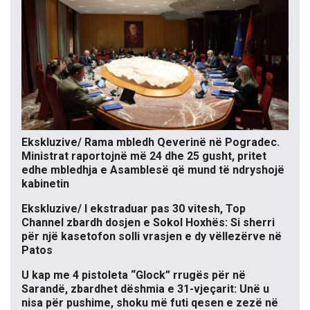
Ekskluzive/ Rama mbledh Qeverinë në Pogradec.
Ministrat raportojnë më 24 dhe 25 gusht, pritet
edhe mbledhja e Asamblesë që mund të ndryshojë
kabinetin
Ekskluzive/ I ekstraduar pas 30 vitesh, Top
Channel zbardh dosjen e Sokol Hoxhës: Si sherri
për një kasetofon solli vrasjen e dy vëllezërve në
Patos
U kap me 4 pistoleta “Glock” rrugës për në
Sarandë, zbardhet dëshmia e 31-vjeçarit: Unë u
nisa për pushime, shoku më futi qesen e zezë në