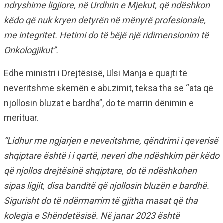
ndryshime ligjiore, në Urdhrin e Mjekut, që ndëshkon
këdo që nuk kryen detyrën në mënyrë profesionale,
me integritet. Hetimi do të bëjë një ridimensionim të
Onkologjikut”.
Edhe ministri i Drejtësisë, Ulsi Manja e quajti të
neveritshme skemën e abuzimit, teksa tha se “ata që
njollosin bluzat e bardha”, do të marrin dënimin e
merituar.
“Lidhur me ngjarjen e neveritshme, qëndrimi i qeverisë
shqiptare është i i qartë, neveri dhe ndëshkim për këdo
që njollos drejtësinë shqiptare, do të ndëshkohen
sipas ligjit, disa banditë që njollosin bluzën e bardhë.
Sigurisht do të ndërmarrim të gjitha masat që tha
kolegia e Shëndetësisë. Në janar 2023 është