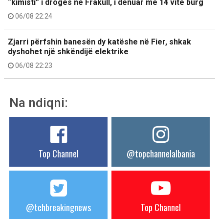
“kimisti” i drogës në Frakull, i dënuar me 14 vite burg
06/08 22:24
Zjarri përfshin banesën dy katëshe në Fier, shkak
dyshohet një shkëndijë elektrike
06/08 22:23
Na ndiqni:
Top Channel
@topchannelalbania
@tchbreakingnews
Top Channel