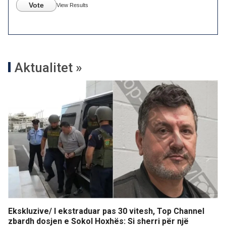
Vote
View Results
Aktualitet »
Ekskluzive/ I ekstraduar pas 30 vitesh, Top Channel
zbardh dosjen e Sokol Hoxhës: Si sherri për një