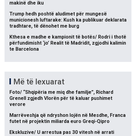
makinë dhe iku
Trump hedh poshtë aludimet për mungesë
municionesh luftarake: Kush ka publikuar deklarata
tradhtare, të dënohet me burg
Kthesa e madhe e kampionit të botës/ Rodri i thotë
përfundimisht ‘jo’ Realit të Madridit, zgjodhi kalimin
te Barcelona
Më të lexuarat
Foto/ “Shqipëria me miq dhe familje”, Richard
Grenell zgjedh Vlorën për të kaluar pushimet
verore
Marrëveshja që ndryshon lojën në Mesdhe, Franca
futet në projektin miliarda euro Greqi-Qipro
Ekskluzive/ U arrestua pas 30 vitesh në arrati