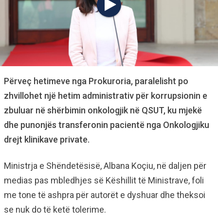
Përveç hetimeve nga Prokuroria, paralelisht po
zhvillohet një hetim administrativ për korrupsionin e
zbuluar në shërbimin onkologjik në QSUT, ku mjekë
dhe punonjës transferonin pacientë nga Onkologjiku
drejt klinikave private.
Ministrja e Shëndetësisë, Albana Koçiu, në daljen për
medias pas mbledhjes së Këshillit të Ministrave, foli
me tone të ashpra për autorët e dyshuar dhe theksoi
se nuk do të ketë tolerime.