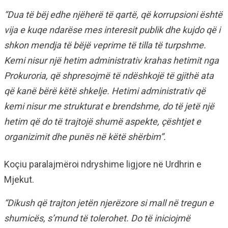
“Dua të bëj edhe njëherë të qartë, që korrupsioni është
vija e kuqe ndarëse mes interesit publik dhe kujdo që i
shkon mendja të bëjë veprime të tilla të turpshme.
Kemi nisur një hetim administrativ krahas hetimit nga
Prokuroria, që shpresojmë të ndëshkojë të gjithë ata
që kanë bërë këtë shkelje. Hetimi administrativ që
kemi nisur me strukturat e brendshme, do të jetë një
hetim që do të trajtojë shumë aspekte, çështjet e
organizimit dhe punës në këtë shërbim”.
Koçiu paralajmëroi ndryshime ligjore në Urdhrin e
Mjekut.
“Dikush që trajton jetën njerëzore si mall në tregun e
shumicës, s’mund të tolerohet. Do të iniciojmë