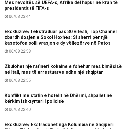
Mes revoltës së UEFA-s, Afrika del hapur në krah të
presidentit të FIFA-s
06/08 23:44
Ekskluzive/ I ekstraduar pas 30 vitesh, Top Channel
zbardh dosjen e Sokol Hoxhës: Si sherri për një
kasetofon solli vrasjen e dy vëllezërve në Patos
06/08 22:58
Zbulohet një rafineri kokaine e fshehur mes bimësisë
në Itali, mes të arrestuarve edhe një shqiptar
06/08 22:55
Konflikt me stafin e hotelit në Dhërmi, shpallet në
kërkim ish-zyrtari i policisë
06/08 22:40
Ekskluzive/ Ekstradohet nga Kolumbia në Shqipëri