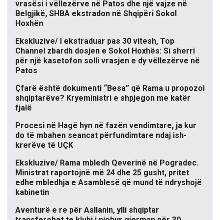
vrasësi i vëllezërve në Patos dhe një vajze në
Belgjikë, SHBA ekstradon në Shqipëri Sokol
Hoxhën
Ekskluzive/ I ekstraduar pas 30 vitesh, Top
Channel zbardh dosjen e Sokol Hoxhës: Si sherri
për një kasetofon solli vrasjen e dy vëllezërve në
Patos
Çfarë është dokumenti “Besa” që Rama u propozoi
shqiptarëve? Kryeministri e shpjegon me katër
fjalë
Procesi në Hagë hyn në fazën vendimtare, ja kur
do të mbahen seancat përfundimtare ndaj ish-
krerëve të UÇK
Ekskluzive/ Rama mbledh Qeverinë në Pogradec.
Ministrat raportojnë më 24 dhe 25 gusht, pritet
edhe mbledhja e Asamblesë që mund të ndryshojë
kabinetin
Aventurë e re për Asllanin, ylli shqiptar
transferohet te klubi i njohur gjerman për 30