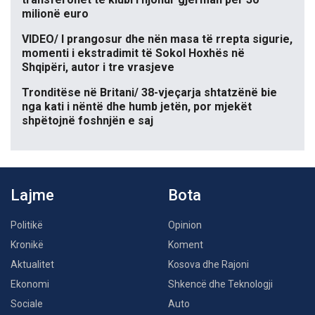
milionë euro
VIDEO/ I prangosur dhe nën masa të rrepta sigurie,
momenti i ekstradimit të Sokol Hoxhës në
Shqipëri, autor i tre vrasjeve
Tronditëse në Britani/ 38-vjeçarja shtatzënë bie
nga kati i nëntë dhe humb jetën, por mjekët
shpëtojnë foshnjën e saj
Lajme
Bota
Politikë
Opinion
Kronikë
Koment
Aktualitet
Kosova dhe Rajoni
Ekonomi
Shkencë dhe Teknologji
Sociale
Auto