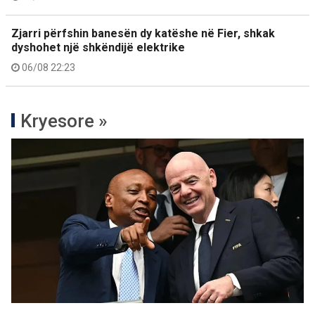
Zjarri përfshin banesën dy katëshe në Fier, shkak
dyshohet një shkëndijë elektrike
06/08 22:23
Kryesore »