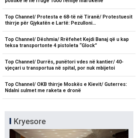
politike lë në rrugë 1000 fëmijë marokenë
Top Channel/ Protesta e 68-të në Tiranë/ Protestuesit
thirrje për Gjykatën e Lartë: Pezulloni…
Top Channel/ Dëshmia/ Rrëfehet Kejdi Banaj që u kap
teksa transportonte 4 pistoleta “Glock”
Top Channel/ Durrës, punëtori vdes në kantier/ 40-
vjeçari u transportua në spital, por nuk mbijetoi
Top Channel/ OKB thirrje Moskës e Kievit/ Guterres:
Ndalni sulmet me raketa e dronë
Kryesore