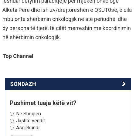
lëshuar detyrim paraqitjeje për mjeken onkologe
Alketa Pere dhe ish zv/drejtoreshën e QSUT0së, e cila
mbulonte shërbimin onkologjik në atë periudhë dhe
dy persona të tjerë, të cilët merreshin me koordinimin
në shërbimin onkologjik.
Top Channel
SONDAZH
Pushimet tuaja këtë vit?
Në Shqipëri
Jashtë vendit
Asgjëkundi