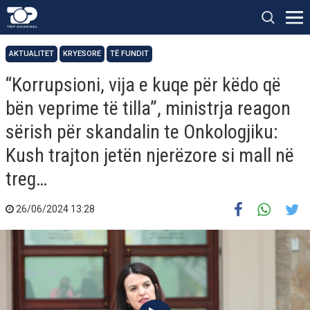
AKTUALITET
KRYESORE
TË FUNDIT
“Korrupsioni, vija e kuqe për këdo që
bën veprime të tilla”, ministrja reagon
sërish për skandalin te Onkologjiku:
Kush trajton jetën njerëzore si mall në
treg…
26/06/2024 13:28