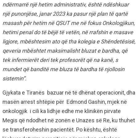
ndërmarrë një hetim administrativ, është ndëshkuar
një punonjëse, janar 2023 ka pasur një plan të qartë
masash për hetim në QSUT me në fokus Onkologjikun,
hetimi penal do të bëjë të vetën, në rrafshin e masave
ligjore, mbështesim ato që tha kolegia e Shëndetësisë,
qeveria mbështet maksimalisht bluzat e bardha, që
tek infermierët deri tek profesorët që na kanë, s
mundet që banditë me bluza të bardha të njollosin
sistemin”.
Gjykata e Tiranës bazuar në të dhënat operacionit, dha
masën arrest shtëpie për Edmond Gashin, mjek në
onkologjik i cili ka lidhje edhe me klinikën pirvate
Megis që ndodhet në zonën e Unazes së Re, ku thuhet
se transferoheshin pacientët. Po kështu, është