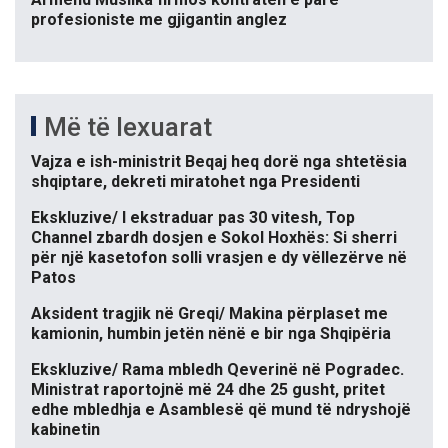
profesioniste me gjigantin anglez
Më të lexuarat
Vajza e ish-ministrit Beqaj heq dorë nga shtetësia
shqiptare, dekreti miratohet nga Presidenti
Ekskluzive/ I ekstraduar pas 30 vitesh, Top
Channel zbardh dosjen e Sokol Hoxhës: Si sherri
për një kasetofon solli vrasjen e dy vëllezërve në
Patos
Aksident tragjik në Greqi/ Makina përplaset me
kamionin, humbin jetën nënë e bir nga Shqipëria
Ekskluzive/ Rama mbledh Qeverinë në Pogradec.
Ministrat raportojnë më 24 dhe 25 gusht, pritet
edhe mbledhja e Asamblesë që mund të ndryshojë
kabinetin