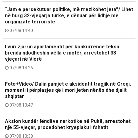
“Jam e persekutuar politike, më rrezikohet jeta”/ Lihet
në burg 32-vjeçarja turke, e dënuar për lidhje me
organizatë terroriste
07/08 14:40
I vuri zjarrin apartamentit për konkurrencë teksa
brenda ndodheshin vëlla e motër, arrestohet 33-
vjeçari në Vlorë
07/08 14:26
Foto+Video/ Dalin pamjet e aksidentit tragjik në Greqi,
momenti i përplasjes që i mori jetën nënës dhe djalit
shqiptar
07/08 13:47
Aksion kundër lëndëve narkotike në Pukë, arrestohet
një 55-vjeçar, procedohet kryeplaku i fshatit
07/08 13:38