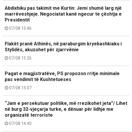
Abdixhiku pas takimit me Kurtin: Jemi shumë larg një
marrëveshjeje. Negociatat kanë ngecur te çështja e
Presidentit
07/08 15:46
Flakët pranë Athinës, në paraburgim kryebashkiaku i
Stylidës, akuzohet për zjarrvënie
07/08 15:26
Pagat e magjistratëve, PS propozon rritje minimale
pas vendimit të Kushtetueses
07/08 15:07
“Jam e persekutuar politike, më rrezikohet jeta”/ Lihet
në burg 32-vjeçarja turke, e dënuar për lidhje me
organizatë terroriste
07/08 14:40