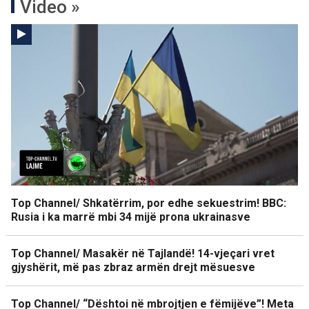
Video »
Top Channel/ Shkatërrim, por edhe sekuestrim! BBC:
Rusia i ka marrë mbi 34 mijë prona ukrainasve
Top Channel/ Masakër në Tajlandë! 14-vjeçari vret
gjyshërit, më pas zbraz armën drejt mësuesve
Top Channel/ “Dështoi në mbrojtjen e fëmijëve”! Meta