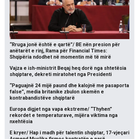
“Rruga jonë është e qartë”/ BE nën presion për
anëtarët e rinj, Rama për Financial Times:
Shqipëria ndodhet në momentin më të mirë
Vajza e ish-ministrit Beqaj heq dorë nga shtetësia
shqiptare, dekreti miratohet nga Presidenti
“Paguajnë 24 mijë paund dhe kalojnë me pasaporta
false”, media britanike zbulon skemën e
kontrabandistëve shqiptarë
Europa digjet nga vapa ekstreme/ “Thyhen”
rekordet e temperaturave, mijëra viktima nga
nxehtësia
E kryer/ Hap i madh për talentin shqiptar, 17-vjeçari
Armend Muslika firmos kontratën e parë