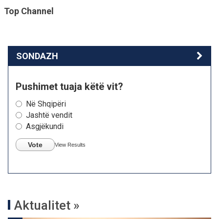
Top Channel
SONDAZH
Pushimet tuaja këtë vit?
Në Shqipëri
Jashtë vendit
Asgjëkundi
Vote
View Results
Aktualitet »