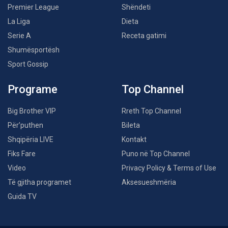
Premier League
Shëndeti
La Liga
Dieta
Serie A
Receta gatimi
Shumësportësh
Sport Gossip
Programe
Top Channel
Big Brother VIP
Rreth Top Channel
Për’puthen
Bileta
Shqipëria LIVE
Kontakt
Fiks Fare
Puno në Top Channel
Video
Privacy Policy & Terms of Use
Të gjitha programet
Aksesueshmëria
Guida TV