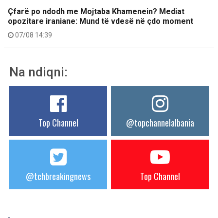
Çfarë po ndodh me Mojtaba Khamenein? Mediat
opozitare iraniane: Mund të vdesë në çdo moment
07/08 14:39
Na ndiqni:
Top Channel
@topchannelalbania
@tchbreakingnews
Top Channel