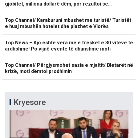
gjobitet, miliona dollarë dëm, por rezultoi se…
Top Channel/ Karaburuni mbushet me turistë/ Turistët
e huaj mbushën hotelet dhe plazhet e Vlorës
Top News – Kjo është vera më e freskët e 30 viteve të
ardhshme! Po vijnë evente të dhunshme moti
Top Channel/ Përgjysmohet sasia e mjaltit/ Bletarët në
krizë, moti dëmtoi prodhimin
Kryesore