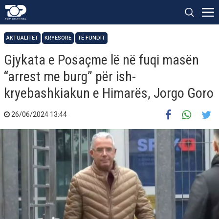
AKTUALITET
KRYESORE
TË FUNDIT
Gjykata e Posaçme lë në fuqi masën
“arrest me burg” për ish-
kryebashkiakun e Himarës, Jorgo Goro
26/06/2024 13:44