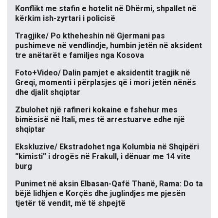
Konflikt me stafin e hotelit në Dhërmi, shpallet në
kërkim ish-zyrtari i policisë
Tragjike/ Po ktheheshin në Gjermani pas
pushimeve në vendlindje, humbin jetën në aksident
tre anëtarët e familjes nga Kosova
Foto+Video/ Dalin pamjet e aksidentit tragjik në
Greqi, momenti i përplasjes që i mori jetën nënës
dhe djalit shqiptar
Zbulohet një rafineri kokaine e fshehur mes
bimësisë në Itali, mes të arrestuarve edhe një
shqiptar
Ekskluzive/ Ekstradohet nga Kolumbia në Shqipëri
“kimisti” i drogës në Frakull, i dënuar me 14 vite
burg
Punimet në aksin Elbasan-Qafë Thanë, Rama: Do ta
bëjë lidhjen e Korçës dhe juglindjes me pjesën
tjetër të vendit, më të shpejtë