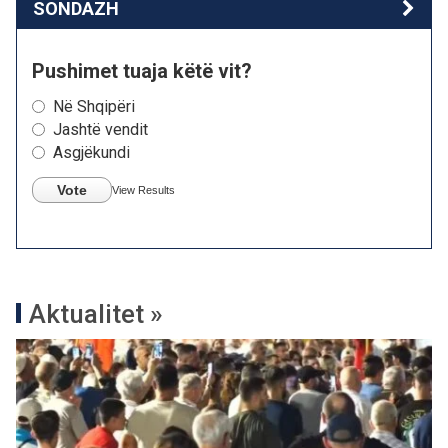
SONDAZH
Pushimet tuaja këtë vit?
Në Shqipëri
Jashtë vendit
Asgjëkundi
Vote
View Results
Aktualitet »