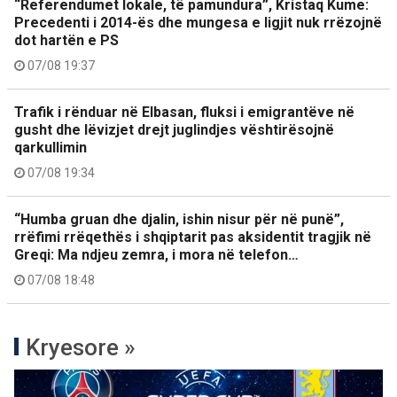
“Referendumet lokale, të pamundura”, Kristaq Kume:
Precedenti i 2014-ës dhe mungesa e ligjit nuk rrëzojnë
dot hartën e PS
07/08 19:37
Trafik i rënduar në Elbasan, fluksi i emigrantëve në
gusht dhe lëvizjet drejt juglindjes vështirësojnë
qarkullimin
07/08 19:34
“Humba gruan dhe djalin, ishin nisur për në punë”,
rrëfimi rrëqethës i shqiptarit pas aksidentit tragjik në
Greqi: Ma ndjeu zemra, i mora në telefon…
07/08 18:48
Kryesore »