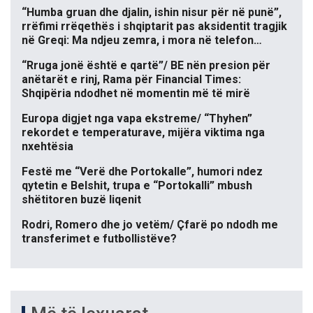
“Humba gruan dhe djalin, ishin nisur për në punë”,
rrëfimi rrëqethës i shqiptarit pas aksidentit tragjik
në Greqi: Ma ndjeu zemra, i mora në telefon…
“Rruga jonë është e qartë”/ BE nën presion për
anëtarët e rinj, Rama për Financial Times:
Shqipëria ndodhet në momentin më të mirë
Europa digjet nga vapa ekstreme/ “Thyhen”
rekordet e temperaturave, mijëra viktima nga
nxehtësia
Festë me “Verë dhe Portokalle”, humori ndez
qytetin e Belshit, trupa e “Portokalli” mbush
shëtitoren buzë liqenit
Rodri, Romero dhe jo vetëm/ Çfarë po ndodh me
transferimet e futbollistëve?