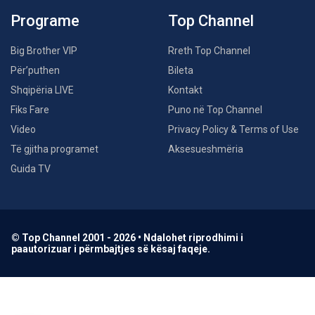
Programe
Top Channel
Big Brother VIP
Rreth Top Channel
Për’puthen
Bileta
Shqipëria LIVE
Kontakt
Fiks Fare
Puno në Top Channel
Video
Privacy Policy & Terms of Use
Të gjitha programet
Aksesueshmëria
Guida TV
© Top Channel 2001 - 2026 • Ndalohet riprodhimi i
paautorizuar i përmbajtjes së kësaj faqeje.