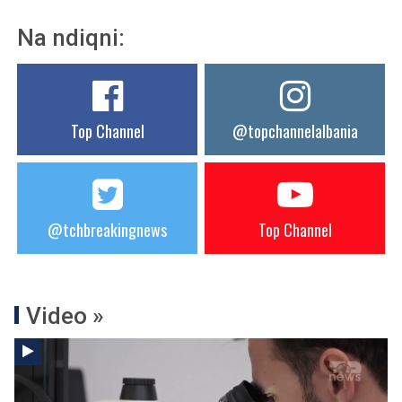
Na ndiqni:
Top Channel
@topchannelalbania
@tchbreakingnews
Top Channel
Video »