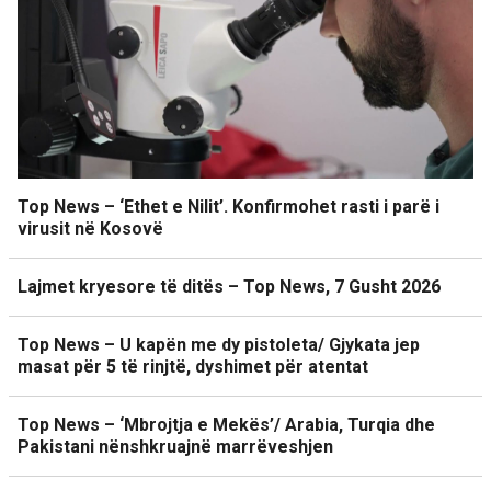
Top News – ‘Ethet e Nilit’. Konfirmohet rasti i parë i
virusit në Kosovë
Lajmet kryesore të ditës – Top News, 7 Gusht 2026
Top News – U kapën me dy pistoleta/ Gjykata jep
masat për 5 të rinjtë, dyshimet për atentat
Top News – ‘Mbrojtja e Mekës’/ Arabia, Turqia dhe
Pakistani nënshkruajnë marrëveshjen