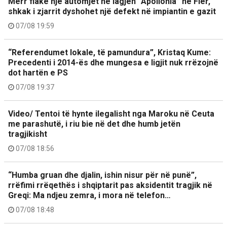
Merr flakë një automjet në lagjen “Apollonia” në Fier,
shkak i zjarrit dyshohet një defekt në impiantin e gazit
07/08 19:59
“Referendumet lokale, të pamundura”, Kristaq Kume:
Precedenti i 2014-ës dhe mungesa e ligjit nuk rrëzojnë
dot hartën e PS
07/08 19:37
Video/ Tentoi të hynte ilegalisht nga Maroku në Ceuta
me parashutë, i riu bie në det dhe humb jetën
tragjikisht
07/08 18:56
“Humba gruan dhe djalin, ishin nisur për në punë”,
rrëfimi rrëqethës i shqiptarit pas aksidentit tragjik në
Greqi: Ma ndjeu zemra, i mora në telefon…
07/08 18:48