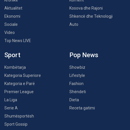
Kronikë
Koment
Aktualitet
Kosova dhe Rajoni
Ekonomi
Shkencë dhe Teknologji
Sociale
Auto
Video
Top News LIVE
Sport
Pop News
Kombëtarja
Showbiz
Kategoria Superiore
Lifestyle
Kategoria e Parë
Fashion
Premier League
Shëndeti
La Liga
Dieta
Serie A
Receta gatimi
Shumësportësh
Sport Gossip