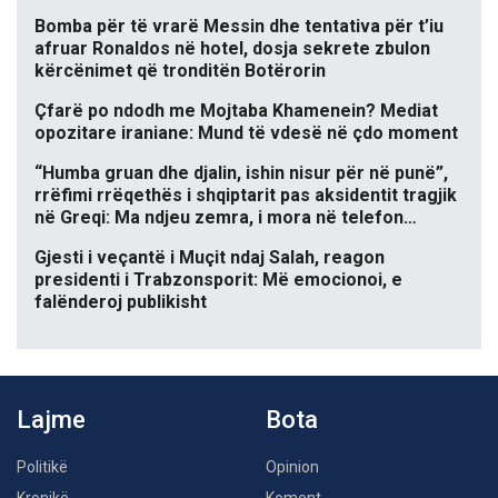
Bomba për të vrarë Messin dhe tentativa për t’iu
afruar Ronaldos në hotel, dosja sekrete zbulon
kërcënimet që tronditën Botërorin
Çfarë po ndodh me Mojtaba Khamenein? Mediat
opozitare iraniane: Mund të vdesë në çdo moment
“Humba gruan dhe djalin, ishin nisur për në punë”,
rrëfimi rrëqethës i shqiptarit pas aksidentit tragjik
në Greqi: Ma ndjeu zemra, i mora në telefon…
Gjesti i veçantë i Muçit ndaj Salah, reagon
presidenti i Trabzonsporit: Më emocionoi, e
falënderoj publikisht
Lajme
Bota
Politikë
Opinion