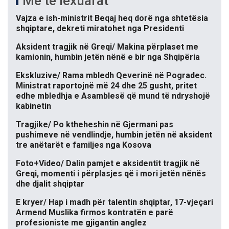
Më të lexuarat
Vajza e ish-ministrit Beqaj heq dorë nga shtetësia
shqiptare, dekreti miratohet nga Presidenti
Aksident tragjik në Greqi/ Makina përplaset me
kamionin, humbin jetën nënë e bir nga Shqipëria
Ekskluzive/ Rama mbledh Qeverinë në Pogradec.
Ministrat raportojnë më 24 dhe 25 gusht, pritet
edhe mbledhja e Asamblesë që mund të ndryshojë
kabinetin
Tragjike/ Po ktheheshin në Gjermani pas
pushimeve në vendlindje, humbin jetën në aksident
tre anëtarët e familjes nga Kosova
Foto+Video/ Dalin pamjet e aksidentit tragjik në
Greqi, momenti i përplasjes që i mori jetën nënës
dhe djalit shqiptar
E kryer/ Hap i madh për talentin shqiptar, 17-vjeçari
Armend Muslika firmos kontratën e parë
profesioniste me gjigantin anglez