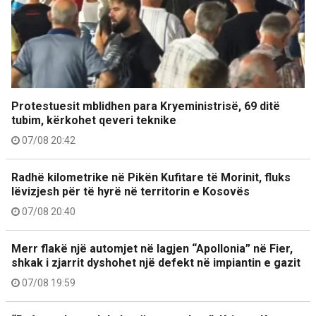
Protestuesit mblidhen para Kryeministrisë, 69 ditë
tubim, kërkohet qeveri teknike
07/08 20:42
Radhë kilometrike në Pikën Kufitare të Morinit, fluks
lëvizjesh për të hyrë në territorin e Kosovës
07/08 20:40
Merr flakë një automjet në lagjen “Apollonia” në Fier,
shkak i zjarrit dyshohet një defekt në impiantin e gazit
07/08 19:59