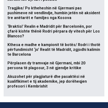
Tragjike/ Po ktheheshin në Gjermani pas
pushimeve në vendlindje, humbin jetën në aksident
tre anëtarët e familjes nga Kosova
‘Braktisi’ Realin e Madridit për Barcelonën, por
çfarë kishte thënë Rodri përpara dy vitesh për Los
Blancos?
Kthesa e madhe e kampionit të botës/ Rodri i thotë
përfundimisht ‘jo’ Realit të Madridit, zgjodhi kalimin
te Barcelona
Përplasen dy tramvaje në Gjermani, mbi 20
persona të plagosur, 3 në gjendje kritike
Akuzohet për plagjiaturë dhe pasaktësi në
kualifikimet e tij akademike, jep dorëheqjen
profesori i Kembrixhit