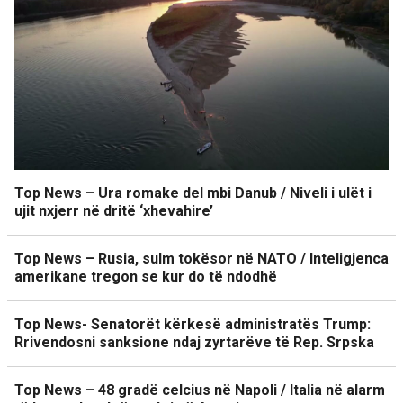
Top News – Ura romake del mbi Danub / Niveli i ulët i
ujit nxjerr në dritë ‘xhevahire’
Top News – Rusia, sulm tokësor në NATO / Inteligjenca
amerikane tregon se kur do të ndodhë
Top News- Senatorët kërkesë administratës Trump:
Rrivendosni sanksione ndaj zyrtarëve të Rep. Srpska
Top News – 48 gradë celcius në Napoli / Italia në alarm