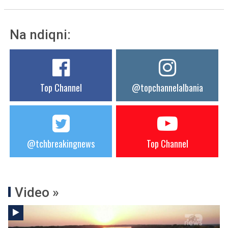
Na ndiqni:
Top Channel
@topchannelalbania
@tchbreakingnews
Top Channel
Video »