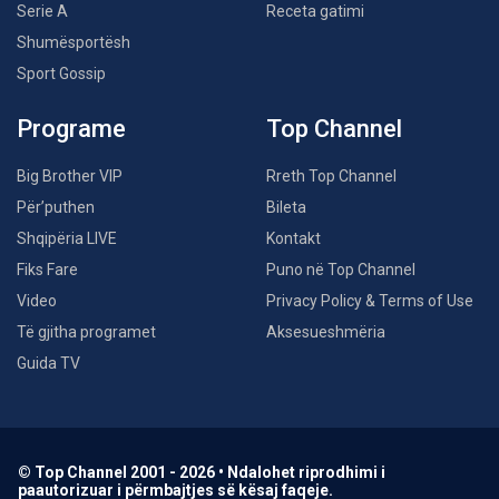
Serie A
Receta gatimi
Shumësportësh
Sport Gossip
Programe
Top Channel
Big Brother VIP
Rreth Top Channel
Për’puthen
Bileta
Shqipëria LIVE
Kontakt
Fiks Fare
Puno në Top Channel
Video
Privacy Policy & Terms of Use
Të gjitha programet
Aksesueshmëria
Guida TV
© Top Channel 2001 - 2026 • Ndalohet riprodhimi i
paautorizuar i përmbajtjes së kësaj faqeje.