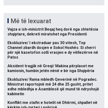
Më të lexuarat
Vajza e ish-ministrit Beqaj heq dorë nga shtetësia
shqiptare, dekreti miratohet nga Presidenti
Ekskluzive/ I ekstraduar pas 30 vitesh, Top
Channel zbardh dosjen e Sokol Hoxhës: Si sherri
për një kasetofon solli vrasjen e dy vëllezërve në
Patos
Aksident tragjik në Greqi/ Makina përplaset me
kamionin, humbin jetën nënë e bir nga Shqipëria
Ekskluzive/ Rama mbledh Qeverinë në Pogradec.
Ministrat raportojnë më 24 dhe 25 gusht, pritet
edhe mbledhja e Asamblesë që mund të ndryshojë
kabinetin
Konflikt me stafin e hotelit në Dhërmi, shpallet në
kërkim ish-zyrtari i policisë