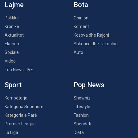
Lajme
Bota
Politikë
Opinion
Kronikë
Koment
Aktualitet
Kosova dhe Rajoni
Ekonomi
Shkencë dhe Teknologji
Sociale
Auto
Video
Top News LIVE
Sport
Pop News
Kombëtarja
Showbiz
Kategoria Superiore
Lifestyle
Kategoria e Parë
Fashion
Premier League
Shëndeti
La Liga
Dieta