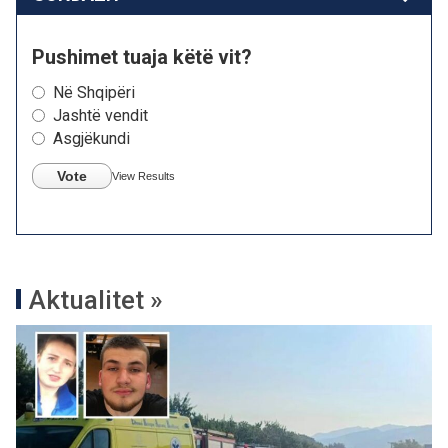
Pushimet tuaja këtë vit?
Në Shqipëri
Jashtë vendit
Asgjëkundi
Vote
View Results
Aktualitet »