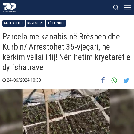
AKTUALITET
KRYESORE
TË FUNDIT
Parcela me kanabis në Rrëshen dhe
Kurbin/ Arrestohet 35-vjeçari, në
kërkim vëllai i tij! Nën hetim kryetarët e
dy fshatrave
24/06/2024 10:38