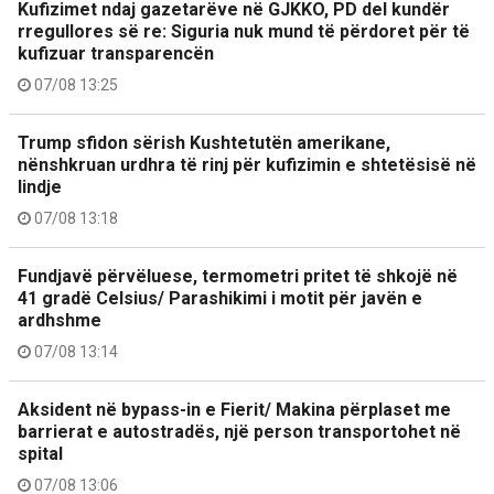
Kufizimet ndaj gazetarëve në GJKKO, PD del kundër
rregullores së re: Siguria nuk mund të përdoret për të
kufizuar transparencën
07/08 13:25
Trump sfidon sërish Kushtetutën amerikane,
nënshkruan urdhra të rinj për kufizimin e shtetësisë në
lindje
07/08 13:18
Fundjavë përvëluese, termometri pritet të shkojë në
41 gradë Celsius/ Parashikimi i motit për javën e
ardhshme
07/08 13:14
Aksident në bypass-in e Fierit/ Makina përplaset me
barrierat e autostradës, një person transportohet në
spital
07/08 13:06