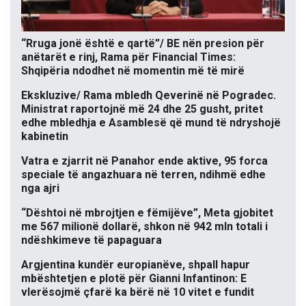
“Rruga jonë është e qartë”/ BE nën presion për
anëtarët e rinj, Rama për Financial Times:
Shqipëria ndodhet në momentin më të mirë
Ekskluzive/ Rama mbledh Qeverinë në Pogradec.
Ministrat raportojnë më 24 dhe 25 gusht, pritet
edhe mbledhja e Asamblesë që mund të ndryshojë
kabinetin
Vatra e zjarrit në Panahor ende aktive, 95 forca
speciale të angazhuara në terren, ndihmë edhe
nga ajri
“Dështoi në mbrojtjen e fëmijëve”, Meta gjobitet
me 567 milionë dollarë, shkon në 942 mln totali i
ndëshkimeve të papaguara
Argjentina kundër europianëve, shpall hapur
mbështetjen e plotë për Gianni Infantinon: E
vlerësojmë çfarë ka bërë në 10 vitet e fundit