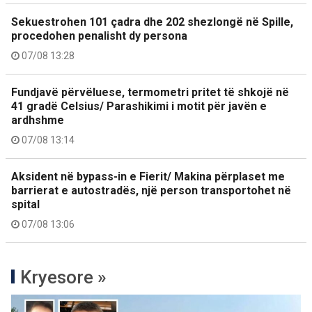
Sekuestrohen 101 çadra dhe 202 shezlongë në Spille,
procedohen penalisht dy persona
07/08 13:28
Fundjavë përvëluese, termometri pritet të shkojë në
41 gradë Celsius/ Parashikimi i motit për javën e
ardhshme
07/08 13:14
Aksident në bypass-in e Fierit/ Makina përplaset me
barrierat e autostradës, një person transportohet në
spital
07/08 13:06
Kryesore »