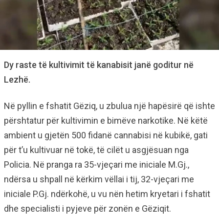
Dy raste të kultivimit të kanabisit janë goditur në
Lezhë.
Në pyllin e fshatit Gëziq, u zbulua një hapësirë që ishte
përshtatur për kultivimin e bimëve narkotike. Në këtë
ambient u gjetën 500 fidanë cannabisi në kubikë, gati
për t’u kultivuar në tokë, të cilët u asgjësuan nga
Policia. Në pranga ra 35-vjeçari me iniciale M.Gj.,
ndërsa u shpall në kërkim vëllai i tij, 32-vjeçari me
iniciale P.Gj. ndërkohë, u vu nën hetim kryetari i fshatit
dhe specialisti i pyjeve për zonën e Gëziqit.