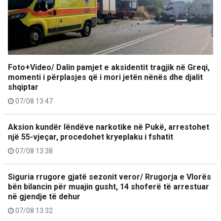
Foto+Video/ Dalin pamjet e aksidentit tragjik në Greqi,
momenti i përplasjes që i mori jetën nënës dhe djalit
shqiptar
07/08 13:47
Aksion kundër lëndëve narkotike në Pukë, arrestohet
një 55-vjeçar, procedohet kryeplaku i fshatit
07/08 13:38
Siguria rrugore gjatë sezonit veror/ Rrugorja e Vlorës
bën bilancin për muajin gusht, 14 shoferë të arrestuar
në gjendje të dehur
07/08 13:32