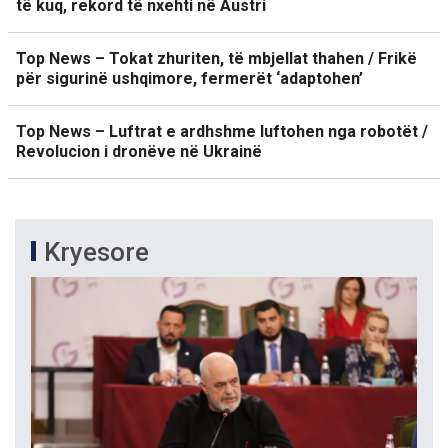
të kuq, rekord të nxehti në Austri
Top News – Tokat zhuriten, të mbjellat thahen / Frikë
për sigurinë ushqimore, fermerët ‘adaptohen’
Top News – Luftrat e ardhshme luftohen nga robotët /
Revolucion i dronëve në Ukrainë
Kryesore